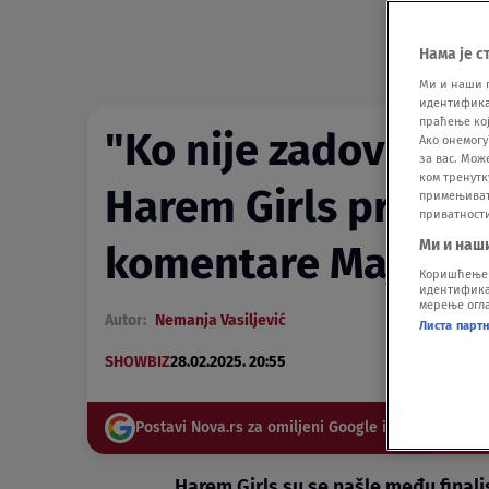
Нама је с
Ми и наши 
идентификат
праћење кој
"Ko nije zadovoljan,
Ако онемогу
за вас. Мож
ком тренутк
Harem Girls pred fi
примењивати
приватност
Ми и наш
komentare Maje Nik
Коришћење п
идентификац
мерење огла
Autor:
Nemanja Vasiljević
Листа парт
SHOWBIZ
28.02.2025. 20:55
Postavi Nova.rs za omiljeni Google izvor
Harem Girls su se našle među finali