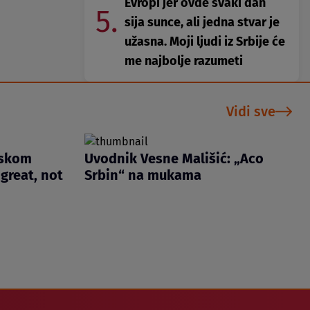
Evropi jer ovde svaki dan
5.
sija sunce, ali jedna stvar je
užasna. Moji ljudi iz Srbije će
me najbolje razumeti
Vidi sve
iskom
Uvodnik Vesne Mališić: „Aco
great, not
Srbin“ na mukama