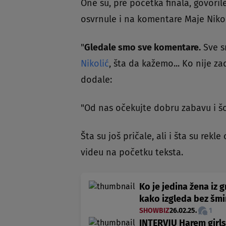
One su, pre početka finala, govori
osvrnule i na komentare Maje Nikolić
"
Gledale smo sve komentare.
Sve s
Nikolić
, šta da kažemo... Ko nije za
dodale:
"Od nas očekujte dobru zabavu i šo
Šta su još pričale, ali i šta su rek
videu na početku teksta.
Ko je jedina žena iz
kako izgleda bez šmi
SHOWBIZ
26.02.25.
1
INTERVJU Harem girls,