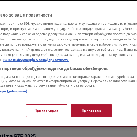
тало до ваше приватности
партнери, њих
603
, чувамо личне податке, као што су подаци о прегледању или једин
ори, и приступамо им на вашем уређају. Избором опције Прихватам омогућићете те
е подржавају сврхе наведене у делу "ми и наши партнери обрађујемо податке да бис
 neka se prijavi opet":
ћите технологије за праћење, одређени садржај и огласи које видите можда неће б
ете да поново прикажете овај мени да бисте променили своје изборе или повукли саг
у кликом на линк Управљање жељеним поставкама на дну ове веб странице. Ваши и
nale PZE odgovorile na
 како је описано у делу: Wеб локација. За више детаља погледајте нашу политику
и.
Више информација о вашој приватности
и партнери обрађујемо податке да бисмо обезбедили:
olić VIDEO
одатака о прецизној геолокацији. Активно скенирање карактеристика уређаја за
ију. Чување и/или приступ информацијама на уређају. Персонализовано оглашавањ
шавања и садржаја, истраживање публике и развој услуга.
нера (добављача)
Приказ сврха
Прихватам
Vi
stima PZE 2025.