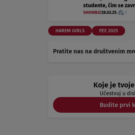
studente, čim se zavr
SHOWBIZ
28.02.25.
1
HAREM GIRLS
PZE 2025
Pratite nas na društvenim m
Koje je tvoje
Učestvuj u dis
Budite prvi 