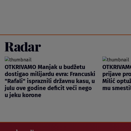
OTKRIVAMO Manjak u budžetu
OTKRIVAMO
dostigao milijardu evra: Francuski
prijave pro
"Rafali" ispraznili državnu kasu, u
Milić optu
julu ove godine deficit veći nego
mu smestil
u jeku korone