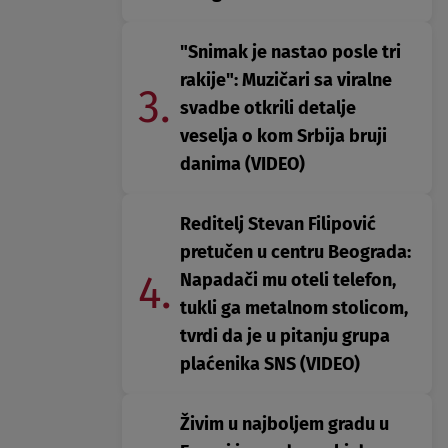
"Snimak je nastao posle tri
rakije": Muzičari sa viralne
3.
svadbe otkrili detalje
veselja o kom Srbija bruji
danima (VIDEO)
Reditelj Stevan Filipović
pretučen u centru Beograda:
4.
Napadači mu oteli telefon,
tukli ga metalnom stolicom,
tvrdi da je u pitanju grupa
plaćenika SNS (VIDEO)
Živim u najboljem gradu u