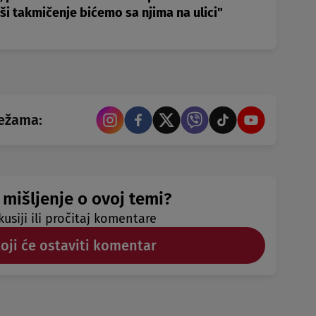
ši takmičenje bićemo sa njima na ulici"
režama:
 mišljenje o ovoj temi?
kusiji ili pročitaj komentare
koji će ostaviti komentar