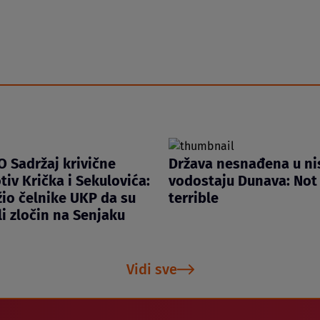
 Sadržaj krivične
Država nesnađena u n
tiv Krička i Sekulovića:
vodostaju Dunava: Not 
žio čelnike UKP da su
terrible
i zločin na Senjaku
Vidi sve