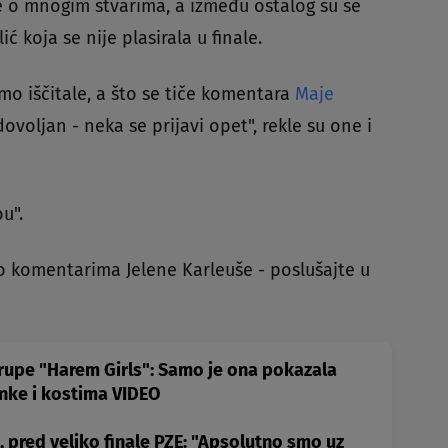
le o mnogim stvarima, a između ostalog su se
 koja se nije plasirala u finale.
mo iščitale, a što se tiče komentara
Maje
dovoljan - neka se prijavi opet", rekle su one i
u".
le o komentarima Jelene Karleuše - poslušajte u
 grupe "Harem Girls": Samo je ona pokazala
nke i kostima VIDEO
 pred veliko finale PZE: "Apsolutno smo uz