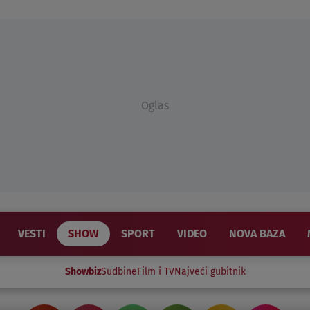
Oglas
VESTI
SHOW
SPORT
VIDEO
NOVA BAZA
Showbiz
Sudbine
Film i TV
Najveći gubitnik