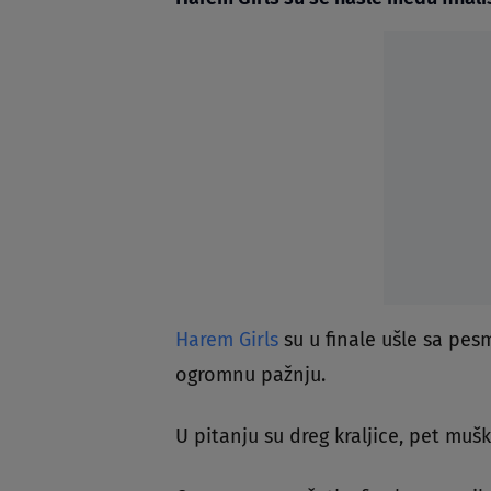
Harem Girls
su u finale ušle sa pes
ogromnu pažnju.
U pitanju su dreg kraljice, pet muš