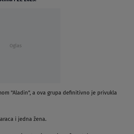
Oglas
mom "Aladin", a ova grupa definitivno je privukla
karaca i jedna žena.