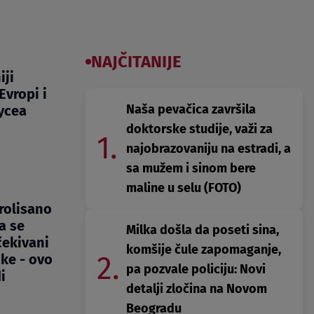
NAJČITANIJE
iji
Evropi i
Naša pevačica završila
oycea
doktorske studije, važi za
1.
najobrazovaniju na estradi, a
sa mužem i sinom bere
maline u selu (FOTO)
rolisano
a se
Milka došla da poseti sina,
čekivani
komšije čule zapomaganje,
2.
ike - ovo
pa pozvale policiju: Novi
i
detalji zločina na Novom
Beogradu