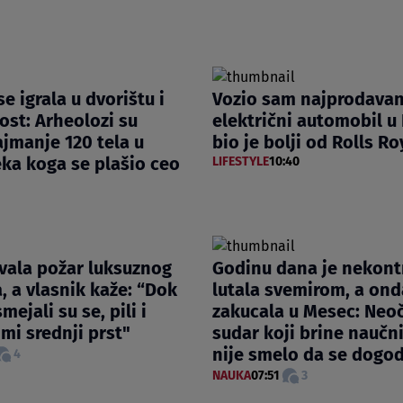
e igrala u dvorištu i
Vozio sam najprodavan
ost: Arheolozi su
električni automobil u 
ajmanje 120 tela u
bio je bolji od Rolls R
ka koga se plašio ceo
LIFESTYLE
10:40
vala požar luksuznog
Godinu dana je nekont
 a vlasnik kaže: “Dok
lutala svemirom, a ond
mejali su se, pili i
zakucala u Mesec: Neo
 mi srednji prst"
sudar koji brine naučn
nije smelo da se dogod
4
NAUKA
07:51
3