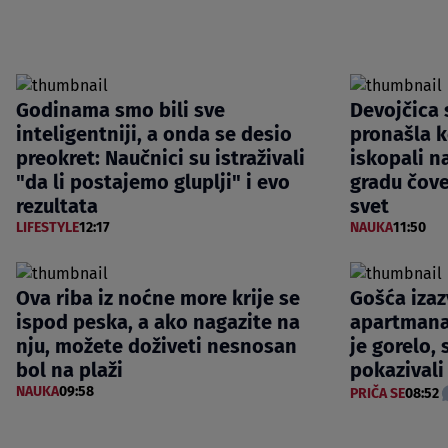
Godinama smo bili sve
Devojčica s
inteligentniji, a onda se desio
pronašla k
preokret: Naučnici su istraživali
iskopali n
"da li postajemo gluplji" i evo
gradu čove
rezultata
svet
LIFESTYLE
12:17
NAUKA
11:50
Ova riba iz noćne more krije se
Gošća izaz
ispod peska, a ako nagazite na
apartmana,
nju, možete doživeti nesnosan
je gorelo, s
bol na plaži
pokazivali
NAUKA
09:58
PRIČA SE
08:52