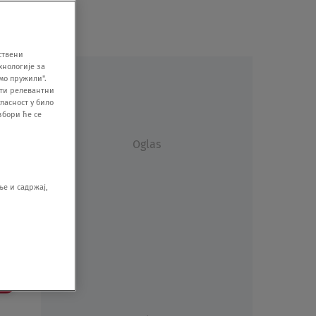
ствени
хнологије за
мо пружили".
ити релевантни
ласност у било
збори ће се
Oglas
е и садржај,
še