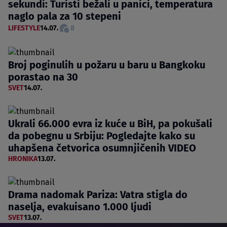
sekundi: Turisti bežali u panici, temperatura
naglo pala za 10 stepeni
LIFESTYLE
14.07.
8
Broj poginulih u požaru u baru u Bangkoku
porastao na 30
SVET
14.07.
Ukrali 66.000 evra iz kuće u BiH, pa pokušali
da pobegnu u Srbiju: Pogledajte kako su
uhapšena četvorica osumnjičenih VIDEO
HRONIKA
13.07.
Drama nadomak Pariza: Vatra stigla do
naselja, evakuisano 1.000 ljudi
SVET
13.07.