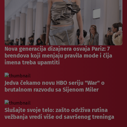
Nova generacija dizajnera osvaja Pariz: 7
brendova koji menjaju pravila mode i čija
imena treba upamtiti
Jedva čekamo novu HBO seriju "War" o
brutalnom razvodu sa Sijenom Miler
Slušajte svoje telo: zašto održiva rutina
vežbanja vredi više od savršenog treninga