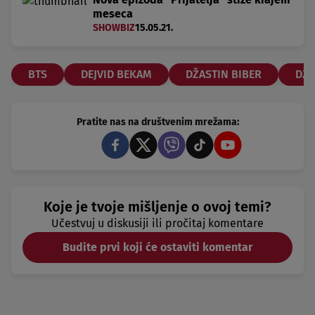
meseca
SHOWBIZ
15.05.21.
BTS
DEJVID BEKAM
DŽASTIN BIBER
DŽE
Pratite nas na društvenim mrežama:
Koje je tvoje mišljenje o ovoj temi?
Učestvuj u diskusiji ili pročitaj komentare
Budite prvi koji će ostaviti komentar