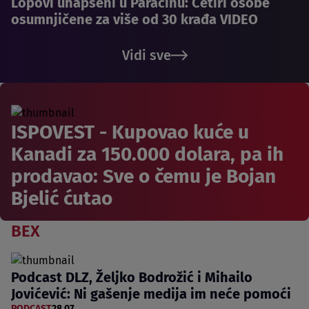
Lopovi uhapšeni u Paraćinu: Četiri osobe
osumnjičene za više od 30 krađa VIDEO
Vidi sve
ISPOVEST - Kupovao kuće u
Kanadi za 150.000 dolara, pa ih
prodavao: Sve o čemu je Bojan
Bjelić ćutao
BEX
Podcast DLZ, Željko Bodrožić i Mihailo
Jovićević: Ni gašenje medija im neće pomoći
PODCAST
28.07.