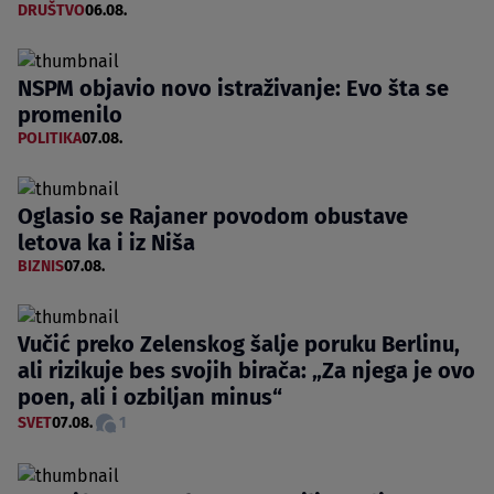
DRUŠTVO
06.08.
NSPM objavio novo istraživanje: Evo šta se
promenilo
POLITIKA
07.08.
Oglasio se Rajaner povodom obustave
letova ka i iz Niša
BIZNIS
07.08.
Vučić preko Zelenskog šalje poruku Berlinu,
ali rizikuje bes svojih birača: „Za njega je ovo
poen, ali i ozbiljan minus“
SVET
07.08.
1