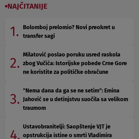
NAJČITANIJE
1.
Bolomboj prelomio? Novi preokret u
transfer sagi
Milatović poslao poruku usred raskola
2.
zbog Vučića: Istorijske pobede Crne Gore
ne koristite za političke obračune
"Nema dana da ga se ne setim": Emina
3.
Jahović se u detinjstvu suočila sa velikom
traumom
Ustavobranitelji: Saopštenje VJT je
4.
opstrukcija istine o smrti Vladimira