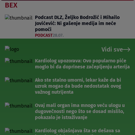
BEX
Podcast DLZ, Željko Bodrožić i Mihailo
Jovićević: Ni gašenje medija im neće
pomoći
PODCAST
28.07.
Vidi sve
Kardiolog upozorava: Ovo popularno piće
moglo bi da doprinese začepljenju arterija
Ako ste stalno umorni, lekar kaže da bi
uzrok mogao da bude nedostatak ovog
važnog nutrijenta
Ovaj mali organ ima mnogo veću ulogu u
dugovečnosti nego što se dosad mislilo,
pokazalo je istraživanje
Kardiolog objašnjava šta se dešava sa