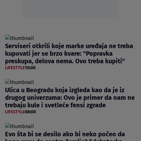
Serviseri otkrili koje marke uređaja ne treba
kupovati jer se brzo kvare: "Popravka
preskupa, delova nema. Ovo treba kupiti"
LIFESTYLE
10:00
Ulica u Beogradu koja izgleda kao da je iz
drugog univerzuma: Ovo je primer da nam ne
trebaju kule i svetleće fensi zgrade
LIFESTYLE
08:00
Evo šta bi se desilo ako bi neko počeo da