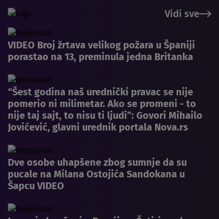
Vidi sve
VIDEO Broj žrtava velikog požara u Španiji
porastao na 13, preminula jedna Britanka
“Šest godina naš urednički pravac se nije
pomerio ni milimetar. Ako se promeni - to
nije taj sajt, to nisu ti ljudi”: Govori Mihailo
Jovićević, glavni urednik portala Nova.rs
Dve osobe uhapšene zbog sumnje da su
pucale na Milana Ostojića Sandokana u
Šapcu VIDEO