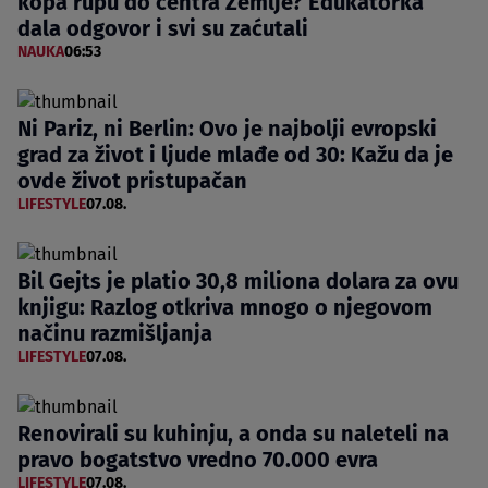
kopa rupu do centra Zemlje? Edukatorka
dala odgovor i svi su zaćutali
NAUKA
06:53
Ni Pariz, ni Berlin: Ovo je najbolji evropski
grad za život i ljude mlađe od 30: Kažu da je
ovde život pristupačan
LIFESTYLE
07.08.
Bil Gejts je platio 30,8 miliona dolara za ovu
knjigu: Razlog otkriva mnogo o njegovom
načinu razmišljanja
LIFESTYLE
07.08.
Renovirali su kuhinju, a onda su naleteli na
pravo bogatstvo vredno 70.000 evra
LIFESTYLE
07.08.