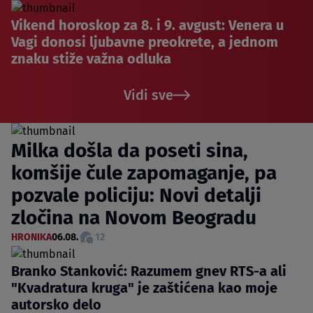
Vikend horoskop za 8. i 9. avgust: Venera u
Vagi donosi ljubavne preokrete, a jednom
znaku stiže važna odluka
Vidi sve
Milka došla da poseti sina,
komšije čule zapomaganje, pa
pozvale policiju: Novi detalji
zločina na Novom Beogradu
HRONIKA
06.08.
12
Branko Stanković: Razumem gnev RTS-a ali
"Kvadratura kruga" je zaštićena kao moje
autorsko delo