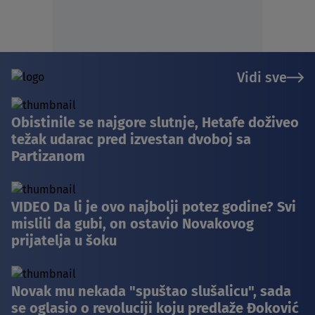
Vidi sve
Obistinile se najgore slutnje, Hetafe doživeo
težak udarac pred izvestan dvoboj sa
Partizanom
VIDEO Da li je ovo najbolji potez godine? Svi
mislili da gubi, on ostavio Novakovog
prijatelja u šoku
Novak mu nekada "spuštao slušalicu", sada
se oglasio o revoluciji koju predlaže Đoković