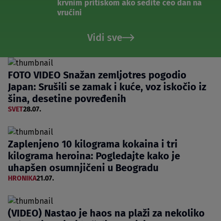
krvnim pritiskom ako sedite ceo dan na
vrućini
Vidi sve
FOTO VIDEO Snažan zemljotres pogodio
Japan: Srušili se zamak i kuće, voz iskočio iz
šina, desetine povređenih
SVET
28.07.
Zaplenjeno 10 kilograma kokaina i tri
kilograma heroina: Pogledajte kako je
uhapšen osumnjičeni u Beogradu
HRONIKA
21.07.
(VIDEO) Nastao je haos na plaži za nekoliko