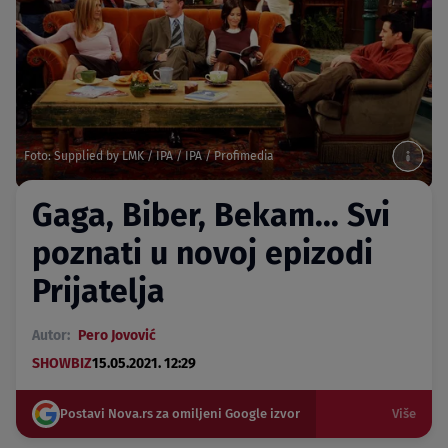
Foto: Supplied by LMK / IPA / IPA / Profimedia
Gaga, Biber, Bekam... Svi
poznati u novoj epizodi
Prijatelja
Autor:
Pero Jovović
SHOWBIZ
15.05.2021. 12:29
Postavi Nova.rs za omiljeni Google izvor
Više