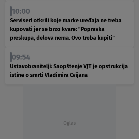
10:00
Serviseri otkrili koje marke uređaja ne treba
kupovati jer se brzo kvare: "Popravka
preskupa, delova nema. Ovo treba kupiti"
09:54
Ustavobranitelji: Saopštenje VJT je opstrukcija
istine o smrti Vladimira Cvijana
Oglas