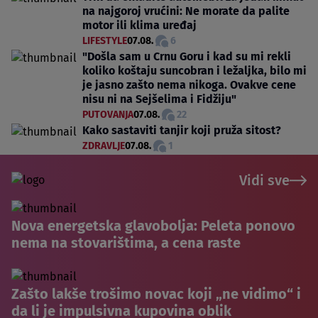
na najgoroj vrućini: Ne morate da palite
motor ili klima uređaj
LIFESTYLE
07.08.
6
"Došla sam u Crnu Goru i kad su mi rekli
koliko koštaju suncobran i ležaljka, bilo mi
je jasno zašto nema nikoga. Ovakve cene
nisu ni na Sejšelima i Fidžiju"
PUTOVANJA
07.08.
22
Kako sastaviti tanjir koji pruža sitost?
ZDRAVLJE
07.08.
1
Vidi sve
Nova energetska glavobolja: Peleta ponovo
nema na stovarištima, a cena raste
Zašto lakše trošimo novac koji „ne vidimo“ i
da li je impulsivna kupovina oblik