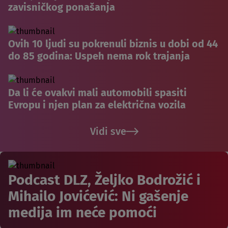
zavisničkog ponašanja
Ovih 10 ljudi su pokrenuli biznis u dobi od 44
do 85 godina: Uspeh nema rok trajanja
Da li će ovakvi mali automobili spasiti
Evropu i njen plan za električna vozila
Vidi sve
Podcast DLZ, Željko Bodrožić i
Mihailo Jovićević: Ni gašenje
medija im neće pomoći