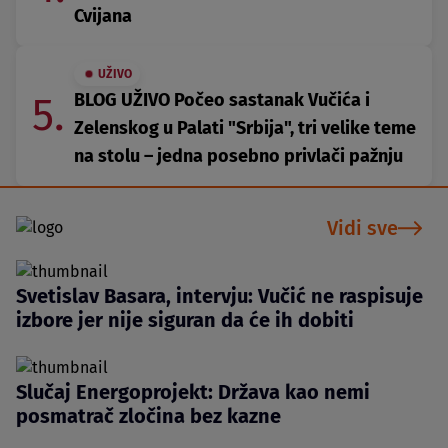
Cvijana
UŽIVO
5.
BLOG UŽIVO Počeo sastanak Vučića i
Zelenskog u Palati "Srbija", tri velike teme
na stolu – jedna posebno privlači pažnju
Vidi sve
Svetislav Basara, intervju: Vučić ne raspisuje
izbore jer nije siguran da će ih dobiti
Slučaj Energoprojekt: Država kao nemi
posmatrač zločina bez kazne