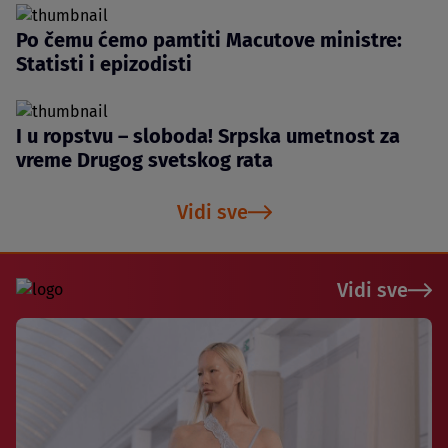
Po čemu ćemo pamtiti Macutove ministre:
Statisti i epizodisti
I u ropstvu – sloboda! Srpska umetnost za
vreme Drugog svetskog rata
Vidi sve
Vidi sve