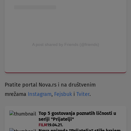
A post shared by Friends (@friends)
Pratite portal Nova.rs i na društvenim
mrežama
Instagram
,
Fejsbuk
i
Tviter
.
Top 5 gostovanja poznatih ličnosti u
seriji "Prijatelji"
FILM
19.04.21.
Nova epizoda "Prijatelja" stiže krajem