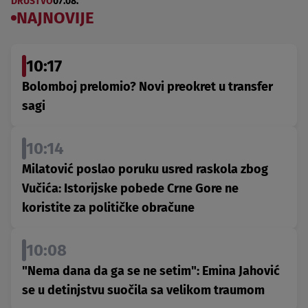
DRUŠTVO
07.08.
NAJNOVIJE
10:17
Bolomboj prelomio? Novi preokret u transfer
sagi
10:14
Milatović poslao poruku usred raskola zbog
Vučića: Istorijske pobede Crne Gore ne
koristite za političke obračune
10:08
"Nema dana da ga se ne setim": Emina Jahović
se u detinjstvu suočila sa velikom traumom