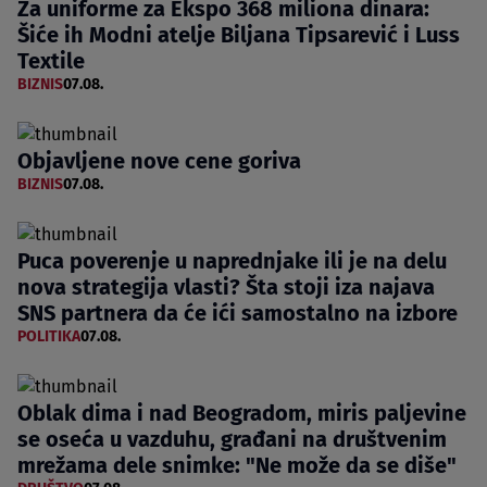
Za uniforme za Ekspo 368 miliona dinara:
Šiće ih Modni atelje Biljana Tipsarević i Luss
Textile
BIZNIS
07.08.
Objavljene nove cene goriva
BIZNIS
07.08.
Puca poverenje u naprednjake ili je na delu
nova strategija vlasti? Šta stoji iza najava
SNS partnera da će ići samostalno na izbore
POLITIKA
07.08.
Oblak dima i nad Beogradom, miris paljevine
se oseća u vazduhu, građani na društvenim
mrežama dele snimke: "Ne može da se diše"