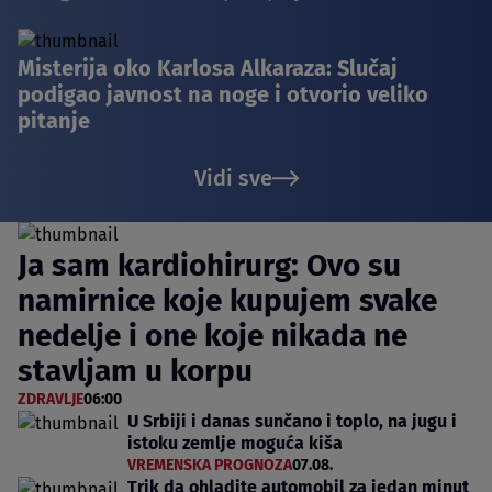
Misterija oko Karlosa Alkaraza: Slučaj
podigao javnost na noge i otvorio veliko
pitanje
Vidi sve
Ja sam kardiohirurg: Ovo su
namirnice koje kupujem svake
nedelje i one koje nikada ne
stavljam u korpu
ZDRAVLJE
06:00
U Srbiji i danas sunčano i toplo, na jugu i
istoku zemlje moguća kiša
VREMENSKA PROGNOZA
07.08.
Trik da ohladite automobil za jedan minut