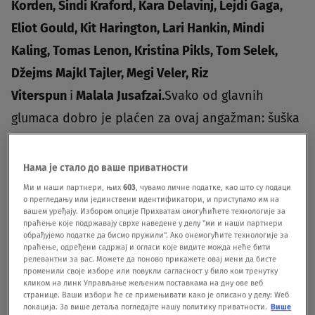
Korden, Sindi Kraford, Kara Delavinj, Lejdi Gaga,
Eliot Gould, Kit Harington, Lari Hankin, Mindi
Kaling, Tomas Lenon, Kristina Pikls, Tom Selek,
Džejms Majkl Tajler, Megi Veler, Riz
Viterspun
i
Malala Jusafzai.
Svako od glavnih
glumaca dobro je plaćen za ovaj angažman: šuška
se da im je isplaćeno po 2,5 miliona dolara
svakom.Za sada nije poznato da li će ovaj specijal
Нама је стало до ваше приватности
biti dostupan na lokalnom striming servisu
Ми и наши партнери, њих
603
, чувамо личне податке, као што су подаци
о прегледању или јединствени идентификатори, и приступамо им на
kompanije HBO, HBO GO-u.
вашем уређају. Избором опције Прихватам омогућићете технологије за
праћење које подржавају сврхе наведене у делу "ми и наши партнери
обрађујемо податке да бисмо пружили". Ако онемогућите технологије за
праћење, одређени садржај и огласи које видите можда неће бити
релевантни за вас. Можете да поново прикажете овај мени да бисте
променили своје изборе или повукли сагласност у било ком тренутку
кликом на линк Управљање жељеним поставкама на дну ове веб
странице. Ваши избори ће се примењивати како је описано у делу: Wеб
локација. За више детаља погледајте нашу политику приватности.
Више