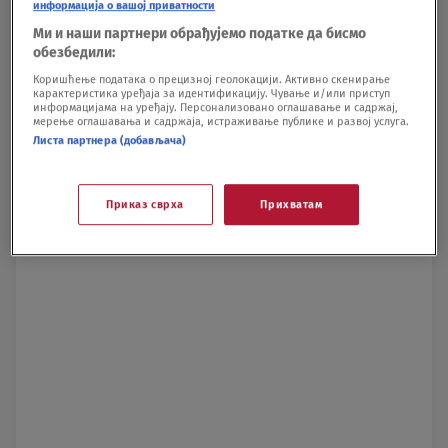
информација о вашој приватности
Ми и наши партнери обрађујемо податке да бисмо
обезбедили:
Коришћење података о прецизној геолокацији. Активно скенирање
карактеристика уређаја за идентификацију. Чување и/или приступ
информацијама на уређају. Персонализовано оглашавање и садржај,
мерење оглашавања и садржаја, истраживање публике и развој услуга.
Листа партнера (добављача)
Приказ сврха
Прихватам