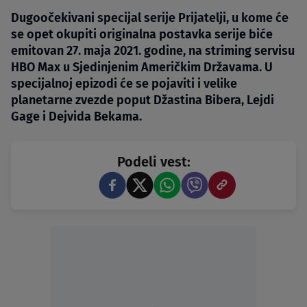
Dugoočekivani specijal serije Prijatelji, u kome će
se opet okupiti originalna postavka serije biće
emitovan 27. maja 2021. godine, na striming servisu
HBO Max u Sjedinjenim Američkim Državama. U
specijalnoj epizodi će se pojaviti i velike
planetarne zvezde poput Džastina Bibera, Lejdi
Gage i Dejvida Bekama.
Podeli vest: