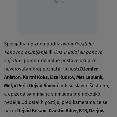
Oglas
Specijalna epizoda podnazivom
Prijatelji:
Ponovno okupljanje
ili
Ona u kojoj su ponovo
zajedno
, pored originalne postave okupiće
neverovatan broj poznatih ličnosti.
Dženifer
Aniston, Kortni Koks, Liza Kudrov, Met Leblank,
Metju Peri
i
Dejvid Šimer
činili su slavnu šestorku,
a epizoda sa njima je snimljena pre nekoliko
nedelja.Od ostalih gostiju, pred kamerama će se
naći i
Dejvid Bekam, Džastin Biber, BTS, Džejms