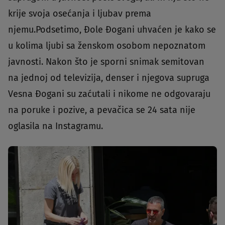
krije svoja osećanja i ljubav prema
njemu.Podsetimo, Đole Đogani uhvaćen je kako se
u kolima ljubi sa ženskom osobom nepoznatom
javnosti. Nakon što je sporni snimak semitovan
na jednoj od televizija, denser i njegova supruga
Vesna Đogani su zaćutali i nikome ne odgovaraju
na poruke i pozive, a pevačica se 24 sata nije
oglasila na Instagramu.