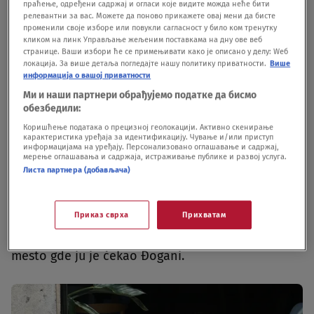
праћење, одређени садржај и огласи које видите можда неће бити
релевантни за вас. Можете да поново прикажете овај мени да бисте
променили своје изборе или повукли сагласност у било ком тренутку
кликом на линк Управљање жељеним поставкама на дну ове веб
странице. Ваши избори ће се примењивати како је описано у делу: Wеб
локација. За више детаља погледајте нашу политику приватности.
Више
информација о вашој приватности
Ми и наши партнери обрађујемо податке да бисмо
обезбедили:
Vesna i Đole Đogani. Foto: Vesna Lalić/Nova.rs
|
Vesna i Đole Đogani. Foto:
Коришћење података о прецизној геолокацији. Активно скенирање
Vesna Lalić/Nova.rs
карактеристика уређаја за идентификацију. Чување и/или приступ
информацијама на уређају. Персонализовано оглашавање и садржај,
мерење оглашавања и садржаја, истраживање публике и развој услуга.
Dok su se oni smejali i ćaskali u kafićiu, njihova
Листа партнера (добављача)
ćerka se igrala sa drugom decom.Pevačica je u
više navrata ustajala sa stola kako bi obratila
Приказ сврха
Прихватам
pažnju na dete, a potom se opet vraćala na svoje
mesto gde ju je čekao Đogani.