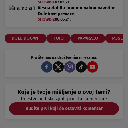
SHOWBIZ
07.05.21.
Vesna dobila ponudu nakon navodne
Đoletove prevare
SHOWBIZ
08.05.21.
ĐOLE ĐOGANI
FOTO
PAPARACO
POSLE 
Pratite nas na društvenim mrežama:
Koje je tvoje mišljenje o ovoj temi?
Učestvuj u diskusiji ili pročitaj komentare
Budite prvi koji će ostaviti komentar