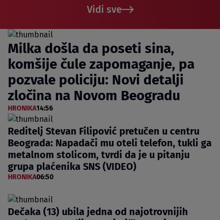
Vidi sve
Milka došla da poseti sina,
komšije čule zapomaganje, pa
pozvale policiju: Novi detalji
zločina na Novom Beogradu
HRONIKA
14:56
Reditelj Stevan Filipović pretučen u centru
Beograda: Napadači mu oteli telefon, tukli ga
metalnom stolicom, tvrdi da je u pitanju
grupa plaćenika SNS (VIDEO)
HRONIKA
06:50
Dečaka (13) ubila jedna od najotrovnijih