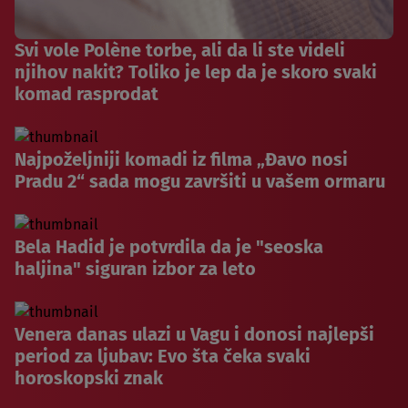
Svi vole Polène torbe, ali da li ste videli
njihov nakit? Toliko je lep da je skoro svaki
komad rasprodat
Najpoželjniji komadi iz filma „Đavo nosi
Pradu 2“ sada mogu završiti u vašem ormaru
Bela Hadid je potvrdila da je "seoska
haljina" siguran izbor za leto
Venera danas ulazi u Vagu i donosi najlepši
period za ljubav: Evo šta čeka svaki
horoskopski znak