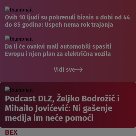
Ovih 10 ljudi su pokrenuli biznis u dobi od 44
do 85 godina: Uspeh nema rok trajanja
Da li će ovakvi mali automobili spasiti
Evropu i njen plan za električna vozila
Vidi sve
Podcast DLZ, Željko Bodrožić i
Mihailo Jovićević: Ni gašenje
medija im neće pomoći
BEX