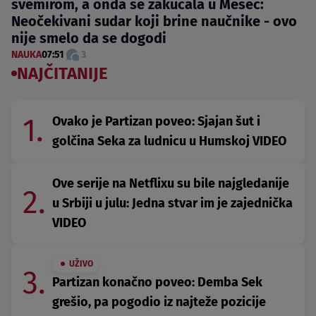
svemirom, a onda se zakucala u Mesec:
Neočekivani sudar koji brine naučnike - ovo
nije smelo da se dogodi
NAUKA
07:51
3
NAJČITANIJE
1.
Ovako je Partizan poveo: Sjajan šut i
golčina Seka za ludnicu u Humskoj VIDEO
Ove serije na Netflixu su bile najgledanije
2.
u Srbiji u julu: Jedna stvar im je zajednička
VIDEO
UŽIVO
3.
Partizan konačno poveo: Demba Sek
grešio, pa pogodio iz najteže pozicije