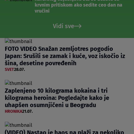
krvnim pritiskom ako sedite ceo dan na
vrućini
Vidi sve
FOTO VIDEO Snažan zemljotres pogodio
Japan: Srušili se zamak i kuće, voz iskočio iz
šina, desetine povređenih
SVET
28.07.
Zaplenjeno 10 kilograma kokaina i tri
kilograma heroina: Pogledajte kako je
uhapšen osumnjičeni u Beogradu
HRONIKA
21.07.
(VIDEO) Nastao je haos na plaži za nekoliko