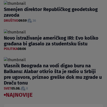
Smenjen direktor Republičkog geodetskog
zavoda
DRUŠTVO
09:59
36
Novo istraživanje američkog IRI: Evo koliko
građana bi glasalo za studentsku listu
POLITIKA
08:06
Vlasnik Beograda na vodi digao buru na
Balkanu: Alabar otkrio šta je radio u Srbiji
pre ugovora, priznao greške dok mu zgrade u
Draču tonu
SVET
05.08.
8
NAJNOVIJE