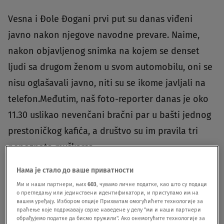
Vesna i Đole Đogani prvi put su danas viđeni
javno nakon njegove navodne prevare. Naime,
nakon objavljenog snimka na kojem se denset
ljudi sa drugom ženom u svom automobilu, oni se
nisu oglašavali javno, niti su se ikome javljali na
telefon.Međutim, naš foto-reporter danas je oko
11.30 uslikao nevenčani bračni par u bašti jednog
prestoničkog kafića, a društvo su im pravila tri
nepoznata muškarca.
Нама је стало до ваше приватности
Ми и наши партнери, њих
603
, чувамо личне податке, као што су подаци
о прегледању или јединствени идентификатори, и приступамо им на
вашем уређају. Избором опције Прихватам омогућићете технологије за
праћење које подржавају сврхе наведене у делу "ми и наши партнери
обрађујемо податке да бисмо пружили". Ако онемогућите технологије за