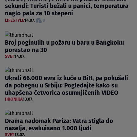
sekundi: Turisti bežali u panici, temperatura
naglo pala za 10 stepeni
LIFESTYLE
14.07.
8
Broj poginulih u požaru u baru u Bangkoku
porastao na 30
SVET
14.07.
Ukrali 66.000 evra iz kuće u BiH, pa pokušali
da pobegnu u Srbiju: Pogledajte kako su
uhapšena četvorica osumnjičenih VIDEO
HRONIKA
13.07.
Drama nadomak Pariza: Vatra stigla do
naselja, evakuisano 1.000 ljudi
SVET
13.07.