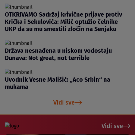
OTKRIVAMO Sadržaj krivične prijave protiv
Krička i Sekulovića: Milić optužio čelnike
UKP da su mu smestili zločin na Senjaku
Država nesnađena u niskom vodostaju
Dunava: Not great, not terrible
Uvodnik Vesne Mališić: „Aco Srbin“ na
mukama
Vidi sve
Vidi sve