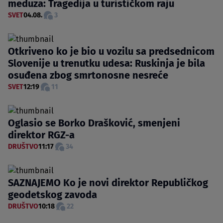
meduza: Tragedija u turističkom raju
SVET
04.08.
3
Otkriveno ko je bio u vozilu sa predsednicom
Slovenije u trenutku udesa: Ruskinja je bila
osuđena zbog smrtonosne nesreće
SVET
12:19
11
Oglasio se Borko Drašković, smenjeni
direktor RGZ-a
DRUŠTVO
11:17
34
SAZNAJEMO Ko je novi direktor Republičkog
geodetskog zavoda
DRUŠTVO
10:18
22