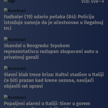
Vidi sve
Fudbaler (19) udario pešaka (84): Policija
istražuje sumnje da je učestvovao u ilegalnoj
trci
Skandal u Beogradu: Srpskom
reprezentativcu razlupan skupoceni auto u
privatnoj garaži
Slavni klub trese kriza: Kultni stadion u Italiji
će biti prazan kad krene sezona, navijači
objavili rat upravi
Popaljeni alarmi u Italiji: Siner u gorem