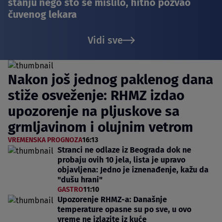
stanju nego što se mislilo, hitno pozvao
čuvenog lekara
Vidi sve
Nakon još jednog paklenog dana
stiže osveženje: RHMZ izdao
upozorenje na pljuskove sa
grmljavinom i olujnim vetrom
VREMENSKA PROGNOZA
16:13
Stranci ne odlaze iz Beograda dok ne
probaju ovih 10 jela, lista je upravo
objavljena: Jedno je iznenađenje, kažu da
"dušu hrani"
GASTRO
11:10
Upozorenje RHMZ-a: Današnje
temperature opasne su po sve, u ovo
vreme ne izlazite iz kuće