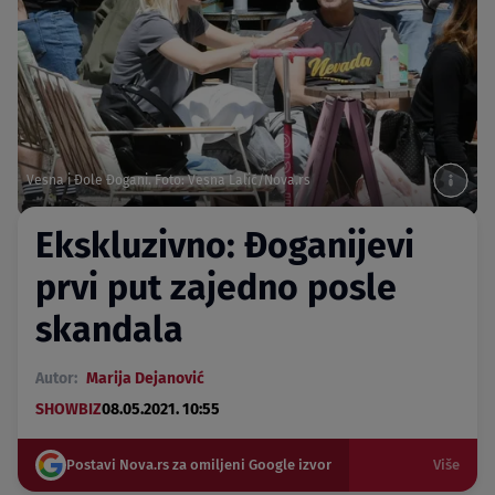
Vesna i Đole Đogani. Foto: Vesna Lalić/Nova.rs
Ekskluzivno: Đoganijevi
prvi put zajedno posle
skandala
Autor:
Marija Dejanović
SHOWBIZ
08.05.2021. 10:55
Postavi Nova.rs za omiljeni Google izvor
Više