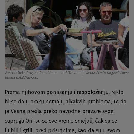
Vesna i Đole Đogani. Foto: Vesna Lalić/Nova.rs
|
Vesna i Đole Đogani. Foto:
Vesna Lalić/Nova.rs
Prema njihovom ponašanju i raspoloženju, reklo
bi se da u braku nemaju nikakvih problema, te da
je Vesna prešla preko navodne prevare svog
supruga.Oni su se sve vreme smejali, čak su se
ljubili i grlili pred prisutnima, kao da su u svom