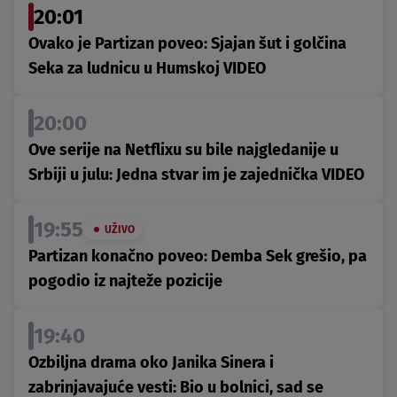
20:01
Ovako je Partizan poveo: Sjajan šut i golčina
Seka za ludnicu u Humskoj VIDEO
20:00
Ove serije na Netflixu su bile najgledanije u
Srbiji u julu: Jedna stvar im je zajednička VIDEO
19:55
UŽIVO
Partizan konačno poveo: Demba Sek grešio, pa
pogodio iz najteže pozicije
19:40
Ozbiljna drama oko Janika Sinera i
zabrinjavajuće vesti: Bio u bolnici, sad se