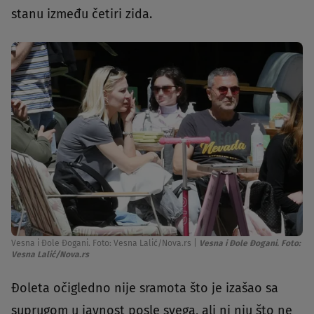
stanu između četiri zida.
Vesna i Đole Đogani. Foto: Vesna Lalić/Nova.rs
|
Vesna i Đole Đogani. Foto:
Vesna Lalić/Nova.rs
Đoleta očigledno nije sramota što je izašao sa
suprugom u javnost posle svega, ali ni nju što ne