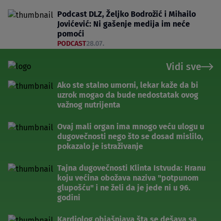
Podcast DLZ, Željko Bodrožić i Mihailo
Jovićević: Ni gašenje medija im neće
pomoći
PODCAST
28.07.
Vidi sve
Ako ste stalno umorni, lekar kaže da bi
uzrok mogao da bude nedostatak ovog
važnog nutrijenta
Ovaj mali organ ima mnogo veću ulogu u
dugovečnosti nego što se dosad mislilo,
pokazalo je istraživanje
Tajna dugovečnosti Klinta Istvuda: Hranu
koju većina obožava naziva "potpunom
glupošću" i ne želi da je jede ni u 96.
godini
Kardiolog objašnjava šta se dešava sa