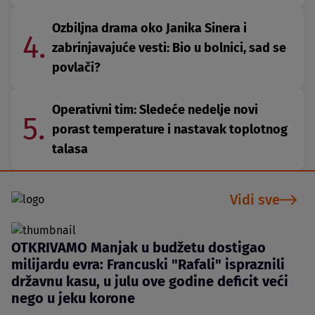
Ozbiljna drama oko Janika Sinera i
4.
zabrinjavajuće vesti: Bio u bolnici, sad se
povlači?
Operativni tim: Sledeće nedelje novi
5.
porast temperature i nastavak toplotnog
talasa
Vidi sve
OTKRIVAMO Manjak u budžetu dostigao
milijardu evra: Francuski "Rafali" ispraznili
državnu kasu, u julu ove godine deficit veći
nego u jeku korone