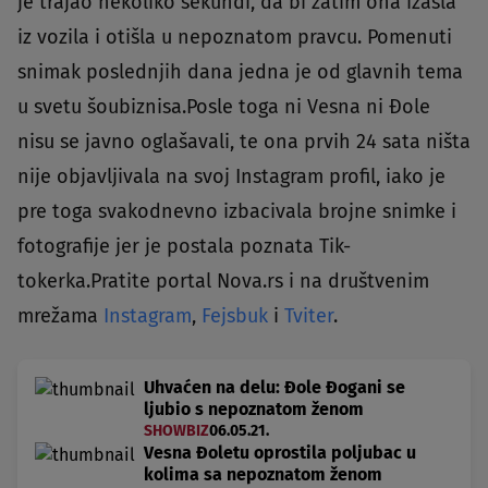
je trajao nekoliko sekundi, da bi zatim ona izašla
iz vozila i otišla u nepoznatom pravcu. Pomenuti
snimak poslednjih dana jedna je od glavnih tema
u svetu šoubiznisa.Posle toga ni Vesna ni Đole
nisu se javno oglašavali, te ona prvih 24 sata ništa
nije objavljivala na svoj Instagram profil, iako je
pre toga svakodnevno izbacivala brojne snimke i
fotografije jer je postala poznata Tik-
tokerka.Pratite portal Nova.rs i na društvenim
mrežama
Instagram
,
Fejsbuk
i
Tviter
.
Uhvaćen na delu: Đole Đogani se
ljubio s nepoznatom ženom
SHOWBIZ
06.05.21.
Vesna Đoletu oprostila poljubac u
kolima sa nepoznatom ženom