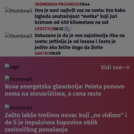
VREMENSKA PROGNOZA
10:44
Ovo je novi najbrži voz na svetu: Evo kako
izgleda unutrašnjost "metka" koji juri
brzinom od 450 kilometara na sat
LIFESTYLE
06:32
7
Dokazano je da je ovo najzdravija riba na
svetu: Jeftinija je od lososa i često je
jedite ako želite dugo da živite
GASTRO
06:09
Vidi sve
Nova energetska glavobolja: Peleta ponovo
nema na stovarištima, a cena raste
Zašto lakše trošimo novac koji „ne vidimo“ i
da li je impulsivna kupovina oblik
zavisničkog ponašanja