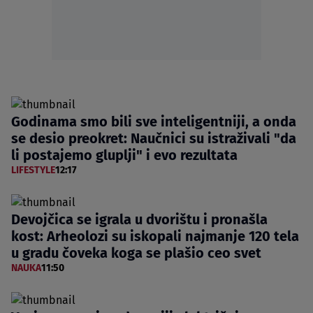
Godinama smo bili sve inteligentniji, a onda
se desio preokret: Naučnici su istraživali "da
li postajemo gluplji" i evo rezultata
LIFESTYLE
12:17
Devojčica se igrala u dvorištu i pronašla
kost: Arheolozi su iskopali najmanje 120 tela
u gradu čoveka koga se plašio ceo svet
NAUKA
11:50