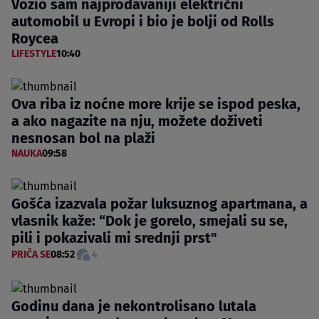
Vozio sam najprodavaniji električni
automobil u Evropi i bio je bolji od Rolls
Roycea
LIFESTYLE
10:40
Ova riba iz noćne more krije se ispod peska,
a ako nagazite na nju, možete doživeti
nesnosan bol na plaži
NAUKA
09:58
Gošća izazvala požar luksuznog apartmana, a
vlasnik kaže: “Dok je gorelo, smejali su se,
pili i pokazivali mi srednji prst"
PRIČA SE
08:52
4
Godinu dana je nekontrolisano lutala