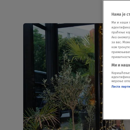
Нама је с
Ми и наши 
идентификат
праћење кој
Ако онемогу
за вас. Мож
ком тренутк
примењивати
приватност
Ми и наш
Коришћење п
идентификац
мерење огла
Листа парт