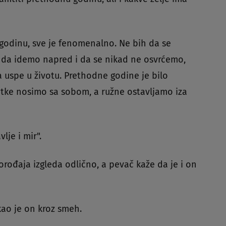
 godinu, sve je fenomenalno. Ne bih da se
 da idemo napred i da se nikad ne osvrćemo,
a uspe u životu. Prethodne godine je bilo
utke nosimo sa sobom, a ružne ostavljamo iza
lje i mir".
rođaja izgleda odlično, a pevač kaže da je i on
kao je on kroz smeh.