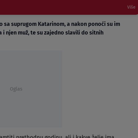
Više
o sa suprugom Katarinom, a nakon ponoći su im
 i njen muž, te su zajedno slavili do sitnih
Oglas
mtiti prethodnu godinu, ali i kakve želje ima