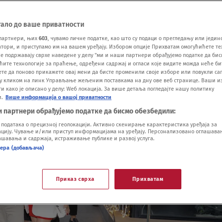
тало до ваше приватности
партнери, њих
603
, чувамо личне податке, као што су подаци о прегледању или једин
ори, и приступамо им на вашем уређају. Избором опције Прихватам омогућићете те
е подржавају сврхе наведене у делу "ми и наши партнери обрађујемо податке да бис
ћите технологије за праћење, одређени садржај и огласи које видите можда неће б
ете да поново прикажете овај мени да бисте променили своје изборе или повукли саг
у кликом на линк Управљање жељеним поставкама на дну ове веб странице. Ваши и
 како је описано у делу: Wеб локација. За више детаља погледајте нашу политику
и.
Више информација о вашој приватности
и партнери обрађујемо податке да бисмо обезбедили:
одатака о прецизној геолокацији. Активно скенирање карактеристика уређаја за
ију. Чување и/или приступ информацијама на уређају. Персонализовано оглашавањ
шавања и садржаја, истраживање публике и развој услуга.
нера (добављача)
Приказ сврха
Прихватам