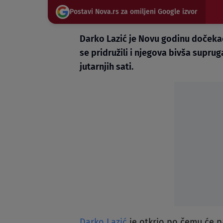
Postavi Nova.rs za omiljeni Google izvor
Darko Lazić je Novu godinu dočeka
se pridružili i njegova bivša supruga
jutarnjih sati.
Darko Lazić
je otkrio po čemu će pa