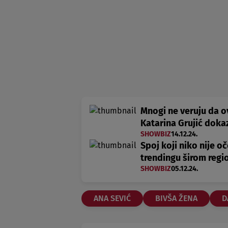
Mnogi ne veruju da ov
Katarina Grujić doka
SHOWBIZ
14.12.24.
Spoj koji niko nije oč
trendingu širom regi
SHOWBIZ
05.12.24.
ANA SEVIĆ
BIVŠA ŽENA
D