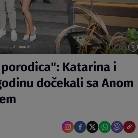
A images, Antonio Ahel
porodica": Katarina i
godinu dočekali sa Anom
žem