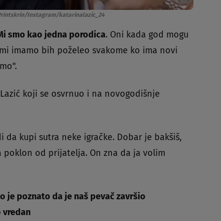
Printskrin/Instagram/katarinalazic_24
Mi smo kao jedna porodica
. Oni kada god mogu
mi imamo bih poželeo svakome ko ima novi
amo".
 Lazić koji se osvrnuo i na novogodišnje
i da kupi sutra neke igračke. Dobar je bakšiš,
 poklon od prijatelja. On zna da ja volim
o je poznato da je naš pevač završio
o vredan