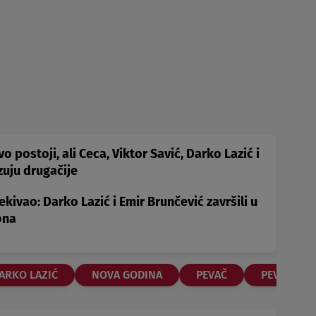
o postoji, ali Ceca, Viktor Savić, Darko Lazić i
zuju drugačije
ekivao: Darko Lazić i Emir Brunčević završili u
ona
ARKO LAZIĆ
NOVA GODINA
PEVAČ
PEVAČICA