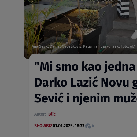
Ana Sević, Daniel Nedeljković, Katarina i Darko lazić, Foto: AT
"Mi smo kao jedna 
Darko Lazić Novu 
Sević i njenim mu
Autor:
Blic
SHOWBIZ
01.01.2025. 18:33
4