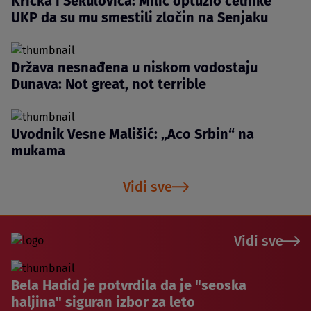
Krička i Sekulovića: Milić optužio čelnike
UKP da su mu smestili zločin na Senjaku
Država nesnađena u niskom vodostaju
Dunava: Not great, not terrible
Uvodnik Vesne Mališić: „Aco Srbin“ na
mukama
Vidi sve
Vidi sve
Bela Hadid je potvrdila da je "seoska
haljina" siguran izbor za leto