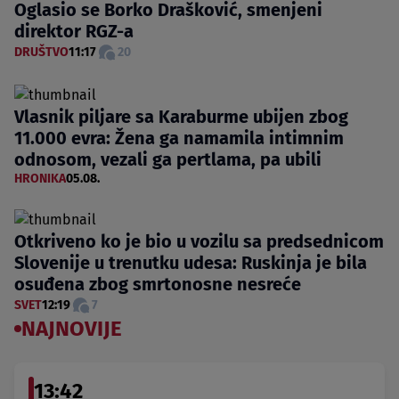
Oglasio se Borko Drašković, smenjeni
direktor RGZ-a
DRUŠTVO
11:17
20
Vlasnik piljare sa Karaburme ubijen zbog
11.000 evra: Žena ga namamila intimnim
odnosom, vezali ga pertlama, pa ubili
HRONIKA
05.08.
Otkriveno ko je bio u vozilu sa predsednicom
Slovenije u trenutku udesa: Ruskinja je bila
osuđena zbog smrtonosne nesreće
SVET
12:19
7
NAJNOVIJE
13:42