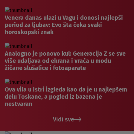
Venera danas ulazi u Vagu i donosi najlepši
period za ljubav: Evo šta čeka svaki
horoskopski znak
Analogno je ponovo kul: Generacija Z se sve
više udaljava od ekrana i vraća u modu
žičane slušalice i fotoaparate
Ova vila u Istri izgleda kao da je u najlepšem
delu Toskane, a pogled iz bazena je
nestvaran
Vidi sve