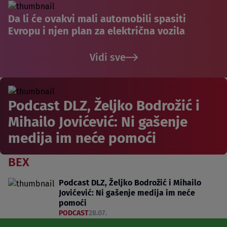
Da li će ovakvi mali automobili spasiti
Evropu i njen plan za električna vozila
Vidi sve
Podcast DLZ, Željko Bodrožić i
Mihailo Jovićević: Ni gašenje
medija im neće pomoći
BEX
Podcast DLZ, Željko Bodrožić i Mihailo
Jovićević: Ni gašenje medija im neće
pomoći
PODCAST
28.07.