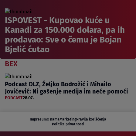
ISPOVEST - Kupovao kuće u
Kanadi za 150.000 dolara, pa ih
prodavao: Sve o čemu je Bojan
Bjelić ćutao
BEX
Podcast DLZ, Željko Bodrožić i Mihailo
Jovićević: Ni gašenje medija im neće pomoći
PODCAST
28.07.
Impresum
O nama
Marketing
Pravila korišćenja
Politika privatnosti