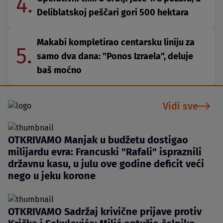
4.
Deliblatskoj peščari gori 500 hektara
Makabi kompletirao centarsku liniju za
5.
samo dva dana: "Ponos Izraela", deluje
baš moćno
Vidi sve
OTKRIVAMO Manjak u budžetu dostigao
milijardu evra: Francuski "Rafali" ispraznili
državnu kasu, u julu ove godine deficit veći
nego u jeku korone
OTKRIVAMO Sadržaj krivične prijave protiv