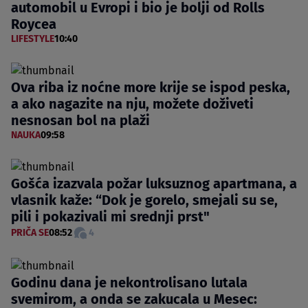
automobil u Evropi i bio je bolji od Rolls
Roycea
LIFESTYLE
10:40
Ova riba iz noćne more krije se ispod peska,
a ako nagazite na nju, možete doživeti
nesnosan bol na plaži
NAUKA
09:58
Gošća izazvala požar luksuznog apartmana, a
vlasnik kaže: “Dok je gorelo, smejali su se,
pili i pokazivali mi srednji prst"
PRIČA SE
08:52
4
Godinu dana je nekontrolisano lutala
svemirom, a onda se zakucala u Mesec: