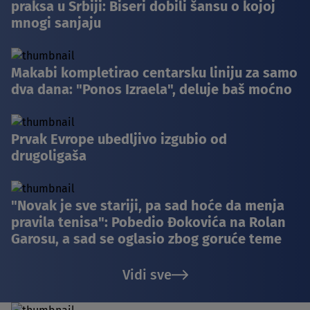
praksa u Srbiji: Biseri dobili šansu o kojoj
mnogi sanjaju
Makabi kompletirao centarsku liniju za samo
dva dana: "Ponos Izraela", deluje baš moćno
Prvak Evrope ubedljivo izgubio od
drugoligaša
"Novak je sve stariji, pa sad hoće da menja
pravila tenisa": Pobedio Đokovića na Rolan
Garosu, a sad se oglasio zbog goruće teme
Vidi sve