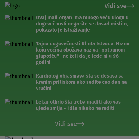
Vidi sve
Ovaj mali organ ima mnogo veću ulogu u
dugovečnosti nego što se dosad mislilo,
pokazalo je istraživanje
Tajna dugovečnosti Klinta Istvuda: Hranu
koju većina obožava naziva "potpunom
glupošću" i ne želi da je jede ni u 96.
godini
Kardiolog objašnjava šta se dešava sa
krvnim pritiskom ako sedite ceo dan na
vrućini
Lekar otkrio šta treba uraditi ako vas
ujede zmija - i šta nikako ne raditi
Vidi sve