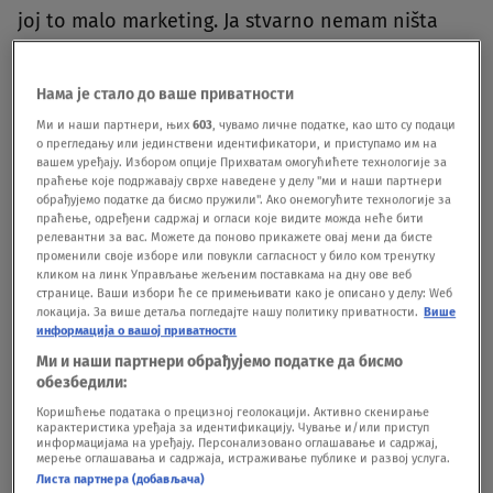
joj to malo marketing. Ja stvarno nemam ništa
protiv nje. Želim joj sve najlepše, njoj i njenoj
porodici. Ali takva sam, kad s nekim prekinem, kad
Нама је стало до ваше приватности
me neko povredi, kad podmuklo i kvarno napravi
Ми и наши партнери, њих
603
, чувамо личне податке, као што су подаци
о прегледању или јединствени идентификатори, и приступамо им на
neke poteze, sa tom osobom više ne komuniciram
вашем уређају. Избором опције Прихватам омогућићете технологије за
праћење које подржавају сврхе наведене у делу "ми и наши партнери
i to je to.Tako da ne znam čemu to potenciranje",
обрађујемо податке да бисмо пружили". Ако онемогућите технологије за
праћење, одређени садржај и огласи које видите можда неће бити
počela je Dara i nastavila:
релевантни за вас. Можете да поново прикажете овај мени да бисте
променили своје изборе или повукли сагласност у било ком тренутку
кликом на линк Управљање жељеним поставкама на дну ове веб
"Nema ništa od pomirenja. Nisu to neke sitne
странице. Ваши избори ће се примењивати како је описано у делу: Wеб
локација. За више детаља погледајте нашу политику приватности.
Више
stvari, tračevi, pa da pružiš ruku, to su krupne
информација о вашој приватности
stvari... Pogotovo jer sam ja pred koncert bila u
Ми и наши партнери обрађујемо податке да бисмо
обезбедили:
bolnici. Ona se družila sa mnom, ja sam najavila
Коришћење података о прецизној геолокацији. Активно скенирање
карактеристика уређаја за идентификацију. Чување и/или приступ
svoj koncert, a ona je mesec dana i najavila svoj
информацијама на уређају. Персонализовано оглашавање и садржај,
мерење оглашавања и садржаја, истраживање публике и развој услуга.
koncert, ali nema veze...".
Листа партнера (добављача)