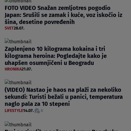
FOTO VIDEO Snažan zemljotres pogodio
Japan: Srušili se zamak i kuće, voz iskočio iz
šina, desetine povređenih
SVET
28.07.
Zaplenjeno 10 kilograma kokaina i tri
kilograma heroina: Pogledajte kako je
uhapšen osumnjičeni u Beogradu
HRONIKA
21.07.
(VIDEO) Nastao je haos na plaži za nekoliko
sekundi: Turisti bežali u panici, temperatura
naglo pala za 10 stepeni
LIFESTYLE
14.07.
8