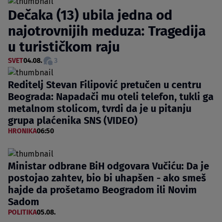
Dečaka (13) ubila jedna od
najotrovnijih meduza: Tragedija
u turističkom raju
SVET
04.08.
3
Reditelj Stevan Filipović pretučen u centru
Beograda: Napadači mu oteli telefon, tukli ga
metalnom stolicom, tvrdi da je u pitanju
grupa plaćenika SNS (VIDEO)
HRONIKA
06:50
Ministar odbrane BiH odgovara Vučiću: Da je
postojao zahtev, bio bi uhapšen - ako smeš
hajde da prošetamo Beogradom ili Novim
Sadom
POLITIKA
05.08.