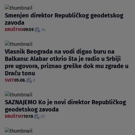
Smenjen direktor Republičkog geodetskog
zavoda
DRUŠTVO
09:59
34
Vlasnik Beograda na vodi digao buru na
Balkanu: Alabar otkrio šta je radio u Srbiji
pre ugovora, priznao greške dok mu zgrade u
Draču tonu
SVET
05.08.
8
SAZNAJEMO Ko je novi direktor Republičkog
geodetskog zavoda
DRUŠTVO
10:18
20