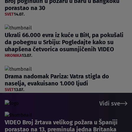
Broj poginulih u požaru u baru u Bangkoku
porastao na 30
SVET
14.07.
Ukrali 66.000 evra iz kuće u BiH, pa pokušali
da pobegnu u Srbiju: Pogledajte kako su
uhapšena četvorica osumnjičenih VIDEO
HRONIKA
13.07.
Drama nadomak Pariza: Vatra stigla do
naselja, evakuisano 1.000 ljudi
SVET
13.07.
Vidi sve
VIDEO Broj žrtava velikog požara u Španiji
porastao na 13, preminula jedna Britanka