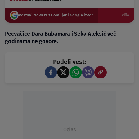
Postavi Nova.rs za omiljeni Google izvor
Više
Pecvačice Dara Bubamara i Seka Aleksić već
godinama ne govore.
Podeli vest:
Oglas