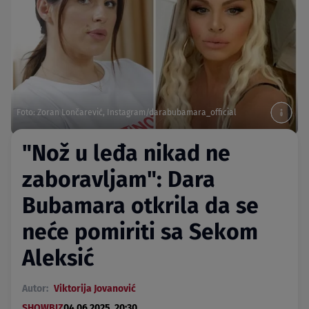
Foto: Zoran Lončarević, Instagram/darabubamara_official
"Nož u leđa nikad ne
zaboravljam": Dara
Bubamara otkrila da se
neće pomiriti sa Sekom
Aleksić
Autor:
Viktorija Jovanović
SHOWBIZ
04.06.2025. 20:30