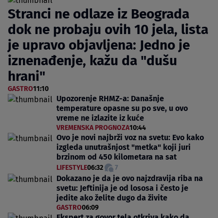
Stranci ne odlaze iz Beograda
dok ne probaju ovih 10 jela, lista
je upravo objavljena: Jedno je
iznenađenje, kažu da "dušu
hrani"
GASTRO
11:10
Upozorenje RHMZ-a: Današnje
temperature opasne su po sve, u ovo
vreme ne izlazite iz kuće
VREMENSKA PROGNOZA
10:44
Ovo je novi najbrži voz na svetu: Evo kako
izgleda unutrašnjost "metka" koji juri
brzinom od 450 kilometara na sat
LIFESTYLE
06:32
7
Dokazano je da je ovo najzdravija riba na
svetu: Jeftinija je od lososa i često je
jedite ako želite dugo da živite
GASTRO
06:09
Ekspert za govor tela otkriva kako da