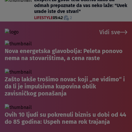
odmah prepoznate da vas neko laže: "Uvek
urade iste dve stvari"
LIFESTYLE
05:42
2
Vidi sve
Nova energetska glavobolja: Peleta ponovo
nema na stovarištima, a cena raste
Zašto lakše trošimo novac koji „ne vidimo“ i
da li je impulsivna kupovina oblik
zavisničkog ponašanja
Ovih 10 ljudi su pokrenuli biznis u dobi od 44
do 85 godina: Uspeh nema rok trajanja