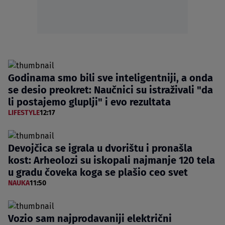
Godinama smo bili sve inteligentniji, a onda
se desio preokret: Naučnici su istraživali "da
li postajemo gluplji" i evo rezultata
LIFESTYLE
12:17
Devojčica se igrala u dvorištu i pronašla
kost: Arheolozi su iskopali najmanje 120 tela
u gradu čoveka koga se plašio ceo svet
NAUKA
11:50
Vozio sam najprodavaniji električni