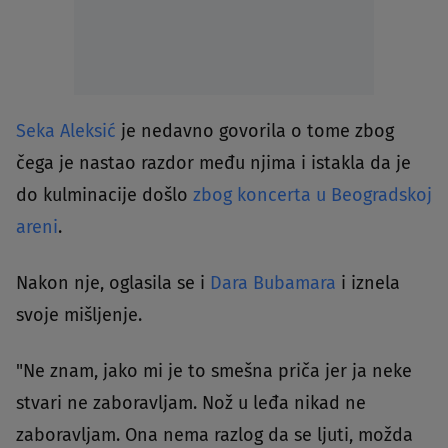
Seka Aleksić
je nedavno govorila o tome zbog
čega je nastao razdor među njima i istakla da je
do kulminacije došlo
zbog koncerta u Beogradskoj
areni
.
Nakon nje, oglasila se i
Dara Bubamara
i iznela
svoje mišljenje.
"Ne znam, jako mi je to smešna priča jer ja neke
stvari ne zaboravljam. Nož u leđa nikad ne
zaboravljam. Ona nema razlog da se ljuti, možda