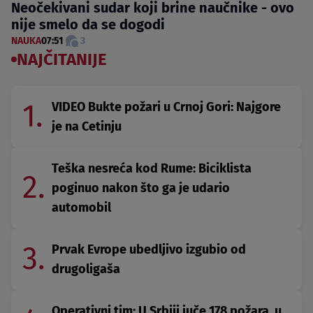
Neočekivani sudar koji brine naučnike - ovo
nije smelo da se dogodi
NAUKA
07:51
3
NAJČITANIJE
1.
VIDEO Bukte požari u Crnoj Gori: Najgore
je na Cetinju
Teška nesreća kod Rume: Biciklista
2.
poginuo nakon što ga je udario
automobil
3.
Prvak Evrope ubedljivo izgubio od
drugoligaša
Operativni tim: U Srbiji juče 178 požara, u