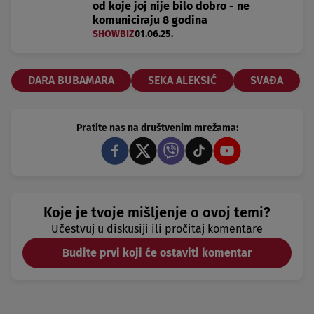
od koje joj nije bilo dobro - ne
komuniciraju 8 godina
SHOWBIZ
01.06.25.
DARA BUBAMARA
SEKA ALEKSIĆ
SVAĐA
Pratite nas na društvenim mrežama:
Koje je tvoje mišljenje o ovoj temi?
Učestvuj u diskusiji ili pročitaj komentare
Budite prvi koji će ostaviti komentar