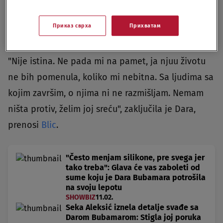
Otkrila je i da li je istina da odlazi pred Sekinu
Приказ сврха
Прихватам
kuću i preti joj.
"Nije istina. Ne pada mi na pamet, ja njuu životu
ne bih pomenula, koliko mi nebitna. Sa ljudima sa
kojim završim, o njima ni ne razmišljam. Nemam
ništa protiv, želim joj sreću", zaključila je Dara,
prenosi
Blic
.
"Često menjam silikone, pre svega jer
tako treba": Glava će vas zaboleti od
sume koju je Dara Bubamara potrošila
na svoju lepotu
SHOWBIZ
11.02.
Seka Aleksić iznela detalje svađe sa
Darom Bubamarom: Stigla joj poruka