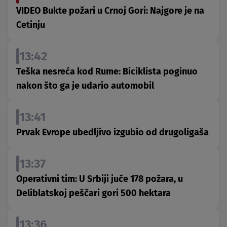
VIDEO Bukte požari u Crnoj Gori: Najgore je na
Cetinju
13:42
Teška nesreća kod Rume: Biciklista poginuo
nakon što ga je udario automobil
13:41
Prvak Evrope ubedljivo izgubio od drugoligaša
13:37
Operativni tim: U Srbiji juče 178 požara, u
Deliblatskoj peščari gori 500 hektara
13:36