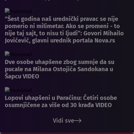
“Šest godina naš urednički pravac se nije
pomerio ni milimetar. Ako se promeni - to
nije taj sajt, to nisu ti ljudi”: Govori Mihailo
Jovićević, glavni urednik portala Nova.rs
Dve osobe uhapšene zbog sumnje da su
pucale na Milana Ostojića Sandokana u
Šapcu VIDEO
Lopovi uhapšeni u Paraćinu: Četiri osobe
osumnjičene za više od 30 krađa VIDEO
Vidi sve