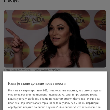
medije.
Foto: Nova.rs/Video
|
Foto: Nova.rs/Video
"Iskreno, ja nikada to nisam radila. Slučajno me je
Нама је стало до ваше приватности
žena zaustavila i počela da priča. U jednom
Ми и наши партнери, њих
603
, чувамо личне податке, као што су подаци
о прегледању или јединствени идентификатори, и приступамо им на
momentu sam se naježila kada me je pitala za
вашем уређају. Избором опције Прихватам омогућићете технологије за
праћење које подржавају сврхе наведене у делу "ми и наши партнери
neke stvari iz života koje mi se trenutno dešavaju,
обрађујемо податке да бисмо пружили". Ако онемогућите технологије за