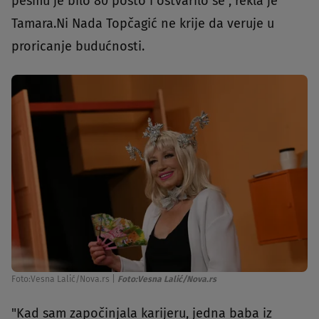
pesmu je bilo 80 posto i ostvarilo se", rekla je
Tamara.Ni Nada Topčagić ne krije da veruje u
proricanje budućnosti.
Foto:Vesna Lalić/Nova.rs
|
Foto:Vesna Lalić/Nova.rs
"Kad sam započinjala karijeru, jedna baba iz