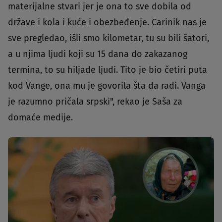
materijalne stvari jer je ona to sve dobila od
države i kola i kuće i obezbeđenje. Carinik nas je
sve pregledao, išli smo kilometar, tu su bili šatori,
a u njima ljudi koji su 15 dana do zakazanog
termina, to su hiljade ljudi. Tito je bio četiri puta
kod Vange, ona mu je govorila šta da radi. Vanga
je razumno pričala srpski", rekao je Saša za
domaće medije.