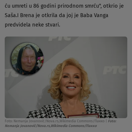
ću umreti u 86 godini prirodnom smrću", otkrio je
Saša.I Brena je otkrila da joj je Baba Vanga
predvidela neke stvari.
Foto: Nemanja Jovanović/Nova.rs,Wikimedia Commons/Пакко
|
Foto:
Nemanja Jovanović/Nova.rs,Wikimedia Commons/Пакко