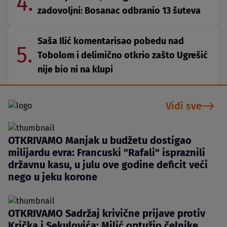
4.
zadovoljni: Bosanac odbranio 13 šuteva
Saša Ilić komentarisao pobedu nad
5.
Tobolom i delimično otkrio zašto Ugrešić
nije bio ni na klupi
Vidi sve
OTKRIVAMO Manjak u budžetu dostigao
milijardu evra: Francuski "Rafali" ispraznili
državnu kasu, u julu ove godine deficit veći
nego u jeku korone
OTKRIVAMO Sadržaj krivične prijave protiv
Krička i Sekulovića: Milić optužio čelnike