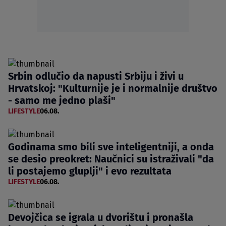
Srbin odlučio da napusti Srbiju i živi u
Hrvatskoj: "Kulturnije je i normalnije društvo
- samo me jedno plaši"
LIFESTYLE
06.08.
Godinama smo bili sve inteligentniji, a onda
se desio preokret: Naučnici su istraživali "da
li postajemo gluplji" i evo rezultata
LIFESTYLE
06.08.
Devojčica se igrala u dvorištu i pronašla