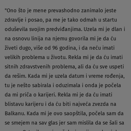
"Ono što je mene prevashodno zanimalo jeste
zdravlje i posao, pa me je tako odmah u startu
oduševila svojim predviđanjima. Uzela mi je dlan i
na osnovu linija na njemu govorila mi je da ću
živeti dugo, više od 96 godina, i da neću imati
velikih problema u životu. Rekla mi je da ću imati
sitnih zdravstvenih problema, ali da ću sve uspeti
da rešim. Kada mi je uzela datum i vreme rođenja,
tu je nešto sabirala i oduzimala i onda je počela
da mi priča o karijeri. Rekla mi je da ću imati
blistavu karijeru i da ću biti najveća zvezda na
Balkanu. Kada mi je ovo saopštila, počela sam da
se smejem na sav glas jer sam mislila da se šali sa