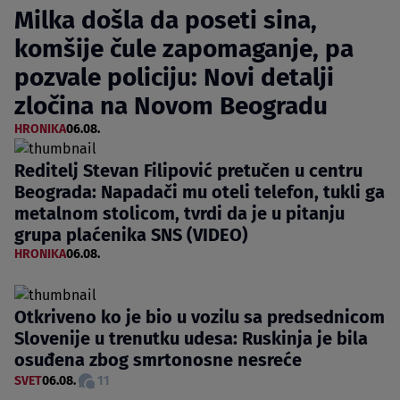
Milka došla da poseti sina,
komšije čule zapomaganje, pa
pozvale policiju: Novi detalji
zločina na Novom Beogradu
HRONIKA
06.08.
Reditelj Stevan Filipović pretučen u centru
Beograda: Napadači mu oteli telefon, tukli ga
metalnom stolicom, tvrdi da je u pitanju
grupa plaćenika SNS (VIDEO)
HRONIKA
06.08.
Otkriveno ko je bio u vozilu sa predsednicom
Slovenije u trenutku udesa: Ruskinja je bila
osuđena zbog smrtonosne nesreće
SVET
06.08.
11