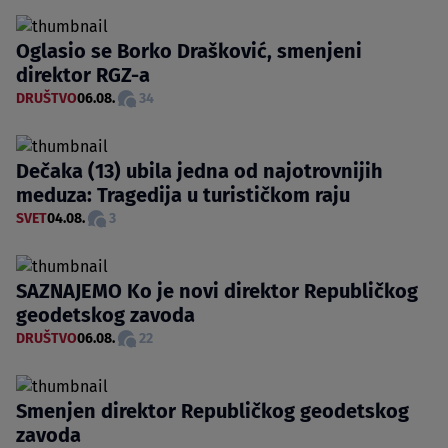
Oglasio se Borko Drašković, smenjeni
direktor RGZ-a
DRUŠTVO
06.08.
34
Dečaka (13) ubila jedna od najotrovnijih
meduza: Tragedija u turističkom raju
SVET
04.08.
3
SAZNAJEMO Ko je novi direktor Republičkog
geodetskog zavoda
DRUŠTVO
06.08.
22
Smenjen direktor Republičkog geodetskog
zavoda