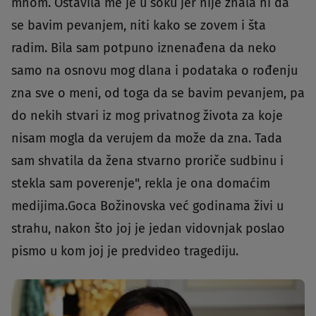
mnom. Ostavila me je u šoku jer nije znala ni da
se bavim pevanjem, niti kako se zovem i šta
radim. Bila sam potpuno iznenađena da neko
samo na osnovu mog dlana i podataka o rođenju
zna sve o meni, od toga da se bavim pevanjem, pa
do nekih stvari iz mog privatnog života za koje
nisam mogla da verujem da može da zna. Tada
sam shvatila da žena stvarno proriče sudbinu i
stekla sam poverenje", rekla je ona domaćim
medijima.Goca Božinovska već godinama živi u
strahu, nakon što joj je jedan vidovnjak poslao
pismo u kom joj je predvideo tragediju.