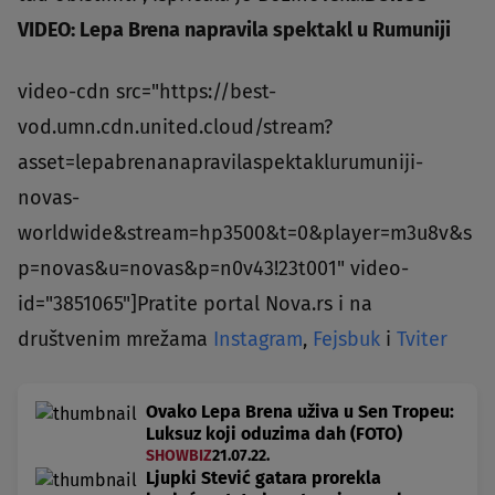
VIDEO: Lepa Brena napravila spektakl u Rumuniji
video-cdn src="https://best-
vod.umn.cdn.united.cloud/stream?
asset=lepabrenanapravilaspektaklurumuniji-
novas-
worldwide&stream=hp3500&t=0&player=m3u8v&s
p=novas&u=novas&p=n0v43!23t001" video-
id="3851065"]Pratite portal Nova.rs i na
društvenim mrežama
Instagram
,
Fejsbuk
i
Tviter
Ovako Lepa Brena uživa u Sen Tropeu:
Luksuz koji oduzima dah (FOTO)
SHOWBIZ
21.07.22.
Ljupki Stević gatara prorekla