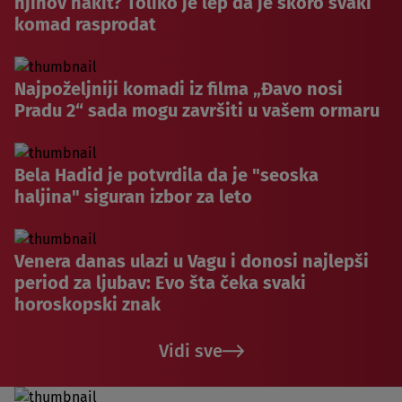
njihov nakit? Toliko je lep da je skoro svaki
komad rasprodat
Najpoželjniji komadi iz filma „Đavo nosi
Pradu 2“ sada mogu završiti u vašem ormaru
Bela Hadid je potvrdila da je "seoska
haljina" siguran izbor za leto
Venera danas ulazi u Vagu i donosi najlepši
period za ljubav: Evo šta čeka svaki
horoskopski znak
Vidi sve