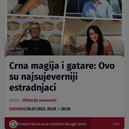
Foto: Nova.rs
Crna magija i gatare: Ovo
su najsujeverniji
estradnjaci
Autor:
Viktorija Jovanović
>
SHOWBIZ
30.07.2022. 20:35
20:35
Postavi Nova.rs za omiljeni Google izvor
Više