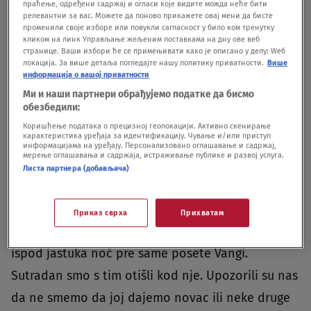
праћење, одређени садржај и огласи које видите можда неће бити
a o tome skoro niko ne zna. Za udaju, videćemo,
релевантни за вас. Можете да поново прикажете овај мени да бисте
променили своје изборе или повукли сагласност у било ком тренутку
oktobar je veoma blizu. Možda je to pogrešila, ali
кликом на линк Управљање жељеним поставкама на дну ове веб
nikada se ne zna. Kada mi je rekla da ću roditi
странице. Ваши избори ће се примењивати како је описано у делу: Wеб
локација. За више детаља погледајте нашу политику приватности.
Више
sina, otopila sam se, to mi je velika želja", dodala
информација о вашој приватности
Ми и наши партнери обрађујемо податке да бисмо
je pevačica.Saša Popović i
Lepa Brena
обезбедили:
svojevremeno su zajedno u Bugarskoj posetili
Коришћење података о прецизној геолокацији. Активно скенирање
карактеристика уређаја за идентификацију. Чување и/или приступ
čuvenu baba Vangu, o čemu su otvoreno
информацијама на уређају. Персонализовано оглашавање и садржај,
мерење оглашавања и садржаја, истраживање публике и развој услуга.
govorili."Kada smo bili na koncertu u Bugarskoj,
Листа партнера (добављача)
rečeno nam je da u 11 sati imamo sastanak kod
Baba Vange. Brena i ja smo otišli i dobili po dve
Приказ сврха
Прихватам
kocke šećera. Njih smo zavili u salvetu i stavili
ispod jastuka noć pre same posete Vangi.
Sutradan smo s tim otišli kod nje. Upozorili su nas
da ne smemo da joj dajemo novac ili neke druge