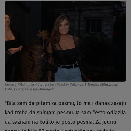
Tamara Milutinović Foto: E-Stock/Caslav Vukojicic
|
Tamara Milutinović
Foto: E-Stock/Caslav Vukojicic
"Bila sam da pitam za pesmu, to me i danas zezaju
kad treba da snimam pesmu. Ja sam često odlazila
da saznam na koliko je posto pesma. Za jednu