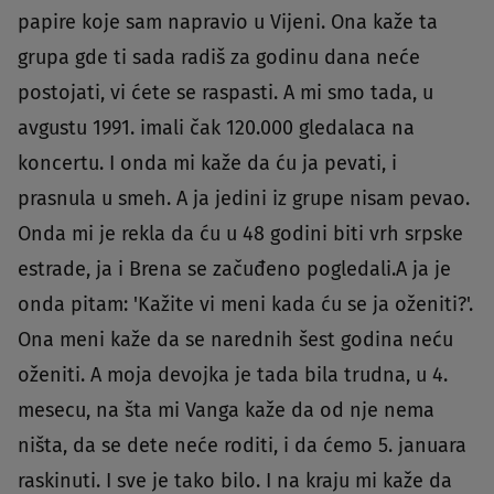
papire koje sam napravio u Vijeni. Ona kaže ta
grupa gde ti sada radiš za godinu dana neće
postojati, vi ćete se raspasti. A mi smo tada, u
avgustu 1991. imali čak 120.000 gledalaca na
koncertu. I onda mi kaže da ću ja pevati, i
prasnula u smeh. A ja jedini iz grupe nisam pevao.
Onda mi je rekla da ću u 48 godini biti vrh srpske
estrade, ja i Brena se začuđeno pogledali.A ja je
onda pitam: 'Kažite vi meni kada ću se ja oženiti?'.
Ona meni kaže da se narednih šest godina neću
oženiti. A moja devojka je tada bila trudna, u 4.
mesecu, na šta mi Vanga kaže da od nje nema
ništa, da se dete neće roditi, i da ćemo 5. januara
raskinuti. I sve je tako bilo. I na kraju mi kaže da