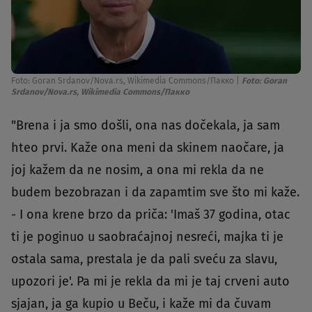
Foto: Goran Srdanov/Nova.rs, Wikimedia Commons/Пакко
|
Foto: Goran
Srdanov/Nova.rs, Wikimedia Commons/Пакко
"Brena i ja smo došli, ona nas dočekala, ja sam
hteo prvi. Kaže ona meni da skinem naočare, ja
joj kažem da ne nosim, a ona mi rekla da ne
budem bezobrazan i da zapamtim sve što mi kaže.
- I ona krene brzo da priča: 'Imaš 37 godina, otac
ti je poginuo u saobraćajnoj nesreći, majka ti je
ostala sama, prestala je da pali sveću za slavu,
upozori je'. Pa mi je rekla da mi je taj crveni auto
sjajan, ja ga kupio u Beču, i kaže mi da čuvam