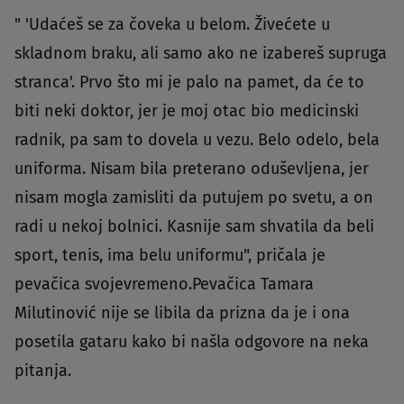
" 'Udaćeš se za čoveka u belom. Živećete u
skladnom braku, ali samo ako ne izabereš supruga
stranca'. Prvo što mi je palo na pamet, da će to
biti neki doktor, jer je moj otac bio medicinski
radnik, pa sam to dovela u vezu. Belo odelo, bela
uniforma. Nisam bila preterano oduševljena, jer
nisam mogla zamisliti da putujem po svetu, a on
radi u nekoj bolnici. Kasnije sam shvatila da beli
sport, tenis, ima belu uniformu", pričala je
pevačica svojevremeno.Pevačica Tamara
Milutinović nije se libila da prizna da je i ona
posetila gataru kako bi našla odgovore na neka
pitanja.