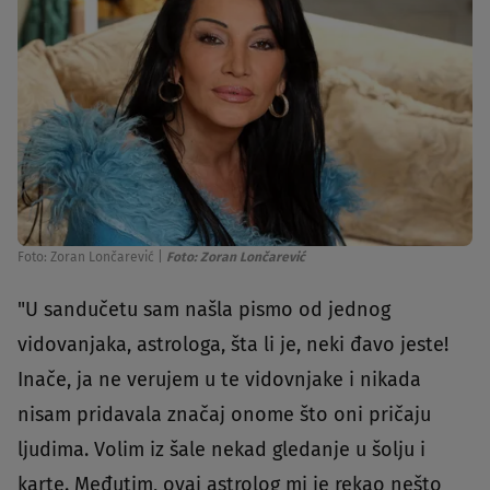
Foto: Zoran Lončarević
|
Foto: Zoran Lončarević
"U sandučetu sam našla pismo od jednog
vidovanjaka, astrologa, šta li je, neki đavo jeste!
Inače, ja ne verujem u te vidovnjake i nikada
nisam pridavala značaj onome što oni pričaju
ljudima. Volim iz šale nekad gledanje u šolju i
karte. Međutim, ovaj astrolog mi je rekao nešto