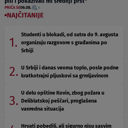
pili i pokazivali mi srednji prst"
PRIČA SE
06.08.
4
NAJČITANIJE
Studenti u blokadi, od sutra do 9. avgusta
1.
organizuju razgovore s građanima po
Srbiji
2.
U Srbiji i danas veoma toplo, posle podne
kratkotrajni pljuskovi sa grmljavinom
U delu opštine Kovin, zbog požara u
3.
Deliblatskoj peščari, proglašena
vanredna situacija
Hrvati pobedili, ali sigurno nisu sasvim