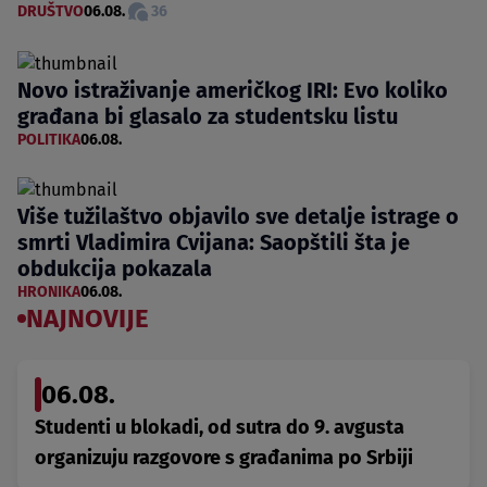
DRUŠTVO
06.08.
36
Novo istraživanje američkog IRI: Evo koliko
građana bi glasalo za studentsku listu
POLITIKA
06.08.
Više tužilaštvo objavilo sve detalje istrage o
smrti Vladimira Cvijana: Saopštili šta je
obdukcija pokazala
HRONIKA
06.08.
NAJNOVIJE
06.08.
Studenti u blokadi, od sutra do 9. avgusta
organizuju razgovore s građanima po Srbiji