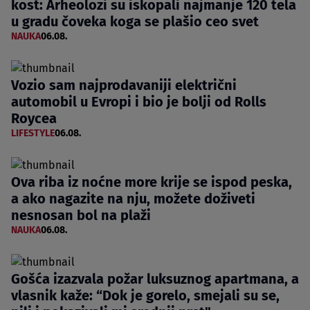
kost: Arheolozi su iskopali najmanje 120 tela
u gradu čoveka koga se plašio ceo svet
NAUKA
06.08.
Vozio sam najprodavaniji električni
automobil u Evropi i bio je bolji od Rolls
Roycea
LIFESTYLE
06.08.
Ova riba iz noćne more krije se ispod peska,
a ako nagazite na nju, možete doživeti
nesnosan bol na plaži
NAUKA
06.08.
Gošća izazvala požar luksuznog apartmana, a
vlasnik kaže: “Dok je gorelo, smejali su se,