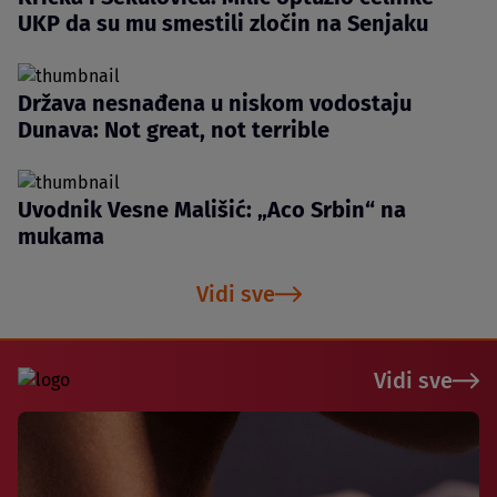
UKP da su mu smestili zločin na Senjaku
Država nesnađena u niskom vodostaju
Dunava: Not great, not terrible
Uvodnik Vesne Mališić: „Aco Srbin“ na
mukama
Vidi sve
Vidi sve