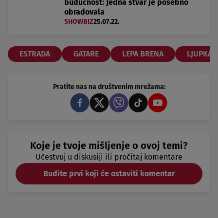
budućnost: Jedna stvar je posebno
obradovala
SHOWBIZ
25.07.22.
ESTRADA
GATARE
LEPA BRENA
LJUPKA S
Pratite nas na društvenim mrežama:
Koje je tvoje mišljenje o ovoj temi?
Učestvuj u diskusiji ili pročitaj komentare
Budite prvi koji će ostaviti komentar