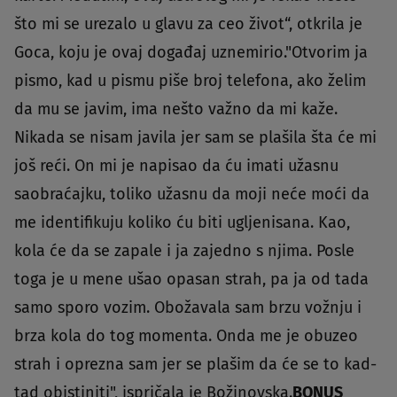
što mi se urezalo u glavu za ceo život“, otkrila je
Goca, koju je ovaj događaj uznemirio."Otvorim ja
pismo, kad u pismu piše broj telefona, ako želim
da mu se javim, ima nešto važno da mi kaže.
Nikada se nisam javila jer sam se plašila šta će mi
još reći. On mi je napisao da ću imati užasnu
saobraćajku, toliko užasnu da moji neće moći da
me identifikuju koliko ću biti ugljenisana. Kao,
kola će da se zapale i ja zajedno s njima. Posle
toga je u mene ušao opasan strah, pa ja od tada
samo sporo vozim. Obožavala sam brzu vožnju i
brza kola do tog momenta. Onda me je obuzeo
strah i oprezna sam jer se plašim da će se to kad-
tad obistiniti", ispričala je Božinovska.
BONUS