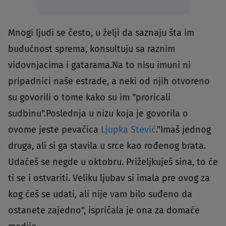
Mnogi ljudi se često, u želji da saznaju šta im
budućnost sprema, konsultuju sa raznim
vidovnjacima i gatarama.Na to nisu imuni ni
pripadnici naše estrade, a neki od njih otvoreno
su govorili o tome kako su im "proricali
sudbinu".Poslednja u nizu koja je govorila o
ovome jeste pevačica
Ljupka Stević
."Imaš jednog
druga, ali si ga stavila u srce kao rođenog brata.
Udaćeš se negde u oktobru. Priželjkuješ sina, to će
ti se i ostvariti. Veliku ljubav si imala pre ovog za
kog ćeš se udati, ali nije vam bilo suđeno da
ostanete zajedno", ispričala je ona za domaće