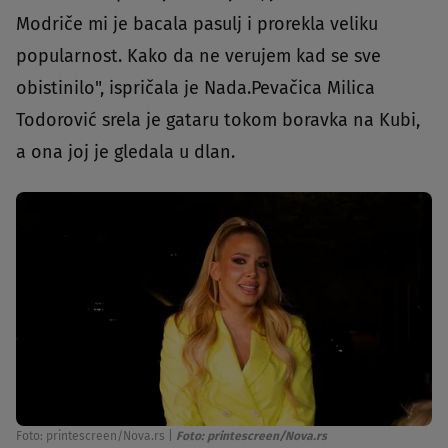
Modriče mi je bacala pasulj i prorekla veliku
popularnost. Kako da ne verujem kad se sve
obistinilo", ispričala je Nada.Pevačica Milica
Todorović srela je gataru tokom boravka na Kubi,
a ona joj je gledala u dlan.
Foto: printescreen/Nova.rs
|
Foto: printescreen/Nova.rs