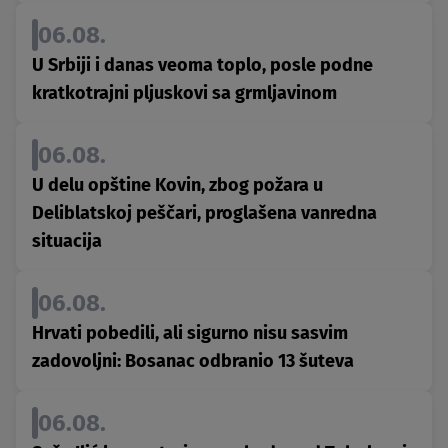
06.08.
U Srbiji i danas veoma toplo, posle podne
kratkotrajni pljuskovi sa grmljavinom
06.08.
U delu opštine Kovin, zbog požara u
Deliblatskoj peščari, proglašena vanredna
situacija
06.08.
Hrvati pobedili, ali sigurno nisu sasvim
zadovoljni: Bosanac odbranio 13 šuteva
06.08.