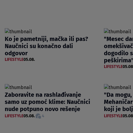
Ko je pametniji, mačka ili pas?
"Mesec dan
Naučnici su konačno dali
omekšivač 
odgovor
dogodilo 
peškirima
LIFESTYLE
05.08.
LIFESTYLE
05.08
Zaboravite na rashlađivanje
"Da mogu,
samo uz pomoć klime: Naučnici
Mehaničar 
nude potpuno novo rešenje
koji je bo
LIFESTYLE
05.08.
4
LIFESTYLE
05.08