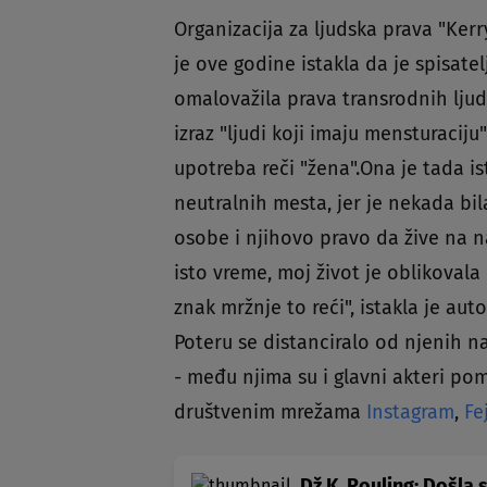
Organizacija za ljudska prava "Kerr
je ove godine istakla da je spisatel
omalovažila prava transrodnih ljudi
izraz "ljudi koji imaju mensturacij
upotreba reči "žena".Ona je tada i
neutralnih mesta, jer je nekada bil
osobe i njihovo pravo da žive na nač
isto vreme, moj život je oblikovala
znak mržnje to reći", istakla je aut
Poteru se distanciralo od njenih n
- među njima su i glavni akteri pom
društvenim mrežama
Instagram
,
Fe
Dž.K. Rouling: Došla