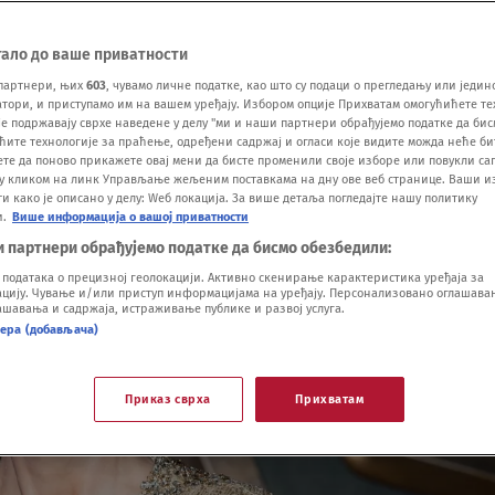
тало до ваше приватности
партнери, њих
603
, чувамо личне податке, као што су подаци о прегледању или једин
ори, и приступамо им на вашем уређају. Избором опције Прихватам омогућићете те
е подржавају сврхе наведене у делу "ми и наши партнери обрађујемо податке да бис
ћите технологије за праћење, одређени садржај и огласи које видите можда неће б
ете да поново прикажете овај мени да бисте променили своје изборе или повукли саг
у кликом на линк Управљање жељеним поставкама на дну ове веб странице. Ваши и
 како је описано у делу: Wеб локација. За више детаља погледајте нашу политику
и.
Више информација о вашој приватности
и партнери обрађујемо податке да бисмо обезбедили:
одатака о прецизној геолокацији. Активно скенирање карактеристика уређаја за
ију. Чување и/или приступ информацијама на уређају. Персонализовано оглашавањ
шавања и садржаја, истраживање публике и развој услуга.
нера (добављача)
Приказ сврха
Прихватам