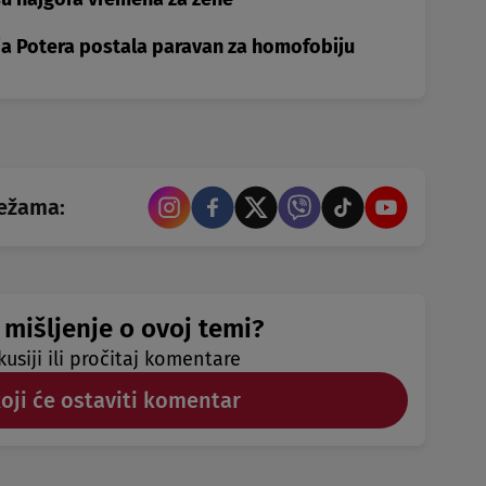
ja Potera postala paravan za homofobiju
režama:
 mišljenje o ovoj temi?
kusiji ili pročitaj komentare
koji će ostaviti komentar