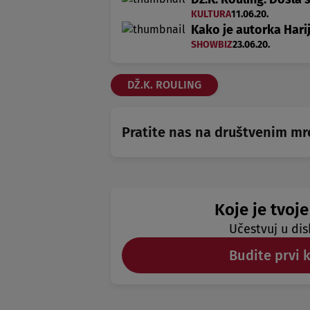
KULTURA
11.06.20.
Kako je autorka Hari
SHOWBIZ
23.06.20.
DŽ.K. ROULING
Pratite nas na društvenim m
Koje je tvoje
Učestvuj u dis
Budite prvi 