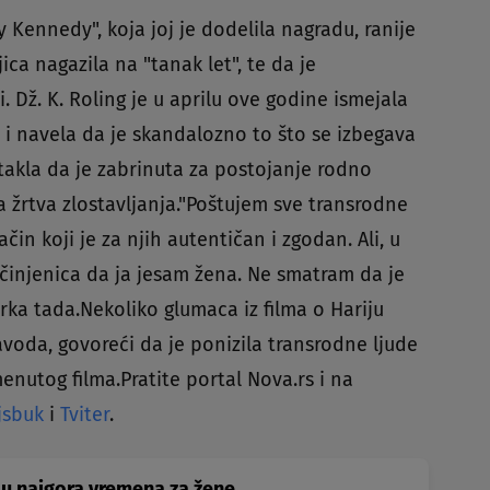
y Kennedy", koja joj je dodelila nagradu, ranije
jica nagazila na "tanak let", te da je
. Dž. K. Roling je u aprilu ove godine ismejala
u" i navela da je skandalozno to što se izbegava
stakla da je zabrinuta za postojanje rodno
a žrtva zlostavljanja."Poštujem sve transrodne
in koji je za njih autentičan i zgodan. Ali, u
 činjenica da ja jesam žena. Ne smatram da je
orka tada.Nekoliko glumaca iz filma o Hariju
avoda, govoreći da je ponizila transrodne ljude
enutog filma.Pratite portal Nova.rs i na
jsbuk
i
Tviter
.
 su najgora vremena za žene