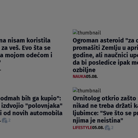
a nisam koristila
Ogroman asteroid "za 
za veš. Evo šta se
promašiti Zemlju u apri
sa mojom odećom i
godine, ali naučnici u
"
da bi posledice ipak mo
ozbiljne
.
NAUKA
05.08.
 odmah bih ga kupio":
Ornitolog otkrio zašto
izdvojio "polovnjaka"
nikad ne treba držati 
lji od novih automobila
ljubimce: "Sve što se p
njima je neistina"
.
2
LIFESTYLE
05.08.
2