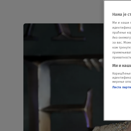
Нама је с
Ми и наши 
идентификат
праћење кој
Ако онемогу
за вас. Мож
ком тренутк
примењивати
приватност
Ми и наш
Коришћење п
идентификац
мерење огла
Листа парт