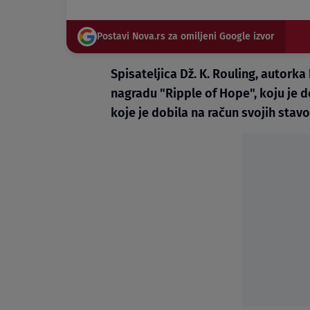
Postavi Nova.rs za omiljeni Google izvor
Spisateljica Dž. K. Rouling, autorka 
nagradu "Ripple of Hope", koju je d
koje je dobila na račun svojih sta