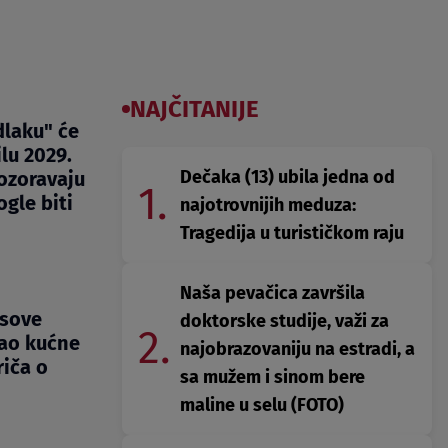
NAJČITANIJE
dlaku" će
lu 2029.
Dečaka (13) ubila jedna od
pozoravaju
1.
gle biti
najotrovnijih meduza:
Tragedija u turističkom raju
Naša pevačica završila
 sove
doktorske studije, važi za
2.
kao kućne
najobrazovaniju na estradi, a
riča o
sa mužem i sinom bere
maline u selu (FOTO)