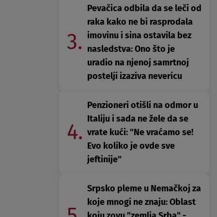
Pevačica odbila da se leči od
raka kako ne bi rasprodala
3.
imovinu i sina ostavila bez
nasledstva: Ono što je
uradio na njenoj samrtnoj
postelji izaziva nevericu
Penzioneri otišli na odmor u
Italiju i sada ne žele da se
4.
vrate kući: "Ne vraćamo se!
Evo koliko je ovde sve
jeftinije"
Srpsko pleme u Nemačkoj za
koje mnogi ne znaju: Oblast
5.
koju zovu "zemlja Srba" -