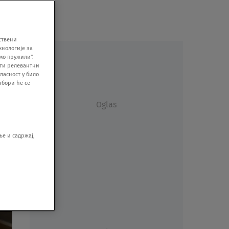
ствени
хнологије за
мо пружили".
ити релевантни
ласност у било
збори ће се
Oglas
е и садржај,