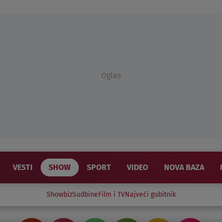
Oglas
VESTI
SHOW
SPORT
VIDEO
NOVA BAZA
Showbiz
Sudbine
Film i TV
Najveći gubitnik