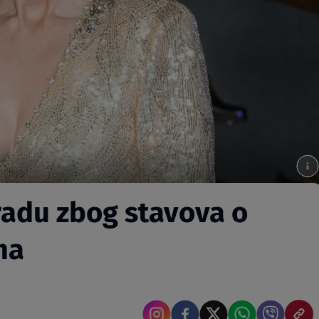
radu zbog stavova o
ma