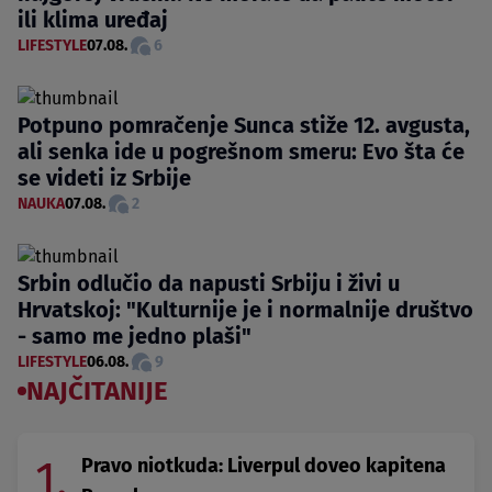
ili klima uređaj
LIFESTYLE
07.08.
6
Potpuno pomračenje Sunca stiže 12. avgusta,
ali senka ide u pogrešnom smeru: Evo šta će
se videti iz Srbije
NAUKA
07.08.
2
Srbin odlučio da napusti Srbiju i živi u
Hrvatskoj: "Kulturnije je i normalnije društvo
- samo me jedno plaši"
LIFESTYLE
06.08.
9
NAJČITANIJE
1.
Pravo niotkuda: Liverpul doveo kapitena