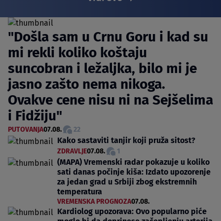
"Došla sam u Crnu Goru i kad su
mi rekli koliko koštaju
suncobran i ležaljka, bilo mi je
jasno zašto nema nikoga.
Ovakve cene nisu ni na Sejšelima
i Fidžiju"
PUTOVANJA
07.08.
22
Kako sastaviti tanjir koji pruža sitost?
ZDRAVLJE
07.08.
1
(MAPA) Vremenski radar pokazuje u koliko
sati danas počinje kiša: Izdato upozorenje
za jedan grad u Srbiji zbog ekstremnih
temperatura
VREMENSKA PROGNOZA
07.08.
Kardiolog upozorava: Ovo popularno piće