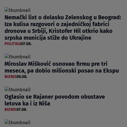
Nemački list o dolasku Zelenskog u Beograd:
Iza kulisa razgovori o zajedničkoj fabrici
dronova u Srbiji, Kristofer Hil otkrio kako
srpska municija stiže do Ukrajine
POLITIKA
07.08.
Miroslav Mišković osnovao firmu pre tri
meseca, pa dobio milionski posao na Ekspu
BIZNIS
06.08.
Oglasio se Rajaner povodom obustave
letova ka i iz Niša
BIZNIS
07.08.