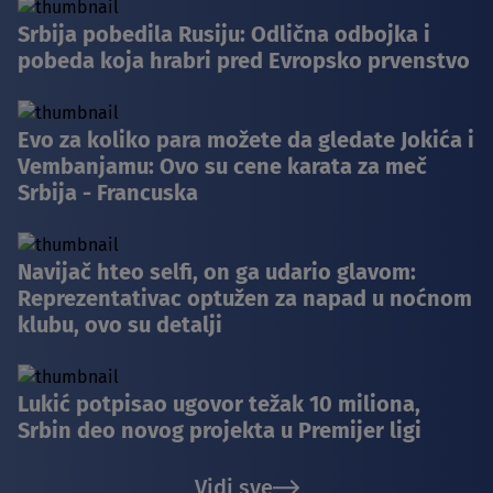
Srbija pobedila Rusiju: Odlična odbojka i
pobeda koja hrabri pred Evropsko prvenstvo
Evo za koliko para možete da gledate Jokića i
Vembanjamu: Ovo su cene karata za meč
Srbija - Francuska
Navijač hteo selfi, on ga udario glavom:
Reprezentativac optužen za napad u noćnom
klubu, ovo su detalji
Lukić potpisao ugovor težak 10 miliona,
Srbin deo novog projekta u Premijer ligi
Vidi sve