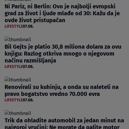
Ni Pariz, ni Berlin: Ovo je najbolji evropski
grad za život i ljude mlađe od 30: Kažu da je
ovde život pristupačan
LIFESTYLE
07.08.
Bil Gejts je platio 30,8 miliona dolara za ovu
knjigu: Razlog otkriva mnogo o njegovom
načinu razmišljanja
LIFESTYLE
07.08.
Renovirali su kuhinju, a onda su naleteli na
pravo bogatstvo vredno 70.000 evra
LIFESTYLE
07.08.
Trik da ohladite automobil za jedan minut na
najgoroj vrućini: Ne morate da palite motor