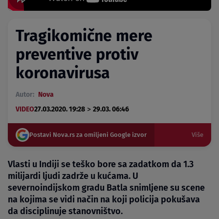
Tragikomične mere
preventive protiv
koronavirusa
Autor:
Nova
>
VIDEO
27.03.2020. 19:28
29.03. 06:46
Postavi Nova.rs za omiljeni Google izvor
Više
Vlasti u Indiji se teško bore sa zadatkom da 1.3
milijardi ljudi zadrže u kućama. U
severnoindijskom gradu Batla snimljene su scene
na kojima se vidi način na koji policija pokušava
da disciplinuje stanovništvo.