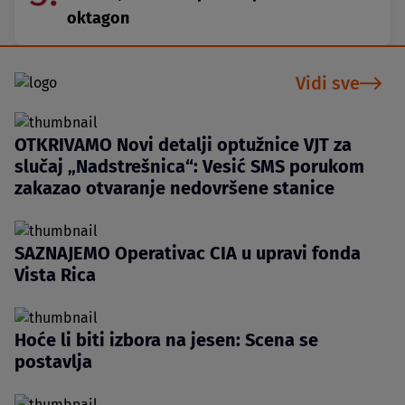
oktagon
Vidi sve
OTKRIVAMO Novi detalji optužnice VJT za
slučaj „Nadstrešnica“: Vesić SMS porukom
zakazao otvaranje nedovršene stanice
SAZNAJEMO Operativac CIA u upravi fonda
Vista Rica
Hoće li biti izbora na jesen: Scena se
postavlja