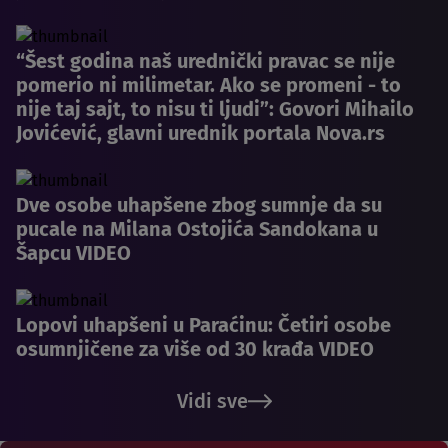
“Šest godina naš urednički pravac se nije
pomerio ni milimetar. Ako se promeni - to
nije taj sajt, to nisu ti ljudi”: Govori Mihailo
Jovićević, glavni urednik portala Nova.rs
Dve osobe uhapšene zbog sumnje da su
pucale na Milana Ostojića Sandokana u
Šapcu VIDEO
Lopovi uhapšeni u Paraćinu: Četiri osobe
osumnjičene za više od 30 krađa VIDEO
Vidi sve