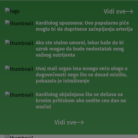
Vidi sve
Kardiolog upozorava: Ovo popularno piće
moglo bi da doprinese začepljenju arterija
Ako ste stalno umorni, lekar kaže da bi
uzrok mogao da bude nedostatak ovog
važnog nutrijenta
Ovaj mali organ ima mnogo veću ulogu u
dugovečnosti nego što se dosad mislilo,
pokazalo je istraživanje
Kardiolog objašnjava šta se dešava sa
krvnim pritiskom ako sedite ceo dan na
vrućini
Vidi sve