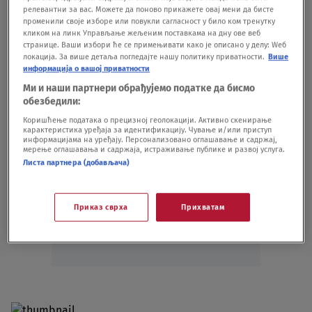
Oglas
релевантни за вас. Можете да поново прикажете овај мени да бисте
променили своје изборе или повукли сагласност у било ком тренутку
кликом на линк Управљање жељеним поставкама на дну ове веб
странице. Ваши избори ће се примењивати како је описано у делу: Wеб
локација. За више детаља погледајте нашу политику приватности.
Више
информација о вашој приватности
Ми и наши партнери обрађујемо податке да бисмо
обезбедили:
Коришћење података о прецизној геолокацији. Активно скенирање
карактеристика уређаја за идентификацију. Чување и/или приступ
информацијама на уређају. Персонализовано оглашавање и садржај,
мерење оглашавања и садржаја, истраживање публике и развој услуга.
Листа партнера (добављача)
Oglas
Приказ сврха
Прихватам