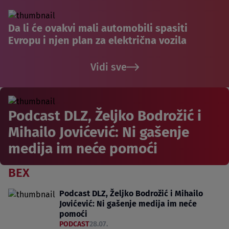
Da li će ovakvi mali automobili spasiti
Evropu i njen plan za električna vozila
Vidi sve
Podcast DLZ, Željko Bodrožić i
Mihailo Jovićević: Ni gašenje
medija im neće pomoći
BEX
Podcast DLZ, Željko Bodrožić i Mihailo
Jovićević: Ni gašenje medija im neće
pomoći
PODCAST
28.07.