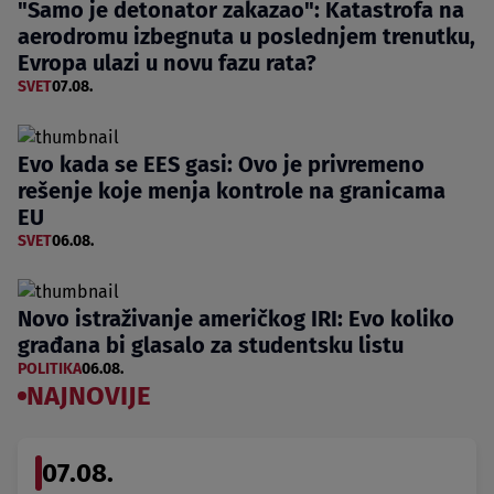
"Samo je detonator zakazao": Katastrofa na
aerodromu izbegnuta u poslednjem trenutku,
Evropa ulazi u novu fazu rata?
SVET
07.08.
Evo kada se EES gasi: Ovo je privremeno
rešenje koje menja kontrole na granicama
EU
SVET
06.08.
Novo istraživanje američkog IRI: Evo koliko
građana bi glasalo za studentsku listu
POLITIKA
06.08.
NAJNOVIJE
07.08.