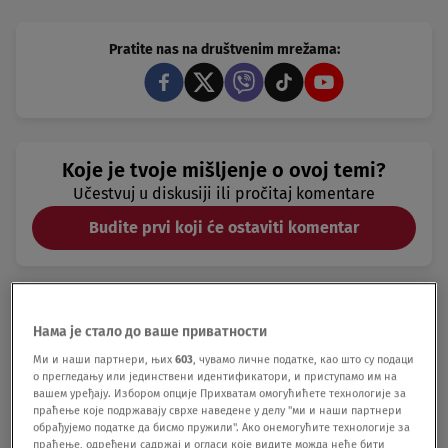
Pratite nas na društvenim mrežama:
Koje je tvoje mišljenje o ovoj temi?
Učestvuj u diskusiji ili pročitaj komentare
Budite prvi koji će ostaviti komentar
Нама је стало до ваше приватности
Ми и наши партнери, њих
603
, чувамо личне податке, као што су подаци
о прегледању или јединствени идентификатори, и приступамо им на
вашем уређају. Избором опције Прихватам омогућићете технологије за
праћење које подржавају сврхе наведене у делу "ми и наши партнери
обрађујемо податке да бисмо пружили". Ако онемогућите технологије за
праћење, одређени садржај и огласи које видите можда неће бити