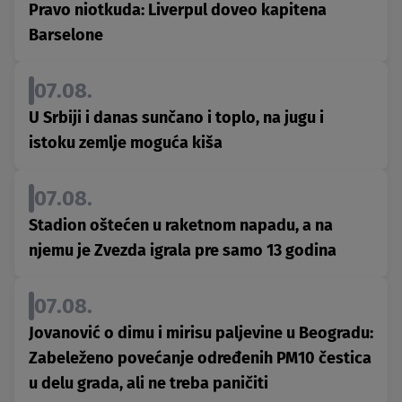
Pravo niotkuda: Liverpul doveo kapitena
Barselone
07.08.
U Srbiji i danas sunčano i toplo, na jugu i
istoku zemlje moguća kiša
07.08.
Stadion oštećen u raketnom napadu, a na
njemu je Zvezda igrala pre samo 13 godina
07.08.
Jovanović o dimu i mirisu paljevine u Beogradu:
Zabeleženo povećanje određenih PM10 čestica
u delu grada, ali ne treba paničiti