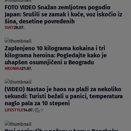
FOTO VIDEO Snažan zemljotres pogodio
Japan: Srušili se zamak i kuće, voz iskočio iz
šina, desetine povređenih
SVET
28.07.
Zaplenjeno 10 kilograma kokaina i tri
kilograma heroina: Pogledajte kako je
uhapšen osumnjičeni u Beogradu
HRONIKA
21.07.
(VIDEO) Nastao je haos na plaži za nekoliko
sekundi: Turisti bežali u panici, temperatura
naglo pala za 10 stepeni
LIFESTYLE
14.07.
8