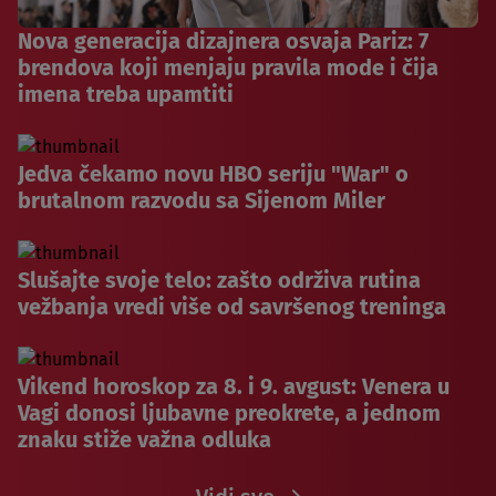
Nova generacija dizajnera osvaja Pariz: 7
brendova koji menjaju pravila mode i čija
imena treba upamtiti
Jedva čekamo novu HBO seriju "War" o
brutalnom razvodu sa Sijenom Miler
Slušajte svoje telo: zašto održiva rutina
vežbanja vredi više od savršenog treninga
Vikend horoskop za 8. i 9. avgust: Venera u
Vagi donosi ljubavne preokrete, a jednom
znaku stiže važna odluka