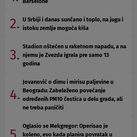
Barselone
2.
U Srbiji i danas sunčano i toplo, na jugu i
istoku zemlje moguća kiša
Stadion oštećen u raketnom napadu, a na
3.
njemu je Zvezda igrala pre samo 13
godina
Jovanović o dimu i mirisu paljevine u
4.
Beogradu: Zabeleženo povećanje
određenih PM10 čestica u delu grada, ali
ne treba paničiti
Oglasio se Mekgregor: Operisao je
5.
koleno, evo kada planira povratak u