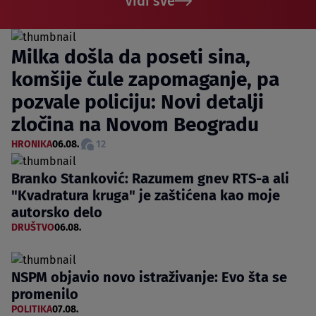
Vidi sve
Milka došla da poseti sina,
komšije čule zapomaganje, pa
pozvale policiju: Novi detalji
zločina na Novom Beogradu
HRONIKA
06.08.
12
Branko Stanković: Razumem gnev RTS-a ali
"Kvadratura kruga" je zaštićena kao moje
autorsko delo
DRUŠTVO
06.08.
NSPM objavio novo istraživanje: Evo šta se
promenilo
POLITIKA
07.08.