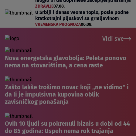
moglo bi da doprinese začepljenju arterija
ZDRAVLJE
07.08.
U Srbiji i danas veoma toplo, posle podne
kratkotrajni pljuskovi sa grmljavinom
VREMENSKA PROGNOZA
06.08.
Vidi sve
Nova energetska glavobolja: Peleta ponovo
nema na stovarištima, a cena raste
Zašto lakše trošimo novac koji „ne vidimo“ i
da li je impulsivna kupovina oblik
zavisničkog ponašanja
Ovih 10 ljudi su pokrenuli biznis u dobi od 44
do 85 godina: Uspeh nema rok trajanja