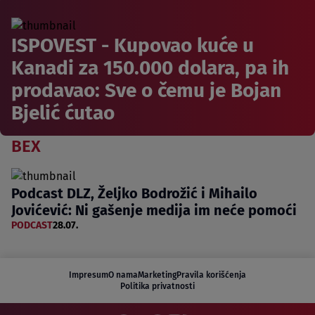
ISPOVEST - Kupovao kuće u
Kanadi za 150.000 dolara, pa ih
prodavao: Sve o čemu je Bojan
Bjelić ćutao
BEX
Podcast DLZ, Željko Bodrožić i Mihailo
Jovićević: Ni gašenje medija im neće pomoći
PODCAST
28.07.
Impresum
O nama
Marketing
Pravila korišćenja
Politika privatnosti