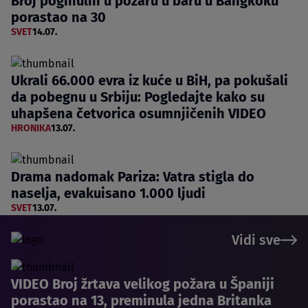
Broj poginulih u požaru u baru u Bangkoku
porastao na 30
SVET
14.07.
Ukrali 66.000 evra iz kuće u BiH, pa pokušali
da pobegnu u Srbiju: Pogledajte kako su
uhapšena četvorica osumnjičenih VIDEO
HRONIKA
13.07.
Drama nadomak Pariza: Vatra stigla do
naselja, evakuisano 1.000 ljudi
SVET
13.07.
Vidi sve
VIDEO Broj žrtava velikog požara u Španiji
porastao na 13, preminula jedna Britanka