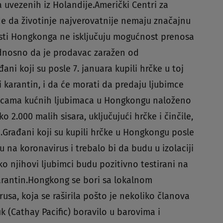
a uvezenih iz Holandije.Američki Centri za
de da životinje najverovatnije nemaju značajnu
lasti Hongkonga ne isključuju mogućnost prenosa
 odnosno da je prodavac zaražen od
đani koji su posle 7. januara kupili hrčke u toj
i karantin, i da će morati da predaju ljubimce
nicama kućnih ljubimaca u Hongkongu naloženo
 2.000 malih sisara, uključujući hrčke i činčile,
i.Građani koji su kupili hrčke u Hongkongu posle
 na koronavirus i trebalo bi da budu u izolaciji
o njihovi ljubimci budu pozitivno testirani na
karantin.Hongkong se bori sa lokalnom
sa, koja se raširila pošto je nekoliko članova
k (Cathay Pacific) boravilo u barovima i