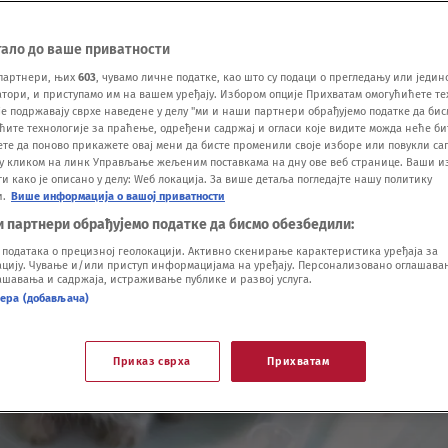
тало до ваше приватности
партнери, њих
603
, чувамо личне податке, као што су подаци о прегледању или једин
ори, и приступамо им на вашем уређају. Избором опције Прихватам омогућићете те
е подржавају сврхе наведене у делу "ми и наши партнери обрађујемо податке да бис
ћите технологије за праћење, одређени садржај и огласи које видите можда неће б
ете да поново прикажете овај мени да бисте променили своје изборе или повукли саг
у кликом на линк Управљање жељеним поставкама на дну ове веб странице. Ваши и
 како је описано у делу: Wеб локација. За више детаља погледајте нашу политику
и.
Више информација о вашој приватности
и партнери обрађујемо податке да бисмо обезбедили:
одатака о прецизној геолокацији. Активно скенирање карактеристика уређаја за
ију. Чување и/или приступ информацијама на уређају. Персонализовано оглашавањ
шавања и садржаја, истраживање публике и развој услуга.
нера (добављача)
Приказ сврха
Прихватам