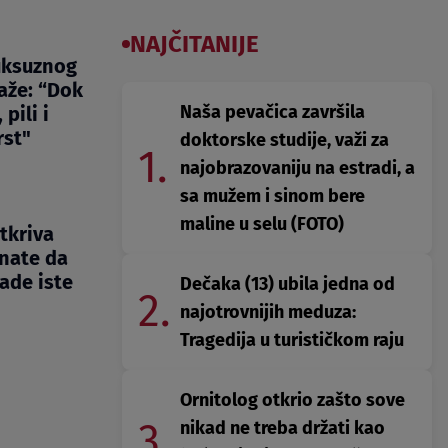
NAJČITANIJE
uksuznog
aže: “Dok
Naša pevačica završila
 pili i
rst"
doktorske studije, važi za
1.
najobrazovaniju na estradi, a
sa mužem i sinom bere
maline u selu (FOTO)
tkriva
nate da
ade iste
Dečaka (13) ubila jedna od
2.
najotrovnijih meduza:
Tragedija u turističkom raju
Ornitolog otkrio zašto sove
3.
nikad ne treba držati kao