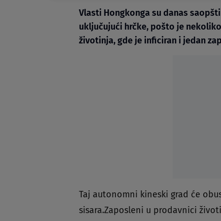
Vlasti Hongkonga su danas saopštil
uključujući hrčke, pošto je nekolik
životinja, gde je inficiran i jedan za
Taj autonomni kineski grad će obus
sisara.Zaposleni u prodavnici životi