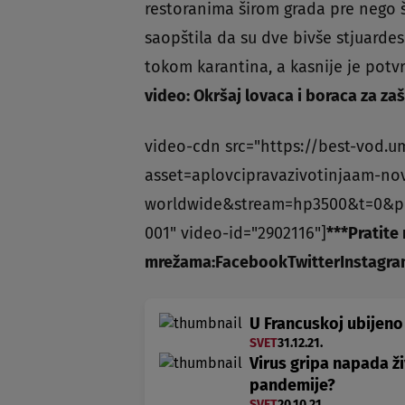
restoranima širom grada pre nego št
saopštila da su dve bivše stjuarde
tokom karantina, a kasnije je pot
video: Okršaj lovaca i boraca za zaš
video-cdn src="https://best-vod.u
asset=aplovcipravazivotinjaam-no
worldwide&stream=hp3500&t=0&p
001" video-id="2902116"]
***
Pratite
mrežama:
Facebook
Twitter
Instagr
U Francuskoj ubijeno
SVET
31.12.21.
Virus gripa napada ži
pandemije?
SVET
20.10.21.