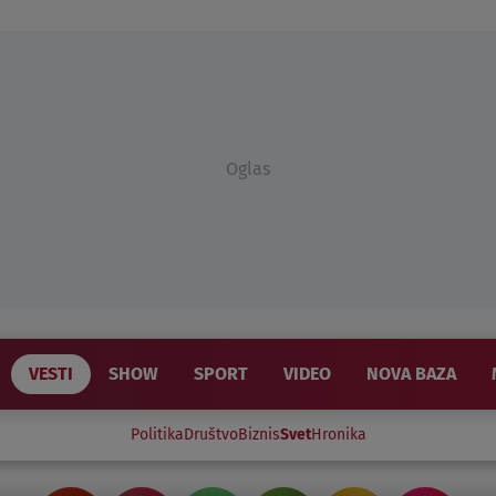
Oglas
VESTI
SHOW
SPORT
VIDEO
NOVA BAZA
Politika
Društvo
Biznis
Svet
Hronika