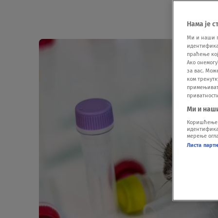
Нама је с
Ми и наши 
идентификат
праћење кој
Ако онемогу
за вас. Мож
ком тренутк
примењивати
приватност
Ми и наш
Коришћење п
идентификац
мерење огла
Листа парт