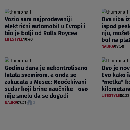
Vozio sam najprodavaniji
Ova riba i
električni automobil u Evropi i
ispod pesk
bio je bolji od Rolls Roycea
nju, možet
bol na pla
LIFESTYLE
10:40
NAUKA
09:58
Godinu dana je nekontrolisano
Ovo je nov
lutala svemirom, a onda se
Evo kako i
zakucala u Mesec: Neočekivani
"metka" ko
sudar koji brine naučnike - ovo
kilometara
nije smelo da se dogodi
LIFESTYLE
06:32
NAUKA
07:51
3