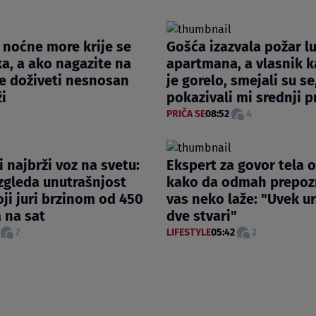
z noćne more krije se
Gošća izazvala požar l
a, a ako nagazite na
apartmana, a vlasnik k
e doživeti nesnosan
je gorelo, smejali su se,
ži
pokazivali mi srednji p
PRIČA SE
08:52
4
i najbrži voz na svetu:
Ekspert za govor tela o
zgleda unutrašnjost
kako da odmah prepoz
ji juri brzinom od 450
vas neko laže: "Uvek ur
 na sat
dve stvari"
7
LIFESTYLE
05:42
2