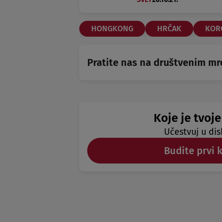
HONGKONG
HRČAK
KOR
Pratite nas na društvenim m
Koje je tvoje
Učestvuj u dis
Budite prvi 