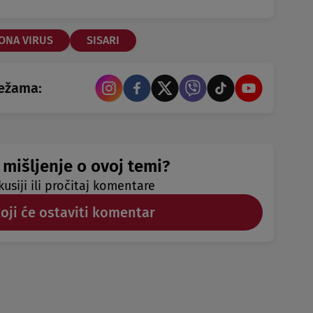
ONA VIRUS
SISARI
režama:
 mišljenje o ovoj temi?
kusiji ili pročitaj komentare
koji će ostaviti komentar