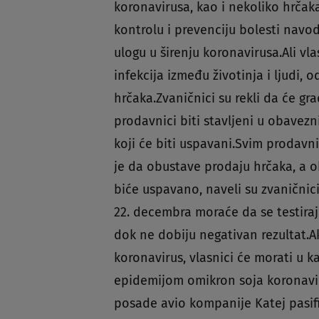
koronavirusa, kao i nekoliko hrčak
kontrolu i prevenciju bolesti navo
ulogu u širenju koronavirusa.Ali v
infekcija između životinja i ljudi,
hrčaka.Zvaničnici su rekli da će gra
prodavnici biti stavljeni u obavezn
koji će biti uspavani.Svim prodav
je da obustave prodaju hrčaka, a oko
biće uspavano, naveli su zvaničnic
22. decembra moraće da se testiraju
dok ne dobiju negativan rezultat.Ak
koronavirus, vlasnici će morati u 
epidemijom omikron soja koronaviru
posade avio kompanije Katej pasifi