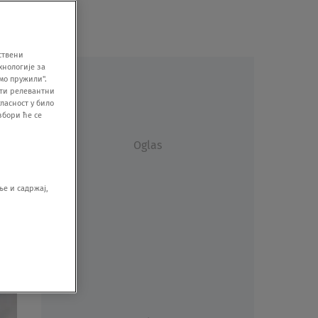
ствени
хнологије за
мо пружили".
ити релевантни
ласност у било
збори ће се
Oglas
е и садржај,