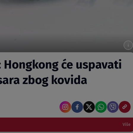
: Hongkong će uspavati
sara zbog kovida
Više