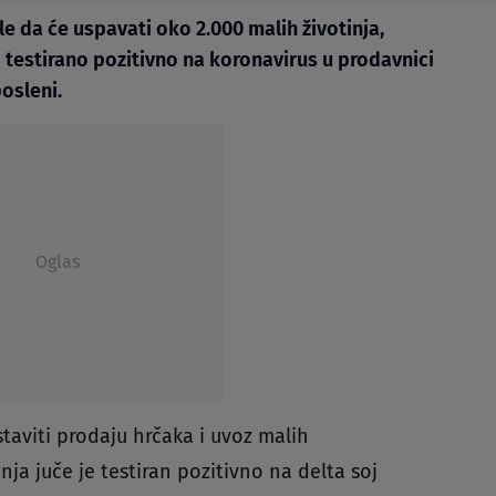
e da će uspavati oko 2.000 malih životinja,
o testirano pozitivno na koronavirus u prodavnici
posleni.
Oglas
taviti prodaju hrčaka i uvoz malih
nja juče je testiran pozitivno na delta soj