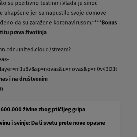
o su pozitivno testirani.Vlada je sinoć
se uhapšene jer su napustile svoje domove
vrđeno da su zaražene koronavirusom.****
Bonus
titu prava životinja
mn.cdn.united.cloud/stream?
vas-
layer=m3u8v&sp=novas&u=novas&p=n0v43!23t
 nas i na društvenim
am
 600.000 živine zbog ptičijeg gripa
vinu i svinje: Da li svetu prete nove opasne