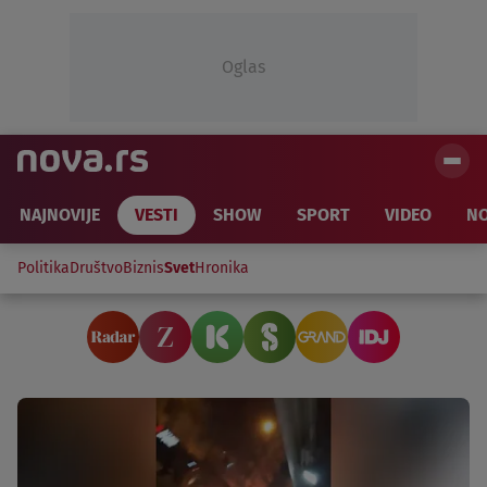
Oglas
NAJNOVIJE
VESTI
SHOW
SPORT
VIDEO
NO
Politika
Društvo
Biznis
Svet
Hronika