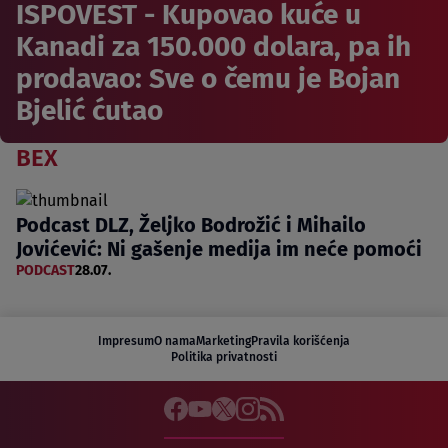
ISPOVEST - Kupovao kuće u
Kanadi za 150.000 dolara, pa ih
prodavao: Sve o čemu je Bojan
Bjelić ćutao
BEX
Podcast DLZ, Željko Bodrožić i Mihailo
Jovićević: Ni gašenje medija im neće pomoći
PODCAST
28.07.
Impresum
O nama
Marketing
Pravila korišćenja
Politika privatnosti