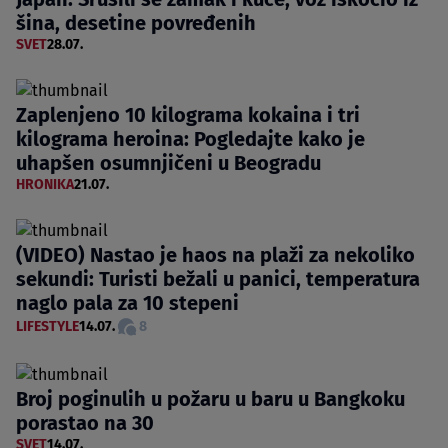
šina, desetine povređenih
SVET
28.07.
Zaplenjeno 10 kilograma kokaina i tri
kilograma heroina: Pogledajte kako je
uhapšen osumnjičeni u Beogradu
HRONIKA
21.07.
(VIDEO) Nastao je haos na plaži za nekoliko
sekundi: Turisti bežali u panici, temperatura
naglo pala za 10 stepeni
LIFESTYLE
14.07.
8
Broj poginulih u požaru u baru u Bangkoku
porastao na 30
SVET
14.07.