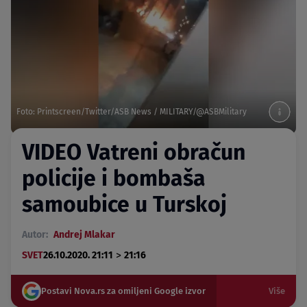
Foto: Printscreen/Twitter/ASB News / MILITARY/@ASBMilitary
VIDEO Vatreni obračun
policije i bombaša
samoubice u Turskoj
Autor:
Andrej Mlakar
>
SVET
26.10.2020. 21:11
21:16
Postavi Nova.rs za omiljeni Google izvor
Više