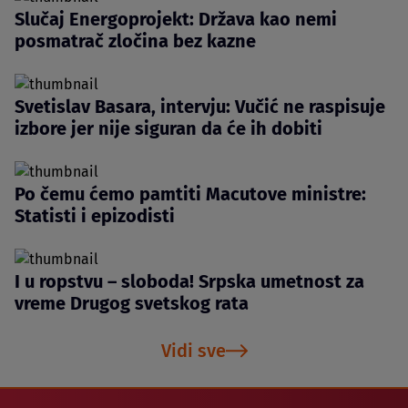
Slučaj Energoprojekt: Država kao nemi
posmatrač zločina bez kazne
Svetislav Basara, intervju: Vučić ne raspisuje
izbore jer nije siguran da će ih dobiti
Po čemu ćemo pamtiti Macutove ministre:
Statisti i epizodisti
I u ropstvu – sloboda! Srpska umetnost za
vreme Drugog svetskog rata
Vidi sve