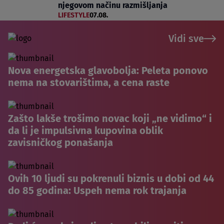
njegovom načinu razmišljanja
LIFESTYLE
07.08.
Vidi sve
Nova energetska glavobolja: Peleta ponovo
nema na stovarištima, a cena raste
Zašto lakše trošimo novac koji „ne vidimo“ i
da li je impulsivna kupovina oblik
zavisničkog ponašanja
Ovih 10 ljudi su pokrenuli biznis u dobi od 44
do 85 godina: Uspeh nema rok trajanja