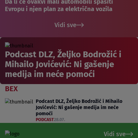
Da li će ovakvi mali automobili spasiti
Evropu i njen plan za električna vozila
Vidi sve
Podcast DLZ, Željko Bodrožić i
Mihailo Jovićević: Ni gašenje
medija im neće pomoći
BEX
Podcast DLZ, Željko Bodrožić i Mihailo
Jovićević: Ni gašenje medija im neće
pomoći
PODCAST
28.07.
Vidi sve