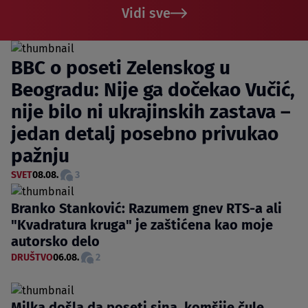
Vidi sve
BBC o poseti Zelenskog u
Beogradu: Nije ga dočekao Vučić,
nije bilo ni ukrajinskih zastava –
jedan detalj posebno privukao
pažnju
SVET
08.08.
3
Branko Stanković: Razumem gnev RTS-a ali
"Kvadratura kruga" je zaštićena kao moje
autorsko delo
DRUŠTVO
06.08.
2
Milka došla da poseti sina, komšije čule