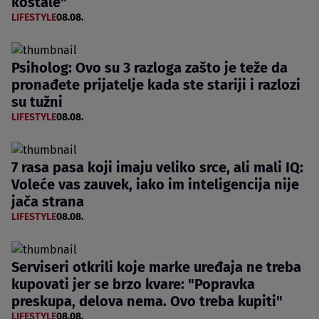
koštale"
LIFESTYLE
08.08.
Psiholog: Ovo su 3 razloga zašto je teže da
pronađete prijatelje kada ste stariji i razlozi
su tužni
LIFESTYLE
08.08.
7 rasa pasa koji imaju veliko srce, ali mali IQ:
Voleće vas zauvek, iako im inteligencija nije
jača strana
LIFESTYLE
08.08.
Serviseri otkrili koje marke uređaja ne treba
kupovati jer se brzo kvare: "Popravka
preskupa, delova nema. Ovo treba kupiti"
LIFESTYLE
08.08.