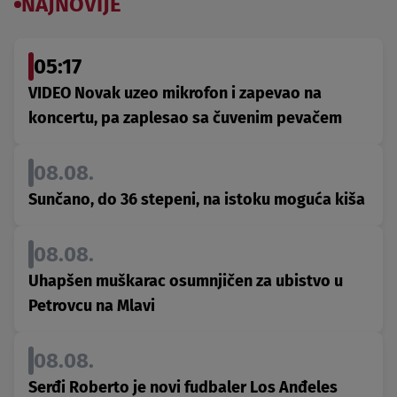
NAJNOVIJE
05:17
VIDEO Novak uzeo mikrofon i zapevao na
koncertu, pa zaplesao sa čuvenim pevačem
08.08.
Sunčano, do 36 stepeni, na istoku moguća kiša
08.08.
Uhapšen muškarac osumnjičen za ubistvo u
Petrovcu na Mlavi
08.08.
Serđi Roberto je novi fudbaler Los Anđeles