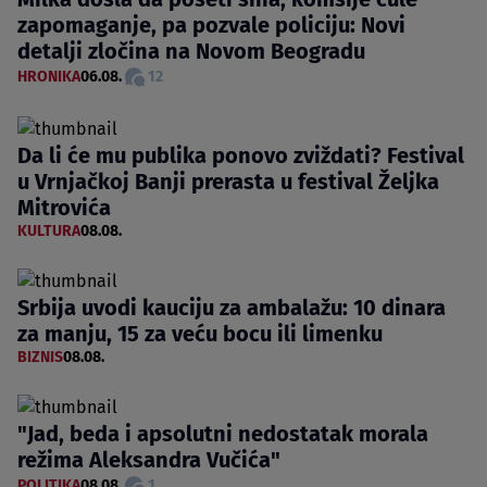
zapomaganje, pa pozvale policiju: Novi
detalji zločina na Novom Beogradu
HRONIKA
06.08.
12
Da li će mu publika ponovo zviždati? Festival
u Vrnjačkoj Banji prerasta u festival Željka
Mitrovića
KULTURA
08.08.
Srbija uvodi kauciju za ambalažu: 10 dinara
za manju, 15 za veću bocu ili limenku
BIZNIS
08.08.
"Jad, beda i apsolutni nedostatak morala
režima Aleksandra Vučića"
POLITIKA
08.08.
1