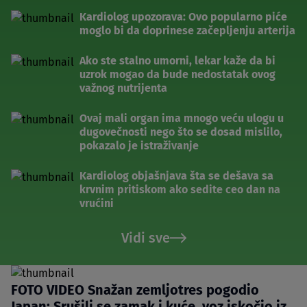
Kardiolog upozorava: Ovo popularno piće
moglo bi da doprinese začepljenju arterija
Ako ste stalno umorni, lekar kaže da bi
uzrok mogao da bude nedostatak ovog
važnog nutrijenta
Ovaj mali organ ima mnogo veću ulogu u
dugovečnosti nego što se dosad mislilo,
pokazalo je istraživanje
Kardiolog objašnjava šta se dešava sa
krvnim pritiskom ako sedite ceo dan na
vrućini
Vidi sve
FOTO VIDEO Snažan zemljotres pogodio
Japan: Srušili se zamak i kuće, voz iskočio iz