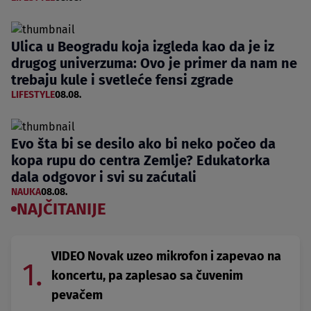
Ulica u Beogradu koja izgleda kao da je iz
drugog univerzuma: Ovo je primer da nam ne
trebaju kule i svetleće fensi zgrade
LIFESTYLE
08.08.
Evo šta bi se desilo ako bi neko počeo da
kopa rupu do centra Zemlje? Edukatorka
dala odgovor i svi su zaćutali
NAUKA
08.08.
NAJČITANIJE
VIDEO Novak uzeo mikrofon i zapevao na
1.
koncertu, pa zaplesao sa čuvenim
pevačem