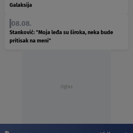
Galaksija
08.08.
Stanković: "Moja leđa su široka, neka bude
pritisak na meni"
Oglas