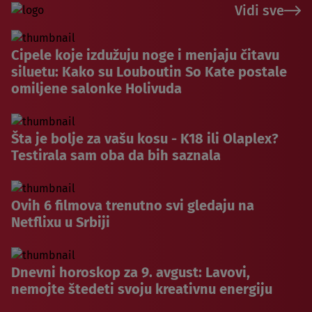
Vidi sve
Cipele koje izdužuju noge i menjaju čitavu
siluetu: Kako su Louboutin So Kate postale
omiljene salonke Holivuda
Šta je bolje za vašu kosu - K18 ili Olaplex?
Testirala sam oba da bih saznala
Ovih 6 filmova trenutno svi gledaju na
Netflixu u Srbiji
Dnevni horoskop za 9. avgust: Lavovi,
nemojte štedeti svoju kreativnu energiju