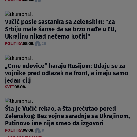
Vučić posle sastanka sa Zelenskim: "Za
Srbiju male šanse da se brzo nađe u EU,
Ukrajinu nikad nećemo kočiti"
POLITIKA
08.08.
28
„Crne udovice“ haraju Rusijom: Udaju se za
vojnike pred odlazak na front, a imaju samo
jedan cilj
SVET
08.08.
Šta je Vučić rekao, a šta prećutao pored
Zelenskog: Bez vojne saradnje sa Ukrajinom,
Putinovo ime nije smeo da izgovori
POLITIKA
08.08.
8