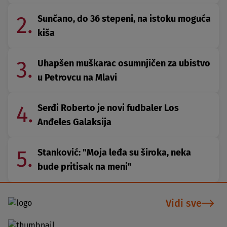
2.
Sunčano, do 36 stepeni, na istoku moguća
kiša
3.
Uhapšen muškarac osumnjičen za ubistvo
u Petrovcu na Mlavi
4.
Serđi Roberto je novi fudbaler Los
Anđeles Galaksija
5.
Stanković: "Moja leđa su široka, neka
bude pritisak na meni"
Vidi sve