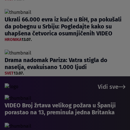
Ukrali 66.000 evra iz kuće u BiH, pa pokušali
da pobegnu u Srbiju: Pogledajte kako su
uhapšena četvorica osumnjičenih VIDEO
HRONIKA
13.07.
Drama nadomak Pariza: Vatra stigla do
naselja, evakuisano 1.000 ljudi
SVET
13.07.
Vidi sve
VIDEO Broj žrtava velikog požara u Španiji
porastao na 13, preminula jedna Britanka