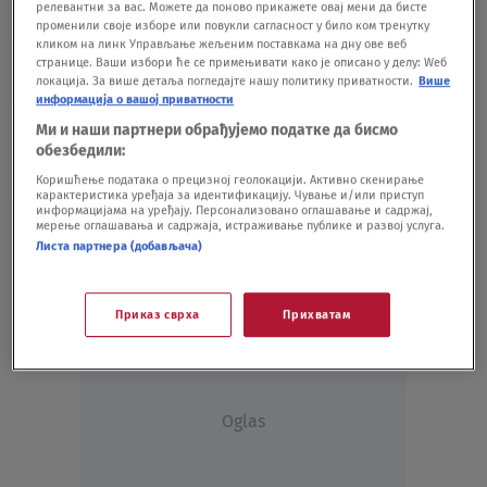
релевантни за вас. Можете да поново прикажете овај мени да бисте
променили своје изборе или повукли сагласност у било ком тренутку
кликом на линк Управљање жељеним поставкама на дну ове веб
странице. Ваши избори ће се примењивати како је описано у делу: Wеб
локација. За више детаља погледајте нашу политику приватности.
Више
информација о вашој приватности
Koje je tvoje mišljenje o ovoj temi?
Ми и наши партнери обрађујемо податке да бисмо
Učestvuj u diskusiji ili pročitaj komentare
обезбедили:
Budite prvi koji će ostaviti komentar
Коришћење података о прецизној геолокацији. Активно скенирање
карактеристика уређаја за идентификацију. Чување и/или приступ
информацијама на уређају. Персонализовано оглашавање и садржај,
мерење оглашавања и садржаја, истраживање публике и развој услуга.
Листа партнера (добављача)
Приказ сврха
Прихватам
Oglas