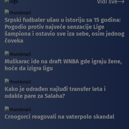
Vidi sve
Srpski fudbaler ušao u istoriju sa 15 godina:
Pogodio protiv najveće senzacije Lige
šampiona i ostavio sve iza sebe, osim jednog
čoveka
Muškarac ide na draft WNBA gde igraju žene,
hoće da izigra ligu
Kako je odrađen najluđi transfer leta i
odakle pare za Salaha?
Crnogorci reagovali na vaterpolo skandal