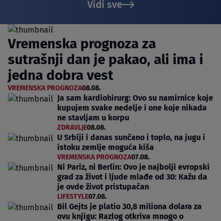
Vidi sve
Vremenska prognoza za
sutrašnji dan je pakao, ali ima i
jedna dobra vest
VREMENSKA PROGNOZA
08.08.
Ja sam kardiohirurg: Ovo su namirnice koje
kupujem svake nedelje i one koje nikada
ne stavljam u korpu
ZDRAVLJE
08.08.
U Srbiji i danas sunčano i toplo, na jugu i
istoku zemlje moguća kiša
VREMENSKA PROGNOZA
07.08.
Ni Pariz, ni Berlin: Ovo je najbolji evropski
grad za život i ljude mlađe od 30: Kažu da
je ovde život pristupačan
LIFESTYLE
07.08.
Bil Gejts je platio 30,8 miliona dolara za
ovu knjigu: Razlog otkriva mnogo o