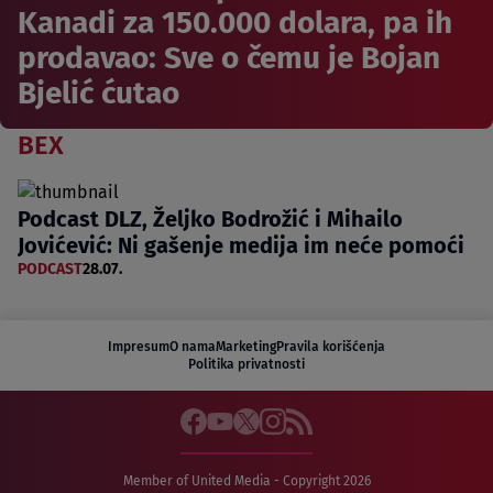
Kanadi za 150.000 dolara, pa ih
prodavao: Sve o čemu je Bojan
Bjelić ćutao
BEX
Podcast DLZ, Željko Bodrožić i Mihailo
Jovićević: Ni gašenje medija im neće pomoći
PODCAST
28.07.
Impresum
O nama
Marketing
Pravila korišćenja
Politika privatnosti
Member of United Media - Copyright 2026