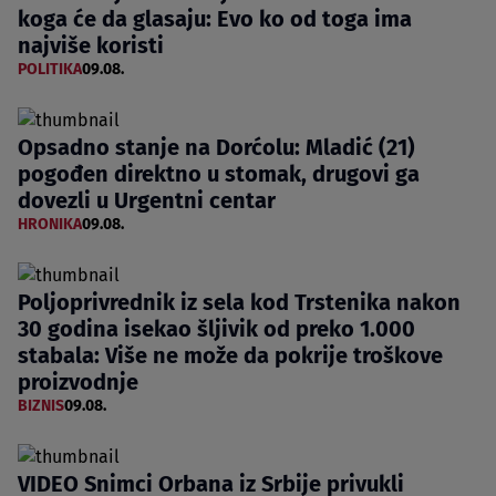
koga će da glasaju: Evo ko od toga ima
najviše koristi
POLITIKA
09.08.
Opsadno stanje na Dorćolu: Mladić (21)
pogođen direktno u stomak, drugovi ga
dovezli u Urgentni centar
HRONIKA
09.08.
Poljoprivrednik iz sela kod Trstenika nakon
30 godina isekao šljivik od preko 1.000
stabala: Više ne može da pokrije troškove
proizvodnje
BIZNIS
09.08.
VIDEO Snimci Orbana iz Srbije privukli