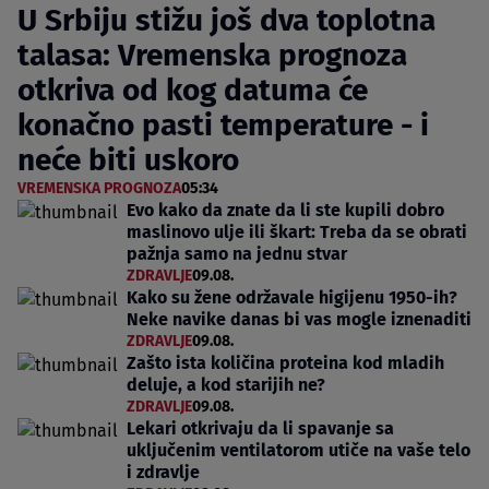
U Srbiju stižu još dva toplotna
talasa: Vremenska prognoza
otkriva od kog datuma će
konačno pasti temperature - i
neće biti uskoro
VREMENSKA PROGNOZA
05:34
Evo kako da znate da li ste kupili dobro
maslinovo ulje ili škart: Treba da se obrati
pažnja samo na jednu stvar
ZDRAVLJE
09.08.
Kako su žene održavale higijenu 1950-ih?
Neke navike danas bi vas mogle iznenaditi
ZDRAVLJE
09.08.
Zašto ista količina proteina kod mladih
deluje, a kod starijih ne?
ZDRAVLJE
09.08.
Lekari otkrivaju da li spavanje sa
uključenim ventilatorom utiče na vaše telo
i zdravlje