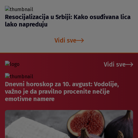
Resocijalizacija u Srbiji: Kako osuđivana lica
lako napreduju
Vidi sve
Vidi sve
Dnevni horoskop za 10. avgust: Vodolije,
važno je da pravilno procenite nečije
emotivne namere