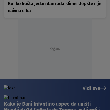
Koliko košta jedan dan rada klime: Uopšte nije
naivna cifra
Oglas
Vidi sve
Kako je Đani Infantino uspeo da uništi
Mundijal: Od fudbala do Trampa, milijardi i