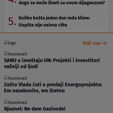
dugo se može živeti sa ovom dijagnozom?
5.
Koliko košta jedan dan rada klime:
Uopšte nije naivna cifra
Vidi sve
SANU o izveštaju UN: Projekti i investitori
važniji od ljudi
Zašto Vlada ćuti o prodaji Energoprojekta:
Em nezakonito, em štetno
Njuznet: Ne dam Gazivode!