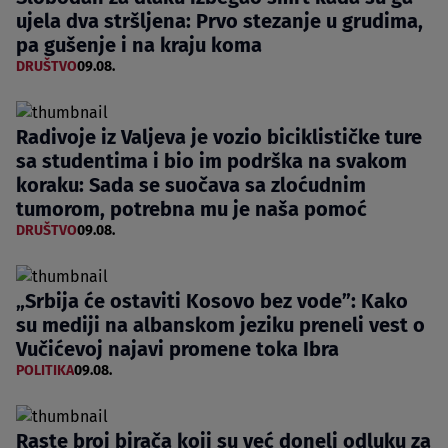
ujela dva stršljena: Prvo stezanje u grudima,
pa gušenje i na kraju koma
DRUŠTVO
09.08.
Radivoje iz Valjeva je vozio biciklističke ture
sa studentima i bio im podrška na svakom
koraku: Sada se suočava sa zloćudnim
tumorom, potrebna mu je naša pomoć
DRUŠTVO
09.08.
„Srbija će ostaviti Kosovo bez vode”: Kako
su mediji na albanskom jeziku preneli vest o
Vučićevoj najavi promene toka Ibra
POLITIKA
09.08.
Raste broj birača koji su već doneli odluku za