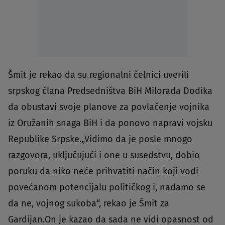
Šmit je rekao da su regionalni čelnici uverili
srpskog člana Predsedništva BiH Milorada Dodika
da obustavi svoje planove za povlačenje vojnika
iz Oružanih snaga BiH i da ponovo napravi vojsku
Republike Srpske.„Vidimo da je posle mnogo
razgovora, uključujući i one u susedstvu, dobio
poruku da niko neće prihvatiti način koji vodi
povećanom potencijalu političkog i, nadamo se
da ne, vojnog sukoba“, rekao je Šmit za
Gardijan.On je kazao da sada ne vidi opasnost od