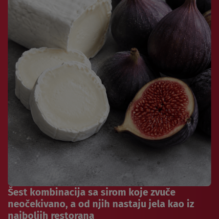
Šest kombinacija sa sirom koje zvuče
neočekivano, a od njih nastaju jela kao iz
najboljih restorana