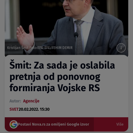
Kristijan Šmit Foto:EPA-EFE/FEHIM DEMIR
Šmit: Za sada je oslabila
pretnja od ponovnog
formiranja Vojske RS
Autor:
Agencije
SVET
20.02.2022. 15:30
Postavi Nova.rs za omiljeni Google izvor
Više