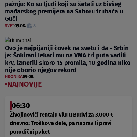
pažnju: Ko su ljudi koji su šetali uz bivšeg
mađarskog premijera na Saboru trubača u
Guči
SVET
09.08.
8
Ovo je najpijaniji čovek na svetu i da - Srbin
je: Šokirani lekari mu na VMA tri puta vadili
krv, izmerili skoro 15 promila, 10 godina niko
nije oborio njegov rekord
HRONIKA
09.08.
NAJNOVIJE
06:30
Živojinovići rentaju vilu u Budvi za 3.000 €
dnevno: Troškove dele, pa napravili pravi
porodični paket