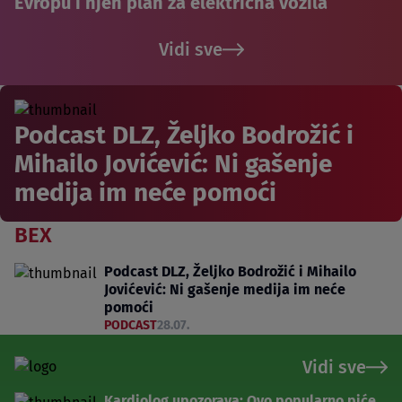
Evropu i njen plan za električna vozila
Vidi sve
Podcast DLZ, Željko Bodrožić i
Mihailo Jovićević: Ni gašenje
medija im neće pomoći
BEX
Podcast DLZ, Željko Bodrožić i Mihailo
Jovićević: Ni gašenje medija im neće
pomoći
PODCAST
28.07.
Vidi sve
Kardiolog upozorava: Ovo popularno piće