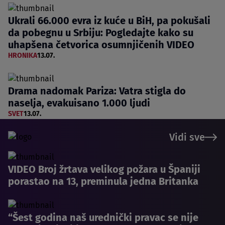
Ukrali 66.000 evra iz kuće u BiH, pa pokušali
da pobegnu u Srbiju: Pogledajte kako su
uhapšena četvorica osumnjičenih VIDEO
HRONIKA
13.07.
Drama nadomak Pariza: Vatra stigla do
naselja, evakuisano 1.000 ljudi
SVET
13.07.
Vidi sve
VIDEO Broj žrtava velikog požara u Španiji
porastao na 13, preminula jedna Britanka
“Šest godina naš urednički pravac se nije