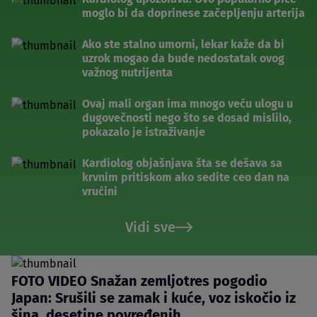
moglo bi da doprinese začepljenju arterija
Ako ste stalno umorni, lekar kaže da bi
uzrok mogao da bude nedostatak ovog
važnog nutrijenta
Ovaj mali organ ima mnogo veću ulogu u
dugovečnosti nego što se dosad mislilo,
pokazalo je istraživanje
Kardiolog objašnjava šta se dešava sa
krvnim pritiskom ako sedite ceo dan na
vrućini
Vidi sve
FOTO VIDEO Snažan zemljotres pogodio
Japan: Srušili se zamak i kuće, voz iskočio iz
šina, desetine povređenih