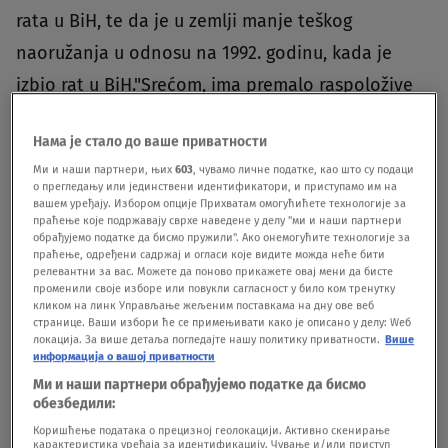
rata u BiH, te da je u zemlji manje teškog
naoružanja u odnosu na 1992. godinu, kada je
izbio rat u BiH."Srećom, ima premalo raspoložive
vojne imovine", kazao je Šmit.On je, međutim,
Нама је стало до ваше приватности
upozorio da Dodikova retorika i njegova obećanja
Ми и наши партнери, њих
603
, чувамо личне податке, као што су подаци
da će prekinuti pravni i poreski sistem na
о прегледању или јединствени идентификатори, и приступамо им на
вашем уређају. Избором опције Прихватам омогућићете технологије за
državnom nivou vode BiH ka teškoj krizi."Ova
праћење које подржавају сврхе наведене у делу "ми и наши партнери
обрађујемо податке да бисмо пружили". Ако онемогућите технологије за
samoispunjavajuća taktika došla je do tačke u
праћење, одређени садржај и огласи које видите можда неће бити
релевантни за вас. Можете да поново прикажете овај мени да бисте
kojoj se on ne može vratiti, a da ne izgubi obraz.
променили своје изборе или повукли сагласност у било ком тренутку
Moj utisak je da smo vrlo, vrlo blizu ove tačke i za
кликом на линк Управљање жељеним поставкама на дну ове веб
странице. Ваши избори ће се примењивати како је описано у делу: Wеб
to je potreban vrlo jasan odgovor međunarodne
локација. За више детаља погледајте нашу политику приватности.
Више
информација о вашој приватности
zajednice", naglasio je Visoki predstavnik u
Ми и наши партнери обрађујемо податке да бисмо
BiH.Dodao je da je "izazov takvog raspada BiH to
обезбедили:
Коришћење података о прецизној геолокацији. Активно скенирање
što se to ne može ograničiti samo na BiH".
BONUS
карактеристика уређаја за идентификацију. Чување и/или приступ