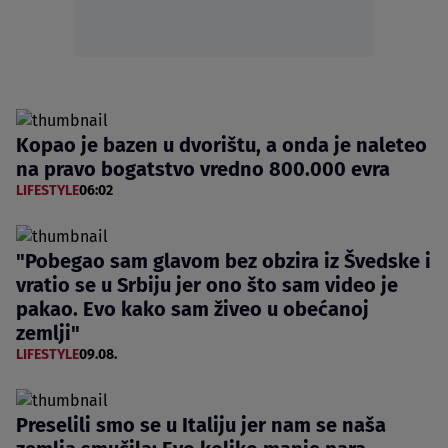
Kopao je bazen u dvorištu, a onda je naleteo
na pravo bogatstvo vredno 800.000 evra
LIFESTYLE
06:02
"Pobegao sam glavom bez obzira iz Švedske i
vratio se u Srbiju jer ono što sam video je
pakao. Evo kako sam živeo u obećanoj
zemlji"
LIFESTYLE
09.08.
Preselili smo se u Italiju jer nam se naša