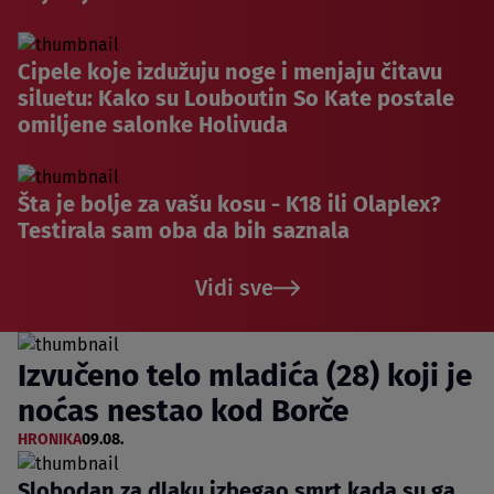
Cipele koje izdužuju noge i menjaju čitavu
siluetu: Kako su Louboutin So Kate postale
omiljene salonke Holivuda
Šta je bolje za vašu kosu - K18 ili Olaplex?
Testirala sam oba da bih saznala
Vidi sve
Izvučeno telo mladića (28) koji je
noćas nestao kod Borče
HRONIKA
09.08.
Slobodan za dlaku izbegao smrt kada su ga