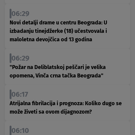
06:29
Novi detalji drame u centru Beograda: U
izbadanju tinejdžerke (18) učestvovala i
maloletna devojčica od 13 godina
06:29
"Požar na Deliblatskoj peščari je velika
opomena, Vinča crna tačka Beograda"
06:17
Atrijalna fibrilacija i prognoza: Koliko dugo se
može živeti sa ovom dijagnozom?
06:10