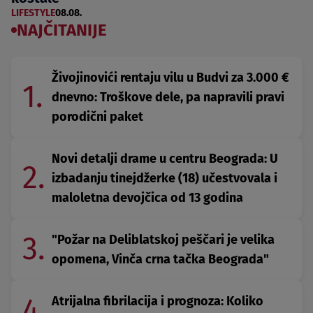
LIFESTYLE
08.08.
NAJČITANIJE
Živojinovići rentaju vilu u Budvi za 3.000 €
1.
dnevno: Troškove dele, pa napravili pravi
porodični paket
Novi detalji drame u centru Beograda: U
2.
izbadanju tinejdžerke (18) učestvovala i
maloletna devojčica od 13 godina
3.
"Požar na Deliblatskoj peščari je velika
opomena, Vinča crna tačka Beograda"
4.
Atrijalna fibrilacija i prognoza: Koliko