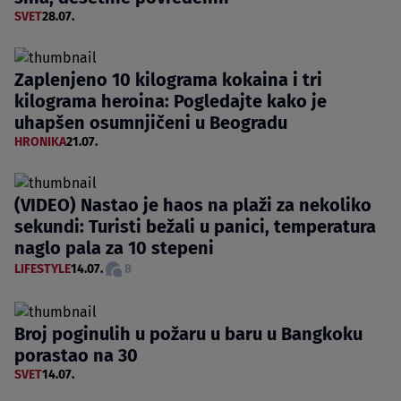
SVET
28.07.
Zaplenjeno 10 kilograma kokaina i tri
kilograma heroina: Pogledajte kako je
uhapšen osumnjičeni u Beogradu
HRONIKA
21.07.
(VIDEO) Nastao je haos na plaži za nekoliko
sekundi: Turisti bežali u panici, temperatura
naglo pala za 10 stepeni
LIFESTYLE
14.07.
8
Broj poginulih u požaru u baru u Bangkoku
porastao na 30
SVET
14.07.