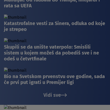
rata sa UEFA
Katastrofalne vesti za Sinera, odluka od koje
je strepeo
Skupili se da unište vaterpolo: Smislili
sistem u kojem možeš da pobediš sve i ne
odeš u četvrtfinale
Bio na Svetskom prvenstvu ove godine, sada
će prvi put igrati u Premijer ligi
Vidi sve