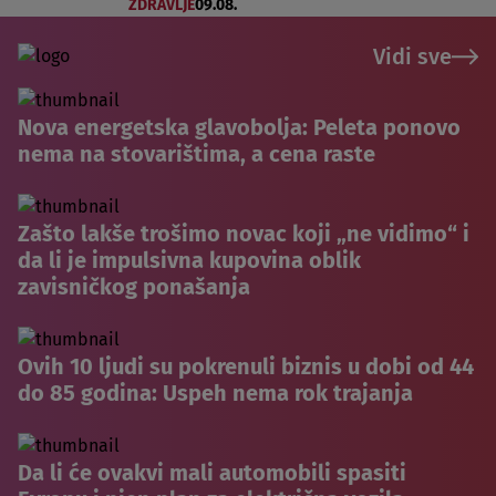
ZDRAVLJE
09.08.
Vidi sve
Nova energetska glavobolja: Peleta ponovo
nema na stovarištima, a cena raste
Zašto lakše trošimo novac koji „ne vidimo“ i
da li je impulsivna kupovina oblik
zavisničkog ponašanja
Ovih 10 ljudi su pokrenuli biznis u dobi od 44
do 85 godina: Uspeh nema rok trajanja
Da li će ovakvi mali automobili spasiti