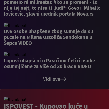
pomerio ni milimetar. Ako se promeni - to
nije taj sajt, to nisu ti ljudi”: Govori Mihailo
Jovićević, glavni urednik portala Nova.rs
Dve osobe uhapšene zbog sumnje da su
pucale na Milana Ostojića Sandokana u
Šapcu VIDEO
Lopovi uhapšeni u Paraćinu: Četiri osobe
osumnjičene za više od 30 krađa VIDEO
Vidi sve
ISPOVEST - Kupovao kuće u