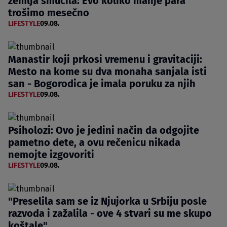
zemlja smučila: Evo koliko manje para
trošimo mesečno
LIFESTYLE
09.08.
Manastir koji prkosi vremenu i gravitaciji:
Mesto na kome su dva monaha sanjala isti
san - Bogorodica je imala poruku za njih
LIFESTYLE
09.08.
Psiholozi: Ovo je jedini način da odgojite
pametno dete, a ovu rečenicu nikada
nemojte izgovoriti
LIFESTYLE
09.08.
"Preselila sam se iz Njujorka u Srbiju posle
razvoda i zažalila - ove 4 stvari su me skupo
koštale"