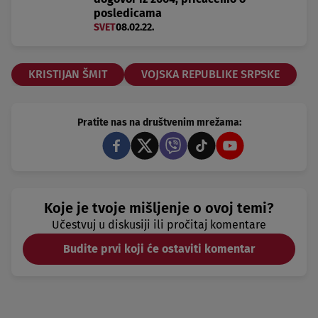
posledicama
SVET
08.02.22.
KRISTIJAN ŠMIT
VOJSKA REPUBLIKE SRPSKE
Pratite nas na društvenim mrežama:
Koje je tvoje mišljenje o ovoj temi?
Učestvuj u diskusiji ili pročitaj komentare
Budite prvi koji će ostaviti komentar