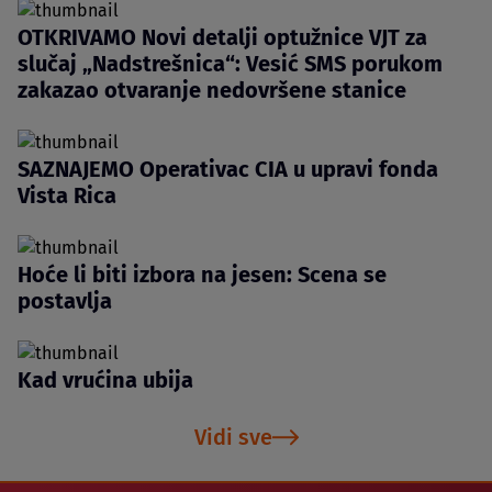
OTKRIVAMO Novi detalji optužnice VJT za
slučaj „Nadstrešnica“: Vesić SMS porukom
zakazao otvaranje nedovršene stanice
SAZNAJEMO Operativac CIA u upravi fonda
Vista Rica
Hoće li biti izbora na jesen: Scena se
postavlja
Kad vrućina ubija
Vidi sve