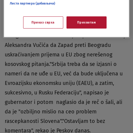
Листа партнера (добављача)
pridruži Rusiji u budućnosti. Peskov nije želeo da
daje komentare na tu temu, prenosi TASS.Šef ovog
Приказ сврха
Прихватам
ruskog regiona u četvrtak se na svom Telegram
nalogu osvrnuo na vest o izjavi predsednika Srbije
Aleksandra Vučića da Zapad preti Beogradu
uskraćivanjem prijema u EU zbog nerešenog
kosovskog pitanja."Srbija treba da se izjasni o
nameri da ne uđe u EU, već da bude uključena u
Evroazijsku ekonomsku uniju (EAEU), a zatim,
sukcesivno, u Rusku Federaciju", napisao je
gubernator i potom naglasio da je reč o šali, ali
da je "ozbiljno mislio na ceo problem
rascepkanosti Slovena"."Ostavljam to bez
komentara", rekao je Peskov danas.