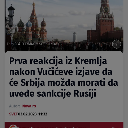
Foto:EPA-EFE/MAXIM SHIPENKOV
Prva reakcija iz Kremlja
nakon Vučićeve izjave da
će Srbija možda morati da
uvede sankcije Rusiji
Autor:
Nova.rs
SVET
03.02.2023. 11:32