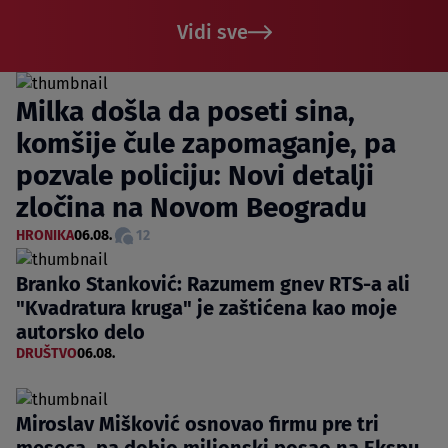
Vidi sve
Milka došla da poseti sina,
komšije čule zapomaganje, pa
pozvale policiju: Novi detalji
zločina na Novom Beogradu
HRONIKA
06.08.
12
Branko Stanković: Razumem gnev RTS-a ali
"Kvadratura kruga" je zaštićena kao moje
autorsko delo
DRUŠTVO
06.08.
Miroslav Mišković osnovao firmu pre tri
meseca, pa dobio milionski posao na Ekspu