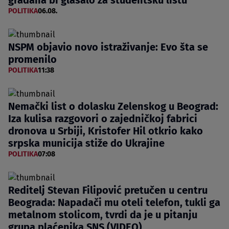
POLITIKA
06.08.
NSPM objavio novo istraživanje: Evo šta se
promenilo
POLITIKA
11:38
Nemački list o dolasku Zelenskog u Beograd:
Iza kulisa razgovori o zajedničkoj fabrici
dronova u Srbiji, Kristofer Hil otkrio kako
srpska municija stiže do Ukrajine
POLITIKA
07:08
Reditelj Stevan Filipović pretučen u centru
Beograda: Napadači mu oteli telefon, tukli ga
metalnom stolicom, tvrdi da je u pitanju
grupa plaćenika SNS (VIDEO)