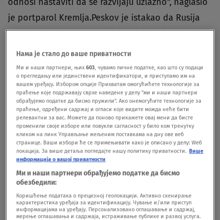
odnosi nastaviti da se razvijaju uzlazno", naglasio
je portparol Kremlja.Peskov je istakao da Rusija
ceni svoje odnose sa Srbijom."Oni imaju duboke
istorijske korene, imaju veoma, veoma sadržajnu
Нама је стало до ваше приватности
sadašnjost i sigurni smo da imaju veoma velike
Ми и наши партнери, њих
603
, чувамо личне податке, као што су подаци
о прегледању или јединствени идентификатори, и приступамо им на
izglede za budućnost", dodao je on.Vučić je ranije
вашем уређају. Избором опције Прихватам омогућићете технологије за
праћење које подржавају сврхе наведене у делу "ми и наши партнери
rekao da će Beograd u jednom trenutku možda
обрађујемо податке да бисмо пружили". Ако онемогућите технологије за
праћење, одређени садржај и огласи које видите можда неће бити
morati da
uvede sankcije zbog situacije u Ukrajini.
релевантни за вас. Можете да поново прикажете овај мени да бисте
променили своје изборе или повукли сагласност у било ком тренутку
кликом на линк Управљање жељеним поставкама на дну ове веб
Peskov ni reč o "šali" da se
странице. Ваши избори ће се примењивати како је описано у делу: Wеб
локација. За више детаља погледајте нашу политику приватности.
Више
Srbija priključi Rusiji
информација о вашој приватности
Ми и наши партнери обрађујемо податке да бисмо
обезбедили:
Novinari su pitali Peskova da prokomentariše šalu
Коришћење података о прецизној геолокацији. Активно скенирање
gubernatora Kurganske oblasti Vadima Šumkova
карактеристика уређаја за идентификацију. Чување и/или приступ
информацијама на уређају. Персонализовано оглашавање и садржај,
da Srbija treba da odbije ulazak u EU i da se
мерење оглашавања и садржаја, истраживање публике и развој услуга.