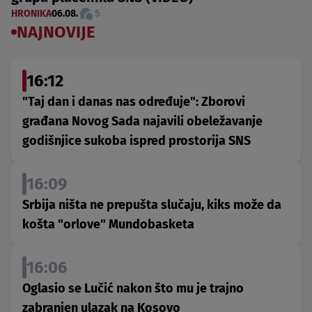
HRONIKA
06.08.
5
NAJNOVIJE
16:12
"Taj dan i danas nas određuje": Zborovi
građana Novog Sada najavili obeležavanje
godišnjice sukoba ispred prostorija SNS
16:09
Srbija ništa ne prepušta slučaju, kiks može da
košta "orlove" Mundobasketa
16:06
Oglasio se Lučić nakon što mu je trajno
zabranjen ulazak na Kosovo