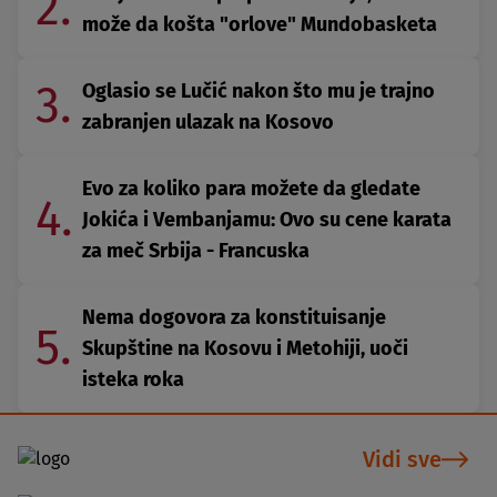
2.
može da košta "orlove" Mundobasketa
3.
Oglasio se Lučić nakon što mu je trajno
zabranjen ulazak na Kosovo
Evo za koliko para možete da gledate
4.
Jokića i Vembanjamu: Ovo su cene karata
za meč Srbija - Francuska
Nema dogovora za konstituisanje
5.
Skupštine na Kosovu i Metohiji, uoči
isteka roka
Vidi sve