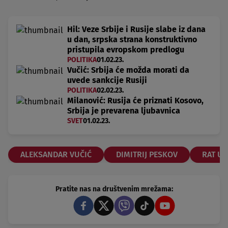
Hil: Veze Srbije i Rusije slabe iz dana
u dan, srpska strana konstruktivno
pristupila evropskom predlogu
POLITIKA
01.02.23.
Vučić: Srbija će možda morati da
uvede sankcije Rusiji
POLITIKA
02.02.23.
Milanović: Rusija će priznati Kosovo,
Srbija je prevarena ljubavnica
SVET
01.02.23.
ALEKSANDAR VUČIĆ
DIMITRIJ PESKOV
RAT U 
Pratite nas na društvenim mrežama: