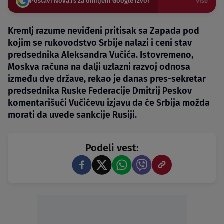
Postavi Nova.rs za omiljeni Google izvor
Više
Kremlj razume neviđeni pritisak sa Zapada pod
kojim se rukovodstvo Srbije nalazi i ceni stav
predsednika Aleksandra Vučića. Istovremeno,
Moskva računa na dalji uzlazni razvoj odnosa
između dve države, rekao je danas pres-sekretar
predsednika Ruske Federacije Dmitrij Peskov
komentarišući Vučićevu izjavu da će Srbija možda
morati da uvede sankcije Rusiji.
Podeli vest: