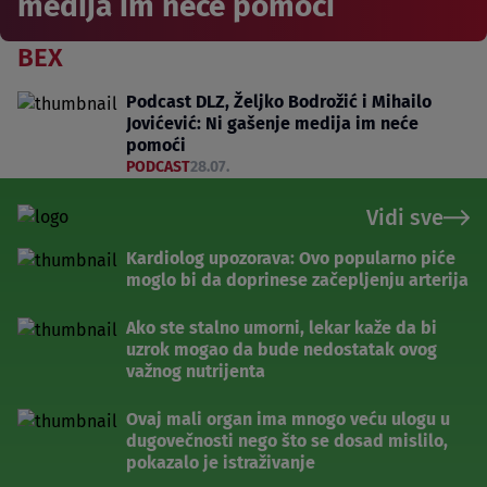
medija im neće pomoći
BEX
Podcast DLZ, Željko Bodrožić i Mihailo
Jovićević: Ni gašenje medija im neće
pomoći
PODCAST
28.07.
Vidi sve
Kardiolog upozorava: Ovo popularno piće
moglo bi da doprinese začepljenju arterija
Ako ste stalno umorni, lekar kaže da bi
uzrok mogao da bude nedostatak ovog
važnog nutrijenta
Ovaj mali organ ima mnogo veću ulogu u
dugovečnosti nego što se dosad mislilo,
pokazalo je istraživanje