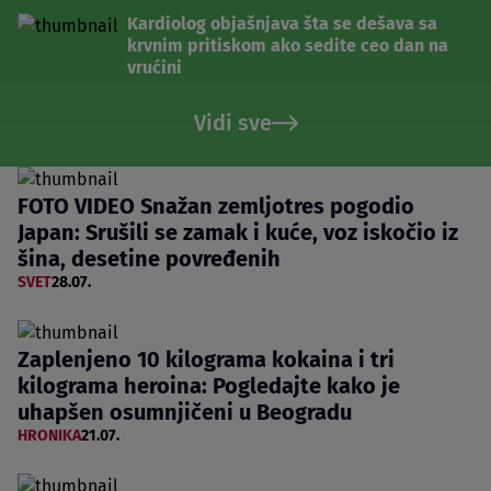
Kardiolog objašnjava šta se dešava sa
krvnim pritiskom ako sedite ceo dan na
vrućini
Vidi sve
FOTO VIDEO Snažan zemljotres pogodio
Japan: Srušili se zamak i kuće, voz iskočio iz
šina, desetine povređenih
SVET
28.07.
Zaplenjeno 10 kilograma kokaina i tri
kilograma heroina: Pogledajte kako je
uhapšen osumnjičeni u Beogradu
HRONIKA
21.07.