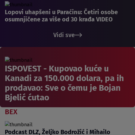
Lopovi uhapšeni u Paraćinu: Četiri osobe
osumnjičene za više od 30 krađa VIDEO
Vidi sve
ISPOVEST - Kupovao kuće u
Kanadi za 150.000 dolara, pa ih
prodavao: Sve o čemu je Bojan
Bjelić ćutao
BEX
Podcast DLZ, Željko Bodrožić i Mihailo