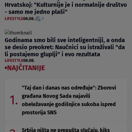
Hrvatskoj: "Kulturnije je i normalnije društvo
- samo me jedno plaši"
LIFESTYLE
06.08.
9
Godinama smo bili sve inteligentniji, a onda
se desio preokret: Naučnici su istraživali "da
li postajemo gluplji" i evo rezultata
LIFESTYLE
06.08.
NAJČITANIJE
"Taj dan i danas nas određuje": Zborovi
1.
građana Novog Sada najavili
obeležavanje godišnjice sukoba ispred
prostorija SNS
Srbija ništa ne prepušta slučaju, kiks