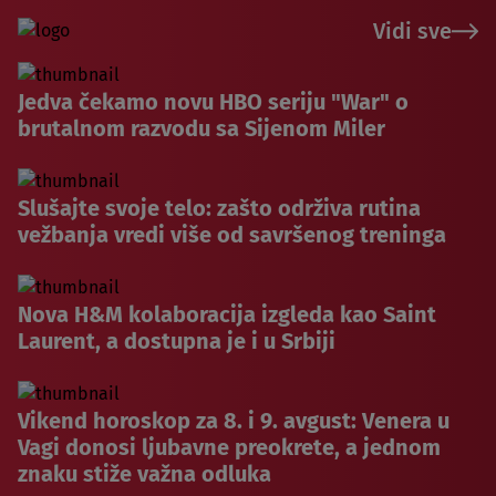
Vidi sve
Jedva čekamo novu HBO seriju "War" o
brutalnom razvodu sa Sijenom Miler
Slušajte svoje telo: zašto održiva rutina
vežbanja vredi više od savršenog treninga
Nova H&M kolaboracija izgleda kao Saint
Laurent, a dostupna je i u Srbiji
Vikend horoskop za 8. i 9. avgust: Venera u
Vagi donosi ljubavne preokrete, a jednom
znaku stiže važna odluka