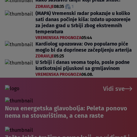
ZDRAVLJE
08:35
1
(MAPA) Vremenski radar pokazuje u koliko
sati danas počinje kiša: Izdato upozorenje
za jedan grad u Srbiji zbog ekstremnih
temperatura
VREMENSKA PROGNOZA
05:44
Kardiolog upozorava: Ovo popularno piće
moglo bi da doprinese začepljenju arterija
ZDRAVLJE
05:25
U Srbiji i danas veoma toplo, posle podne
kratkotrajni pljuskovi sa grmljavinom
VREMENSKA PROGNOZA
06.08.
Vidi sve
Nova energetska glavobolja: Peleta ponovo
nema na stovarištima, a cena raste