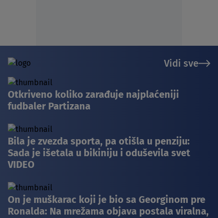
Vidi sve
Otkriveno koliko zarađuje najplaćeniji
fudbaler Partizana
Bila je zvezda sporta, pa otišla u penziju:
Sada je išetala u bikiniju i oduševila svet
VIDEO
On je muškarac koji je bio sa Georginom pre
Ronalda: Na mrežama objava postala viralna,