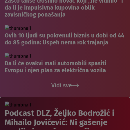
Zašto lakše trošimo novac koji „ne vidimo“ i
da li je impulsivna kupovina oblik
zavisničkog ponašanja
Ovih 10 ljudi su pokrenuli biznis u dobi od 44
do 85 godina: Uspeh nema rok trajanja
Da li će ovakvi mali automobili spasiti
Evropu i njen plan za električna vozila
Vidi sve
Podcast DLZ, Željko Bodrožić i
Mihailo Jovićević: Ni gašenje