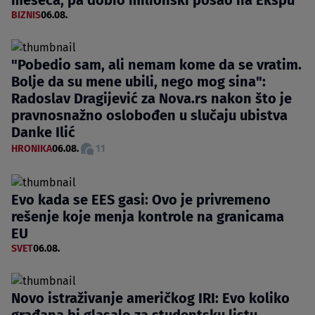
BIZNIS
06.08.
"Pobedio sam, ali nemam kome da se vratim.
Bolje da su mene ubili, nego mog sina":
Radoslav Dragijević za Nova.rs nakon što je
pravnosnažno oslobođen u slučaju ubistva
Danke Ilić
HRONIKA
06.08.
11
Evo kada se EES gasi: Ovo je privremeno
rešenje koje menja kontrole na granicama
EU
SVET
06.08.
Novo istraživanje američkog IRI: Evo koliko
građana bi glasalo za studentsku listu