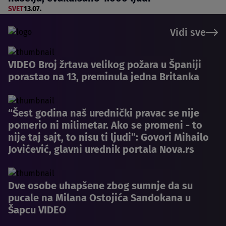
SVET
13.07.
Vidi sve
VIDEO Broj žrtava velikog požara u Španiji
porastao na 13, preminula jedna Britanka
“Šest godina naš urednički pravac se nije
pomerio ni milimetar. Ako se promeni - to
nije taj sajt, to nisu ti ljudi”: Govori Mihailo
Jovićević, glavni urednik portala Nova.rs
Dve osobe uhapšene zbog sumnje da su
pucale na Milana Ostojića Sandokana u
Šapcu VIDEO