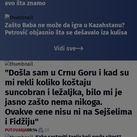
evo šta znamo
Zašto Baba ne može da igra u Kazahstanu?
Petrović objasnio šta se dešavalo iza kulisa
Vidi sve
"Došla sam u Crnu Goru i kad su
mi rekli koliko koštaju
suncobran i ležaljka, bilo mi je
jasno zašto nema nikoga.
Ovakve cene nisu ni na Sejšelima
i Fidžiju"
PUTOVANJA
09:14
22
Kako sastaviti tanjir koji pruža sitost?