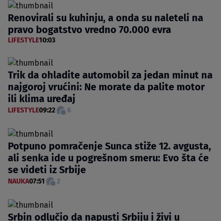
Renovirali su kuhinju, a onda su naleteli na
pravo bogatstvo vredno 70.000 evra
LIFESTYLE
10:03
Trik da ohladite automobil za jedan minut na
najgoroj vrućini: Ne morate da palite motor
ili klima uređaj
LIFESTYLE
09:22
6
Potpuno pomračenje Sunca stiže 12. avgusta,
ali senka ide u pogrešnom smeru: Evo šta će
se videti iz Srbije
NAUKA
07:51
2
Srbin odlučio da napusti Srbiju i živi u