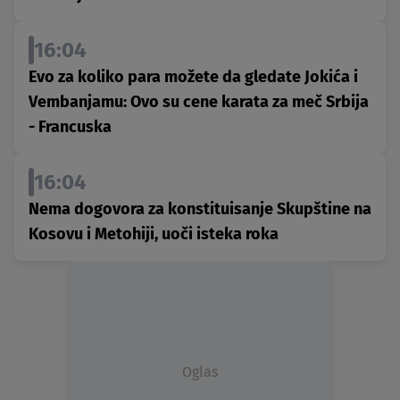
16:04
Evo za koliko para možete da gledate Jokića i
Vembanjamu: Ovo su cene karata za meč Srbija
- Francuska
16:04
Nema dogovora za konstituisanje Skupštine na
Kosovu i Metohiji, uoči isteka roka
Oglas