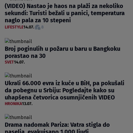
(VIDEO) Nastao je haos na plaži za nekoliko
sekundi: Turisti bežali u panici, temperatura
naglo pala za 10 stepeni
LIFESTYLE
14.07.
8
Broj poginulih u požaru u baru u Bangkoku
porastao na 30
SVET
14.07.
Ukrali 66.000 evra iz kuće u BiH, pa pokušali
da pobegnu u Srbiju: Pogledajte kako su
uhapšena četvorica osumnjičenih VIDEO
HRONIKA
13.07.
Drama nadomak Pariza: Vatra stigla do
naselja, evakuisano 1.000 ljudi