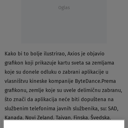
Oglas
Kako bi to bolje ilustrirao, Axios je objavio
grafikon koji prikazuje kartu sveta sa zemljama
koje su donele odluku o zabrani aplikacije u
vlasništvu kineske kompanije ByteDance.Prema
grafikonu, zemlje koje su uvele delimičnu zabranu,
što znači da aplikacija neće biti dopuštena na
službenim telefonima javnih službenika, su: SAD,
Kanada, Novi Zeland, Tajvan, Finska, Švedska,
Francuska, Austrija, Španija, Portugal, Holandija,