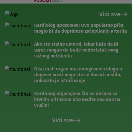
PODCAST
28.07.
Vidi sve
Kardiolog upozorava: Ovo popularno piće
moglo bi da doprinese začepljenju arterija
Ako ste stalno umorni, lekar kaže da bi
uzrok mogao da bude nedostatak ovog
važnog nutrijenta
Ovaj mali organ ima mnogo veću ulogu u
dugovečnosti nego što se dosad mislilo,
pokazalo je istraživanje
Kardiolog objašnjava šta se dešava sa
krvnim pritiskom ako sedite ceo dan na
vrućini
Vidi sve