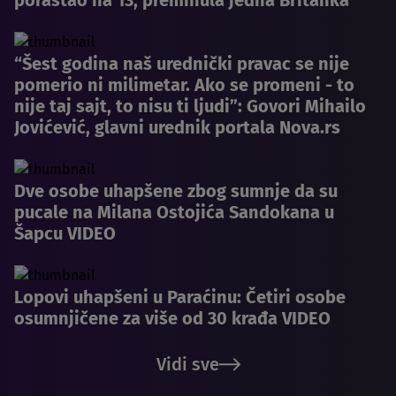
porastao na 13, preminula jedna Britanka
“Šest godina naš urednički pravac se nije
pomerio ni milimetar. Ako se promeni - to
nije taj sajt, to nisu ti ljudi”: Govori Mihailo
Jovićević, glavni urednik portala Nova.rs
Dve osobe uhapšene zbog sumnje da su
pucale na Milana Ostojića Sandokana u
Šapcu VIDEO
Lopovi uhapšeni u Paraćinu: Četiri osobe
osumnjičene za više od 30 krađa VIDEO
Vidi sve