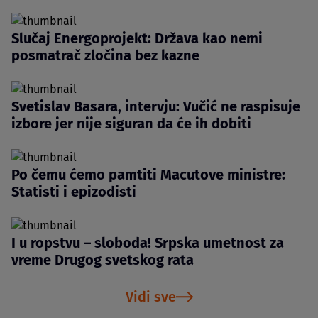
Slučaj Energoprojekt: Država kao nemi
posmatrač zločina bez kazne
Svetislav Basara, intervju: Vučić ne raspisuje
izbore jer nije siguran da će ih dobiti
Po čemu ćemo pamtiti Macutove ministre:
Statisti i epizodisti
I u ropstvu – sloboda! Srpska umetnost za
vreme Drugog svetskog rata
Vidi sve