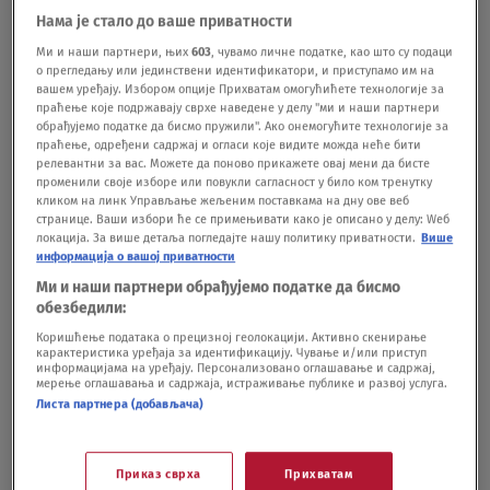
Нама је стало до ваше приватности
Belgija, Litvanija, Letonija, Estonija, Nemačka,
Ми и наши партнери, њих
603
, чувамо личне податке, као што су подаци
Velika Britanija, Češka, Poljska, Rumunija,
о прегледању или јединствени идентификатори, и приступамо им на
вашем уређају. Избором опције Прихватам омогућићете технологије за
Bugarska, Slovenija, Italija, Slovačka, Hrvatska,
праћење које подржавају сврхе наведене у делу "ми и наши партнери
обрађујемо податке да бисмо пружили". Ако онемогућите технологије за
Mađarska, Danska i Grčka, prenosi
Klix.ba.
U ovom
праћење, одређени садржај и огласи које видите можда неће бити
релевантни за вас. Можете да поново прикажете овај мени да бисте
slučaju, ove gore navedene zemlje će zabraniti
променили своје изборе или повукли сагласност у било ком тренутку
кликом на линк Управљање жељеним поставкама на дну ове веб
TikTok na vladinim uređajima, ali isto ne vredi za
странице. Ваши избори ће се примењивати како је описано у делу: Wеб
privatne telefone.Zemlje koje su uvele potpunu
локација. За више детаља погледајте нашу политику приватности.
Више
информација о вашој приватности
zabranu TikToka su Indija, Avganistan i Indonezija.
Ми и наши партнери обрађујемо податке да бисмо
U međuvremenu su Pakistan i Bangladeš uveli
обезбедили:
Коришћење података о прецизној геолокацији. Активно скенирање
privremenu zabranu.Privatne kompanije i mreže
карактеристика уређаја за идентификацију. Чување и/или приступ
информацијама на уређају. Персонализовано оглашавање и садржај,
takođe počinju donositi odluke. Neki američki
мерење оглашавања и садржаја, истраживање публике и развој услуга.
Листа партнера (добављача)
fakulteti takođe zabranjuju TikTok na svojim
lokalnim internetskim mrežama. BBC, britanski
Приказ сврха
Прихватам
medij je takođe savetovao osoblju da izbriše