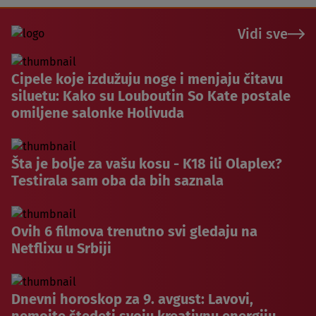
Vidi sve
Cipele koje izdužuju noge i menjaju čitavu
siluetu: Kako su Louboutin So Kate postale
omiljene salonke Holivuda
Šta je bolje za vašu kosu - K18 ili Olaplex?
Testirala sam oba da bih saznala
Ovih 6 filmova trenutno svi gledaju na
Netflixu u Srbiji
Dnevni horoskop za 9. avgust: Lavovi,