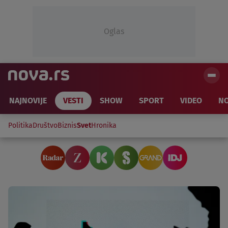
Oglas
NAJNOVIJE
VESTI
SHOW
SPORT
VIDEO
NO
Politika
Društvo
Biznis
Svet
Hronika