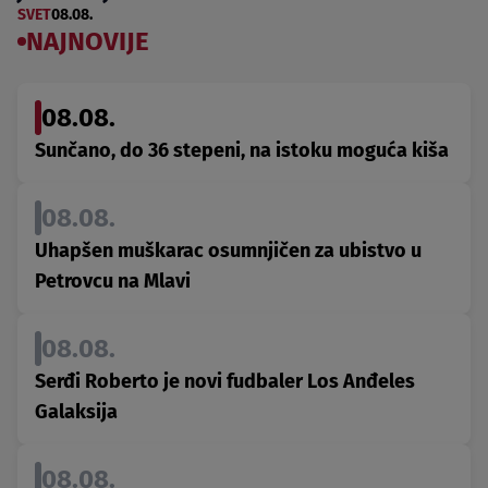
SVET
08.08.
NAJNOVIJE
08.08.
Sunčano, do 36 stepeni, na istoku moguća kiša
08.08.
Uhapšen muškarac osumnjičen za ubistvo u
Petrovcu na Mlavi
08.08.
Serđi Roberto je novi fudbaler Los Anđeles
Galaksija
08.08.