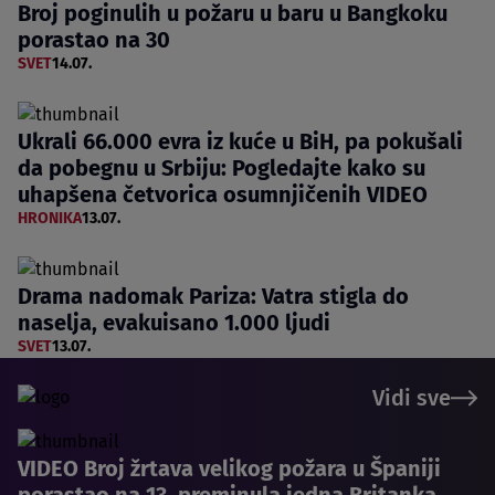
Broj poginulih u požaru u baru u Bangkoku
porastao na 30
SVET
14.07.
Ukrali 66.000 evra iz kuće u BiH, pa pokušali
da pobegnu u Srbiju: Pogledajte kako su
uhapšena četvorica osumnjičenih VIDEO
HRONIKA
13.07.
Drama nadomak Pariza: Vatra stigla do
naselja, evakuisano 1.000 ljudi
SVET
13.07.
Vidi sve
VIDEO Broj žrtava velikog požara u Španiji