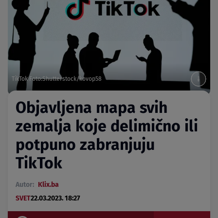
TikTok Foto:Shutterstock/kovop58
Objavljena mapa svih
zemalja koje delimično ili
potpuno zabranjuju
TikTok
Autor:
Klix.ba
SVET
22.03.2023. 18:27