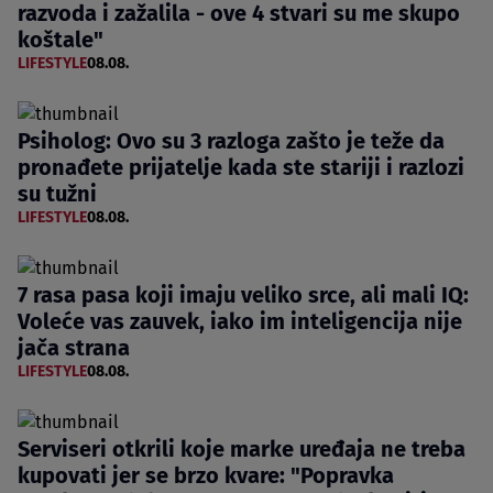
razvoda i zažalila - ove 4 stvari su me skupo
koštale"
LIFESTYLE
08.08.
Psiholog: Ovo su 3 razloga zašto je teže da
pronađete prijatelje kada ste stariji i razlozi
su tužni
LIFESTYLE
08.08.
7 rasa pasa koji imaju veliko srce, ali mali IQ:
Voleće vas zauvek, iako im inteligencija nije
jača strana
LIFESTYLE
08.08.
Serviseri otkrili koje marke uređaja ne treba
kupovati jer se brzo kvare: "Popravka