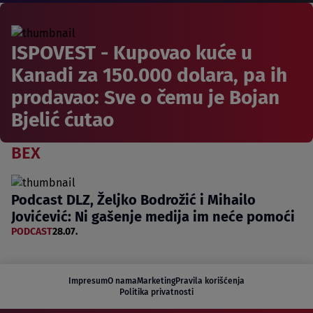
ISPOVEST - Kupovao kuće u
Kanadi za 150.000 dolara, pa ih
prodavao: Sve o čemu je Bojan
Bjelić ćutao
BEX
Podcast DLZ, Željko Bodrožić i Mihailo
Jovićević: Ni gašenje medija im neće pomoći
PODCAST
28.07.
Impresum
O nama
Marketing
Pravila korišćenja
Politika privatnosti