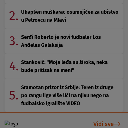
2.
Uhapšen muškarac osumnjičen za ubistvo
u Petrovcu na Mlavi
3.
Serđi Roberto je novi fudbaler Los
Anđeles Galaksija
4.
Stanković: "Moja leđa su široka, neka
bude pritisak na meni"
Sramotan prizor iz Srbije: Teren iz druge
5.
po rangu lige više liči na njivu nego na
fudbalsko igralište VIDEO
Vidi sve