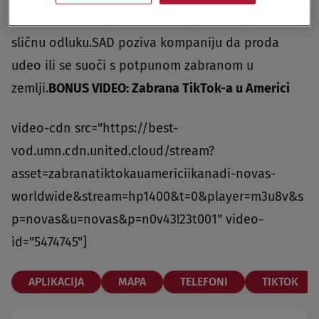
TikTok, a danska javna televizija takođe je donela
sličnu odluku.SAD poziva kompaniju da proda
udeo ili se suoči s potpunom zabranom u
zemlji.
BONUS VIDEO: Zabrana TikTok-a u Americi
video-cdn src="https://best-
vod.umn.cdn.united.cloud/stream?
asset=zabranatiktokauamericiikanadi-novas-
worldwide&stream=hp1400&t=0&player=m3u8v&s
p=novas&u=novas&p=n0v43!23t001" video-
id="5474745"]
APLIKACIJA
MAPA
TELEFONI
TIKTOK