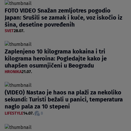
FOTO VIDEO Snažan zemljotres pogodio
Japan: Srušili se zamak i kuće, voz iskočio iz
šina, desetine povređenih
SVET
28.07.
Zaplenjeno 10 kilograma kokaina i tri
kilograma heroina: Pogledajte kako je
uhapšen osumnjičeni u Beogradu
HRONIKA
21.07.
(VIDEO) Nastao je haos na plaži za nekoliko
sekundi: Turisti bežali u panici, temperatura
naglo pala za 10 stepeni
LIFESTYLE
14.07.
8