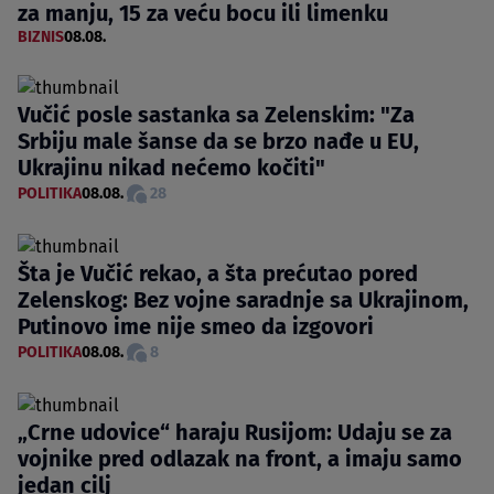
za manju, 15 za veću bocu ili limenku
BIZNIS
08.08.
Vučić posle sastanka sa Zelenskim: "Za
Srbiju male šanse da se brzo nađe u EU,
Ukrajinu nikad nećemo kočiti"
POLITIKA
08.08.
28
Šta je Vučić rekao, a šta prećutao pored
Zelenskog: Bez vojne saradnje sa Ukrajinom,
Putinovo ime nije smeo da izgovori
POLITIKA
08.08.
8
„Crne udovice“ haraju Rusijom: Udaju se za
vojnike pred odlazak na front, a imaju samo
jedan cilj