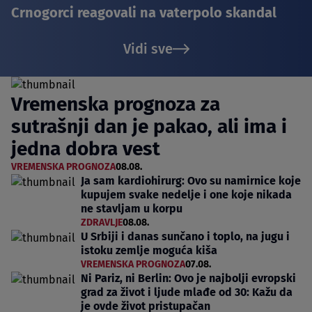
Crnogorci reagovali na vaterpolo skandal
Vidi sve
Vremenska prognoza za
sutrašnji dan je pakao, ali ima i
jedna dobra vest
VREMENSKA PROGNOZA
08.08.
Ja sam kardiohirurg: Ovo su namirnice koje
kupujem svake nedelje i one koje nikada
ne stavljam u korpu
ZDRAVLJE
08.08.
U Srbiji i danas sunčano i toplo, na jugu i
istoku zemlje moguća kiša
VREMENSKA PROGNOZA
07.08.
Ni Pariz, ni Berlin: Ovo je najbolji evropski
grad za život i ljude mlađe od 30: Kažu da
je ovde život pristupačan