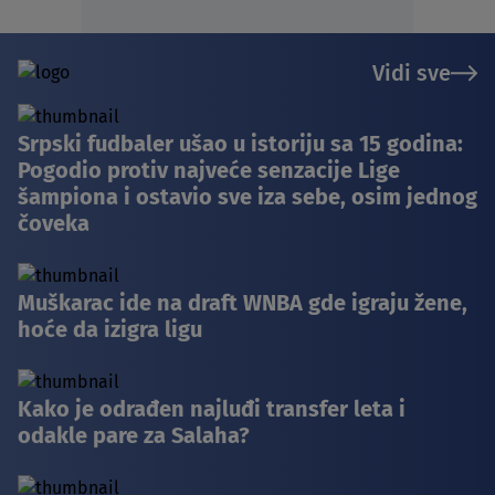
Vidi sve
Srpski fudbaler ušao u istoriju sa 15 godina:
Pogodio protiv najveće senzacije Lige
šampiona i ostavio sve iza sebe, osim jednog
čoveka
Muškarac ide na draft WNBA gde igraju žene,
hoće da izigra ligu
Kako je odrađen najluđi transfer leta i
odakle pare za Salaha?