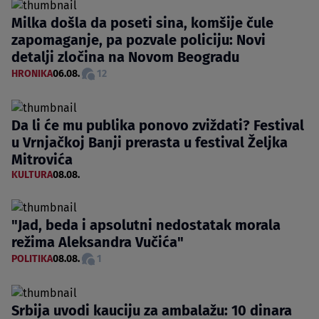
Milka došla da poseti sina, komšije čule
zapomaganje, pa pozvale policiju: Novi
detalji zločina na Novom Beogradu
HRONIKA
06.08.
12
Da li će mu publika ponovo zviždati? Festival
u Vrnjačkoj Banji prerasta u festival Željka
Mitrovića
KULTURA
08.08.
"Jad, beda i apsolutni nedostatak morala
režima Aleksandra Vučića"
POLITIKA
08.08.
1
Srbija uvodi kauciju za ambalažu: 10 dinara