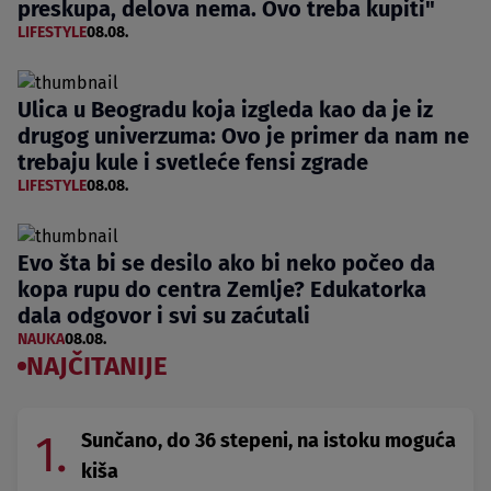
preskupa, delova nema. Ovo treba kupiti"
LIFESTYLE
08.08.
Ulica u Beogradu koja izgleda kao da je iz
drugog univerzuma: Ovo je primer da nam ne
trebaju kule i svetleće fensi zgrade
LIFESTYLE
08.08.
Evo šta bi se desilo ako bi neko počeo da
kopa rupu do centra Zemlje? Edukatorka
dala odgovor i svi su zaćutali
NAUKA
08.08.
NAJČITANIJE
1.
Sunčano, do 36 stepeni, na istoku moguća
kiša