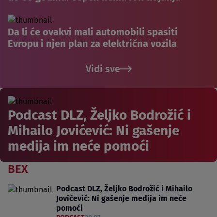
Da li će ovakvi mali automobili spasiti
Evropu i njen plan za električna vozila
Vidi sve
Podcast DLZ, Željko Bodrožić i
Mihailo Jovićević: Ni gašenje
medija im neće pomoći
BEX
Podcast DLZ, Željko Bodrožić i Mihailo
Jovićević: Ni gašenje medija im neće
pomoći