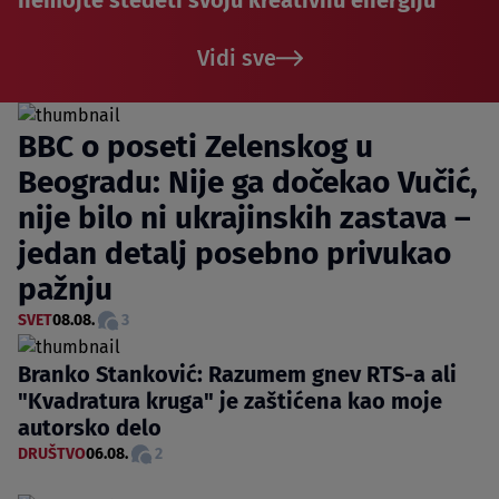
nemojte štedeti svoju kreativnu energiju
Vidi sve
BBC o poseti Zelenskog u
Beogradu: Nije ga dočekao Vučić,
nije bilo ni ukrajinskih zastava –
jedan detalj posebno privukao
pažnju
SVET
08.08.
3
Branko Stanković: Razumem gnev RTS-a ali
"Kvadratura kruga" je zaštićena kao moje
autorsko delo
DRUŠTVO
06.08.
2