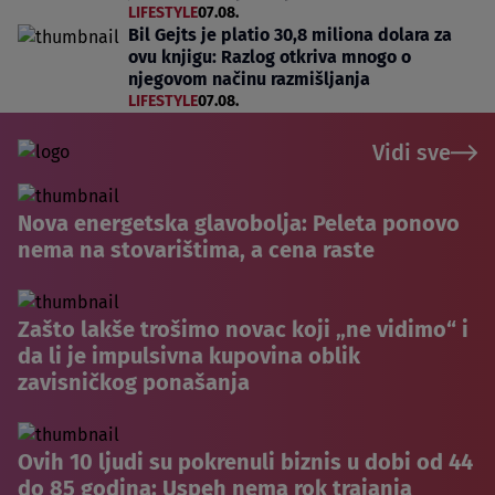
LIFESTYLE
07.08.
Bil Gejts je platio 30,8 miliona dolara za
ovu knjigu: Razlog otkriva mnogo o
njegovom načinu razmišljanja
LIFESTYLE
07.08.
Vidi sve
Nova energetska glavobolja: Peleta ponovo
nema na stovarištima, a cena raste
Zašto lakše trošimo novac koji „ne vidimo“ i
da li je impulsivna kupovina oblik
zavisničkog ponašanja
Ovih 10 ljudi su pokrenuli biznis u dobi od 44
do 85 godina: Uspeh nema rok trajanja