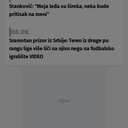
Stanković: "Moja leđa su široka, neka bude
pritisak na meni"
08.08.
Sramotan prizor iz Srbije: Teren iz druge po
rangu lige više liči na njivu nego na fudbalsko
igralište VIDEO
Oglas