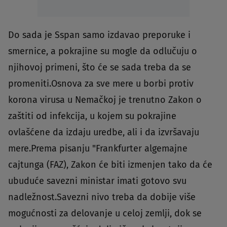
Do sada je Sspan samo izdavao preporuke i
smernice, a pokrajine su mogle da odlučuju o
njihovoj primeni, što će se sada treba da se
promeniti.Osnova za sve mere u borbi protiv
korona virusa u Nemačkoj je trenutno Zakon o
zaštiti od infekcija, u kojem su pokrajine
ovlašćene da izdaju uredbe, ali i da izvršavaju
mere.Prema pisanju "Frankfurter algemajne
cajtunga (FAZ), Zakon će biti izmenjen tako da će
ubuduće savezni ministar imati gotovo svu
nadležnost.Savezni nivo treba da dobije više
mogućnosti za delovanje u celoj zemlji, dok se