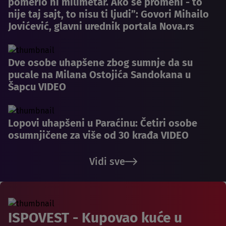
pomerio ni milimetar. Ako se promeni - to
nije taj sajt, to nisu ti ljudi”: Govori Mihailo
Jovićević, glavni urednik portala Nova.rs
Dve osobe uhapšene zbog sumnje da su
pucale na Milana Ostojića Sandokana u
Šapcu VIDEO
Lopovi uhapšeni u Paraćinu: Četiri osobe
osumnjičene za više od 30 krađa VIDEO
Vidi sve
ISPOVEST - Kupovao kuće u