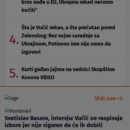
brzo nađe u EU, Ukrajinu nikad nećemo
kočiti"
Šta je Vučić rekao, a šta prećutao pored
4.
Zelenskog: Bez vojne saradnje sa
Ukrajinom, Putinovo ime nije smeo da
izgovori
5.
Kurti gađan jajima na sednici Skupštine
Kosova VIDEO
Vidi sve
Svetislav Basara, intervju: Vučić ne raspisuje
izbore jer nije siguran da će ih dobiti