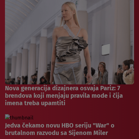
Nova generacija dizajnera osvaja Pariz: 7
brendova koji menjaju pravila mode i čija
imena treba upamtiti
Jedva čekamo novu HBO seriju "War" o
brutalnom razvodu sa Sijenom Miler