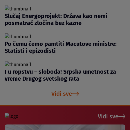
Slučaj Energoprojekt: Država kao nemi
posmatrač zločina bez kazne
Po čemu ćemo pamtiti Macutove ministre:
Statisti i epizodisti
I u ropstvu – sloboda! Srpska umetnost za
vreme Drugog svetskog rata
Vidi sve
Vidi sve