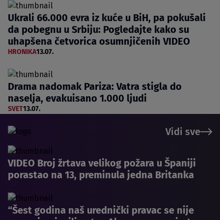
Ukrali 66.000 evra iz kuće u BiH, pa pokušali
da pobegnu u Srbiju: Pogledajte kako su
uhapšena četvorica osumnjičenih VIDEO
HRONIKA
13.07.
Drama nadomak Pariza: Vatra stigla do
naselja, evakuisano 1.000 ljudi
SVET
13.07.
Vidi sve
VIDEO Broj žrtava velikog požara u Španiji
porastao na 13, preminula jedna Britanka
“Šest godina naš urednički pravac se nije