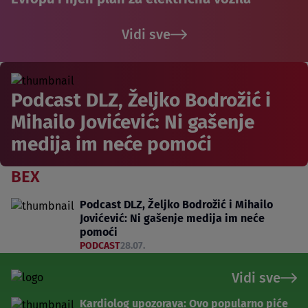
Vidi sve
Podcast DLZ, Željko Bodrožić i
Mihailo Jovićević: Ni gašenje
medija im neće pomoći
BEX
Podcast DLZ, Željko Bodrožić i Mihailo
Jovićević: Ni gašenje medija im neće
pomoći
PODCAST
28.07.
Vidi sve
Kardiolog upozorava: Ovo popularno piće