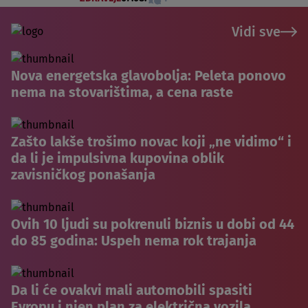
Vidi sve
Nova energetska glavobolja: Peleta ponovo
nema na stovarištima, a cena raste
Zašto lakše trošimo novac koji „ne vidimo“ i
da li je impulsivna kupovina oblik
zavisničkog ponašanja
Ovih 10 ljudi su pokrenuli biznis u dobi od 44
do 85 godina: Uspeh nema rok trajanja
Da li će ovakvi mali automobili spasiti
Evropu i njen plan za električna vozila