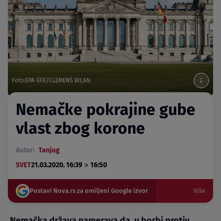
Foto:EPA-EFE/CLEMENS BILAN
Nemačke pokrajine gube
vlast zbog korone
Autor:
Tanjug
>
SVET
21.03.2020. 16:39
16:50
Postavi Nova.rs za omiljeni Google izvor
Više
Nemačka država namerava da, u borbi protiv