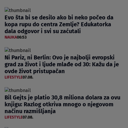
Evo šta bi se desilo ako bi neko počeo da
kopa rupu do centra Zemlje? Edukatorka
dala odgovor i svi su zaćutali
NAUKA
06:53
Ni Pariz, ni Berlin: Ovo je najbolji evropski
grad za život i ljude mlađe od 30: Kažu da je
ovde život pristupačan
LIFESTYLE
07.08.
Bil Gejts je platio 30,8 miliona dolara za ovu
knjigu: Razlog otkriva mnogo o njegovom
načinu razmišljanja
LIFESTYLE
07.08.