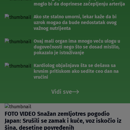
moglo bi da doprinese začepljenju arterija
Ako ste stalno umorni, lekar kaže da bi
uzrok mogao da bude nedostatak ovog
važnog nutrijenta
Ovaj mali organ ima mnogo veću ulogu u
dugovečnosti nego što se dosad mislilo,
pokazalo je istraživanje
Kardiolog objašnjava šta se dešava sa
krvnim pritiskom ako sedite ceo dan na
vrućini
Vidi sve
FOTO VIDEO Snažan zemljotres pogodio
Japan: Srušili se zamak i kuće, voz iskočio iz
šina, desetine povređenih