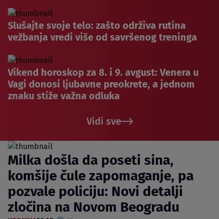
Slušajte svoje telo: zašto održiva rutina
vežbanja vredi više od savršenog treninga
Vikend horoskop za 8. i 9. avgust: Venera u
Vagi donosi ljubavne preokrete, a jednom
znaku stiže važna odluka
Vidi sve
Milka došla da poseti sina,
komšije čule zapomaganje, pa
pozvale policiju: Novi detalji
zločina na Novom Beogradu