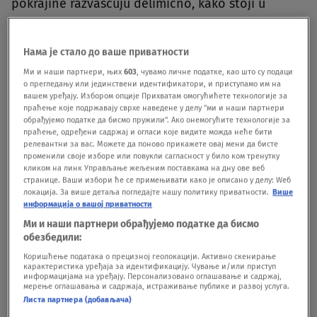
pokrajine razvašćuju delimično, kako stoji u
nacrtu izmene zakona.Savezne vlasti ubuduće bi
dobile mogućnost da zabrane prekogranični
Нама је стало до ваше приватности
transport ljudi, da dobiju mogućnost da putem
Ми и наши партнери, њих
603
, чувамо личне податке, као што су подаци
о прегледању или јединствени идентификатори, и приступамо им на
mobilnog telefona prate osobe koje su imale
вашем уређају. Избором опције Прихватам омогућићете технологије за
праћење које подржавају сврхе наведене у делу "ми и наши партнери
kontakt sa inficiranima, da upravljaju
обрађујемо податке да бисмо пружили". Ако онемогућите технологије за
праћење, одређени садржај и огласи које видите можда неће бити
snabdevanjem lekovima i zaštitne opreme, kao i
релевантни за вас. Можете да поново прикажете овај мени да бисте
променили своје изборе или повукли сагласност у било ком тренутку
da prisilno regrutuje medicinsko osoblje.Međutim,
кликом на линк Управљање жељеним поставкама на дну ове веб
странице. Ваши избори ће се примењивати како је описано у делу: Wеб
savezna vlada neće moći da naloži zabranu
локација. За више детаља погледајте нашу политику приватности.
Више
информација о вашој приватности
kretanja.Nacrt zakona treba u ponedeljak da
Ми и наши партнери обрађујемо податке да бисмо
usvoji vlada, a u toku nedelje, po skraćenom
обезбедили:
postupku i u Bundestagu i Bundesratu."Savezna
Коришћење података о прецизној геолокацији. Активно скенирање
карактеристика уређаја за идентификацију. Чување и/или приступ
država i pokraine rade zajedno u savladavanju
информацијама на уређају. Персонализовано оглашавање и садржај,
мерење оглашавања и садржаја, истраживање публике и развој услуга.
ove epidemije. Ovde samo objedinjujemo
Листа партнера (добављача)