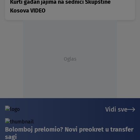
Kurti gađan jajima na sednici Skupštine
Kosova VIDEO
Oglas
Vidi sve
Bolomboj prelomio? Novi preokret u transfer
sagi