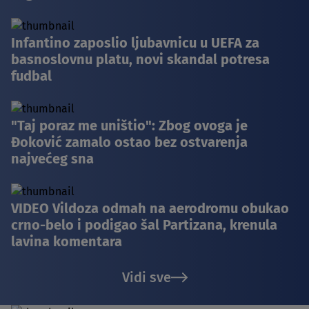
Infantino zaposlio ljubavnicu u UEFA za
basnoslovnu platu, novi skandal potresa
fudbal
"Taj poraz me uništio": Zbog ovoga je
Đoković zamalo ostao bez ostvarenja
najvećeg sna
VIDEO Vildoza odmah na aerodromu obukao
crno-belo i podigao šal Partizana, krenula
lavina komentara
Vidi sve