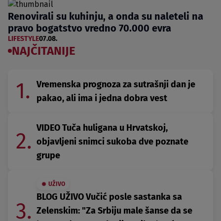
Renovirali su kuhinju, a onda su naleteli na
pravo bogatstvo vredno 70.000 evra
LIFESTYLE
07.08.
NAJČITANIJE
1.
Vremenska prognoza za sutrašnji dan je
pakao, ali ima i jedna dobra vest
VIDEO Tuča huligana u Hrvatskoj,
2.
objavljeni snimci sukoba dve poznate
grupe
UŽIVO
BLOG UŽIVO Vučić posle sastanka sa
3.
Zelenskim: "Za Srbiju male šanse da se