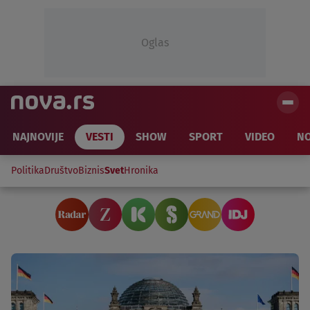
Oglas
NAJNOVIJE
VESTI
SHOW
SPORT
VIDEO
NO
Politika
Društvo
Biznis
Svet
Hronika