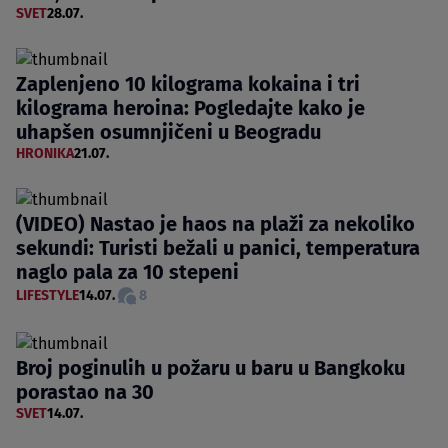
SVET
28.07.
Zaplenjeno 10 kilograma kokaina i tri
kilograma heroina: Pogledajte kako je
uhapšen osumnjičeni u Beogradu
HRONIKA
21.07.
(VIDEO) Nastao je haos na plaži za nekoliko
sekundi: Turisti bežali u panici, temperatura
naglo pala za 10 stepeni
LIFESTYLE
14.07.
8
Broj poginulih u požaru u baru u Bangkoku
porastao na 30
SVET
14.07.