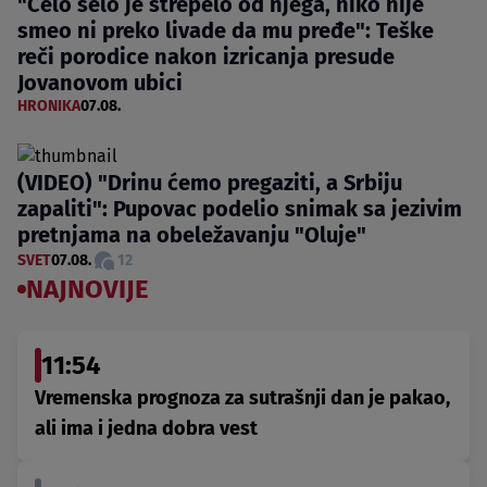
"Celo selo je strepelo od njega, niko nije
smeo ni preko livade da mu pređe": Teške
reči porodice nakon izricanja presude
Jovanovom ubici
HRONIKA
07.08.
(VIDEO) "Drinu ćemo pregaziti, a Srbiju
zapaliti": Pupovac podelio snimak sa jezivim
pretnjama na obeležavanju "Oluje"
SVET
07.08.
12
NAJNOVIJE
11:54
Vremenska prognoza za sutrašnji dan je pakao,
ali ima i jedna dobra vest