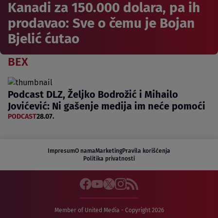
Kanadi za 150.000 dolara, pa ih
prodavao: Sve o čemu je Bojan
Bjelić ćutao
BEX
Podcast DLZ, Željko Bodrožić i Mihailo
Jovićević: Ni gašenje medija im neće pomoći
PODCAST
28.07.
Impresum
O nama
Marketing
Pravila korišćenja
Politika privatnosti
Member of United Media - Copyright 2026