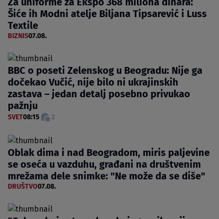
Za uniforme za Ekspo 368 miliona dinara:
Šiće ih Modni atelje Biljana Tipsarević i Luss
Textile
BIZNIS
07.08.
BBC o poseti Zelenskog u Beogradu: Nije ga
dočekao Vučić, nije bilo ni ukrajinskih
zastava – jedan detalj posebno privukao
pažnju
SVET
08:15
2
Oblak dima i nad Beogradom, miris paljevine
se oseća u vazduhu, građani na društvenim
mrežama dele snimke: "Ne može da se diše"
DRUŠTVO
07.08.