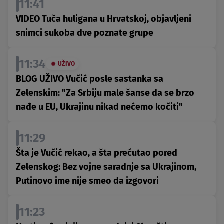
11:41
VIDEO Tuča huligana u Hrvatskoj, objavljeni
snimci sukoba dve poznate grupe
11:34
UŽIVO
BLOG UŽIVO Vučić posle sastanka sa
Zelenskim: "Za Srbiju male šanse da se brzo
nađe u EU, Ukrajinu nikad nećemo kočiti"
11:29
Šta je Vučić rekao, a šta prećutao pored
Zelenskog: Bez vojne saradnje sa Ukrajinom,
Putinovo ime nije smeo da izgovori
11:23