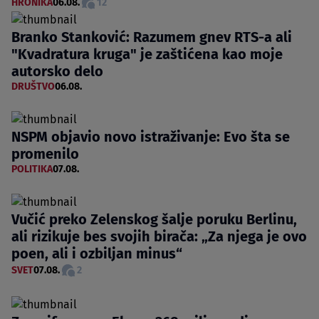
HRONIKA
06.08.
12
Branko Stanković: Razumem gnev RTS-a ali
"Kvadratura kruga" je zaštićena kao moje
autorsko delo
DRUŠTVO
06.08.
NSPM objavio novo istraživanje: Evo šta se
promenilo
POLITIKA
07.08.
Vučić preko Zelenskog šalje poruku Berlinu,
ali rizikuje bes svojih birača: „Za njega je ovo
poen, ali i ozbiljan minus“
SVET
07.08.
2