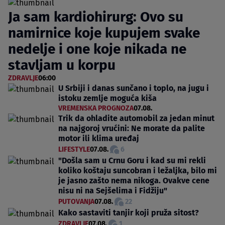
Ja sam kardiohirurg: Ovo su
namirnice koje kupujem svake
nedelje i one koje nikada ne
stavljam u korpu
ZDRAVLJE
06:00
U Srbiji i danas sunčano i toplo, na jugu i
istoku zemlje moguća kiša
VREMENSKA PROGNOZA
07.08.
Trik da ohladite automobil za jedan minut
na najgoroj vrućini: Ne morate da palite
motor ili klima uređaj
LIFESTYLE
07.08.
6
"Došla sam u Crnu Goru i kad su mi rekli
koliko koštaju suncobran i ležaljka, bilo mi
je jasno zašto nema nikoga. Ovakve cene
nisu ni na Sejšelima i Fidžiju"
PUTOVANJA
07.08.
22
Kako sastaviti tanjir koji pruža sitost?
ZDRAVLJE
07.08.
1