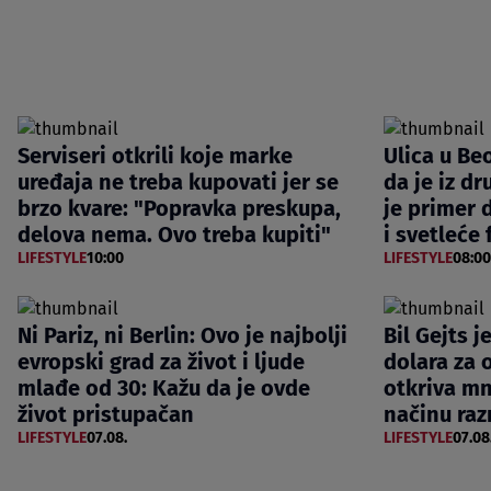
Serviseri otkrili koje marke
Ulica u Be
uređaja ne treba kupovati jer se
da je iz d
brzo kvare: "Popravka preskupa,
je primer 
delova nema. Ovo treba kupiti"
i svetleće
LIFESTYLE
10:00
LIFESTYLE
08:00
Ni Pariz, ni Berlin: Ovo je najbolji
Bil Gejts j
evropski grad za život i ljude
dolara za 
mlađe od 30: Kažu da je ovde
otkriva m
život pristupačan
načinu raz
LIFESTYLE
07.08.
LIFESTYLE
07.08