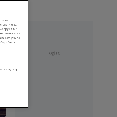
ствени
хнологије за
мо пружили".
ити релевантни
ласност у било
збори ће се
Oglas
е и садржај,