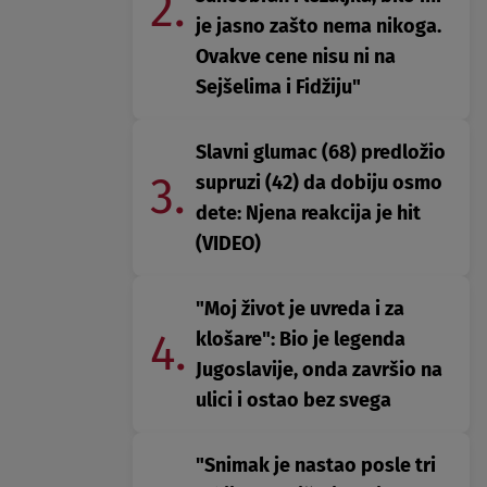
2.
je jasno zašto nema nikoga.
Ovakve cene nisu ni na
Sejšelima i Fidžiju"
Slavni glumac (68) predložio
3.
supruzi (42) da dobiju osmo
dete: Njena reakcija je hit
(VIDEO)
"Moj život je uvreda i za
4.
klošare": Bio je legenda
Jugoslavije, onda završio na
ulici i ostao bez svega
"Snimak je nastao posle tri