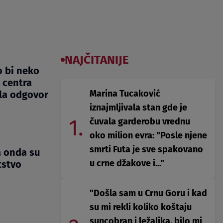
NAJČITANIJE
o bi neko
 centra
Marina Tucaković
la odgovor
iznajmljivala stan gde je
1.
čuvala garderobu vrednu
oko milion evra: "Posle njene
smrti Futa je sve spakovano
a onda su
u crne džakove i..."
tstvo
"Došla sam u Crnu Goru i kad
su mi rekli koliko koštaju
suncobran i ležaljka, bilo mi