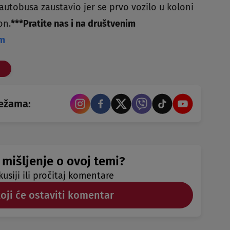
autobusa zaustavio jer se prvo vozilo u koloni
on.
***
Pratite nas i na društvenim
am
režama:
 mišljenje o ovoj temi?
kusiji ili pročitaj komentare
koji će ostaviti komentar