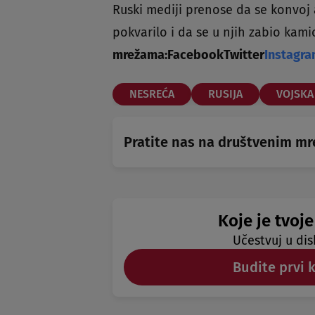
Ruski mediji prenose da se konvoj 
pokvarilo i da se u njih zabio kami
mrežama:
Facebook
Twitter
Instagr
NESREĆA
RUSIJA
VOJSKA
Pratite nas na društvenim m
Koje je tvoje
Učestvuj u dis
Budite prvi 