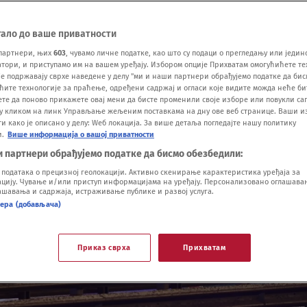
тало до ваше приватности
партнери, њих
603
, чувамо личне податке, као што су подаци о прегледању или једин
ори, и приступамо им на вашем уређају. Избором опције Прихватам омогућићете те
е подржавају сврхе наведене у делу "ми и наши партнери обрађујемо податке да бис
ћите технологије за праћење, одређени садржај и огласи које видите можда неће б
ете да поново прикажете овај мени да бисте променили своје изборе или повукли саг
у кликом на линк Управљање жељеним поставкама на дну ове веб странице. Ваши и
 како је описано у делу: Wеб локација. За више детаља погледајте нашу политику
и.
Више информација о вашој приватности
и партнери обрађујемо податке да бисмо обезбедили:
одатака о прецизној геолокацији. Активно скенирање карактеристика уређаја за
ију. Чување и/или приступ информацијама на уређају. Персонализовано оглашавањ
шавања и садржаја, истраживање публике и развој услуга.
нера (добављача)
Приказ сврха
Прихватам