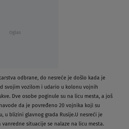
Oglas
tarstva odbrane, do nesreće je došlo kada je
d svojim vozilom i udario u kolonu vojnih
kve. Dve osobe poginule su na licu mesta, a još
navode da je povređeno 20 vojnika koji su
 u blizini glavnog grada Rusije.U nesreći je
 vanredne situacije se nalaze na licu mesta.