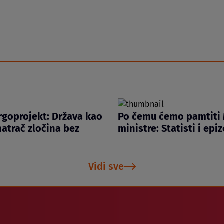
rgoprojekt: Država kao
Po čemu ćemo pamtiti
atrač zločina bez
ministre: Statisti i epi
Vidi sve