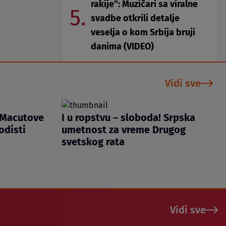
rakije": Muzičari sa viralne
5.
svadbe otkrili detalje
veselja o kom Srbija bruji
danima (VIDEO)
Vidi sve
 Macutove
I u ropstvu – sloboda! Srpska
zodisti
umetnost za vreme Drugog
svetskog rata
Vidi sve