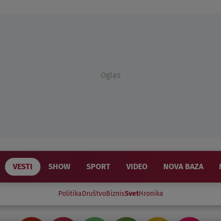
Oglas
VESTI
SHOW
SPORT
VIDEO
NOVA BAZA
Politika
Društvo
Biznis
Svet
Hronika