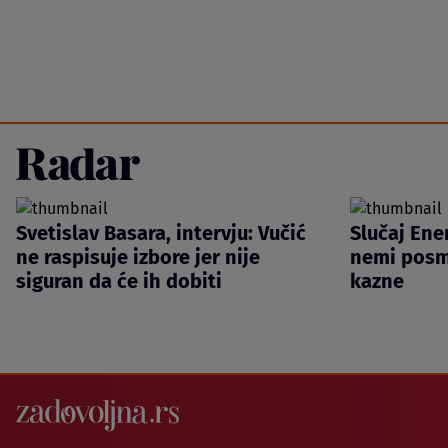
Svetislav Basara, intervju: Vučić
Slučaj Ene
ne raspisuje izbore jer nije
nemi posm
siguran da će ih dobiti
kazne