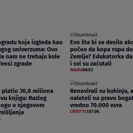
ogradu koja izgleda kao
Evo šta bi se desilo ak
rugog univerzuma: Ovo
počeo da kopa rupu do
da nam ne trebaju kule
Zemlje? Edukatorka da
 fensi zgrade
i svi su zaćutali
NAUKA
06:53
e platio 30,8 miliona
Renovirali su kuhinju, 
ovu knjigu: Razlog
naleteli na pravo boga
nogo o njegovom
vredno 70.000 evra
mišljanja
LIFESTYLE
07.08.
.