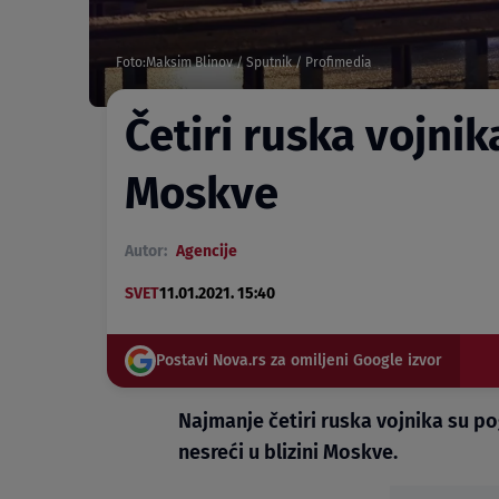
Foto:Maksim Blinov / Sputnik / Profimedia
Četiri ruska vojni
Moskve
Autor:
Agencije
SVET
11.01.2021. 15:40
Postavi Nova.rs za omiljeni Google izvor
Najmanje četiri ruska vojnika su p
nesreći u blizini Moskve.