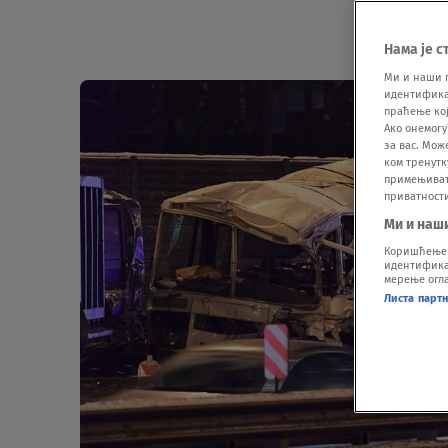
Нама је с
Ми и наши 
идентификат
праћење кој
Ако онемогу
за вас. Мож
ком тренутк
примењивати
приватност
Ми и наш
Коришћење п
идентификац
мерење огла
Листа парт