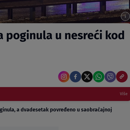
ka poginula u nesreći kod
Više
oginula, a dvadesetak povređeno u saobraćajnoj