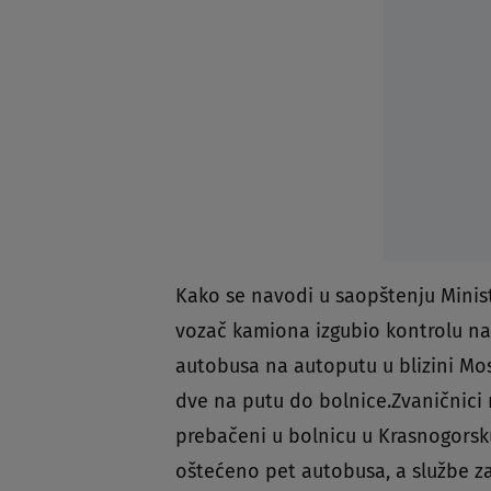
Kako se navodi u saopštenju Minis
vozač kamiona izgubio kontrolu na
autobusa na autoputu u blizini Mos
dve na putu do bolnice.Zvaničnici 
prebačeni u bolnicu u Krasnogorsku,
oštećeno pet autobusa, a službe za