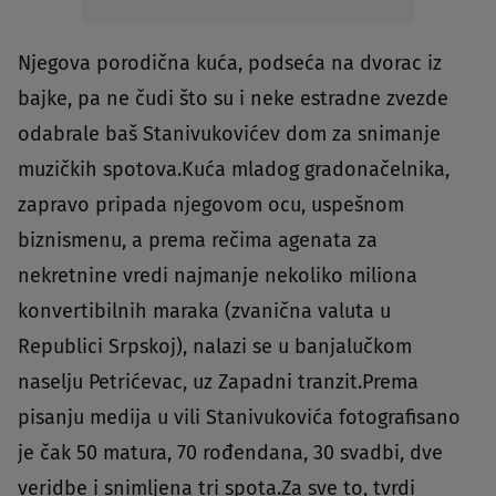
Njegova porodična kuća, podseća na dvorac iz
bajke, pa ne čudi što su i neke estradne zvezde
odabrale baš Stanivukovićev dom za snimanje
muzičkih spotova.Kuća mladog gradonačelnika,
zapravo pripada njegovom ocu, uspešnom
biznismenu, a prema rečima agenata za
nekretnine vredi najmanje nekoliko miliona
konvertibilnih maraka (zvanična valuta u
Republici Srpskoj), nalazi se u banjalučkom
naselju Petrićevac, uz Zapadni tranzit.Prema
pisanju medija u vili Stanivukovića fotografisano
je čak 50 matura, 70 rođendana, 30 svadbi, dve
veridbe i snimljena tri spota.Za sve to, tvrdi