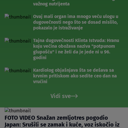
važnog nutrijenta
Ovaj mali organ ima mnogo veću ulogu u
dugovečnosti nego što se dosad mislilo,
pokazalo je istraživanje
Tajna dugovečnosti Klinta Istvuda: Hranu
koju većina obožava naziva "potpunom
glupošću" i ne želi da je jede ni u 96.
godini
Kardiolog objašnjava šta se dešava sa
krvnim pritiskom ako sedite ceo dan na
vrućini
Vidi sve
FOTO VIDEO Snažan zemljotres pogodio
Japan: Srušili se zamak i kuće, voz iskočio iz