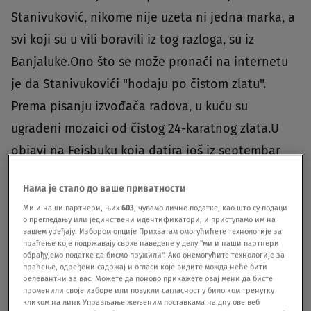
Stanivuković, nikome nije uzeta ni jedna marka, a
svi koji su u vili boravili iz tog razloga, su iz
Banjaluke.Ono što se može pronaći na internetu
je da Stanivukovići "hodaju po čistom zlatu".
Prema pisanju izvođača radova, u kuću su
ugrađeni mozaici od čistog 24-karatnog zlata.U
objavi na Fejsbuku koja datira još iz septembar
2017. godine, okačene su fotografije milionski
Нама је стало до ваше приватности
vredne vile na Petrićevcu sa sledećim opisom:
Ми и наши партнери, њих
603
, чувамо личне податке, као што су подаци
“Ponosni smo što naša firma stoji iza opremanja
о прегледању или јединствени идентификатори, и приступамо им на
вашем уређају. Избором опције Прихватам омогућићете технологије за
jedne od najpoznatijih vila u Banjaluci. Izbor
праћење које подржавају сврхе наведене у делу "ми и наши партнери
обрађујемо податке да бисмо пружили". Ако онемогућите технологије за
materijala: elegantne granitne ploče 80×80 i zlatni
праћење, одређени садржај и огласи које видите можда неће бити
релевантни за вас. Можете да поново прикажете овај мени да бисте
24 K mozaik”.https://www.youtube.com/watch?
променили своје изборе или повукли сагласност у било ком тренутку
кликом на линк Управљање жељеним поставкама на дну ове веб
v=Iujqz5OV2fc&feature=emb_logo