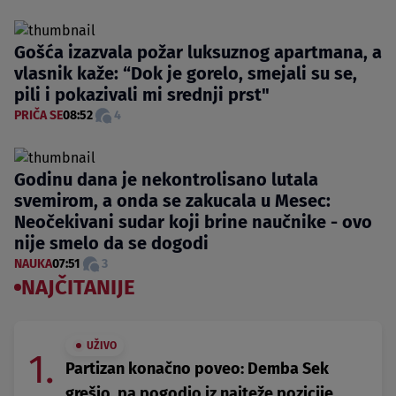
Gošća izazvala požar luksuznog apartmana, a
vlasnik kaže: “Dok je gorelo, smejali su se,
pili i pokazivali mi srednji prst"
PRIČA SE
08:52
4
Godinu dana je nekontrolisano lutala
svemirom, a onda se zakucala u Mesec:
Neočekivani sudar koji brine naučnike - ovo
nije smelo da se dogodi
NAUKA
07:51
3
NAJČITANIJE
UŽIVO
1.
Partizan konačno poveo: Demba Sek
grešio, pa pogodio iz najteže pozicije