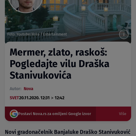
Foto: Youtube/Area 7 Entertainment
Mermer, zlato, raskoš:
Pogledajte vilu Draška
Stanivukovića
Autor:
Nova
>
SVET
20.11.2020. 12:31
12:42
Postavi Nova.rs za omiljeni Google izvor
Više
Novi gradonačelnik Banjaluke Draško Stanivuković