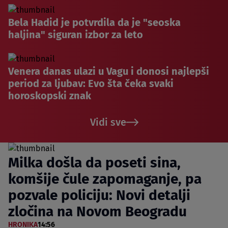
Bela Hadid je potvrdila da je "seoska
haljina" siguran izbor za leto
Venera danas ulazi u Vagu i donosi najlepši
period za ljubav: Evo šta čeka svaki
horoskopski znak
Vidi sve
Milka došla da poseti sina,
komšije čule zapomaganje, pa
pozvale policiju: Novi detalji
zločina na Novom Beogradu
HRONIKA
14:56