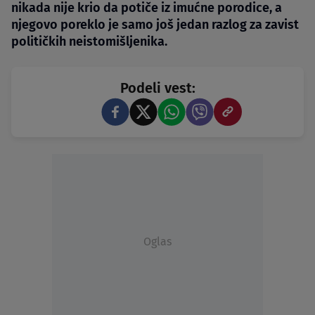
nikada nije krio da potiče iz imućne porodice, a
njegovo poreklo je samo još jedan razlog za zavist
političkih neistomišljenika.
Podeli vest:
Oglas