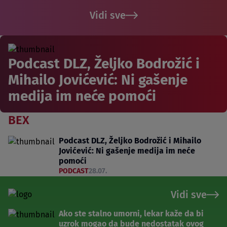
Vidi sve
Podcast DLZ, Željko Bodrožić i
Mihailo Jovićević: Ni gašenje
medija im neće pomoći
BEX
Podcast DLZ, Željko Bodrožić i Mihailo
Jovićević: Ni gašenje medija im neće
pomoći
PODCAST
28.07.
Vidi sve
Ako ste stalno umorni, lekar kaže da bi
uzrok mogao da bude nedostatak ovog