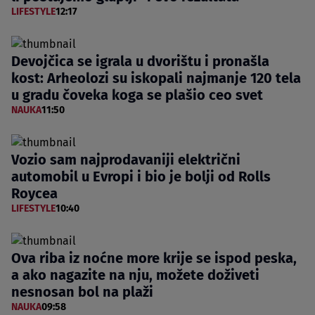
LIFESTYLE
12:17
Devojčica se igrala u dvorištu i pronašla
kost: Arheolozi su iskopali najmanje 120 tela
u gradu čoveka koga se plašio ceo svet
NAUKA
11:50
Vozio sam najprodavaniji električni
automobil u Evropi i bio je bolji od Rolls
Roycea
LIFESTYLE
10:40
Ova riba iz noćne more krije se ispod peska,
a ako nagazite na nju, možete doživeti
nesnosan bol na plaži
NAUKA
09:58