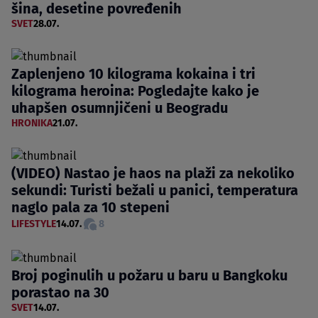
šina, desetine povređenih
SVET
28.07.
Zaplenjeno 10 kilograma kokaina i tri
kilograma heroina: Pogledajte kako je
uhapšen osumnjičeni u Beogradu
HRONIKA
21.07.
(VIDEO) Nastao je haos na plaži za nekoliko
sekundi: Turisti bežali u panici, temperatura
naglo pala za 10 stepeni
LIFESTYLE
14.07.
8
Broj poginulih u požaru u baru u Bangkoku
porastao na 30
SVET
14.07.