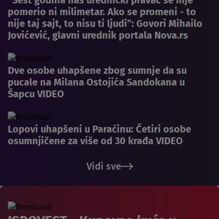
pomerio ni milimetar. Ako se promeni - to
nije taj sajt, to nisu ti ljudi”: Govori Mihailo
Jovićević, glavni urednik portala Nova.rs
Dve osobe uhapšene zbog sumnje da su
pucale na Milana Ostojića Sandokana u
Šapcu VIDEO
Lopovi uhapšeni u Paraćinu: Četiri osobe
osumnjičene za više od 30 krađa VIDEO
Vidi sve