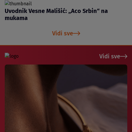
Uvodnik Vesne Mališić: „Aco Srbin“ na
mukama
Vidi sve
Vidi sve