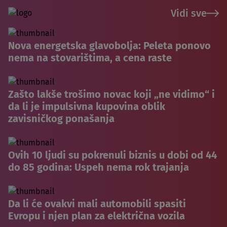
Vidi sve
Nova energetska glavobolja: Peleta ponovo
nema na stovarištima, a cena raste
Zašto lakše trošimo novac koji „ne vidimo“ i
da li je impulsivna kupovina oblik
zavisničkog ponašanja
Ovih 10 ljudi su pokrenuli biznis u dobi od 44
do 85 godina: Uspeh nema rok trajanja
Da li će ovakvi mali automobili spasiti
Evropu i njen plan za električna vozila