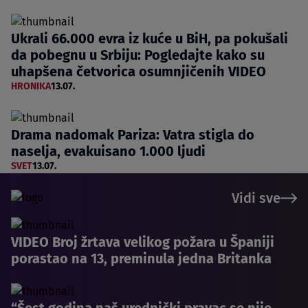
Ukrali 66.000 evra iz kuće u BiH, pa pokušali
da pobegnu u Srbiju: Pogledajte kako su
uhapšena četvorica osumnjičenih VIDEO
HRONIKA
13.07.
Drama nadomak Pariza: Vatra stigla do
naselja, evakuisano 1.000 ljudi
SVET
13.07.
Vidi sve
VIDEO Broj žrtava velikog požara u Španiji
porastao na 13, preminula jedna Britanka
“Šest godina naš urednički pravac se nije