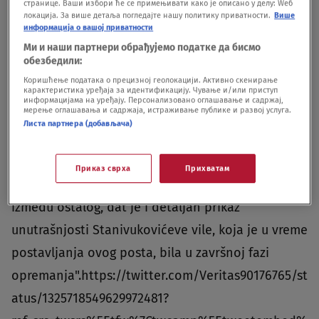
странице. Ваши избори ће се примењивати како је описано у делу: Wеб
локација. За више детаља погледајте нашу политику приватности.
Више
информација о вашој приватности
"Bosanski Versaj"
Ми и наши партнери обрађујемо податке да бисмо
обезбедили:
Na društvenim mrežama Stanivukovića nazivaju i
Коришћење података о прецизној геолокацији. Активно скенирање
карактеристика уређаја за идентификацију. Чување и/или приступ
"kralj raskoši"."Kralj raskoši Draško Stanivuković
информацијама на уређају. Персонализовано оглашавање и садржај,
мерење оглашавања и садржаја, истраживање публике и развој услуга.
živi u neviđenom luksuzu. Osim što sjedi on i hoda
Листа партнера (добављача)
po zlatnim garniturama. Prema pisanju izvođača
radova u kuću su ugrađeni mozaici od čistog zlata
Приказ сврха
Прихватам
24-karatnog. Ovo je bosanski Versaj. U ovoj objavi,
između ostalog, dat je i detaljan prikaz
unutrašnjosti Stanivukovićeve vile, koja je u vreme
postavljanja ovog posta, bila u završnoj fazi
opremanja".https://twitter.com/Veritas90176765/st
atus/1325718549629972481?