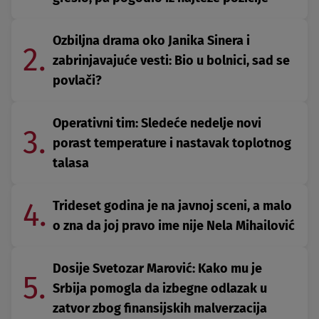
Ozbiljna drama oko Janika Sinera i
2.
zabrinjavajuće vesti: Bio u bolnici, sad se
povlači?
Operativni tim: Sledeće nedelje novi
3.
porast temperature i nastavak toplotnog
talasa
4.
Trideset godina je na javnoj sceni, a malo
o zna da joj pravo ime nije Nela Mihailović
Dosije Svetozar Marović: Kako mu je
5.
Srbija pomogla da izbegne odlazak u
zatvor zbog finansijskih malverzacija