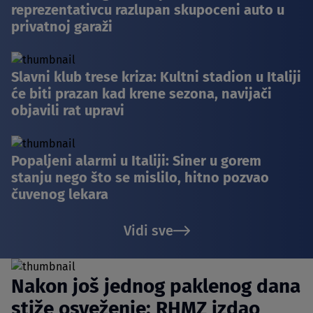
reprezentativcu razlupan skupoceni auto u
privatnoj garaži
Slavni klub trese kriza: Kultni stadion u Italiji
će biti prazan kad krene sezona, navijači
objavili rat upravi
Popaljeni alarmi u Italiji: Siner u gorem
stanju nego što se mislilo, hitno pozvao
čuvenog lekara
Vidi sve
Nakon još jednog paklenog dana
stiže osveženje: RHMZ izdao