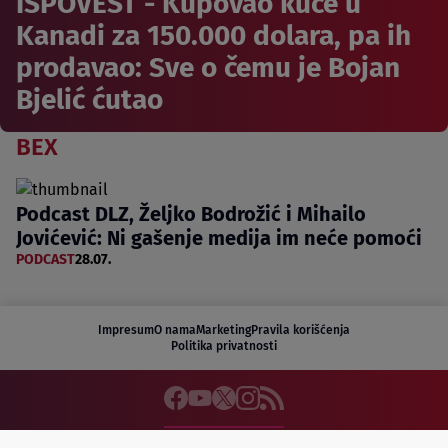
ISPOVEST - Kupovao kuće u
Kanadi za 150.000 dolara, pa ih
prodavao: Sve o čemu je Bojan
Bjelić ćutao
BEX
Podcast DLZ, Željko Bodrožić i Mihailo
Jovićević: Ni gašenje medija im neće pomoći
PODCAST
28.07.
Impresum
O nama
Marketing
Pravila korišćenja
Politika privatnosti