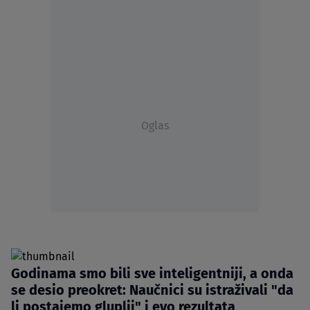
Oglas
Godinama smo bili sve inteligentniji, a onda
se desio preokret: Naučnici su istraživali "da
li postajemo gluplji" i evo rezultata