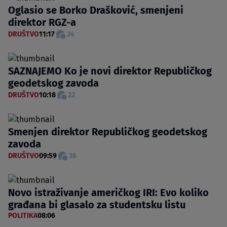
Oglasio se Borko Drašković, smenjeni
direktor RGZ-a
DRUŠTVO
11:17
34
SAZNAJEMO Ko je novi direktor Republičkog
geodetskog zavoda
DRUŠTVO
10:18
22
Smenjen direktor Republičkog geodetskog
zavoda
DRUŠTVO
09:59
36
Novo istraživanje američkog IRI: Evo koliko
građana bi glasalo za studentsku listu
POLITIKA
08:06