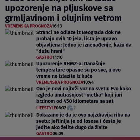
upozorenje na pljuskove sa
grmljavinom i olujnim vetrom
VREMENSKA PROGNOZA
16:13
Stranci ne odlaze iz Beograda dok ne
probaju ovih 10 jela, lista je upravo
objavljena: Jedno je iznenađenje, kažu da
"dušu hrani"
GASTRO
11:10
Upozorenje RHMZ-a: Današnje
temperature opasne su po sve, u ovo
vreme ne izlazite iz kuće
VREMENSKA PROGNOZA
10:44
Ovo je novi najbrži voz na svetu: Evo kako
izgleda unutrašnjost "metka" koji juri
brzinom od 450 kilometara na sat
LIFESTYLE
06:32
7
Dokazano je da je ovo najzdravija riba na
svetu: Jeftinija je od lososa i često je
jedite ako želite dugo da živite
GASTRO
06:09