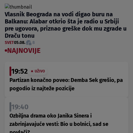
Vlasnik Beograda na vodi digao buru na
Balkanu: Alabar otkrio šta je radio u Srbiji
pre ugovora, priznao greške dok mu zgrade u
Draču tonu
SVET
05.08.
8
NAJNOVIJE
19:52
UŽIVO
Partizan konačno poveo: Demba Sek grešio, pa
pogodio iz najteže pozicije
19:40
Ozbiljna drama oko Janika Sinera i
zabrinjavajuće vesti: Bio u bolnici, sad se
povlači?