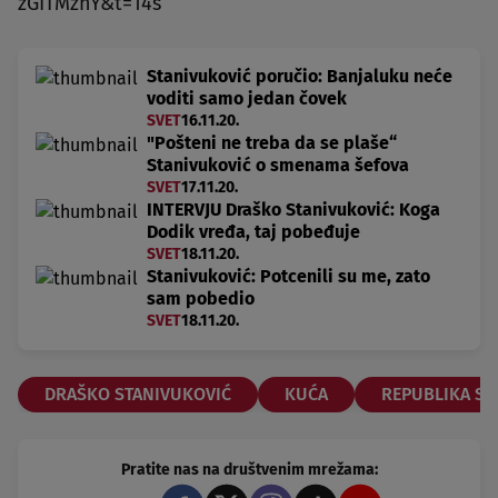
zGITMznY&t=14s
Stanivuković poručio: Banjaluku neće
voditi samo jedan čovek
SVET
16.11.20.
"Pošteni ne treba da se plaše“
Stanivuković o smenama šefova
SVET
17.11.20.
INTERVJU Draško Stanivuković: Koga
Dodik vređa, taj pobeđuje
SVET
18.11.20.
Stanivuković: Potcenili su me, zato
sam pobedio
SVET
18.11.20.
DRAŠKO STANIVUKOVIĆ
KUĆA
REPUBLIKA SR
Pratite nas na društvenim mrežama: