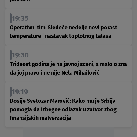
19:35
Operativni tim: Sledeće nedelje novi porast
temperature i nastavak toplotnog talasa
19:30
Trideset godina je na javnoj sceni, a malo o zna
da joj pravo ime nije Nela Mihailović
19:19
Dosije Svetozar Marović: Kako mu je Srbija
pomogla da izbegne odlazak u zatvor zbog
finansijskih malverzacija