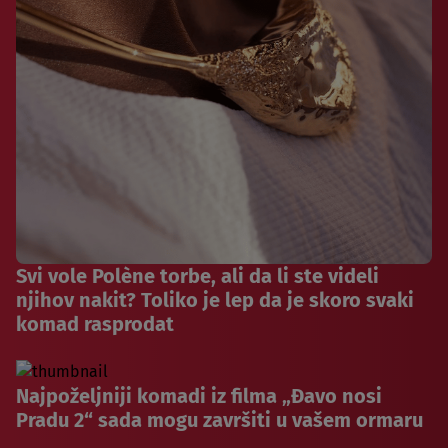
Svi vole Polène torbe, ali da li ste videli
njihov nakit? Toliko je lep da je skoro svaki
komad rasprodat
Najpoželjniji komadi iz filma „Đavo nosi
Pradu 2“ sada mogu završiti u vašem ormaru