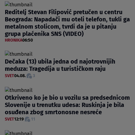
Reditelj Stevan Filipović pretučen u centru
Beograda: Napadači mu oteli telefon, tukli ga
metalnom stolicom, tvrdi da je u pitanju
grupa plaćenika SNS (VIDEO)
HRONIKA
06:50
Dečaka (13) ubila jedna od najotrovnijih
meduza: Tragedija u turističkom raju
SVET
04.08.
3
Otkriveno ko je bio u vozilu sa predsednicom
Slovenije u trenutku udesa: Ruskinja je bila
osuđena zbog smrtonosne nesreće
SVET
12:19
11