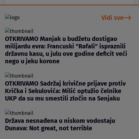
Vidi sve
OTKRIVAMO Manjak u budžetu dostigao
milijardu evra: Francuski "Rafali" ispraznili
državnu kasu, u julu ove godine deficit veći
nego u jeku korone
OTKRIVAMO Sadržaj krivične prijave protiv
Krička i Sekulovića: Milić optužio čelnike
UKP da su mu smestili zločin na Senjaku
Država nesnađena u niskom vodostaju
Dunava: Not great, not terrible