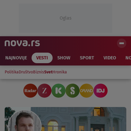
Oglas
NAJNOVIJE
VESTI
SHOW
SPORT
VIDEO
NO
Politika
Društvo
Biznis
Svet
Hronika