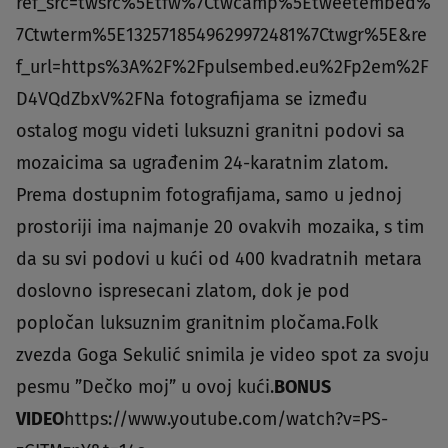
ref_src=twsrc%5Etfw%7Ctwcamp%5Etweetembed%
7Ctwterm%5E1325718549629972481%7Ctwgr%5E&re
f_url=https%3A%2F%2Fpulsembed.eu%2Fp2em%2F
D4VQdZbxV%2FNa fotografijama se između
ostalog mogu videti luksuzni granitni podovi sa
mozaicima sa ugrađenim 24-karatnim zlatom.
Prema dostupnim fotografijama, samo u jednoj
prostoriji ima najmanje 20 ovakvih mozaika, s tim
da su svi podovi u kući od 400 kvadratnih metara
doslovno ispresecani zlatom, dok je pod
popločan luksuznim granitnim pločama.Folk
zvezda Goga Sekulić snimila je video spot za svoju
pesmu ”Dečko moj” u ovoj kući.
BONUS
VIDEO
https://www.youtube.com/watch?v=PS-