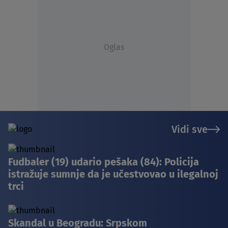
Oglas
Vidi sve
Fudbaler (19) udario pešaka (84): Policija
istražuje sumnje da je učestvovao u ilegalnoj
trci
Skandal u Beogradu: Srpskom