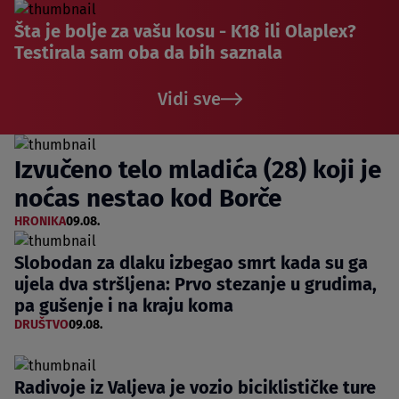
Šta je bolje za vašu kosu - K18 ili Olaplex?
Testirala sam oba da bih saznala
Vidi sve
Izvučeno telo mladića (28) koji je
noćas nestao kod Borče
HRONIKA
09.08.
Slobodan za dlaku izbegao smrt kada su ga
ujela dva stršljena: Prvo stezanje u grudima,
pa gušenje i na kraju koma
DRUŠTVO
09.08.
Radivoje iz Valjeva je vozio biciklističke ture