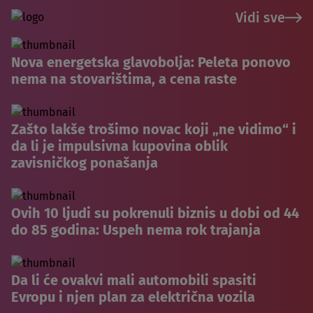
Vidi sve
Nova energetska glavobolja: Peleta ponovo
nema na stovarištima, a cena raste
Zašto lakše trošimo novac koji „ne vidimo“ i
da li je impulsivna kupovina oblik
zavisničkog ponašanja
Ovih 10 ljudi su pokrenuli biznis u dobi od 44
do 85 godina: Uspeh nema rok trajanja
Da li će ovakvi mali automobili spasiti
Evropu i njen plan za električna vozila