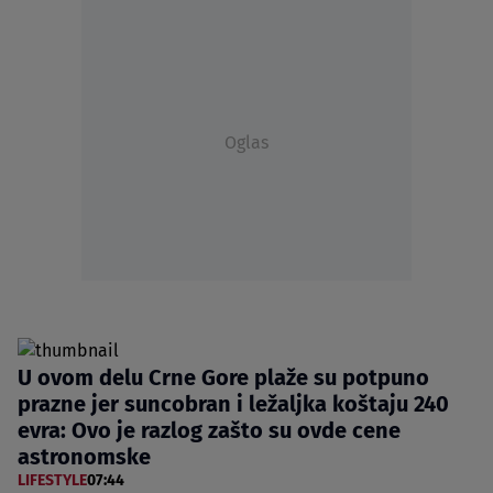
Oglas
U ovom delu Crne Gore plaže su potpuno
prazne jer suncobran i ležaljka koštaju 240
evra: Ovo je razlog zašto su ovde cene
astronomske
LIFESTYLE
07:44