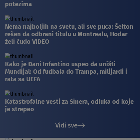
potezima
Nema najboljih na svetu, ali sve puca: Šelton
rešen da odbrani titulu u Montrealu, Hodar
želi čudo VIDEO
Kako je Đani Infantino uspeo da uništi
Mundijal: Od fudbala do Trampa, milijardi i
rata sa UEFA
Katastrofalne vesti za Sinera, odluka od koje
je strepeo
Vidi sve