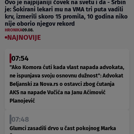
Ovo je najpijaniji čovek na svetu i da - Srbin
je: Šokirani lekari mu na VMA tri puta vadili
krv, izmerili skoro 15 promila, 10 godina niko
nije oborio njegov rekord
HRONIKA
09.08.
NAJNOVIJE
07:54
"Ako Komora ćuti kada vlast napada advokata,
ne ispunjava svoju osnovnu dužnost": Advokat
Beljanski za Nova.rs o ostavci zbog ćutanja
AKS na napade Vučića na Janu Aćimović
Planojević
07:48
Glumci zasadili drvo u čast pokojnog Marka