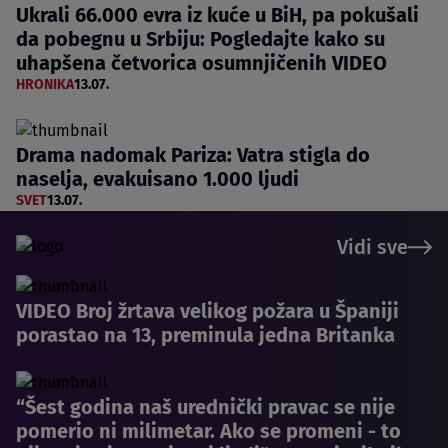
Ukrali 66.000 evra iz kuće u BiH, pa pokušali
da pobegnu u Srbiju: Pogledajte kako su
uhapšena četvorica osumnjičenih VIDEO
HRONIKA
13.07.
Drama nadomak Pariza: Vatra stigla do
naselja, evakuisano 1.000 ljudi
SVET
13.07.
Vidi sve
VIDEO Broj žrtava velikog požara u Španiji
porastao na 13, preminula jedna Britanka
“Šest godina naš urednički pravac se nije
pomerio ni milimetar. Ako se promeni - to