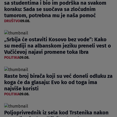
sa studentima i bio im podrška na svakom
koraku: Sada se suočava sa zloćudnim
tumorom, potrebna mu je naša pomoć
DRUŠTVO
09.08.
„Srbija će ostaviti Kosovo bez vode”: Kako
su mediji na albanskom jeziku preneli vest o
Vučićevoj najavi promene toka Ibra
POLITIKA
09.08.
Raste broj birača koji su već doneli odluku za
koga će da glasaju: Evo ko od toga ima
najviše koristi
POLITIKA
09.08.
Poljoprivrednik iz sela kod Trstenika nakon