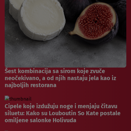
Šest kombinacija sa sirom koje zvuče
neočekivano, a od njih nastaju jela kao iz
najboljih restorana
Cipele koje izdužuju noge i menjaju čitavu
siluetu: Kako su Louboutin So Kate postale
omiljene salonke Holivuda