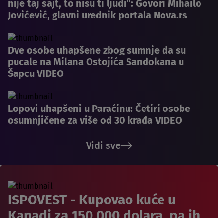
nije taj sajt, to nisu ti ljudi”: Govori Mihailo
Jovićević, glavni urednik portala Nova.rs
Dve osobe uhapšene zbog sumnje da su
pucale na Milana Ostojića Sandokana u
Šapcu VIDEO
Lopovi uhapšeni u Paraćinu: Četiri osobe
osumnjičene za više od 30 krađa VIDEO
Vidi sve
ISPOVEST - Kupovao kuće u
Kanadi za 150.000 dolara, pa ih