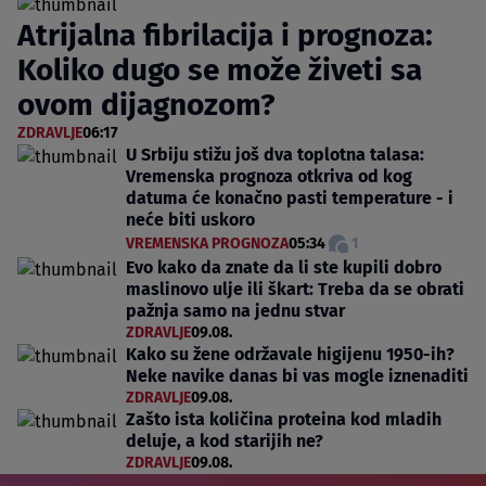
Atrijalna fibrilacija i prognoza:
Koliko dugo se može živeti sa
ovom dijagnozom?
ZDRAVLJE
06:17
U Srbiju stižu još dva toplotna talasa:
Vremenska prognoza otkriva od kog
datuma će konačno pasti temperature - i
neće biti uskoro
VREMENSKA PROGNOZA
05:34
1
Evo kako da znate da li ste kupili dobro
maslinovo ulje ili škart: Treba da se obrati
pažnja samo na jednu stvar
ZDRAVLJE
09.08.
Kako su žene održavale higijenu 1950-ih?
Neke navike danas bi vas mogle iznenaditi
ZDRAVLJE
09.08.
Zašto ista količina proteina kod mladih
deluje, a kod starijih ne?
ZDRAVLJE
09.08.