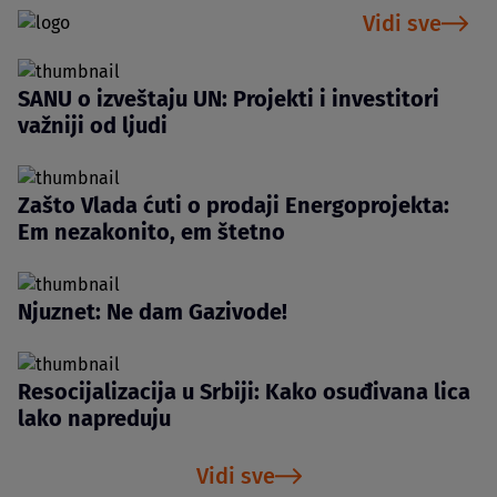
Vidi sve
SANU o izveštaju UN: Projekti i investitori
važniji od ljudi
Zašto Vlada ćuti o prodaji Energoprojekta:
Em nezakonito, em štetno
Njuznet: Ne dam Gazivode!
Resocijalizacija u Srbiji: Kako osuđivana lica
lako napreduju
Vidi sve