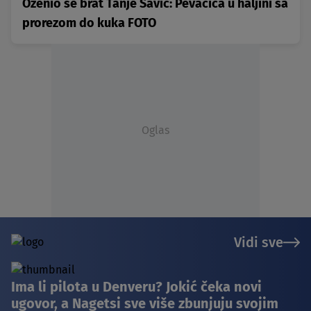
Oženio se brat Tanje Savić: Pevačica u haljini sa
prorezom do kuka FOTO
Oglas
Vidi sve
Ima li pilota u Denveru? Jokić čeka novi
ugovor, a Nagetsi sve više zbunjuju svojim