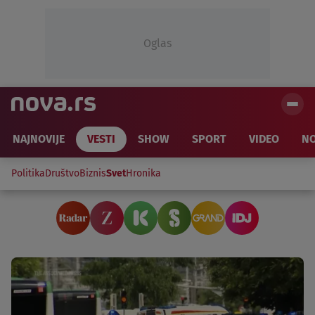
Oglas
NAJNOVIJE
VESTI
SHOW
SPORT
VIDEO
NO
Politika
Društvo
Biznis
Svet
Hronika