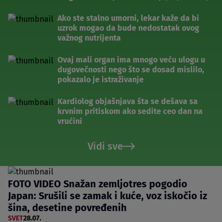
Ako ste stalno umorni, lekar kaže da bi
uzrok mogao da bude nedostatak ovog
važnog nutrijenta
Ovaj mali organ ima mnogo veću ulogu u
dugovečnosti nego što se dosad mislilo,
pokazalo je istraživanje
Kardiolog objašnjava šta se dešava sa
krvnim pritiskom ako sedite ceo dan na
vrućini
Vidi sve
FOTO VIDEO Snažan zemljotres pogodio
Japan: Srušili se zamak i kuće, voz iskočio iz
šina, desetine povređenih
SVET
28.07.