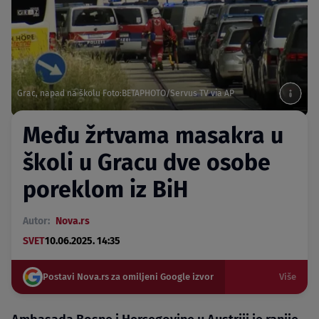
Grac, napad na školu Foto:BETAPHOTO/Servus TV via AP
Među žrtvama masakra u
školi u Gracu dve osobe
poreklom iz BiH
Autor:
Nova.rs
SVET
10.06.2025. 14:35
Postavi Nova.rs za omiljeni Google izvor
Više