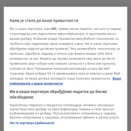
On je jutros ušao u školu sa pištoljem i
sačmaricom i ispalio nekoliko desetina hitaca. Na
Нама је стало до ваше приватности
kraju je izvršio samoubistvo u školskom toaletu,
Ми и наши партнери, њих
603
, чувамо личне податке, као што су подаци
о прегледању или јединствени идентификатори, и приступамо им на
gde su ga pronašli policajci koji su evakuisali
вашем уређају. Избором опције Прихватам омогућићете технологије за
праћење које подржавају сврхе наведене у делу "ми и наши партнери
školu.
обрађујемо податке да бисмо пружили". Ако онемогућите технологије за
праћење, одређени садржај и огласи које видите можда неће бити
релевантни за вас. Можете да поново прикажете овај мени да бисте
Najmanje 10 ljudi je poginulo, a više od 20 je
променили своје изборе или повукли сагласност у било ком тренутку
кликом на линк Управљање жељеним поставкама на дну ове веб
povređeno. Sedam osoba je u kritičnom stanju.
странице. Ваши избори ће се примењивати како је описано у делу: Wеб
локација. За више детаља погледајте нашу политику приватности.
Више
информација о вашој приватности
BIH
GRAC
ŠKOLA
Ми и наши партнери обрађујемо податке да бисмо
обезбедили:
Коришћење података о прецизној геолокацији. Активно скенирање
Pratite nas na društvenim mrežama:
карактеристика уређаја за идентификацију. Чување и/или приступ
информацијама на уређају. Персонализовано оглашавање и садржај,
мерење оглашавања и садржаја, истраживање публике и развој услуга.
Листа партнера (добављача)