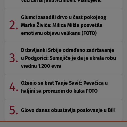
Vučića na Janu Aćimović Planojević
Glumci zasadili drvo u čast pokojnog
2.
Marka Živića: Milica Milša posvetila
emotivnu objavu velikanu (FOTO)
Državljanki Srbije određeno zadržavanje
3.
u Podgorici: Sumnjiče je da je ukrala robu
vrednu 1.200 evra
4.
Oženio se brat Tanje Savić: Pevačica u
haljini sa prorezom do kuka FOTO
5.
Glovo danas obustavlja poslovanje u BiH