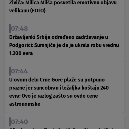
Živića: Milica Milša posvetila emotivnu objavu
velikanu (FOTO)
07:48
Državljanki Srbije određeno zadržavanje u
Podgorici: Sumnjiče je da je ukrala robu vrednu
1.200 evra
07:44
U ovom delu Crne Gore plaže su potpuno
prazne jer suncobran i ležaljka koštaju 240
evra: Ovo je razlog zašto su ovde cene
astronomske
07:40