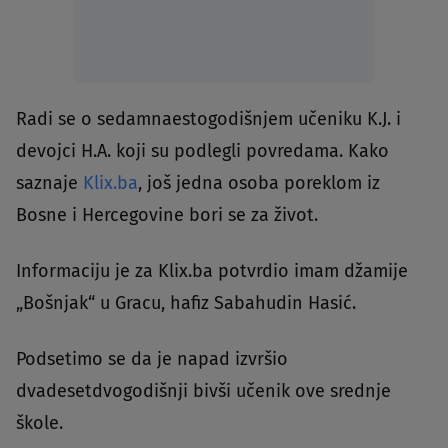
Radi se o sedamnaestogodišnjem učeniku K.J. i
devojci H.A. koji su podlegli povredama. Kako
saznaje
Klix.ba
, još jedna osoba poreklom iz
Bosne i Hercegovine bori se za život.
Informaciju je za Klix.ba potvrdio imam džamije
„Bošnjak“ u Gracu, hafiz Sabahudin Hasić.
Podsetimo se da je napad izvršio
dvadesetdvogodišnji bivši učenik ove srednje
škole.