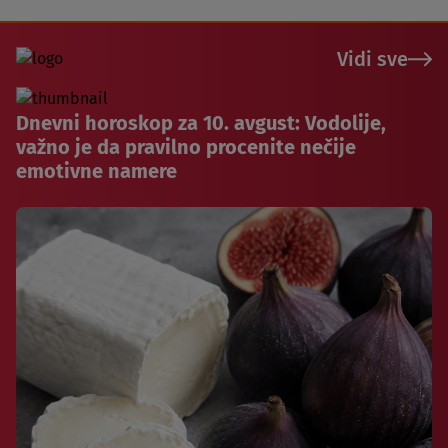
Vidi sve
Dnevni horoskop za 10. avgust: Vodolije,
važno je da pravilno procenite nečije
emotivne namere