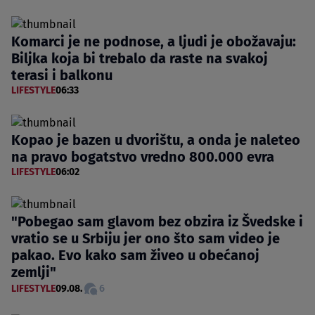
Komarci je ne podnose, a ljudi je obožavaju:
Biljka koja bi trebalo da raste na svakoj
terasi i balkonu
LIFESTYLE
06:33
Kopao je bazen u dvorištu, a onda je naleteo
na pravo bogatstvo vredno 800.000 evra
LIFESTYLE
06:02
"Pobegao sam glavom bez obzira iz Švedske i
vratio se u Srbiju jer ono što sam video je
pakao. Evo kako sam živeo u obećanoj
zemlji"
LIFESTYLE
09.08.
6