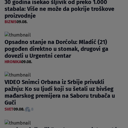
30 godina isekao šljivik od preko 1.000
stabala: Više ne može da pokrije troškove
proizvodnje
BIZNIS
09.08.
Opsadno stanje na Dorćolu: Mladić (21)
pogođen direktno u stomak, drugovi ga
dovezli u Urgentni centar
HRONIKA
09.08.
VIDEO Snimci Orbana iz Srbije privukli
pažnju: Ko su ljudi koji su šetali uz bivšeg
mađarskog premijera na Saboru trubača u
Guči
SVET
09.08.
8