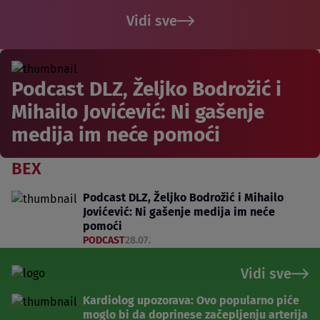
Vidi sve
Podcast DLZ, Željko Bodrožić i
Mihailo Jovićević: Ni gašenje
medija im neće pomoći
BEX
Podcast DLZ, Željko Bodrožić i Mihailo
Jovićević: Ni gašenje medija im neće
pomoći
PODCAST
28.07.
Vidi sve
Kardiolog upozorava: Ovo popularno piće
moglo bi da doprinese začepljenju arterija