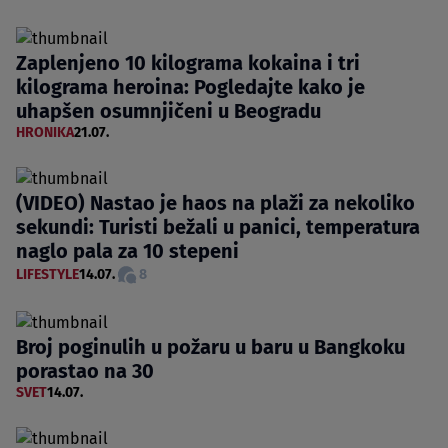
Zaplenjeno 10 kilograma kokaina i tri
kilograma heroina: Pogledajte kako je
uhapšen osumnjičeni u Beogradu
HRONIKA
21.07.
(VIDEO) Nastao je haos na plaži za nekoliko
sekundi: Turisti bežali u panici, temperatura
naglo pala za 10 stepeni
LIFESTYLE
14.07.
8
Broj poginulih u požaru u baru u Bangkoku
porastao na 30
SVET
14.07.