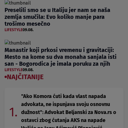
Preselili smo se u Italiju jer nam se naša
zemlja smučila: Evo koliko manje para
trošimo mesečno
LIFESTYLE
09.08.
Manastir koji prkosi vremenu i gravitaciji:
Mesto na kome su dva monaha sanjala isti
san - Bogorodica je imala poruku za njih
LIFESTYLE
09.08.
NAJČITANIJE
"Ako Komora ćuti kada vlast napada
advokata, ne ispunjava svoju osnovnu
1.
dužnost": Advokat Beljanski za Nova.rs o
ostavci zbog ćutanja AKS na napade