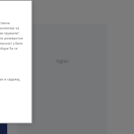
ствени
хнологије за
мо пружили".
ити релевантни
ласност у било
збори ће се
Oglas
е и садржај,