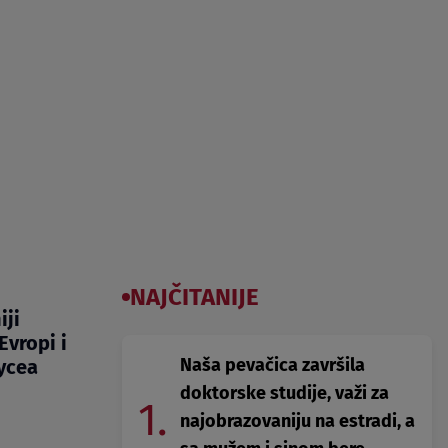
NAJČITANIJE
iji
Evropi i
Naša pevačica završila
oycea
doktorske studije, važi za
1.
najobrazovaniju na estradi, a