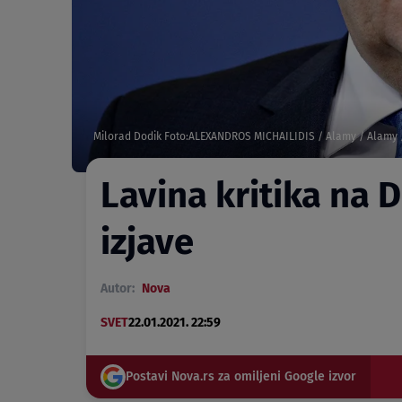
Milorad Dodik Foto:ALEXANDROS MICHAILIDIS / Alamy / Alamy 
Lavina kritika na 
izjave
Autor:
Nova
SVET
22.01.2021. 22:59
Postavi Nova.rs za omiljeni Google izvor