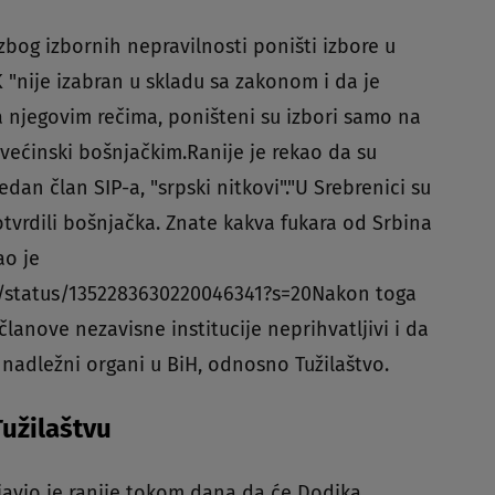
zbog izbornih nepravilnosti poništi izbore u
K "nije izabran u skladu sa zakonom i da je
 njegovim rečima, poništeni su izbori samo na
 većinski bošnjačkim.Ranije je rekao da su
jedan član SIP-a, "srpski nitkovi"."U Srebrenici su
otvrdili bošnjačka. Znate kakva fukara od Srbina
ao je
aB/status/1352283630220046341?s=20Nakon toga
lanove nezavisne institucije neprihvatljivi i da
nadležni organi u BiH, odnosno Tužilaštvo.
Tužilaštvu
javio je ranije tokom dana da će Dodika