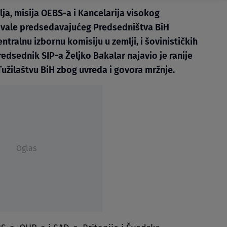
a, misija OEBS-a i Kancelarija visokog
ovale predsedavajućeg Predsedništva BiH
ralnu izbornu komisiju u zemlji, i šovinističkih
edsednik SIP-a Željko Bakalar najavio je ranije
Tužilaštvu BiH zbog uvreda i govora mržnje.
Oglas