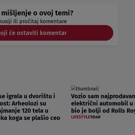
 mišljenje o ovoj temi?
kusiji ili pročitaj komentare
koji će ostaviti komentar
e igrala u dvorištu i
Vozio sam najprodavan
ost: Arheolozi su
električni automobil u 
ajmanje 120 tela u
bio je bolji od Rolls R
ka koga se plašio ceo
LIFESTYLE
10:40