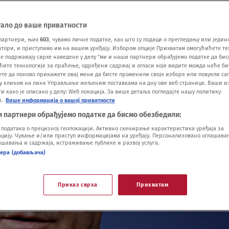
тало до ваше приватности
партнери, њих
603
, чувамо личне податке, као што су подаци о прегледању или једин
ори, и приступамо им на вашем уређају. Избором опције Прихватам омогућићете те
е подржавају сврхе наведене у делу "ми и наши партнери обрађујемо податке да бис
ћите технологије за праћење, одређени садржај и огласи које видите можда неће б
ете да поново прикажете овај мени да бисте променили своје изборе или повукли саг
у кликом на линк Управљање жељеним поставкама на дну ове веб странице. Ваши и
 како је описано у делу: Wеб локација. За више детаља погледајте нашу политику
и.
Више информација о вашој приватности
и партнери обрађујемо податке да бисмо обезбедили:
одатака о прецизној геолокацији. Активно скенирање карактеристика уређаја за
ију. Чување и/или приступ информацијама на уређају. Персонализовано оглашавањ
шавања и садржаја, истраживање публике и развој услуга.
нера (добављача)
Приказ сврха
Прихватам