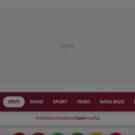
Oglas
VESTI
SHOW
SPORT
VIDEO
NOVA BAZA
Politika
Društvo
Biznis
Svet
Hronika