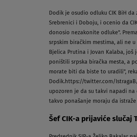
Dodik je osudio odluku CIK BiH da 
Srebrenici i Doboju, i ocenio da CI
donosio nezakonite odluke". Prema
srpskim biračkim mestima, ali ne u
Bjelica Prutina i Jovan Kalaba, još 
poništili srpska biračka mesta, a p
morate biti da biste to uradili", rek
Dodik.https://twitter.com/Istrag
upozoren je da su takvi napadi na č
takvo ponašanje moraju da istraže 
Šef CIK-a prijaviće slučaj 
Predsednik SIP-a Željko Bakalar na