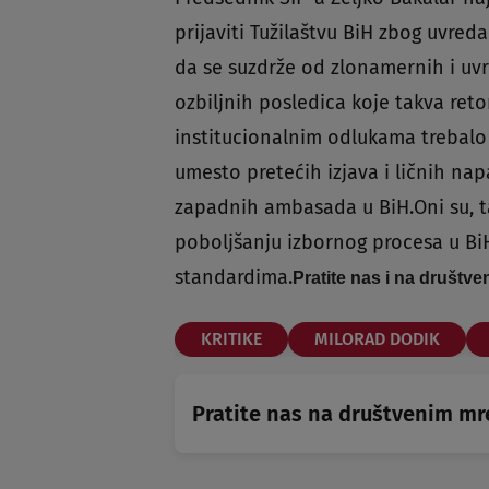
prijaviti Tužilaštvu BiH zbog uvred
da se suzdrže od zlonamernih i uvre
ozbiljnih posledica koje takva ret
institucionalnim odlukama trebalo 
umesto pretećih izjava i ličnih nap
zapadnih ambasada u BiH.Oni su, ta
poboljšanju izbornog procesa u B
standardima.
Pratite nas i na društv
KRITIKE
MILORAD DODIK
Pratite nas na društvenim m