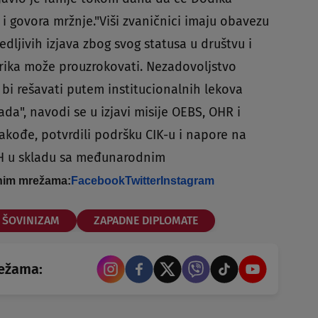
a i govora mržnje."Viši zvaničnici imaju obavezu
dljivih izjava zbog svog statusa u društvu i
orika može prouzrokovati. Nezadovoljstvo
bi rešavati putem institucionalnih lekova
ada", navodi se u izjavi misije OEBS, OHR i
kođe, potvrdili podršku CIK-u i napore na
iH u skladu sa međunarodnim
enim mrežama:
Facebook
Twitter
Instagram
ŠOVINIZAM
ZAPADNE DIPLOMATE
režama: