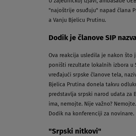
U zajedničkoj izjavi, ambasade OEB
"najoštrije osuđuju" napad člana 
a Vanju Bjelicu Prutinu.
Dodik je članove SIP nazv
Ova reakcija usledila je nakon što 
poništi rezultate lokalnih izbora u
vređajući srpske članove tela, nazi
Bjelica Prutina donela takvu odluk
predstavlja srpski narod udata za B
ima, nemojte. Nije važno? Nemojte.
Dodik na konferenciji za novinare.
"Srpski nitkovi"