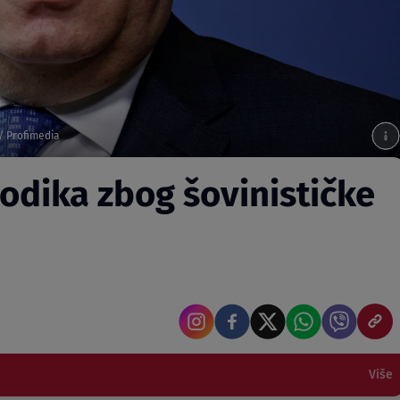
/ Profimedia
Dodika zbog šovinističke
Više