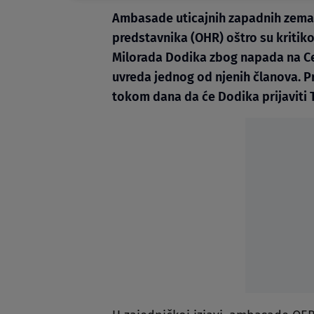
Ambasade uticajnih zapadnih zemalj
predstavnika (OHR) oštro su kritik
Milorada Dodika zbog napada na Cent
uvreda jednog od njenih članova. Pr
tokom dana da će Dodika prijaviti 