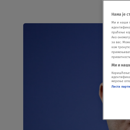
Нама је с
Ми и наши 
идентификат
праћење кој
Ако онемогу
за вас. Мож
ком тренутк
примењивати
приватност
Ми и наш
Коришћење п
идентификац
мерење огла
Листа парт