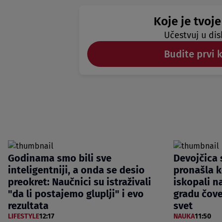
Koje je tvoje
Učestvuj u dis
Budite prvi 
Godinama smo bili sve
Devojčica s
inteligentniji, a onda se desio
pronašla k
preokret: Naučnici su istraživali
iskopali n
"da li postajemo gluplji" i evo
gradu čove
rezultata
svet
LIFESTYLE
12:17
NAUKA
11:50