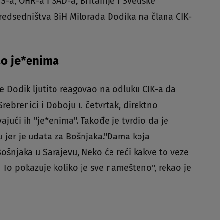
S-a, OHR-a i SAD-a, Britanije i Švedske
Predsedništva BiH Milorada Dodika na člana CIK-
ao je*enima
je Dodik ljutito reagovao na odluku CIK-a da
 Srebrenici i Doboju u četvrtak, direktno
vajući ih "je*enima". Takođe je tvrdio da je
u jer je udata za Bošnjaka."Dama koja
ošnjaka u Sarajevu, Neko će reći kakve to veze
 To pokazuje koliko je sve namešteno", rekao je