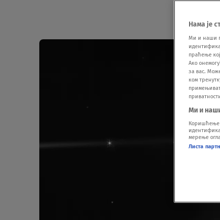
Нама је с
Ми и наши 
идентификат
праћење кој
Ако онемогу
за вас. Мож
ком тренутк
примењивати
приватност
Ми и наш
Коришћење п
идентификац
мерење огла
Листа парт