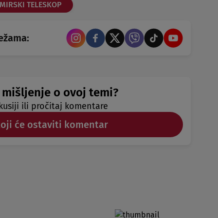
MIRSKI TELESKOP
režama:
 mišljenje o ovoj temi?
kusiji ili pročitaj komentare
koji će ostaviti komentar