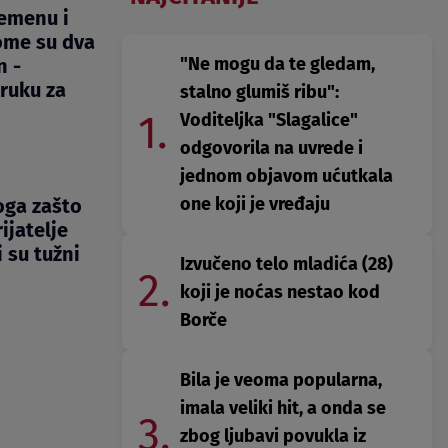
remenu i
kome su dva
"Ne mogu da te gledam,
n -
ruku za
stalno glumiš ribu":
1.
Voditeljka "Slagalice"
odgovorila na uvrede i
jednom objavom ućutkala
one koji je vređaju
oga zašto
ijatelje
i su tužni
Izvučeno telo mladića (28)
2.
koji je noćas nestao kod
Borče
Bila je veoma popularna,
imala veliki hit, a onda se
3.
zbog ljubavi povukla iz