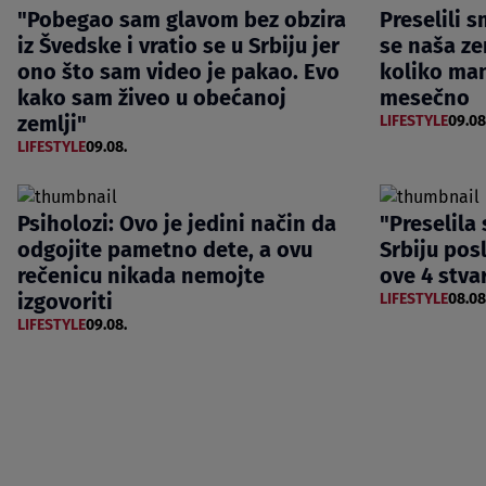
"Pobegao sam glavom bez obzira
Preselili s
iz Švedske i vratio se u Srbiju jer
se naša ze
ono što sam video je pakao. Evo
koliko man
kako sam živeo u obećanoj
mesečno
zemlji"
LIFESTYLE
09.08
LIFESTYLE
09.08.
Psiholozi: Ovo je jedini način da
"Preselila
odgojite pametno dete, a ovu
Srbiju posl
rečenicu nikada nemojte
ove 4 stva
izgovoriti
LIFESTYLE
08.08
LIFESTYLE
09.08.