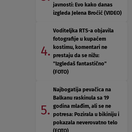
javnosti: Evo kako danas
izgleda Jelena Broćić (VIDEO)
Voditeljka RTS-a objavila
fotografije u kupaćem
4.
kostimu, komentari ne
prestaju da se nižu:
"Izgledaš fantastično"
(FOTO)
Najbogatija pevačica na
Balkanu raskinula sa 19
5.
godina mlađim, ali se ne
potresa: Pozirala u bikiniju i
pokazala neverovatno telo
(FOTO)