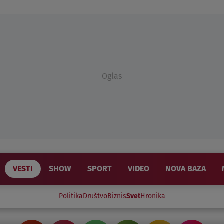
Oglas
VESTI
SHOW
SPORT
VIDEO
NOVA BAZA
Politika
Društvo
Biznis
Svet
Hronika