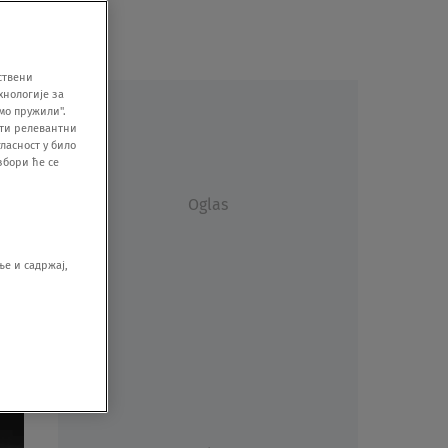
ствени
хнологије за
мо пружили".
ити релевантни
ласност у било
збори ће се
Oglas
е и садржај,