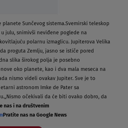
́e planete Sunčevog sistema.Svemirski teleskop
 u julu, snimivši neviđene poglede na
kovitlajuću polarnu izmaglicu. Jupiterova Velika
da proguta Zemlju, jasno se ističe pored
dna slika širokog polja je posebno
tenove oko planete, kao i dva mala meseca na
ada nismo videli ovakav Jupiter. Sve je to
anetarni astronom Imke de Pater sa
ju.„Nismo očekivali da će biti ovako dobro, da
te nas i na društvenim
am
Pratite nas na Google News