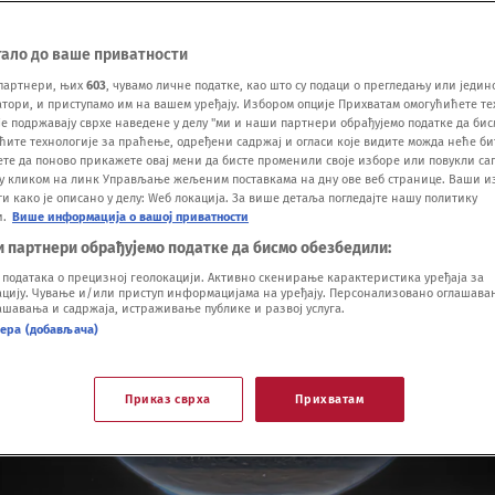
тало до ваше приватности
партнери, њих
603
, чувамо личне податке, као што су подаци о прегледању или једин
ори, и приступамо им на вашем уређају. Избором опције Прихватам омогућићете те
е подржавају сврхе наведене у делу "ми и наши партнери обрађујемо податке да бис
ћите технологије за праћење, одређени садржај и огласи које видите можда неће б
ете да поново прикажете овај мени да бисте променили своје изборе или повукли саг
у кликом на линк Управљање жељеним поставкама на дну ове веб странице. Ваши и
 како је описано у делу: Wеб локација. За више детаља погледајте нашу политику
и.
Више информација о вашој приватности
и партнери обрађујемо податке да бисмо обезбедили:
одатака о прецизној геолокацији. Активно скенирање карактеристика уређаја за
ију. Чување и/или приступ информацијама на уређају. Персонализовано оглашавањ
шавања и садржаја, истраживање публике и развој услуга.
нера (добављача)
Приказ сврха
Прихватам