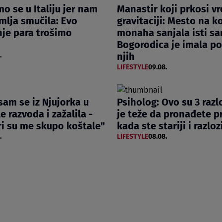
mo se u Italiju jer nam
Manastir koji prkosi v
mlja smučila: Evo
gravitaciji: Mesto na 
je para trošimo
monaha sanjala isti sa
Bogorodica je imala po
njih
.
LIFESTYLE
09.08.
 sam se iz Njujorka u
Psiholog: Ovo su 3 razl
e razvoda i zažalila -
je teže da pronađete pr
ri su me skupo koštale"
kada ste stariji i razloz
.
LIFESTYLE
08.08.