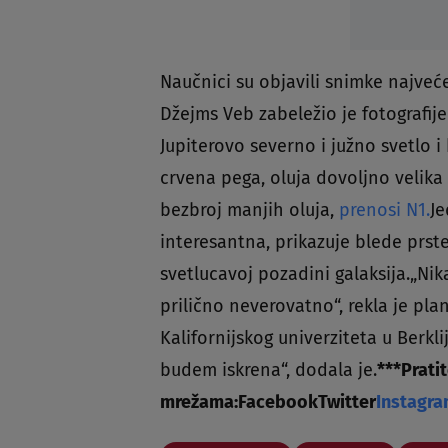
Naučnici su objavili snimke najvec
Džejms Veb zabeležio je fotografije
Jupiterovo severno i južno svetlo i 
crvena pega, oluja dovoljno velika 
bezbroj manjih oluja,
prenosi N1.
Je
interesantna, prikazuje blede prs
svetlucavoj pozadini galaksija.„Nik
prilično neverovatno“, rekla je pl
Kalifornijskog univerziteta u Berkli
budem iskrena“, dodala je.
***
Prati
mrežama:
Facebook
Twitter
Instagr