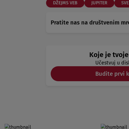
DŽEJMS VEB
JUPITER
SVE
Pratite nas na društvenim m
Koje je tvoje
Učestvuj u dis
Budite prvi 