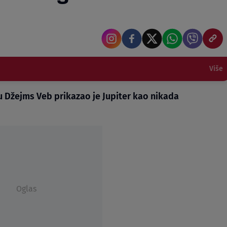
Više
u Džejms Veb prikazao je Jupiter kao nikada
Oglas