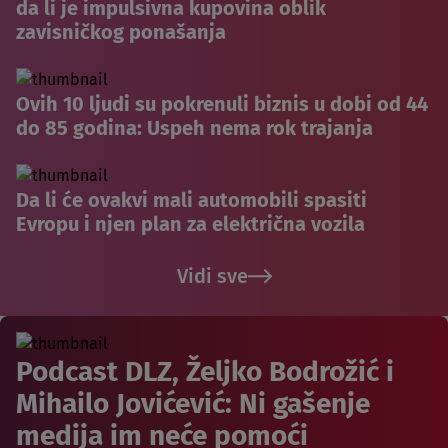
da li je impulsivna kupovina oblik
zavisničkog ponašanja
Ovih 10 ljudi su pokrenuli biznis u dobi od 44
do 85 godina: Uspeh nema rok trajanja
Da li će ovakvi mali automobili spasiti
Evropu i njen plan za električna vozila
Vidi sve
Podcast DLZ, Željko Bodrožić i
Mihailo Jovićević: Ni gašenje
medija im neće pomoći