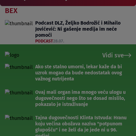
BEX
Podcast DLZ, Željko Bodrožić i Mihailo
Jovićević: Ni gašenje medija im neće
pomoći
PODCAST
28.07.
Vidi sve
Ako ste stalno umorni, lekar kaže da bi
uzrok mogao da bude nedostatak ovog
važnog nutrijenta
Ovaj mali organ ima mnogo veću ulogu u
dugovečnosti nego što se dosad mislilo,
pokazalo je istraživanje
Tajna dugovečnosti Klinta Istvuda: Hranu
koju većina obožava naziva "potpunom
glupošću" i ne želi da je jede ni u 96.
godini