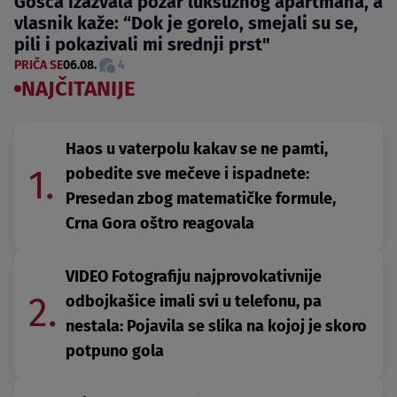
Gošća izazvala požar luksuznog apartmana, a
vlasnik kaže: “Dok je gorelo, smejali su se,
pili i pokazivali mi srednji prst"
PRIČA SE
06.08.
4
NAJČITANIJE
Haos u vaterpolu kakav se ne pamti,
1.
pobedite sve mečeve i ispadnete:
Presedan zbog matematičke formule,
Crna Gora oštro reagovala
VIDEO Fotografiju najprovokativnije
2.
odbojkašice imali svi u telefonu, pa
nestala: Pojavila se slika na kojoj je skoro
potpuno gola