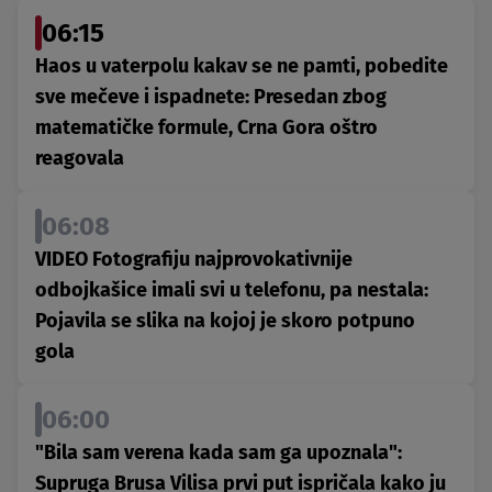
06:15
Haos u vaterpolu kakav se ne pamti, pobedite
sve mečeve i ispadnete: Presedan zbog
matematičke formule, Crna Gora oštro
reagovala
06:08
VIDEO Fotografiju najprovokativnije
odbojkašice imali svi u telefonu, pa nestala:
Pojavila se slika na kojoj je skoro potpuno
gola
06:00
"Bila sam verena kada sam ga upoznala":
Supruga Brusa Vilisa prvi put ispričala kako ju