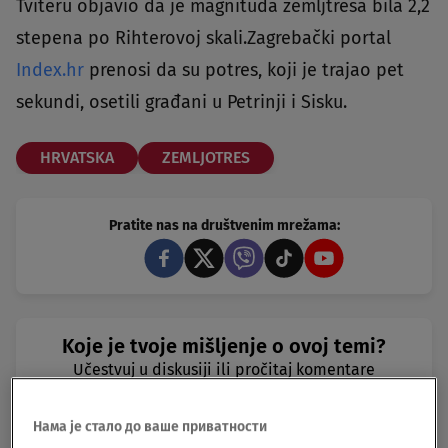
Tviteru objavio da je magnituda zemljtresa bila 2,2
stepena po Rihterovoj skali.Zagrebački portal
Index.hr
prenosi da su potres, koji je trajao pet
sekundi, osetili građani u Petrinji i Sisku.
HRVATSKA
ZEMLJOTRES
Pratite nas na društvenim mrežama:
Koje je tvoje mišljenje o ovoj temi?
Učestvuj u diskusiji ili pročitaj komentare
Budite prvi koji će ostaviti komentar
Нама је стало до ваше приватности