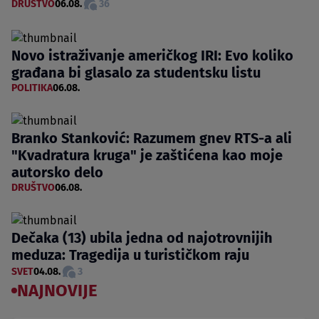
DRUŠTVO
06.08.
36
Novo istraživanje američkog IRI: Evo koliko
građana bi glasalo za studentsku listu
POLITIKA
06.08.
Branko Stanković: Razumem gnev RTS-a ali
"Kvadratura kruga" je zaštićena kao moje
autorsko delo
DRUŠTVO
06.08.
Dečaka (13) ubila jedna od najotrovnijih
meduza: Tragedija u turističkom raju
SVET
04.08.
3
NAJNOVIJE