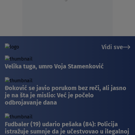
Vidi sve
Velika tuga, umro Voja Stamenković
Đoković se javio porukom bez reči, ali jasno
je na šta je mislio: Već je počelo
odbrojavanje dana
Fudbaler (19) udario pešaka (84): Policija
istražuje sumnje da je učestvovao u ilegalnoj