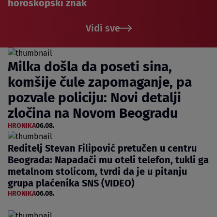
horoskopski znak
Vidi sve
Milka došla da poseti sina,
komšije čule zapomaganje, pa
pozvale policiju: Novi detalji
zločina na Novom Beogradu
HRONIKA
06.08.
Reditelj Stevan Filipović pretučen u centru
Beograda: Napadači mu oteli telefon, tukli ga
metalnom stolicom, tvrdi da je u pitanju
grupa plaćenika SNS (VIDEO)
HRONIKA
06.08.