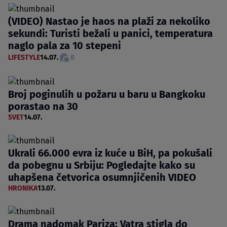
(VIDEO) Nastao je haos na plaži za nekoliko
sekundi: Turisti bežali u panici, temperatura
naglo pala za 10 stepeni
LIFESTYLE
14.07.
8
Broj poginulih u požaru u baru u Bangkoku
porastao na 30
SVET
14.07.
Ukrali 66.000 evra iz kuće u BiH, pa pokušali
da pobegnu u Srbiju: Pogledajte kako su
uhapšena četvorica osumnjičenih VIDEO
HRONIKA
13.07.
Drama nadomak Pariza: Vatra stigla do