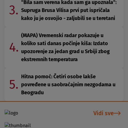
"Bila sam verena kada sam ga upoznala":
3.
Supruga Brusa Vilisa prvi put ispričala
kako ju je osvojio - zaljubili se u teretani
(MAPA) Vremenski radar pokazuje u
4.
koliko sati danas počinje kiša: Izdato
upozorenje za jedan grad u Srbiji zbog
ekstremnih temperatura
Hitna pomoć: Četiri osobe lakše
5.
povređene u saobraćajnim nezgodama u
Beogradu
Vidi sve