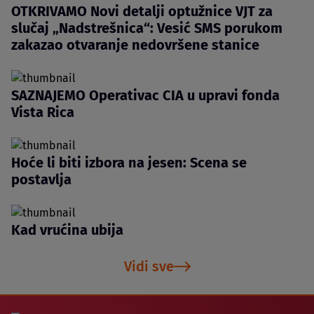
OTKRIVAMO Novi detalji optužnice VJT za
slučaj „Nadstrešnica“: Vesić SMS porukom
zakazao otvaranje nedovršene stanice
SAZNAJEMO Operativac CIA u upravi fonda
Vista Rica
Hoće li biti izbora na jesen: Scena se
postavlja
Kad vrućina ubija
Vidi sve