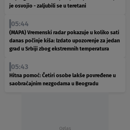
je osvojio - zaljubili se u teretani
05:44
(MAPA) Vremenski radar pokazuje u koliko sati
danas počinje kiša: Izdato upozorenje za jedan
grad u Srbiji zbog ekstremnih temperatura
05:43
Hitna pomoć: Četiri osobe lakše povređene u
saobraćajnim nezgodama u Beogradu
Oglas