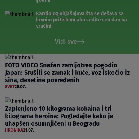
Kardiolog objašnjava šta se dešava sa
krvnim pritiskom ako sedite ceo dan na
vrućini
Vidi sve
FOTO VIDEO Snažan zemljotres pogodio
Japan: Srušili se zamak i kuće, voz iskočio iz
šina, desetine povređenih
SVET
28.07.
Zaplenjeno 10 kilograma kokaina i tri
kilograma heroina: Pogledajte kako je
uhapšen osumnjičeni u Beogradu
HRONIKA
21.07.