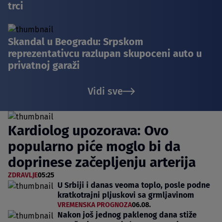
trci
Skandal u Beogradu: Srpskom
reprezentativcu razlupan skupoceni auto u
privatnoj garaži
Vidi sve
Kardiolog upozorava: Ovo
popularno piće moglo bi da
doprinese začepljenju arterija
ZDRAVLJE
05:25
U Srbiji i danas veoma toplo, posle podne
kratkotrajni pljuskovi sa grmljavinom
VREMENSKA PROGNOZA
06.08.
Nakon još jednog paklenog dana stiže