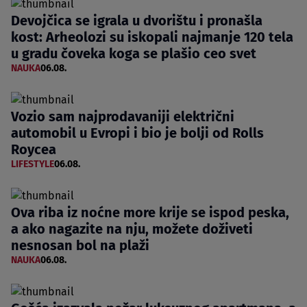
Devojčica se igrala u dvorištu i pronašla
kost: Arheolozi su iskopali najmanje 120 tela
u gradu čoveka koga se plašio ceo svet
NAUKA
06.08.
Vozio sam najprodavaniji električni
automobil u Evropi i bio je bolji od Rolls
Roycea
LIFESTYLE
06.08.
Ova riba iz noćne more krije se ispod peska,
a ako nagazite na nju, možete doživeti
nesnosan bol na plaži
NAUKA
06.08.