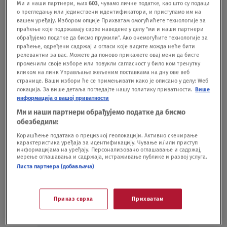
Ми и наши партнери, њих
603
, чувамо личне податке, као што су подаци
о прегледању или јединствени идентификатори, и приступамо им на
вашем уређају. Избором опције Прихватам омогућићете технологије за
праћење које подржавају сврхе наведене у делу "ми и наши партнери
обрађујемо податке да бисмо пружили". Ако онемогућите технологије за
праћење, одређени садржај и огласи које видите можда неће бити
релевантни за вас. Можете да поново прикажете овај мени да бисте
променили своје изборе или повукли сагласност у било ком тренутку
кликом на линк Управљање жељеним поставкама на дну ове веб
странице. Ваши избори ће се примењивати како је описано у делу: Wеб
локација. За више детаља погледајте нашу политику приватности.
Више
Oglas
информација о вашој приватности
Ми и наши партнери обрађујемо податке да бисмо
обезбедили:
Коришћење података о прецизној геолокацији. Активно скенирање
карактеристика уређаја за идентификацију. Чување и/или приступ
информацијама на уређају. Персонализовано оглашавање и садржај,
мерење оглашавања и садржаја, истраживање публике и развој услуга.
Листа партнера (добављача)
Приказ сврха
Прихватам
Oglas