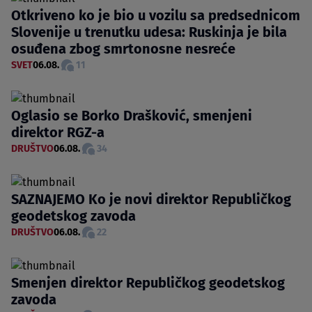
Otkriveno ko je bio u vozilu sa predsednicom
Slovenije u trenutku udesa: Ruskinja je bila
osuđena zbog smrtonosne nesreće
SVET
06.08.
11
Oglasio se Borko Drašković, smenjeni
direktor RGZ-a
DRUŠTVO
06.08.
34
SAZNAJEMO Ko je novi direktor Republičkog
geodetskog zavoda
DRUŠTVO
06.08.
22
Smenjen direktor Republičkog geodetskog
zavoda