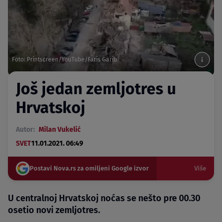
Foto: Printscreen/YouTube/Faris Garib
Još jedan zemljotres u
Hrvatskoj
Autor:
Milan Vukelić
SVET
11.01.2021. 06:49
Postavi Nova.rs za omiljeni Google izvor
Više
U centralnoj Hrvatskoj noćas se nešto pre 00.30
osetio novi zemljotres.