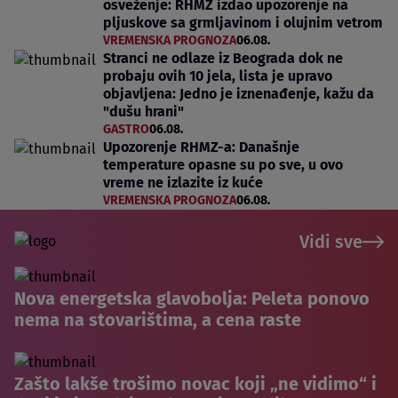
osveženje: RHMZ izdao upozorenje na
pljuskove sa grmljavinom i olujnim vetrom
VREMENSKA PROGNOZA
06.08.
Stranci ne odlaze iz Beograda dok ne
probaju ovih 10 jela, lista je upravo
objavljena: Jedno je iznenađenje, kažu da
"dušu hrani"
GASTRO
06.08.
Upozorenje RHMZ-a: Današnje
temperature opasne su po sve, u ovo
vreme ne izlazite iz kuće
VREMENSKA PROGNOZA
06.08.
Vidi sve
Nova energetska glavobolja: Peleta ponovo
nema na stovarištima, a cena raste
Zašto lakše trošimo novac koji „ne vidimo“ i