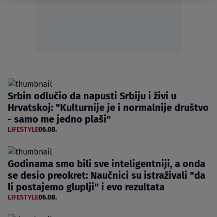
Srbin odlučio da napusti Srbiju i živi u
Hrvatskoj: "Kulturnije je i normalnije društvo
- samo me jedno plaši"
LIFESTYLE
06.08.
Godinama smo bili sve inteligentniji, a onda
se desio preokret: Naučnici su istraživali "da
li postajemo gluplji" i evo rezultata
LIFESTYLE
06.08.