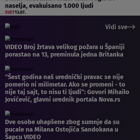
naselja, evakuisano 1.000 ljudi
SVET
13.07.
Vidi sve
VIDEO Broj žrtava velikog požara u Španiji
porastao na 13, preminula jedna Britanka
“Šest godina naš urednički pravac se nije
pomerio ni milimetar. Ako se promeni - to
nije taj sajt, to nisu ti ljudi”: Govori Mihailo
Jovićević, glavni urednik portala Nova.rs
Dve osobe uhapšene zbog sumnje da su
pucale na Milana Ostojića Sandokana u
Šapcu VIDEO