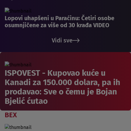
Lopovi uhapšeni u Paraćinu: Četiri osobe
osumnjičene za više od 30 krađa VIDEO
Vidi sve
ISPOVEST - Kupovao kuće u
Kanadi za 150.000 dolara, pa ih
prodavao: Sve o čemu je Bojan
Bjelić ćutao
BEX