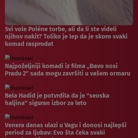
Svi vole Polène torbe, ali da li ste videli
njihov nakit? Toliko je lep da je skoro svaki
komad rasprodat
Najpoželjniji komadi iz filma „Đavo nosi
Pradu 2“ sada mogu završiti u vašem ormaru
Bela Hadid je potvrdila da je "seoska
haljina" siguran izbor za leto
Venera danas ulazi u Vagu i donosi najlepši
period za ljubav: Evo šta čeka svaki