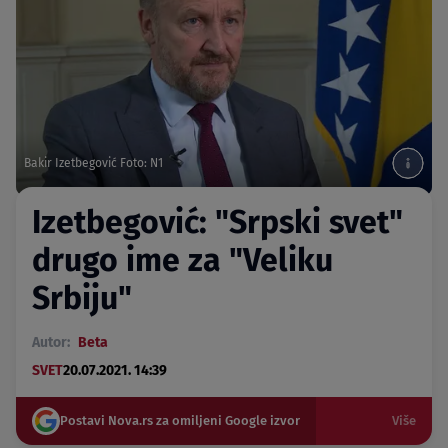
Bakir Izetbegović Foto: N1
Izetbegović: "Srpski svet"
drugo ime za "Veliku
Srbiju"
Autor:
Beta
SVET
20.07.2021. 14:39
Postavi Nova.rs za omiljeni Google izvor
Više