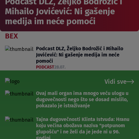
Podcast DLZ, Željko Bodrožić i
Mihailo Jovićević: Ni gašenje
medija im neće pomoći
BEX
Podcast DLZ, Željko Bodrožić i Mihailo
Jovićević: Ni gašenje medija im neće
pomoći
PODCAST
28.07.
Vidi sve
Ovaj mali organ ima mnogo veću ulogu u
dugovečnosti nego što se dosad mislilo,
pokazalo je istraživanje
Tajna dugovečnosti Klinta Istvuda: Hranu
koju većina obožava naziva "potpunom
glupošću" i ne želi da je jede ni u 96.
godini