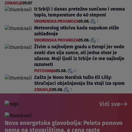
ZDRAVLJE
05:07
U Srbiji i danas pretežno sunčano i veoma
toplo, temperature do 40 stepeni
VREMENSKA PROGNOZA
05.08.
1
Meteorolog otkriva kada napokon stiže
zahlađenje
VREMENSKA PROGNOZA
05.08.
2
Živim u najboljem gradu u Evropi jer ovde
svaki dan sija sunce, ali jedna stvar je
užasna. Moji ljudi iz Srbije će me najbolje
razumeti
PUTOVANJA
05.08.
8
Zašto je Novo Nordisk tužio Eli Lilly:
Stručnjaci objašnjavaju šta stoji iza spora
ZDRAVLJE
05.08.
1
Vidi sve
Nova energetska glavobolja: Peleta ponovo
nema na stovarištima, a cena raste