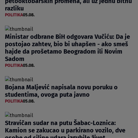
petooktobarskih promena, ali uz jednu bitnu
razliku
POLITIKA
05.08.
Ministar odbrane BiH odgovara Vučiću: Da je
postojao zahtev, bio bi uhapšen - ako smeš
hajde da prošetamo Beogradom ili Novim
Sadom
POLITIKA
05.08.
Bojana Maljević napisala novu poruku o
studentima, ovoga puta javno
POLITIKA
05.08.
Stravičan sudar na putu Šabac-Loznica:
Kamion se zakucao u parkirano vozilo, dve
osobe od siline udara izgubile život