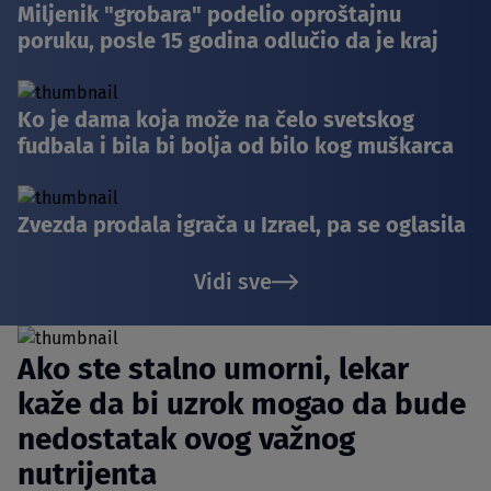
Miljenik "grobara" podelio oproštajnu
poruku, posle 15 godina odlučio da je kraj
Ko je dama koja može na čelo svetskog
fudbala i bila bi bolja od bilo kog muškarca
Zvezda prodala igrača u Izrael, pa se oglasila
Vidi sve
Ako ste stalno umorni, lekar
kaže da bi uzrok mogao da bude
nedostatak ovog važnog
nutrijenta