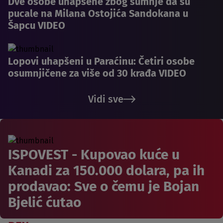
Dve osobe uhapšene zbog sumnje da su
pucale na Milana Ostojića Sandokana u
Šapcu VIDEO
Lopovi uhapšeni u Paraćinu: Četiri osobe
osumnjičene za više od 30 krađa VIDEO
Vidi sve
ISPOVEST - Kupovao kuće u
Kanadi za 150.000 dolara, pa ih
prodavao: Sve o čemu je Bojan
Bjelić ćutao