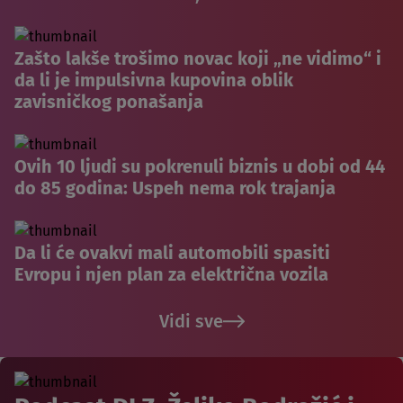
Zašto lakše trošimo novac koji „ne vidimo“ i
da li je impulsivna kupovina oblik
zavisničkog ponašanja
Ovih 10 ljudi su pokrenuli biznis u dobi od 44
do 85 godina: Uspeh nema rok trajanja
Da li će ovakvi mali automobili spasiti
Evropu i njen plan za električna vozila
Vidi sve