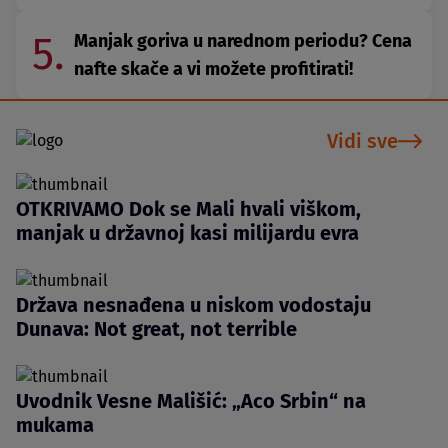
5.
Manjak goriva u narednom periodu? Cena
nafte skače a vi možete profitirati!
Vidi sve
OTKRIVAMO Dok se Mali hvali viškom,
manjak u državnoj kasi milijardu evra
Država nesnađena u niskom vodostaju
Dunava: Not great, not terrible
Uvodnik Vesne Mališić: „Aco Srbin“ na
mukama