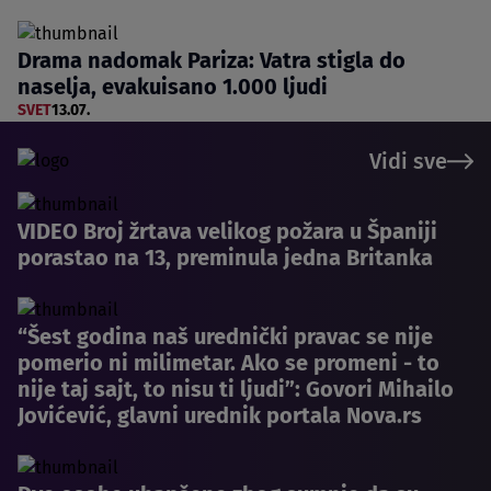
Drama nadomak Pariza: Vatra stigla do
naselja, evakuisano 1.000 ljudi
SVET
13.07.
Vidi sve
VIDEO Broj žrtava velikog požara u Španiji
porastao na 13, preminula jedna Britanka
“Šest godina naš urednički pravac se nije
pomerio ni milimetar. Ako se promeni - to
nije taj sajt, to nisu ti ljudi”: Govori Mihailo
Jovićević, glavni urednik portala Nova.rs