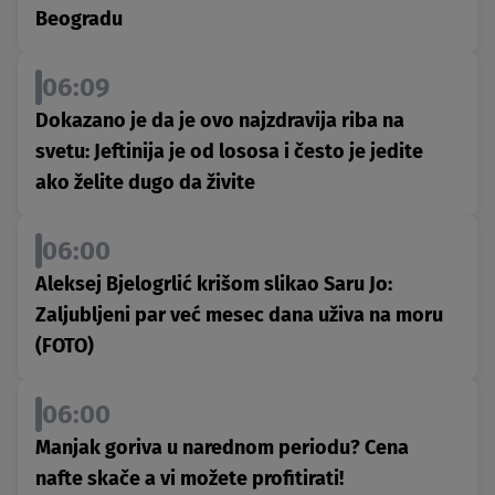
Beogradu
06:09
Dokazano je da je ovo najzdravija riba na
svetu: Jeftinija je od lososa i često je jedite
ako želite dugo da živite
06:00
Aleksej Bjelogrlić krišom slikao Saru Jo:
Zaljubljeni par već mesec dana uživa na moru
(FOTO)
06:00
Manjak goriva u narednom periodu? Cena
nafte skače a vi možete profitirati!