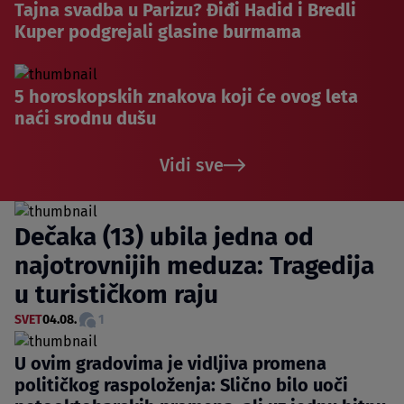
Tajna svadba u Parizu? Điđi Hadid i Bredli
Kuper podgrejali glasine burmama
5 horoskopskih znakova koji će ovog leta
naći srodnu dušu
Vidi sve
Dečaka (13) ubila jedna od
najotrovnijih meduza: Tragedija
u turističkom raju
SVET
04.08.
1
U ovim gradovima je vidljiva promena
političkog raspoloženja: Slično bilo uoči