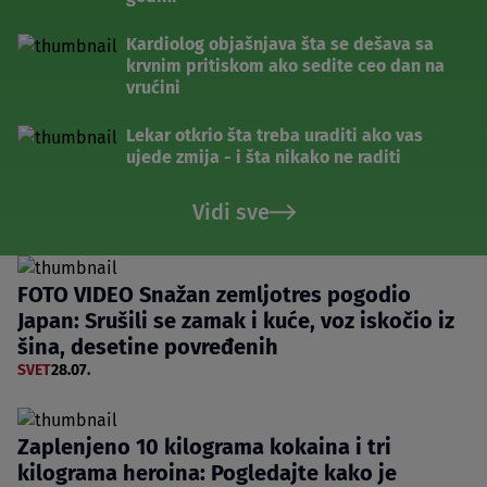
Kardiolog objašnjava šta se dešava sa
krvnim pritiskom ako sedite ceo dan na
vrućini
Lekar otkrio šta treba uraditi ako vas
ujede zmija - i šta nikako ne raditi
Vidi sve
FOTO VIDEO Snažan zemljotres pogodio
Japan: Srušili se zamak i kuće, voz iskočio iz
šina, desetine povređenih
SVET
28.07.
Zaplenjeno 10 kilograma kokaina i tri
kilograma heroina: Pogledajte kako je