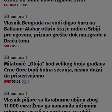
HRONIKA
05.08.
Vlasnik Beograda na vodi digao buru na
Balkanu: Alabar otkrio šta je radio u Srbiji
pre ugovora, priznao greške dok mu zgrade u
Draču tonu
SVET
05.08.
Milatović: „Oluja“ kod velikog broja građana
Crne Gore budi bolna sećanja, nismo dužni
da prisustvujemo
SVET
05.08.
8
Vlasnik piljare sa Karaburme ubijen zbog
11.000 evra: Žena ga namamila intimnim
odnosom, vezali ga pertlama, pa ubili