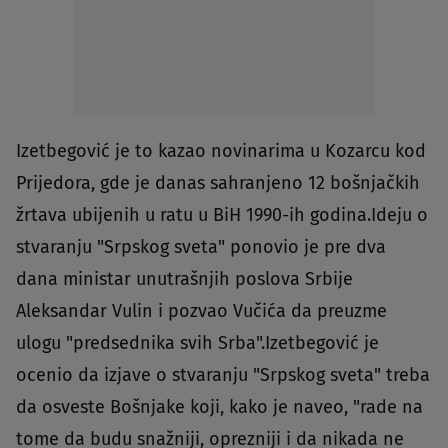
Izetbegović je to kazao novinarima u Kozarcu kod
Prijedora, gde je danas sahranjeno 12 bošnjačkih
žrtava ubijenih u ratu u BiH 1990-ih godina.Ideju o
stvaranju "Srpskog sveta" ponovio je pre dva
dana ministar unutrašnjih poslova Srbije
Aleksandar Vulin i pozvao Vučića da preuzme
ulogu "predsednika svih Srba".Izetbegović je
ocenio da izjave o stvaranju "Srpskog sveta" treba
da osveste Bošnjake koji, kako je naveo, "rade na
tome da budu snažniji, oprezniji i da nikada ne