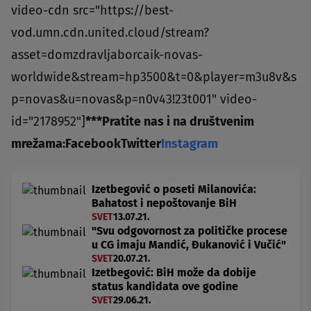
video-cdn src="https://best-
vod.umn.cdn.united.cloud/stream?
asset=domzdravljaborcaik-novas-
worldwide&stream=hp3500&t=0&player=m3u8v&s
p=novas&u=novas&p=n0v43!23t001" video-
id="2178952"]
***
Pratite nas i na društvenim
mrežama:
Facebook
Twitter
Instagram
Izetbegović o poseti Milanovića:
Bahatost i nepoštovanje BiH
SVET
13.07.21.
"Svu odgovornost za političke procese
u CG imaju Mandić, Đukanović i Vučić"
SVET
20.07.21.
Izetbegović: BiH može da dobije
status kandidata ove godine
SVET
29.06.21.