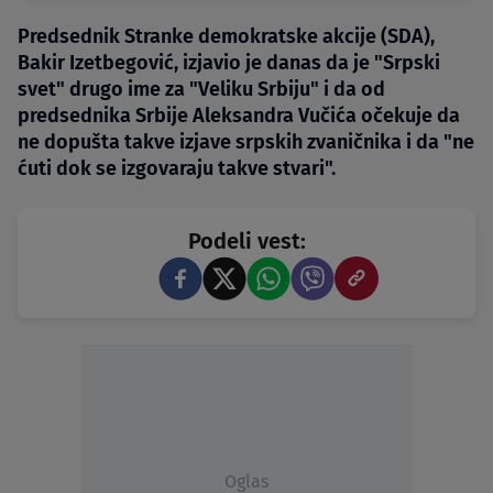
Predsednik Stranke demokratske akcije (SDA),
Bakir Izetbegović, izjavio je danas da je "Srpski
svet" drugo ime za "Veliku Srbiju" i da od
predsednika Srbije Aleksandra Vučića očekuje da
ne dopušta takve izjave srpskih zvaničnika i da "ne
ćuti dok se izgovaraju takve stvari".
Podeli vest:
Oglas