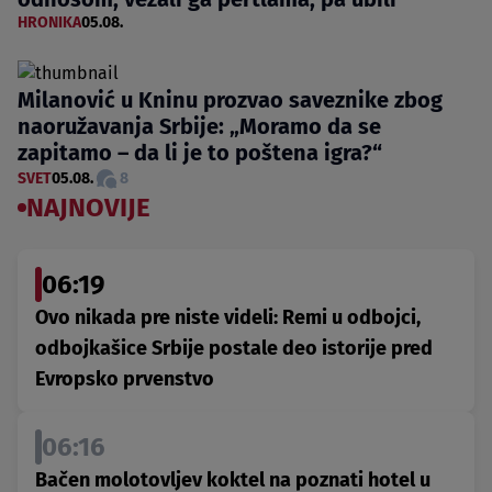
HRONIKA
05.08.
Milanović u Kninu prozvao saveznike zbog
naoružavanja Srbije: „Moramo da se
zapitamo – da li je to poštena igra?“
SVET
05.08.
8
NAJNOVIJE
06:19
Ovo nikada pre niste videli: Remi u odbojci,
odbojkašice Srbije postale deo istorije pred
Evropsko prvenstvo
06:16
Bačen molotovljev koktel na poznati hotel u