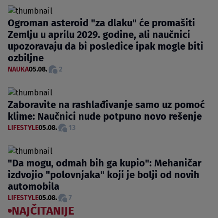
Ogroman asteroid "za dlaku" će promašiti
Zemlju u aprilu 2029. godine, ali naučnici
upozoravaju da bi posledice ipak mogle biti
ozbiljne
NAUKA
05.08.
2
Zaboravite na rashlađivanje samo uz pomoć
klime: Naučnici nude potpuno novo rešenje
LIFESTYLE
05.08.
13
"Da mogu, odmah bih ga kupio": Mehaničar
izdvojio "polovnjaka" koji je bolji od novih
automobila
LIFESTYLE
05.08.
7
NAJČITANIJE