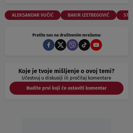
ALEKSANDAR VUČIĆ
BAKIR IZETBEGOVIĆ
STR
Pratite nas na društvenim mrežama:
Koje je tvoje mišljenje o ovoj temi?
Učestvuj u diskusiji ili pročitaj komentare
Budite prvi koji će ostaviti komentar