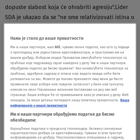
dopuste slabost koja će ohrabriti agresiju".Lider
SDA je ukazao da se "ne sme relativizovati istina o
onome što se desilo" i da će "šehidska krv i istina
očuvati BiH od ponovnih pokušaja stvaranja
Нама је стало до ваше приватности
'srpskih svetova' i podela u Bosni i
Ми и наши партнери, њих
603
, чувамо личне податке, као што су подаци
о прегледању или јединствени идентификатори, и приступамо им на
Hercegovini"."Ne mogu se izjednačavati strane,
вашем уређају. Избором опције Прихватам омогућићете технологије за
праћење које подржавају сврхе наведене у делу "ми и наши партнери
pričati o 'nesrećnom sukobu', to je bila agresija,
обрађујемо податке да бисмо пружили". Ако онемогућите технологије за
праћење, одређени садржај и огласи које видите можда неће бити
genocid i etničko čišćenje", kazao je Izetbegović o
релевантни за вас. Можете да поново прикажете овај мени да бисте
променили своје изборе или повукли сагласност у било ком тренутку
ratu 1990-ih godina.Po njegovim rečima, i u Krajini
кликом на линк Управљање жељеним поставкама на дну ове веб
странице. Ваши избори ће се примењивати како је описано у делу: Wеб
se tokom rata u BiH "desio genocid, koji je jednak
локација. За више детаља погледајте нашу политику приватности.
Више
информација о вашој приватности
onom u Podrinju", s tim da je u Srebrenici "bio
Ми и наши партнери обрађујемо податке да бисмо
dosta intezivniji"."Agresiju na BiH, genocid u BiH,
обезбедили:
etnička čišćenja učinila je srpska strana, da ne
Коришћење података о прецизној геолокацији. Активно скенирање
карактеристика уређаја за идентификацију. Чување и/или приступ
kažem srpski narod, ali kažem srpska strana, jer su
информацијама на уређају. Персонализовано оглашавање и садржај,