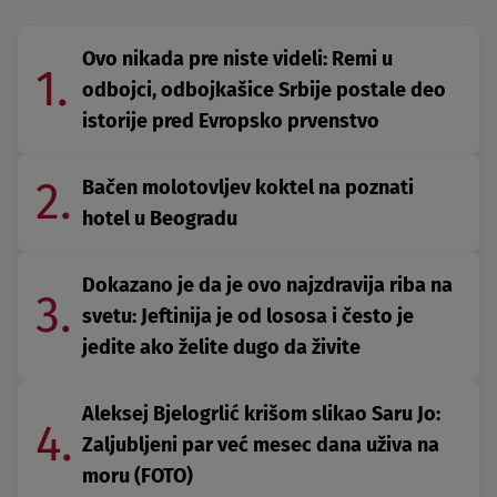
Ovo nikada pre niste videli: Remi u
1.
odbojci, odbojkašice Srbije postale deo
istorije pred Evropsko prvenstvo
2.
Bačen molotovljev koktel na poznati
hotel u Beogradu
Dokazano je da je ovo najzdravija riba na
3.
svetu: Jeftinija je od lososa i često je
jedite ako želite dugo da živite
Aleksej Bjelogrlić krišom slikao Saru Jo:
4.
Zaljubljeni par već mesec dana uživa na
moru (FOTO)