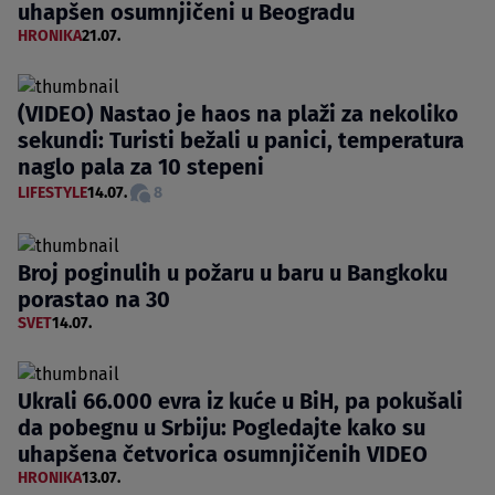
uhapšen osumnjičeni u Beogradu
HRONIKA
21.07.
(VIDEO) Nastao je haos na plaži za nekoliko
sekundi: Turisti bežali u panici, temperatura
naglo pala za 10 stepeni
LIFESTYLE
14.07.
8
Broj poginulih u požaru u baru u Bangkoku
porastao na 30
SVET
14.07.
Ukrali 66.000 evra iz kuće u BiH, pa pokušali
da pobegnu u Srbiju: Pogledajte kako su
uhapšena četvorica osumnjičenih VIDEO
HRONIKA
13.07.