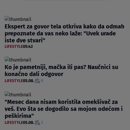
Ekspert za govor tela otkriva kako da odmah
prepoznate da vas neko laže: "Uvek urade
iste dve stvari"
LIFESTYLE
05:42
Ko je pametniji, mačka ili pas? Naučnici su
konačno dali odgovor
LIFESTYLE
05.08.
8
"Mesec dana nisam koristila omekšivač za
veš. Evo šta se dogodilo sa mojom odećom i
peškirima"
LIFESTYLE
05.08.
3