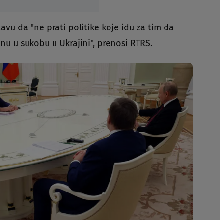
avu da "ne prati politike koje idu za tim da
nu u sukobu u Ukrajini", prenosi RTRS.