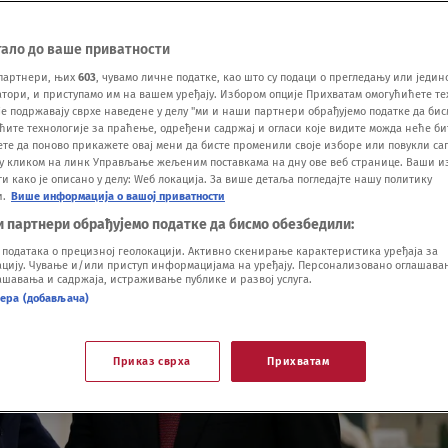
тало до ваше приватности
партнери, њих
603
, чувамо личне податке, као што су подаци о прегледању или једин
ори, и приступамо им на вашем уређају. Избором опције Прихватам омогућићете те
е подржавају сврхе наведене у делу "ми и наши партнери обрађујемо податке да бис
ћите технологије за праћење, одређени садржај и огласи које видите можда неће б
ете да поново прикажете овај мени да бисте променили своје изборе или повукли саг
у кликом на линк Управљање жељеним поставкама на дну ове веб странице. Ваши и
 како је описано у делу: Wеб локација. За више детаља погледајте нашу политику
и.
Више информација о вашој приватности
и партнери обрађујемо податке да бисмо обезбедили:
одатака о прецизној геолокацији. Активно скенирање карактеристика уређаја за
ију. Чување и/или приступ информацијама на уређају. Персонализовано оглашавањ
шавања и садржаја, истраживање публике и развој услуга.
нера (добављача)
Приказ сврха
Прихватам