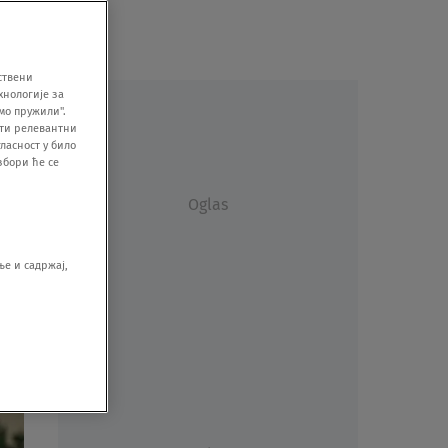
ствени
хнологије за
мо пружили".
ити релевантни
ласност у било
збори ће се
Oglas
е и садржај,