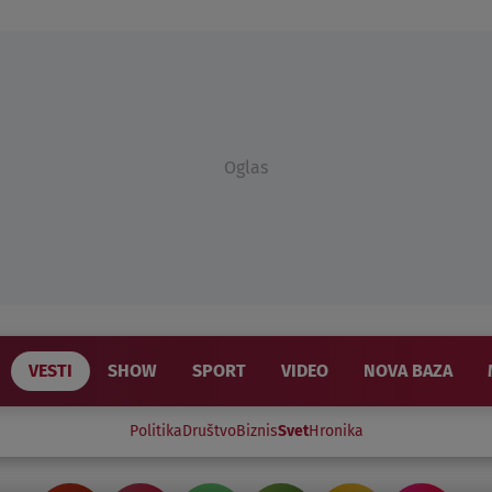
Oglas
VESTI
SHOW
SPORT
VIDEO
NOVA BAZA
Politika
Društvo
Biznis
Svet
Hronika