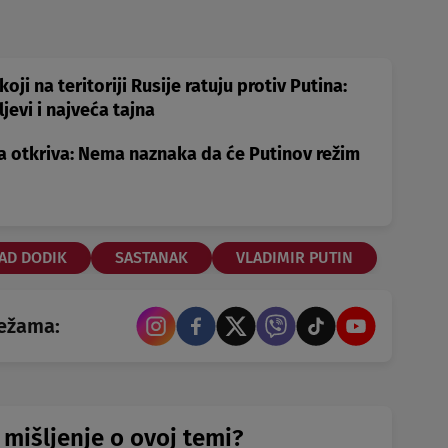
koji na teritoriji Rusije ratuju protiv Putina:
ljevi i najveća tajna
 otkriva: Nema naznaka da će Putinov režim
AD DODIK
SASTANAK
VLADIMIR PUTIN
režama:
 mišljenje o ovoj temi?