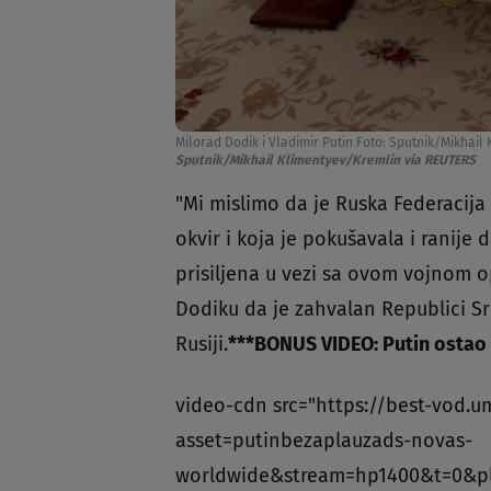
Milorad Dodik i Vladimir Putin Foto: Sputnik/Mikhai
Sputnik/Mikhail Klimentyev/Kremlin via REUTERS
"Mi mislimo da je Ruska Federacija
okvir i koja je pokušavala i ranije
prisiljena u vezi sa ovom vojnom o
Dodiku da je zahvalan Republici Sr
Rusiji.
***
BONUS VIDEO: Putin ostao
video-cdn src="https://best-vod.u
asset=putinbezaplauzads-novas-
worldwide&stream=hp1400&t=0&p