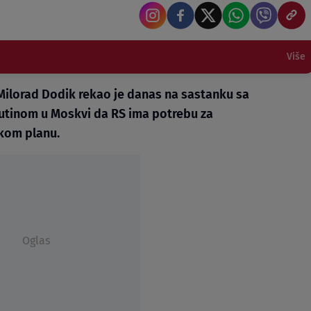
Više
Milorad Dodik rekao je danas na sastanku sa
utinom u Moskvi da RS ima potrebu za
kom planu.
Oglas