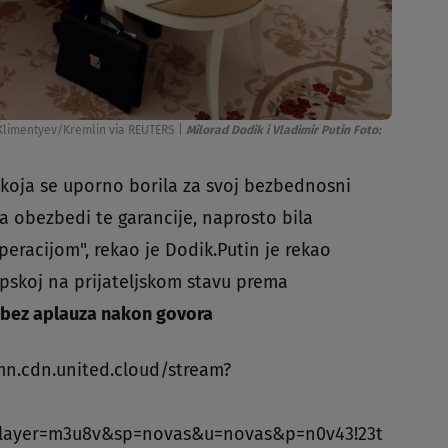
l Klimentyev/Kremlin via REUTERS
|
Milorad Dodik i Vladimir Putin Foto:
 koja se uporno borila za svoj bezbednosni
 da obezbedi te garancije, naprosto bila
peracijom", rekao je Dodik.Putin je rekao
pskoj na prijateljskom stavu prema
 bez aplauza nakon govora
mn.cdn.united.cloud/stream?
layer=m3u8v&sp=novas&u=novas&p=n0v43!23t