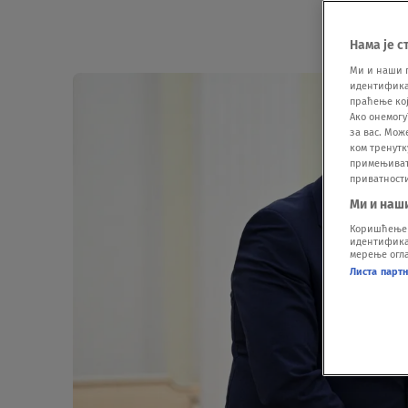
Нама је с
Ми и наши 
идентификат
праћење кој
Ако онемогу
за вас. Мож
ком тренутк
примењивати
приватност
Ми и наш
Коришћење п
идентификац
мерење огла
Листа парт