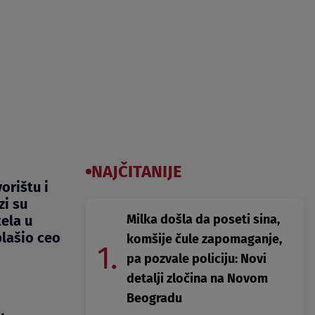
NAJČITANIJE
orištu i
zi su
Milka došla da poseti sina,
ela u
lašio ceo
komšije čule zapomaganje,
1.
pa pozvale policiju: Novi
detalji zločina na Novom
Beogradu