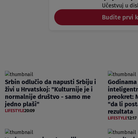
Učestvuj u dis
Budite prvi 
Srbin odlučio da napusti Srbiju i
Godinama 
živi u Hrvatskoj: "Kulturnije je i
inteligentn
normalnije društvo - samo me
preokret: N
jedno plaši"
"da li post
rezultata
LIFESTYLE
20:09
LIFESTYLE
12:17