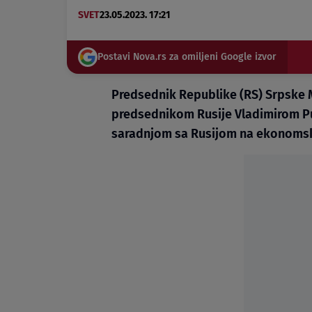
SVET
23.05.2023. 17:21
Postavi Nova.rs za omiljeni Google izvor
Predsednik Republike (RS) Srpske 
predsednikom Rusije Vladimirom P
saradnjom sa Rusijom na ekonoms