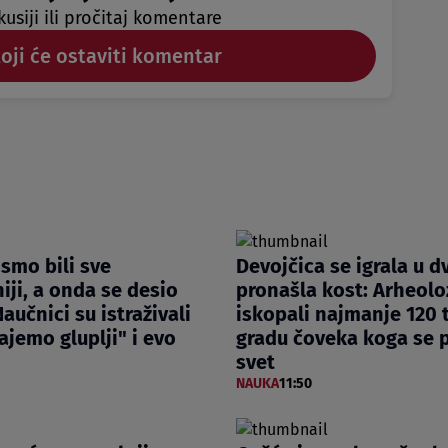
kusiji ili pročitaj komentare
koji će ostaviti komentar
smo bili sve
Devojčica se igrala u dv
iji, a onda se desio
pronašla kost: Arheolo
aučnici su istraživali
iskopali najmanje 120 t
ajemo gluplji" i evo
gradu čoveka koga se p
svet
NAUKA
11:50