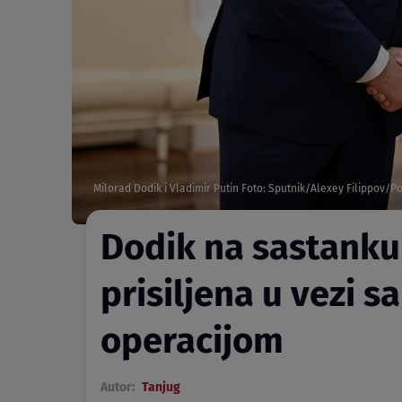
Milorad Dodik i Vladimir Putin Foto: Sputnik/Alexey Filippov/P
Dodik na sastanku 
prisiljena u vezi 
operacijom
Autor:
Tanjug