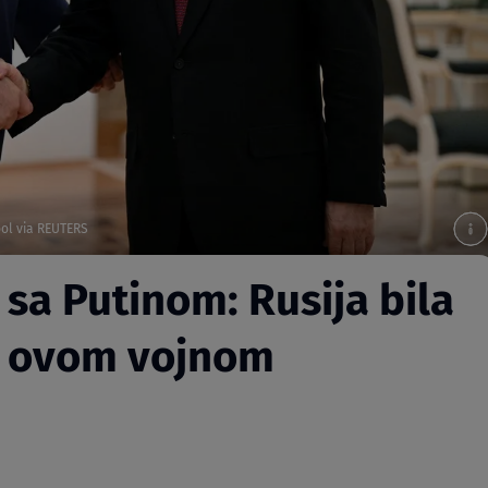
ool via REUTERS
sa Putinom: Rusija bila
sa ovom vojnom