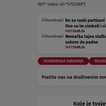
001" video-id="5753389"]
Ko su ruski partizani 
Ovo su im simboli i ci
SVET
23.05.23.
Nemačka tajna služba
uskoro da padne
SVET
23.05.23.
EKONOMSKA SARADNJA
MILOR
Pratite nas na društvenim m
Koje je tvoje