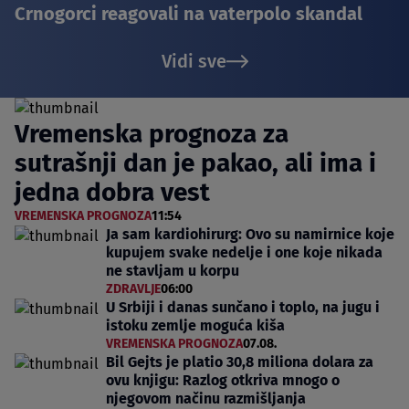
Crnogorci reagovali na vaterpolo skandal
Vidi sve
Vremenska prognoza za
sutrašnji dan je pakao, ali ima i
jedna dobra vest
VREMENSKA PROGNOZA
11:54
Ja sam kardiohirurg: Ovo su namirnice koje
kupujem svake nedelje i one koje nikada
ne stavljam u korpu
ZDRAVLJE
06:00
U Srbiji i danas sunčano i toplo, na jugu i
istoku zemlje moguća kiša
VREMENSKA PROGNOZA
07.08.
Bil Gejts je platio 30,8 miliona dolara za
ovu knjigu: Razlog otkriva mnogo o
njegovom načinu razmišljanja