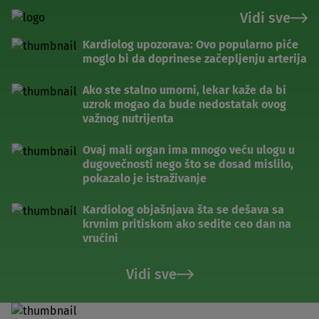
Vidi sve
Kardiolog upozorava: Ovo popularno piće
moglo bi da doprinese začepljenju arterija
Ako ste stalno umorni, lekar kaže da bi
uzrok mogao da bude nedostatak ovog
važnog nutrijenta
Ovaj mali organ ima mnogo veću ulogu u
dugovečnosti nego što se dosad mislilo,
pokazalo je istraživanje
Kardiolog objašnjava šta se dešava sa
krvnim pritiskom ako sedite ceo dan na
vrućini
Vidi sve