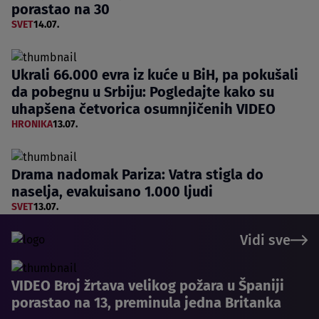
porastao na 30
SVET
14.07.
Ukrali 66.000 evra iz kuće u BiH, pa pokušali
da pobegnu u Srbiju: Pogledajte kako su
uhapšena četvorica osumnjičenih VIDEO
HRONIKA
13.07.
Drama nadomak Pariza: Vatra stigla do
naselja, evakuisano 1.000 ljudi
SVET
13.07.
Vidi sve
VIDEO Broj žrtava velikog požara u Španiji
porastao na 13, preminula jedna Britanka