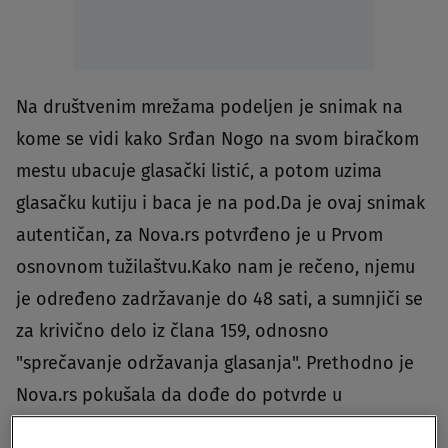
Na društvenim mrežama podeljen je snimak na
kome se vidi kako Srđan Nogo na svom biračkom
mestu ubacuje glasački listić, a potom uzima
glasačku kutiju i baca je na pod.Da je ovaj snimak
autentičan, za Nova.rs potvrđeno je u Prvom
osnovnom tužilaštvu.Kako nam je rečeno, njemu
je određeno zadržavanje do 48 sati, a sumnjiči se
za krivično delo iz člana 159, odnosno
"sprečavanje održavanja glasanja". Prethodno je
Nova.rs pokušala da dođe do potvrde u
Republičkoj izbornoj komisiji, ali oni nisu