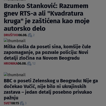
Branko Stanković: Razumem
gnev RTS-a ali "Kvadratura
kruga" je zaštićena kao moje
autorsko delo
DRUŠTVO
06.08.
2
Milka došla da poseti sina, komšije čule
zapomaganje, pa pozvale policiju: Novi
detalji zločina na Novom Beogradu
HRONIKA
06.08.
12
BBC o poseti Zelenskog u Beogradu: Nije ga
dočekao Vučić, nije bilo ni ukrajinskih
zastava – jedan detalj posebno privukao
pažnju
SVET
08:15
3