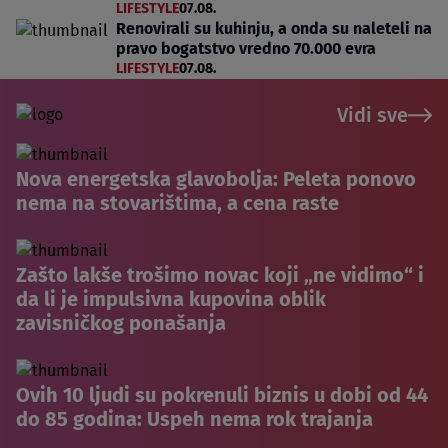
LIFESTYLE
07.08.
Renovirali su kuhinju, a onda su naleteli na
pravo bogatstvo vredno 70.000 evra
LIFESTYLE
07.08.
Vidi sve
Nova energetska glavobolja: Peleta ponovo
nema na stovarištima, a cena raste
Zašto lakše trošimo novac koji „ne vidimo“ i
da li je impulsivna kupovina oblik
zavisničkog ponašanja
Ovih 10 ljudi su pokrenuli biznis u dobi od 44
do 85 godina: Uspeh nema rok trajanja