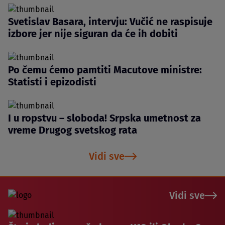
Svetislav Basara, intervju: Vučić ne raspisuje
izbore jer nije siguran da će ih dobiti
Po čemu ćemo pamtiti Macutove ministre:
Statisti i epizodisti
I u ropstvu – sloboda! Srpska umetnost za
vreme Drugog svetskog rata
Vidi sve
Vidi sve