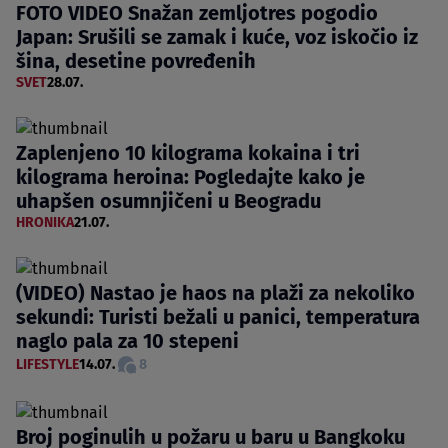
FOTO VIDEO Snažan zemljotres pogodio
Japan: Srušili se zamak i kuće, voz iskočio iz
šina, desetine povređenih
SVET
28.07.
Zaplenjeno 10 kilograma kokaina i tri
kilograma heroina: Pogledajte kako je
uhapšen osumnjičeni u Beogradu
HRONIKA
21.07.
(VIDEO) Nastao je haos na plaži za nekoliko
sekundi: Turisti bežali u panici, temperatura
naglo pala za 10 stepeni
LIFESTYLE
14.07.
8
Broj poginulih u požaru u baru u Bangkoku