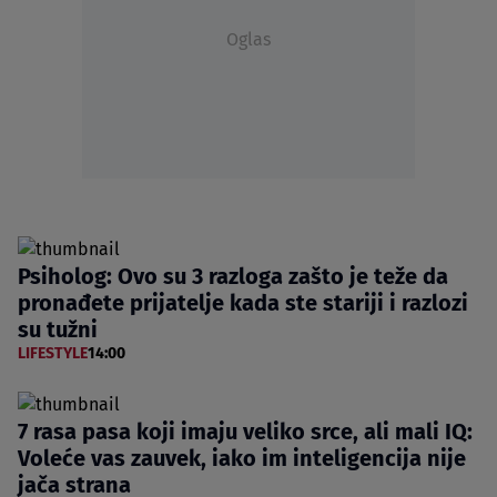
Oglas
Psiholog: Ovo su 3 razloga zašto je teže da
pronađete prijatelje kada ste stariji i razlozi
su tužni
LIFESTYLE
14:00
7 rasa pasa koji imaju veliko srce, ali mali IQ:
Voleće vas zauvek, iako im inteligencija nije
jača strana