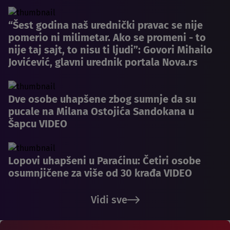
“Šest godina naš urednički pravac se nije
pomerio ni milimetar. Ako se promeni - to
nije taj sajt, to nisu ti ljudi”: Govori Mihailo
Jovićević, glavni urednik portala Nova.rs
Dve osobe uhapšene zbog sumnje da su
pucale na Milana Ostojića Sandokana u
Šapcu VIDEO
Lopovi uhapšeni u Paraćinu: Četiri osobe
osumnjičene za više od 30 krađa VIDEO
Vidi sve