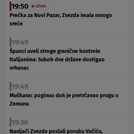
19:50
UŽIVO
Prečka za Novi Pazar, Zvezda imala mnogo
sreće
19:49
Španci uveli stroge granične kontrole
Italijanima: Sukob dve države dostigao
vrhunac
19:48
Muškarac poginuo dok je pretrčavao prugu u
Zemunu
19:30
Navijači Zvezde poslali poruku Vučiću,