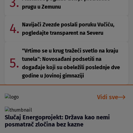
3.
prugu u Zemunu
4.
Navijači Zvezde poslali poruku Vučiću,
pogledajte transparent na Severu
"Vrtimo se u krug tražeći svetlo na kraju
5.
tunela": Novosađani podsetili na
događaje koji su obeležili poslednje dve
godine u Jovinoj gimnaziji
Vidi sve
Slučaj Energoprojekt: Država kao nemi
posmatrač zločina bez kazne