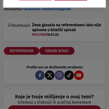
id="2989725"]
Pratite nas i na društvenim
mrežama:
Facebook
Twitter
Instagram
Žena glasala na referendumu iako nije
upisana u birački spisak
POLITIKA
16.01.22.
REFERENDUM
SRĐAN NOGO
Pratite nas na društvenim mrežama:
Koje je tvoje mišljenje o ovoj temi?
Učestvuj u diskusiji ili pročitaj komentare