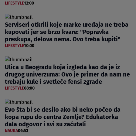
LIFESTYLE
12:00
Serviseri otkrili koje marke uređaja ne treba
kupovati jer se brzo kvare: "Popravka
preskupa, delova nema. Ovo treba kupiti"
LIFESTYLE
10:00
Ulica u Beogradu koja izgleda kao da je iz
drugog univerzuma: Ovo je primer da nam ne
trebaju kule i svetleće fensi zgrade
LIFESTYLE
08:00
Evo šta bi se desilo ako bi neko počeo da
kopa rupu do centra Zemlje? Edukatorka
dala odgovor i svi su zaćutali
NAUKA
06:53