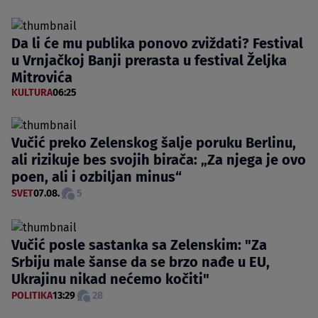
Da li će mu publika ponovo zviždati? Festival
u Vrnjačkoj Banji prerasta u festival Željka
Mitrovića
KULTURA
06:25
Vučić preko Zelenskog šalje poruku Berlinu,
ali rizikuje bes svojih birača: „Za njega je ovo
poen, ali i ozbiljan minus“
SVET
07.08.
5
Vučić posle sastanka sa Zelenskim: "Za
Srbiju male šanse da se brzo nađe u EU,
Ukrajinu nikad nećemo kočiti"
POLITIKA
13:29
28