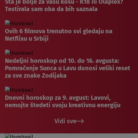
Šta je bolje za vašu kosu - K18 ili Olaplex?
Testirala sam oba da bih saznala
Ovih 6 filmova trenutno svi gledaju na
Netflixu u Srbiji
Nedeljni horoskop od 10. do 16. avgusta:
Pomračenje Sunca u Lavu donosi veliki reset
za sve znake Zodijaka
Dnevni horoskop za 9. avgust: Lavovi,
nemojte štedeti svoju kreativnu energiju
Vidi sve