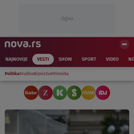
Oglas
NAJNOVIJE
VESTI
SHOW
SPORT
VIDEO
NO
Politika
Društvo
Biznis
Svet
Hronika