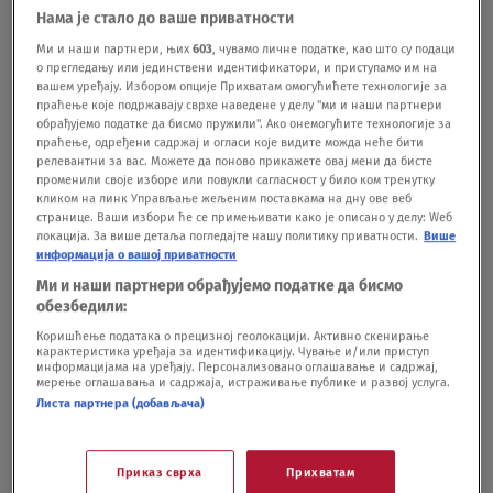
odgovarali na naše pozive ili nisu upoznati sa
Нама је стало до ваше приватности
ovim slučajem.Podsećamo, u Srbiji se danas
Ми и наши партнери, њих
603
, чувамо личне податке, као што су подаци
о прегледању или јединствени идентификатори, и приступамо им на
održava referendum o ustavnim promenama u
вашем уређају. Избором опције Прихватам омогућићете технологије за
праћење које подржавају сврхе наведене у делу "ми и наши партнери
sferi pravosuđa. Kako javlja CRTA do 13 časova na
обрађујемо податке да бисмо пружили". Ако онемогућите технологије за
праћење, одређени садржај и огласи које видите можда неће бити
glasanje je izašlo ukupno 12 odsto građana.
BONUS
релевантни за вас. Можете да поново прикажете овај мени да бисте
променили своје изборе или повукли сагласност у било ком тренутку
VIDEO: Ivan Milićević: Referendum je test za stanje
кликом на линк Управљање жељеним поставкама на дну ове веб
странице. Ваши избори ће се примењивати како је описано у делу: Wеб
biračkog tela pred izbore
локација. За више детаља погледајте нашу политику приватности.
Више
информација о вашој приватности
video-cdn src="https://best-
Ми и наши партнери обрађујемо податке да бисмо
обезбедили:
vod.umn.cdn.united.cloud/stream?
Коришћење података о прецизној геолокацији. Активно скенирање
asset=ivanmilievireferendumjetestzastanjebirakog
карактеристика уређаја за идентификацију. Чување и/или приступ
информацијама на уређају. Персонализовано оглашавање и садржај,
мерење оглашавања и садржаја, истраживање публике и развој услуга.
telapredizbore-novas-
Листа партнера (добављача)
worldwide&stream=hp3500&t=0&player=m3u8v&s
p=novas&u=novas&p=n0v43!23t001" video-
Приказ сврха
Прихватам