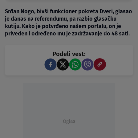
Srđan Nogo, bivši funkcioner pokreta Dveri, glasao
je danas na referendumu, pa razbio glasačku
kutiju. Kako je potvrđeno našem portalu, on je
priveden i određeno mu je zadržavanje do 48 sati.
Podeli vest:
Oglas