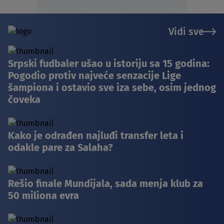
Vidi sve
Srpski fudbaler ušao u istoriju sa 15 godina:
Pogodio protiv najveće senzacije Lige
šampiona i ostavio sve iza sebe, osim jednog
čoveka
Kako je odrađen najluđi transfer leta i
odakle pare za Salaha?
Rešio finale Mundijala, sada menja klub za
50 miliona evra