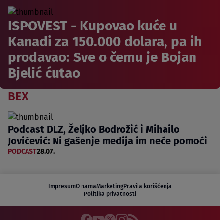
ISPOVEST - Kupovao kuće u
Kanadi za 150.000 dolara, pa ih
prodavao: Sve o čemu je Bojan
Bjelić ćutao
BEX
Podcast DLZ, Željko Bodrožić i Mihailo
Jovićević: Ni gašenje medija im neće pomoći
PODCAST
28.07.
Impresum
O nama
Marketing
Pravila korišćenja
Politika privatnosti