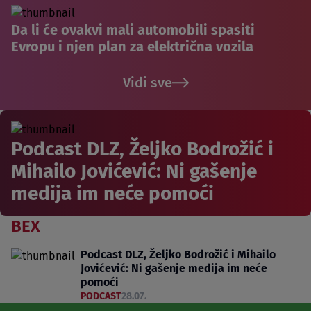
Da li će ovakvi mali automobili spasiti
Evropu i njen plan za električna vozila
Vidi sve
Podcast DLZ, Željko Bodrožić i
Mihailo Jovićević: Ni gašenje
medija im neće pomoći
BEX
Podcast DLZ, Željko Bodrožić i Mihailo
Jovićević: Ni gašenje medija im neće
pomoći
PODCAST
28.07.