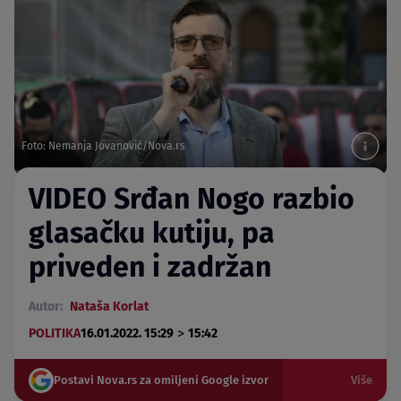
Foto: Nemanja Jovanović/Nova.rs
VIDEO Srđan Nogo razbio
glasačku kutiju, pa
priveden i zadržan
Autor:
Nataša Korlat
>
POLITIKA
16.01.2022. 15:29
15:42
Postavi Nova.rs za omiljeni Google izvor
Više