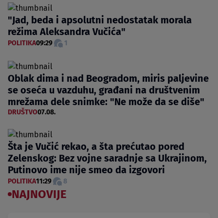
"Jad, beda i apsolutni nedostatak morala
režima Aleksandra Vučića"
POLITIKA
09:29
1
Oblak dima i nad Beogradom, miris paljevine
se oseća u vazduhu, građani na društvenim
mrežama dele snimke: "Ne može da se diše"
DRUŠTVO
07.08.
Šta je Vučić rekao, a šta prećutao pored
Zelenskog: Bez vojne saradnje sa Ukrajinom,
Putinovo ime nije smeo da izgovori
POLITIKA
11:29
8
NAJNOVIJE