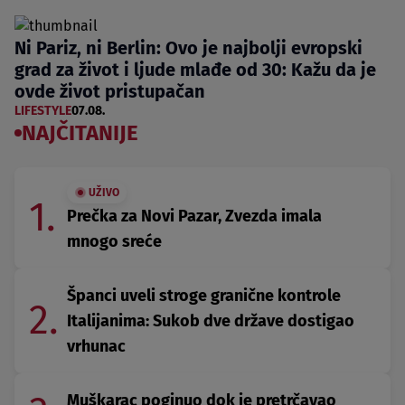
Ni Pariz, ni Berlin: Ovo je najbolji evropski
grad za život i ljude mlađe od 30: Kažu da je
ovde život pristupačan
LIFESTYLE
07.08.
NAJČITANIJE
UŽIVO
1.
Prečka za Novi Pazar, Zvezda imala
mnogo sreće
Španci uveli stroge granične kontrole
2.
Italijanima: Sukob dve države dostigao
vrhunac
Muškarac poginuo dok je pretrčavao