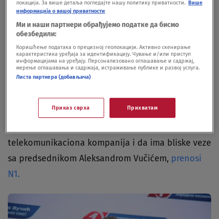
stavove o ruskoj agresiji koji su u suprotnosti sa
локација. За више детаља погледајте нашу политику приватности.
Више
информација о вашој приватности
stavovima EU“, navodi se, između ostalog, u tom
Ми и наши партнери обрађујемо податке да бисмо
izveštaju.Autorka Senada Sokolu navodi da će
обезбедили:
Коришћење података о прецизној геолокацији. Активно скенирање
brzina pristupnih pregovora Srbije sa EU zavisiti
карактеристика уређаја за идентификацију. Чување и/или приступ
информацијама на уређају. Персонализовано оглашавање и садржај,
pre svega od rešenja konflikta Beograda i Prištine.
мерење оглашавања и садржаја, истраживање публике и развој услуга.
Листа партнера (добављача)
Podseća da od 2011. traje dijalog pod
pokroviteljstvom Brisela.Dodaje da je glavno
Приказ сврха
Прихватам
propagandno oružje vlasti u Srbiji Telekom Srbija,
za koju kaže da je najveća srpska
telekomunikaciona kompanija i da ima bliske veze
sa predsednikom Aleksandrom Vučićem,
prenosi
N1.