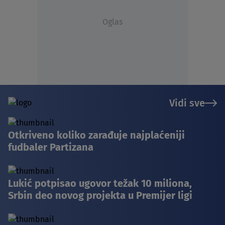
Oglas
Vidi sve
Otkriveno koliko zarađuje najplaćeniji
fudbaler Partizana
Lukić potpisao ugovor težak 10 miliona,
Srbin deo novog projekta u Premijer ligi