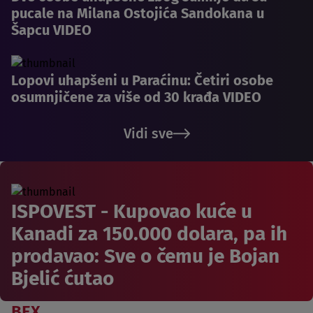
pucale na Milana Ostojića Sandokana u
Šapcu VIDEO
Lopovi uhapšeni u Paraćinu: Četiri osobe
osumnjičene za više od 30 krađa VIDEO
Vidi sve
ISPOVEST - Kupovao kuće u
Kanadi za 150.000 dolara, pa ih
prodavao: Sve o čemu je Bojan
Bjelić ćutao
BEX