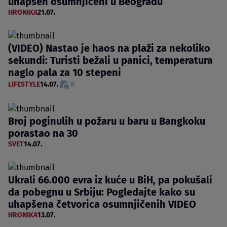
uhapšen osumnjičeni u Beogradu
HRONIKA
21.07.
(VIDEO) Nastao je haos na plaži za nekoliko
sekundi: Turisti bežali u panici, temperatura
naglo pala za 10 stepeni
LIFESTYLE
14.07.
8
Broj poginulih u požaru u baru u Bangkoku
porastao na 30
SVET
14.07.
Ukrali 66.000 evra iz kuće u BiH, pa pokušali
da pobegnu u Srbiju: Pogledajte kako su
uhapšena četvorica osumnjičenih VIDEO
HRONIKA
13.07.