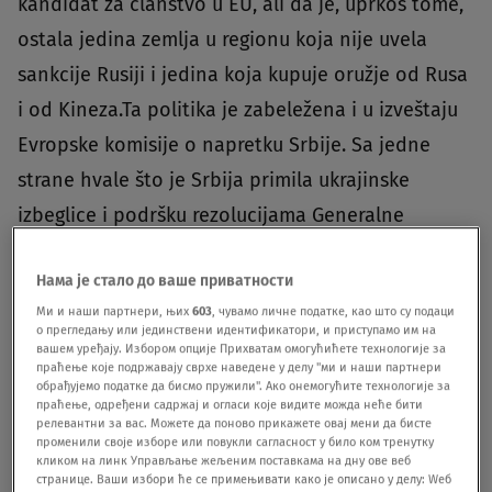
kandidat za članstvo u EU, ali da je, uprkos tome,
ostala jedina zemlja u regionu koja nije uvela
sankcije Rusiji i jedina koja kupuje oružje od Rusa
i od Kineza.Ta politika je zabeležena i u izveštaju
Evropske komisije o napretku Srbije. Sa jedne
strane hvale što je Srbija primila ukrajinske
izbeglice i podršku rezolucijama Generalne
skupštine UN, kojima je Rusija suspendovana iz
Нама је стало до ваше приватности
Komiteta UN za ljudska prava.Sa druge strane, u
Ми и наши партнери, њих
603
, чувамо личне податке, као што су подаци
izveštaju se kritikuje bliskost Srbije sa Rusijom,
о прегледању или јединствени идентификатори, и приступамо им на
вашем уређају. Избором опције Прихватам омогућићете технологије за
prenosi N1
.„Na početku ruske invazije na Ukrajinu,
праћење које подржавају сврхе наведене у делу "ми и наши партнери
обрађујемо податке да бисмо пружили". Ако онемогућите технологије за
Er Srbija je duplirala letove za Rusiju, dok je deo
праћење, одређени садржај и огласи које видите можда неће бити
srpskih medija bio deo snažne ruske kampanje
релевантни за вас. Можете да поново прикажете овај мени да бисте
променили своје изборе или повукли сагласност у било ком тренутку
dezinformacija. Visoki zvaničnici su iznosili
кликом на линк Управљање жељеним поставкама на дну ове веб
странице. Ваши избори ће се примењивати како је описано у делу: Wеб