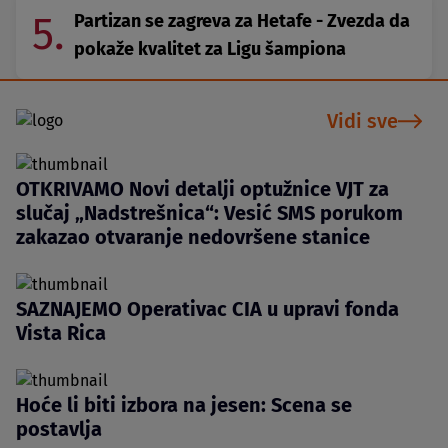
5.
Partizan se zagreva za Hetafe - Zvezda da
pokaže kvalitet za Ligu šampiona
Vidi sve
OTKRIVAMO Novi detalji optužnice VJT za
slučaj „Nadstrešnica“: Vesić SMS porukom
zakazao otvaranje nedovršene stanice
SAZNAJEMO Operativac CIA u upravi fonda
Vista Rica
Hoće li biti izbora na jesen: Scena se
postavlja