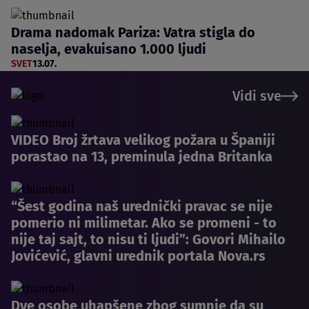
Drama nadomak Pariza: Vatra stigla do
naselja, evakuisano 1.000 ljudi
SVET
13.07.
Vidi sve
VIDEO Broj žrtava velikog požara u Španiji
porastao na 13, preminula jedna Britanka
“Šest godina naš urednički pravac se nije
pomerio ni milimetar. Ako se promeni - to
nije taj sajt, to nisu ti ljudi”: Govori Mihailo
Jovićević, glavni urednik portala Nova.rs
Dve osobe uhapšene zbog sumnje da su