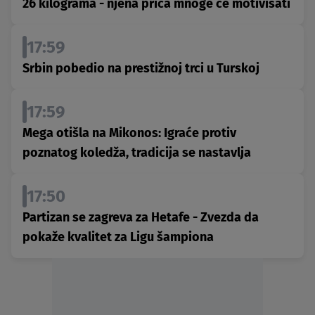
26 kilograma - njena priča mnoge će motivisati
17:59
Srbin pobedio na prestižnoj trci u Turskoj
17:59
Mega otišla na Mikonos: Igraće protiv
poznatog koledža, tradicija se nastavlja
17:50
Partizan se zagreva za Hetafe - Zvezda da
pokaže kvalitet za Ligu šampiona