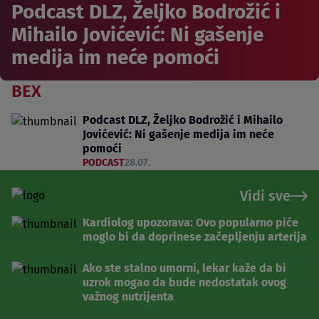
Podcast DLZ, Željko Bodrožić i
Mihailo Jovićević: Ni gašenje
medija im neće pomoći
BEX
Podcast DLZ, Željko Bodrožić i Mihailo
Jovićević: Ni gašenje medija im neće
pomoći
PODCAST
28.07.
Vidi sve
Kardiolog upozorava: Ovo popularno piće
moglo bi da doprinese začepljenju arterija
Ako ste stalno umorni, lekar kaže da bi
uzrok mogao da bude nedostatak ovog
važnog nutrijenta