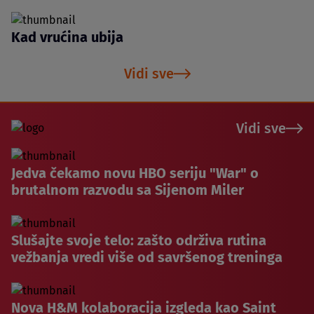
Kad vrućina ubija
Vidi sve
Vidi sve
Jedva čekamo novu HBO seriju "War" o
brutalnom razvodu sa Sijenom Miler
Slušajte svoje telo: zašto održiva rutina
vežbanja vredi više od savršenog treninga
Nova H&M kolaboracija izgleda kao Saint