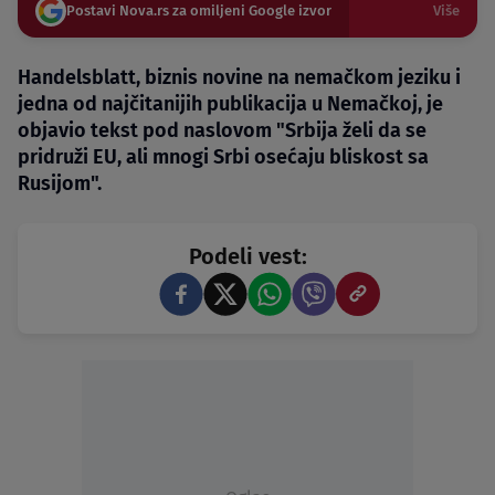
Postavi Nova.rs za omiljeni Google izvor
Više
Handelsblatt, biznis novine na nemačkom jeziku i
jedna od najčitanijih publikacija u Nemačkoj, je
objavio tekst pod naslovom "Srbija želi da se
pridruži EU, ali mnogi Srbi osećaju bliskost sa
Rusijom".
Podeli vest: