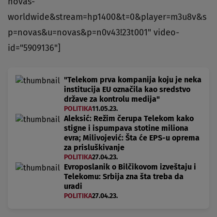
novas-
worldwide&stream=hp1400&t=0&player=m3u8v&s
p=novas&u=novas&p=n0v43!23t001" video-
id="5909136"]
"Telekom prva kompanija koju je neka
institucija EU označila kao sredstvo
države za kontrolu medija"
POLITIKA
11.05.23.
Aleksić: Režim čerupa Telekom kako
stigne i ispumpava stotine miliona
evra; Milivojević: Šta će EPS-u oprema
za prisluškivanje
POLITIKA
27.04.23.
Evroposlanik o Bilčikovom izveštaju i
Telekomu: Srbija zna šta treba da
uradi
POLITIKA
27.04.23.