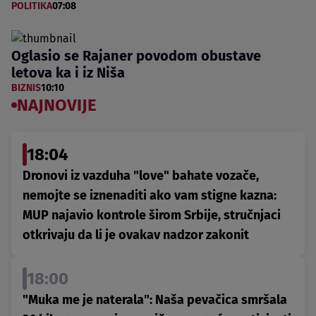
POLITIKA
07:08
Oglasio se Rajaner povodom obustave
letova ka i iz Niša
BIZNIS
10:10
NAJNOVIJE
18:04
Dronovi iz vazduha "love" bahate vozače,
nemojte se iznenaditi ako vam stigne kazna:
MUP najavio kontrole širom Srbije, stručnjaci
otkrivaju da li je ovakav nadzor zakonit
18:00
"Muka me je naterala": Naša pevačica smršala