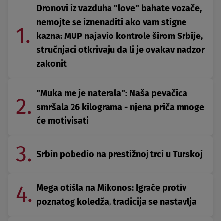
Dronovi iz vazduha "love" bahate vozače,
nemojte se iznenaditi ako vam stigne
1.
kazna: MUP najavio kontrole širom Srbije,
stručnjaci otkrivaju da li je ovakav nadzor
zakonit
"Muka me je naterala": Naša pevačica
2.
smršala 26 kilograma - njena priča mnoge
će motivisati
3.
Srbin pobedio na prestižnoj trci u Turskoj
4.
Mega otišla na Mikonos: Igraće protiv
poznatog koledža, tradicija se nastavlja