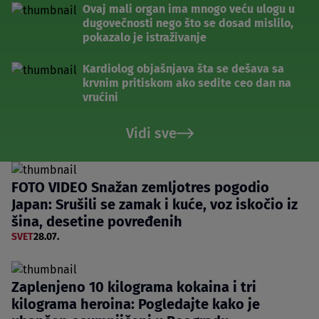
Ovaj mali organ ima mnogo veću ulogu u
dugovečnosti nego što se dosad mislilo,
pokazalo je istraživanje
Kardiolog objašnjava šta se dešava sa
krvnim pritiskom ako sedite ceo dan na
vrućini
Vidi sve
FOTO VIDEO Snažan zemljotres pogodio
Japan: Srušili se zamak i kuće, voz iskočio iz
šina, desetine povređenih
SVET
28.07.
Zaplenjeno 10 kilograma kokaina i tri
kilograma heroina: Pogledajte kako je