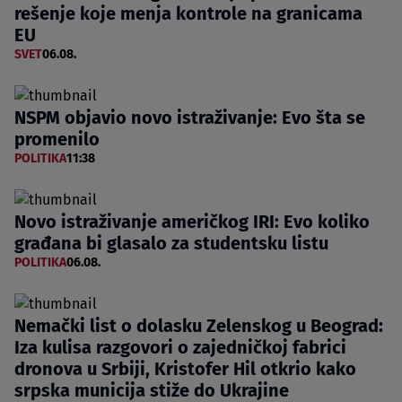
rešenje koje menja kontrole na granicama
EU
SVET
06.08.
NSPM objavio novo istraživanje: Evo šta se
promenilo
POLITIKA
11:38
Novo istraživanje američkog IRI: Evo koliko
građana bi glasalo za studentsku listu
POLITIKA
06.08.
Nemački list o dolasku Zelenskog u Beograd:
Iza kulisa razgovori o zajedničkoj fabrici
dronova u Srbiji, Kristofer Hil otkrio kako
srpska municija stiže do Ukrajine