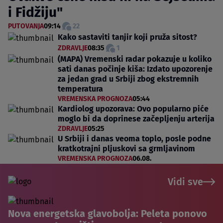
i Fidžiju"
PUTOVANJA
09:14
22
Kako sastaviti tanjir koji pruža sitost?
ZDRAVLJE
08:35
1
(MAPA) Vremenski radar pokazuje u koliko
sati danas počinje kiša: Izdato upozorenje
za jedan grad u Srbiji zbog ekstremnih
temperatura
VREMENSKA PROGNOZA
05:44
Kardiolog upozorava: Ovo popularno piće
moglo bi da doprinese začepljenju arterija
ZDRAVLJE
05:25
U Srbiji i danas veoma toplo, posle podne
kratkotrajni pljuskovi sa grmljavinom
VREMENSKA PROGNOZA
06.08.
Vidi sve
Nova energetska glavobolja: Peleta ponovo