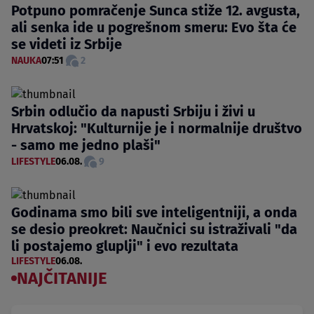
Potpuno pomračenje Sunca stiže 12. avgusta,
ali senka ide u pogrešnom smeru: Evo šta će
se videti iz Srbije
NAUKA
07:51
2
Srbin odlučio da napusti Srbiju i živi u
Hrvatskoj: "Kulturnije je i normalnije društvo
- samo me jedno plaši"
LIFESTYLE
06.08.
9
Godinama smo bili sve inteligentniji, a onda
se desio preokret: Naučnici su istraživali "da
li postajemo gluplji" i evo rezultata
LIFESTYLE
06.08.
NAJČITANIJE