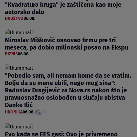
"Kvadratura kruga" je zaštićena kao moje
autorsko delo
DRUŠTVO
06.08.
Miroslav Mišković osnovao firmu pre tri
meseca, pa dobio milionski posao na Ekspu
BIZNIS
06.08.
"Pobedio sam, ali nemam kome da se vratim.
Bolje da su mene ubili, nego mog sina":
Radoslav Dragijević za Nova.rs nakon što je
pravnosnažno oslobođen u slučaju ubistva
Danke Ilić
HRONIKA
06.08.
11
Evo kada se EES gasi: Ovo je privremeno