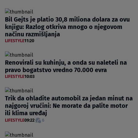
Bil Gejts je platio 30,8 miliona dolara za ovu
knjigu: Razlog otkriva mnogo o njegovom
načinu razmišljanja
LIFESTYLE
11:20
Renovirali su kuhinju, a onda su naleteli na
pravo bogatstvo vredno 70.000 evra
LIFESTYLE
10:03
Trik da ohladite automobil za jedan minut na
najgoroj vrućini: Ne morate da palite motor
ili klima uređaj
LIFESTYLE
09:22
6