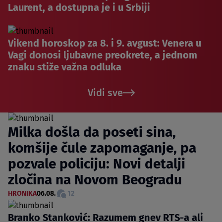
Laurent, a dostupna je i u Srbiji
Vikend horoskop za 8. i 9. avgust: Venera u
Vagi donosi ljubavne preokrete, a jednom
znaku stiže važna odluka
Vidi sve
Milka došla da poseti sina,
komšije čule zapomaganje, pa
pozvale policiju: Novi detalji
zločina na Novom Beogradu
HRONIKA
06.08.
12
Branko Stanković: Razumem gnev RTS-a ali