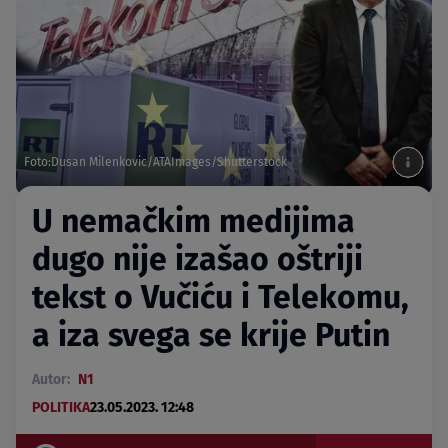
Foto:Dusan Milenkovic/ATAImages/Shutterstock
U nemačkim medijima
dugo nije izašao oštriji
tekst o Vučiću i Telekomu,
a iza svega se krije Putin
Autor:
N1
POLITIKA
23.05.2023. 12:48