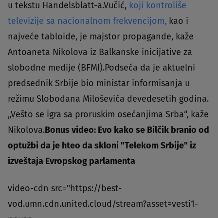
u tekstu Handelsblatt-a.Vučić,
koji kontroliše
televizije sa nacionalnom frekvencijom,
kao i
najveće tabloide, je majstor propagande, kaže
Antoaneta Nikolova iz Balkanske inicijative za
slobodne medije (BFMI).Podseća da je aktuelni
predsednik Srbije bio ministar informisanja u
režimu Slobodana Miloševića devedesetih godina.
„Vešto se igra sa proruskim osećanjima Srba“, kaže
Nikolova.
Bonus video: Evo kako se Bilčik branio od
optužbi da je hteo da skloni "Telekom Srbije" iz
izveštaja Evropskog parlamenta
video-cdn src="https://best-
vod.umn.cdn.united.cloud/stream?asset=vesti1-