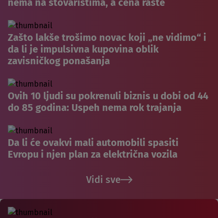
nema na stovarištima, a cena raste
Zašto lakše trošimo novac koji „ne vidimo“ i
da li je impulsivna kupovina oblik
zavisničkog ponašanja
Ovih 10 ljudi su pokrenuli biznis u dobi od 44
do 85 godina: Uspeh nema rok trajanja
Da li će ovakvi mali automobili spasiti
Evropu i njen plan za električna vozila
Vidi sve