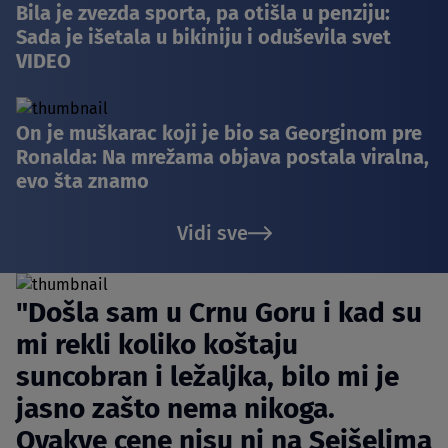
Bila je zvezda sporta, pa otišla u penziju:
Sada je išetala u bikiniju i oduševila svet
VIDEO
On je muškarac koji je bio sa Georginom pre
Ronalda: Na mrežama objava postala viralna,
evo šta znamo
Vidi sve
"Došla sam u Crnu Goru i kad su
mi rekli koliko koštaju
suncobran i ležaljka, bilo mi je
jasno zašto nema nikoga.
Ovakve cene nisu ni na Sejšelima