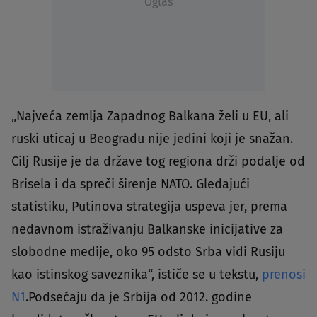
Oglas
„Najveća zemlja Zapadnog Balkana želi u EU, ali
ruski uticaj u Beogradu nije jedini koji je snažan.
Cilj Rusije je da države tog regiona drži podalje od
Brisela i da spreči širenje NATO. Gledajući
statistiku, Putinova strategija uspeva jer, prema
nedavnom istraživanju Balkanske inicijative za
slobodne medije, oko 95 odsto Srba vidi Rusiju
kao istinskog saveznika“, ističe se u tekstu,
prenosi
N1
.Podsećaju da je Srbija od 2012. godine