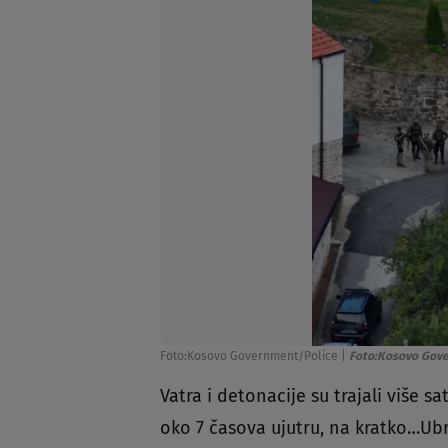
Foto:Kosovo Government/Police
|
Foto:Kosovo Gov
Vatra i detonacije su trajali više 
oko 7 časova ujutru, na kratko…Ub