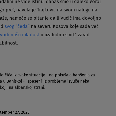
adalim ne vide istinu: danas smo u daleko goroj
ego pre", navela je Trajković na svom nalogu na
kaže, nameće se pitanje da li Vučić ima dovoljno
 od
svog “čeda”
na severu Kosova koje sada već
vodi našu mladost
u uzaludnu smrt" zarad
abilnost.
oičića iz svake situacije - od pokušaja hapšenja za
a u Banjskoj - “spase” i iz problema izvuče neka
oj i na albanskoj strani.
tember 27, 2023