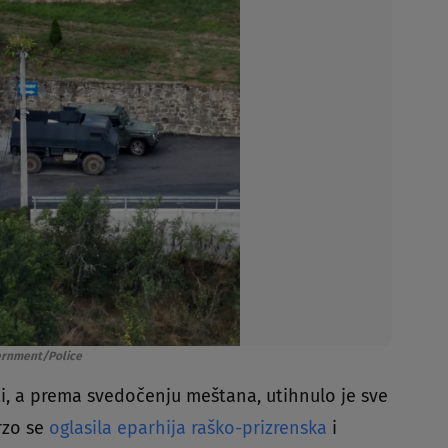
ernment/Police
sati, a prema svedočenju meštana, utihnulo je sve
rzo se
oglasila eparhija raško-prizrenska
i