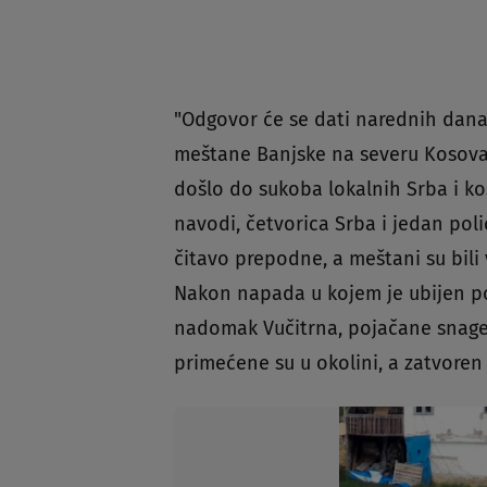
"Odgovor će se dati narednih dana",
meštane Banjske na severu Kosova i
došlo do sukoba lokalnih Srba i ko
navodi, četvorica Srba i jedan poli
čitavo prepodne, a meštani su bili
Nakon napada u kojem je ubijen po
nadomak Vučitrna, pojačane snage
primećene su u okolini, a zatvoren j