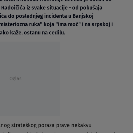
 Radoičića iz svake situacije - od pokušaja
ića do poslednjeg incidenta u Banjskoj -
misteriozna ruka" koja "ima moć" i na srpskoj i
kako kaže, ostanu na cedilu.
Oglas
alnog strateškog poraza prave nekakvu