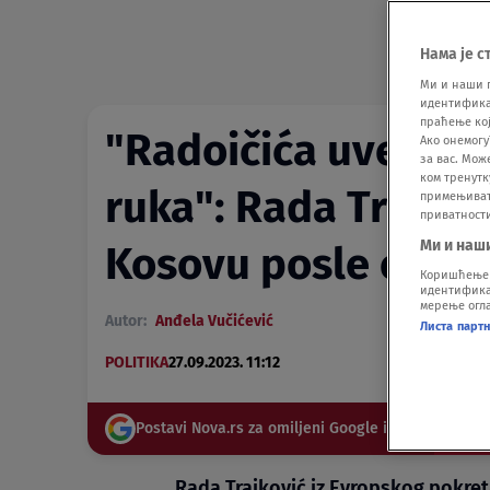
Нама је с
Ми и наши 
идентификат
праћење кој
"Radoičića uvek 's
Ако онемогу
за вас. Мож
ком тренутк
ruka": Rada Trajkov
примењивати
приватност
Ми и наш
Kosovu posle oruž
Коришћење п
идентификац
мерење огла
Autor:
Anđela Vučićević
Листа парт
POLITIKA
27.09.2023. 11:12
Postavi Nova.rs za omiljeni Google izvor
Rada Trajković iz Evropskog pokret