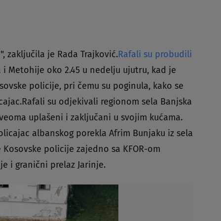
 zaključila je Rada Trajković.
Rafali su probudili
 Metohije oko 2.45 u nedelju ujutru, kad je
sovske policije, pri čemu su poginula, kako se
cajac.Rafali su odjekivali regionom sela Banjska
 veoma uplašeni i zaključani u svojim kućama.
licajac albanskog porekla Afrim Bunjaku iz sela
 Kosovske policije zajedno sa KFOR-om
e i granični prelaz Jarinje.