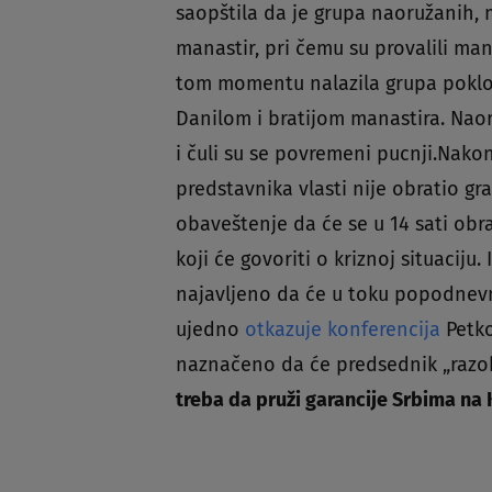
saopštila da je grupa naoružanih, 
manastir, pri čemu su provalili man
tom momentu nalazila grupa poklo
Danilom i bratijom manastira. Naor
i čuli su se povremeni pucnji.Nakon
predstavnika vlasti nije obratio gra
obaveštenje da će se u 14 sati obra
koji će govoriti o kriznoj situaciju
najavljeno da će u toku popodnevn
ujedno
otkazuje konferencija
Petko
naznačeno da će predsednik „razobli
treba da pruži garancije Srbima na