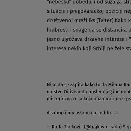
“nebesku” pobedu, i od suza za str
situaciji i pregovaračkoj poziciji n
društvenoj mreži Iks (Tviter).Kako 
hrabrosti i snage da se distancira
jasno ugrožava državne interese i "
interesa nekih koji Srbiji ne žele st
Niko da se zapita kako to da Milana Rad
ubistvo Oilivera do poslednjeg incident
misteriozna ruka koja ima moć i na srpsk
A saborci mu ostanu na cedilu… ⤵️
— Rada Trajkovic (@trajkovic_rada)
Sep