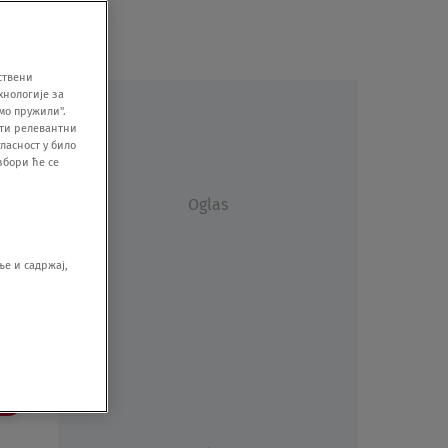
ствени
хнологије за
мо пружили".
ити релевантни
ласност у било
збори ће се
Oglas
е и садржај,
še