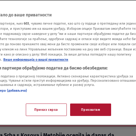
тало до ваше приватности
партнери, њих
603
, чувамо личне податке, као што су подаци о прегледању или једин
ори, и приступамо им на вашем уређају. Избором опције Прихватам омогућићете те
е подржавају сврхе наведене у делу "ми и наши партнери обрађујемо податке да бис
pase' neka misteriozna
ћите технологије за праћење, одређени садржај и огласи које видите можда неће б
ете да поново прикажете овај мени да бисте променили своје изборе или повукли саг
у кликом на линк Управљање жељеним поставкама на дну ове веб странице. Ваши и
ić o ključnom pitanju na
 како је описано у делу: Wеб локација. За више детаља погледајте нашу политику
и.
Више информација о вашој приватности
и партнери обрађујемо податке да бисмо обезбедили:
anog sukoba
одатака о прецизној геолокацији. Активно скенирање карактеристика уређаја за
ију. Чување и/или приступ информацијама на уређају. Персонализовано оглашавањ
шавања и садржаја, истраживање публике и развој услуга.
нера (добављача)
Приказ сврха
Прихватам
Vi
a Srba s Kosova i Metohije ocenila je danas da