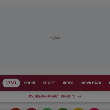
Oglas
VESTI
SHOW
SPORT
VIDEO
NOVA BAZA
Politika
Društvo
Biznis
Svet
Hronika