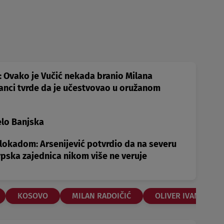
.": Ovako je Vučić nekada branio Milana
anci tvrde da je učestvovao u oružanom
elo Banjska
blokadom: Arsenijević potvrdio da na severu
pska zajednica nikom više ne veruje
KOSOVO
MILAN RADOIČIĆ
OLIVER IVANOVIĆ