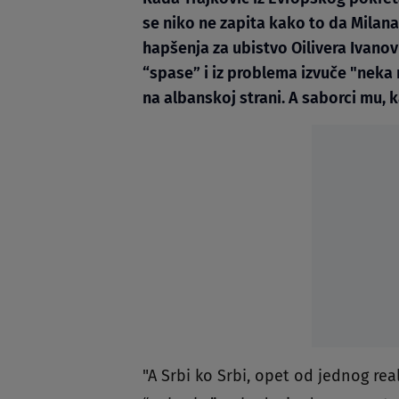
se niko ne zapita kako to da Milana
hapšenja za ubistvo Oilivera Ivanov
“spase” i iz problema izvuče "neka 
na albanskoj strani. A saborci mu, 
"A Srbi ko Srbi, opet od jednog re