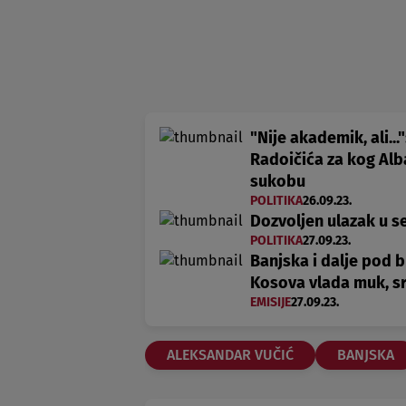
"Nije akademik, ali..
Radoičića za kog Alb
sukobu
POLITIKA
26.09.23.
Dozvoljen ulazak u s
POLITIKA
27.09.23.
Banjska i dalje pod 
Kosova vlada muk, sr
EMISIJE
27.09.23.
ALEKSANDAR VUČIĆ
BANJSKA