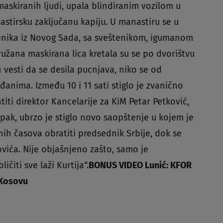
maskiranih ljudi, upala blindiranim vozilom u
astirsku zaključanu kapiju. U manastiru se u
nika iz Novog Sada, sa sveštenikom, igumanom
užana maskirana lica kretala su se po dvorištvu
 vesti da se desila pucnjava, niko se od
đanima. Između 10 i 11 sati stiglo je zvanično
titi direktor Kancelarije za KiM Petar Petković,
. Ipak, ubrzo je stiglo novo saopštenje u kojem je
ih časova obratiti predsednik Srbije, dok se
vića. Nije objašnjeno zašto, samo je
čiti sve laži Kurtija“.
BONUS VIDEO Lunić: KFOR
 Kosovu