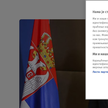
Нама је с
Ми и наши 
идентификат
праћење кој
Ако онемогу
за вас. Мож
ком тренутк
примењивати
приватност
Ми и наш
Коришћење п
идентификац
мерење огла
Листа парт