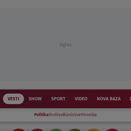
Oglas
VESTI
SHOW
SPORT
VIDEO
NOVA BAZA
Politika
Društvo
Biznis
Svet
Hronika