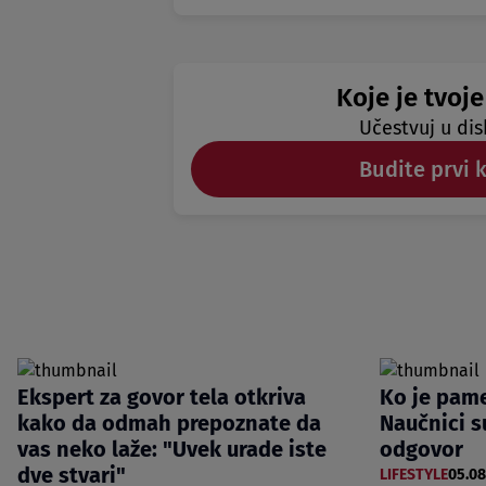
Koje je tvoje
Učestvuj u dis
Budite prvi 
Ekspert za govor tela otkriva
Ko je pame
kako da odmah prepoznate da
Naučnici s
vas neko laže: "Uvek urade iste
odgovor
dve stvari"
LIFESTYLE
05.08