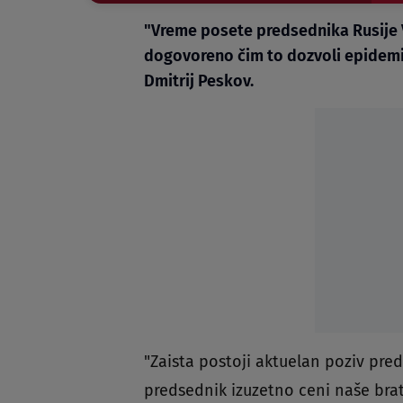
"Vreme posete predsednika Rusije Vl
dogovoreno čim to dozvoli epidemiol
Dmitrij Peskov.
"Zaista postoji aktuelan poziv pred
predsednik izuzetno ceni naše brat