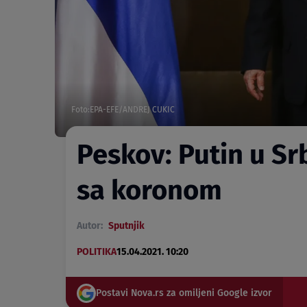
Foto:EPA-EFE/ANDREJ CUKIC
Peskov: Putin u Srb
sa koronom
Autor:
Sputnjik
POLITIKA
15.04.2021. 10:20
Postavi Nova.rs za omiljeni Google izvor