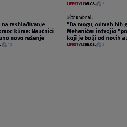
LIFESTYLE
05.08.
2
 na rashlađivanje
"Da mogu, odmah bih g
omoć klime: Naučnici
Mehaničar izdvojio "p
uno novo rešenje
koji je bolji od novih 
.
10
LIFESTYLE
05.08.
5