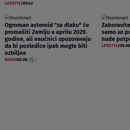
LIFESTYLE
05:42
Ogroman asteroid "za dlaku" će
Zaboravite
promašiti Zemlju u aprilu 2029.
samo uz p
godine, ali naučnici upozoravaju
nude potp
da bi posledice ipak mogle biti
LIFESTYLE
05.08
ozbiljne
NAUKA
05.08.
2