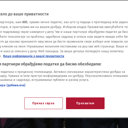
тало до ваше приватности
партнери, њих
603
, чувамо личне податке, као што су подаци о прегледању или једин
ори, и приступамо им на вашем уређају. Избором опције Прихватам омогућићете те
е подржавају сврхе наведене у делу "ми и наши партнери обрађујемо податке да бис
ћите технологије за праћење, одређени садржај и огласи које видите можда неће б
ете да поново прикажете овај мени да бисте променили своје изборе или повукли саг
у кликом на линк Управљање жељеним поставкама на дну ове веб странице. Ваши и
 како је описано у делу: Wеб локација. За више детаља погледајте нашу политику
и.
Више информација о вашој приватности
и партнери обрађујемо податке да бисмо обезбедили:
одатака о прецизној геолокацији. Активно скенирање карактеристика уређаја за
ију. Чување и/или приступ информацијама на уређају. Персонализовано оглашавањ
шавања и садржаја, истраживање публике и развој услуга.
нера (добављача)
Приказ сврха
Прихватам