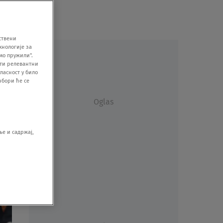
ствени
хнологије за
мо пружили".
ити релевантни
ласност у било
збори ће се
Oglas
е и садржај,