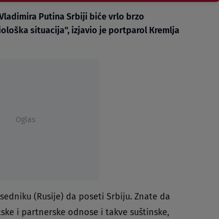
adimira Putina Srbiji biće vrlo brzo
oška situacija", izjavio je portparol Кremlja
Oglas
sedniku (Rusije) da poseti Srbiju. Znate da
ske i partnerske odnose i takve suštinske,