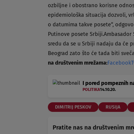
ozbiljne i obostrano korisne odno
epidemiološka situacija dozvoli, v
o datumima takve posete“, odgovor
Putinove posete Srbiji.Ambasador Sr
sredu da se u Srbiji nadaju da će p
Beograd zato što će tada biti sve
na društvenim mrežama:
Facebook
T
I pored pompeznih na
POLITIKA
14.10.20.
DIMITRIJ PESKOV
RUSIJA
Pratite nas na društvenim m