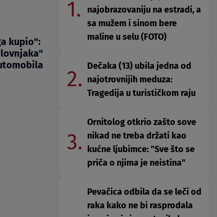
1.
najobrazovaniju na estradi, a
sa mužem i sinom bere
maline u selu (FOTO)
a kupio":
olovnjaka"
automobila
Dečaka (13) ubila jedna od
2.
najotrovnijih meduza:
Tragedija u turističkom raju
Ornitolog otkrio zašto sove
3.
nikad ne treba držati kao
kućne ljubimce: "Sve što se
priča o njima je neistina"
Pevačica odbila da se leči od
raka kako ne bi rasprodala