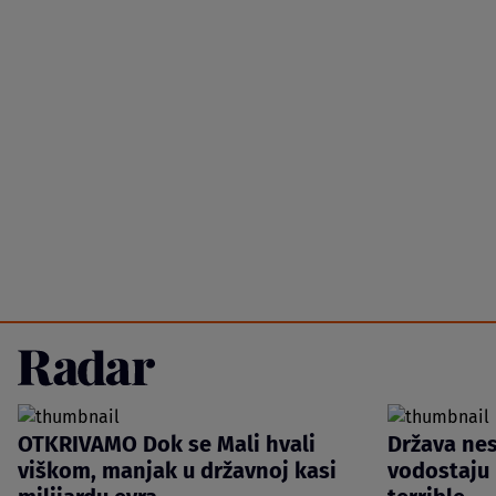
OTKRIVAMO Dok se Mali hvali
Država ne
viškom, manjak u državnoj kasi
vodostaju 