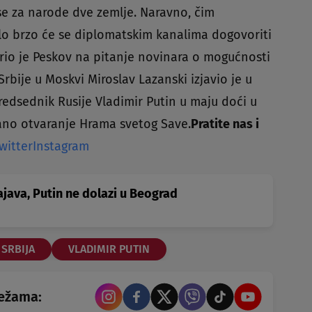
se za narode dve zemlje. Naravno, čim
rlo brzo će se diplomatskim kanalima dogovoriti
io je Peskov na pitanje novinara o mogućnosti
bije u Moskvi Miroslav Lazanski izjavio je u
redsednik Rusije Vladimir Putin u maju doći u
čano otvaranje Hrama svetog Save.
Pratite nas i
witter
Instagram
java, Putin ne dolazi u Beograd
SRBIJA
VLADIMIR PUTIN
režama: