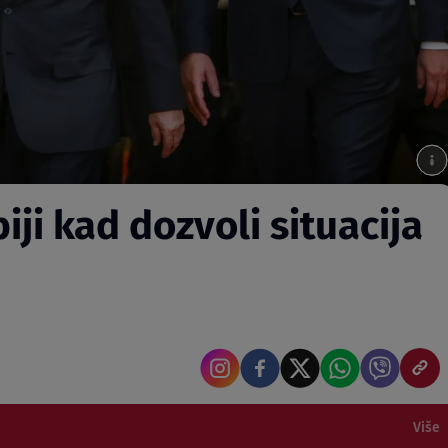
iji kad dozvoli situacija
Više