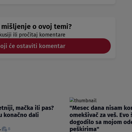
 mišljenje o ovoj temi?
kusiji ili pročitaj komentare
koji će ostaviti komentar
tniji, mačka ili pas?
"Mesec dana nisam kor
u konačno dali
omekšivač za veš. Evo 
dogodilo sa mojom od
peškirima"
.
8