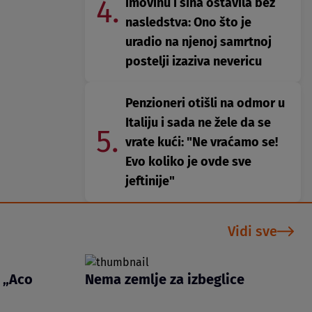
4.
imovinu i sina ostavila bez
nasledstva: Ono što je
uradio na njenoj samrtnoj
postelji izaziva nevericu
Penzioneri otišli na odmor u
Italiju i sada ne žele da se
5.
vrate kući: "Ne vraćamo se!
Evo koliko je ovde sve
jeftinije"
Vidi sve
 „Aco
Nema zemlje za izbeglice