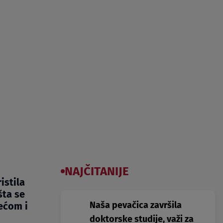
NAJČITANIJE
istila
šta se
Naša pevačica završila
ećom i
doktorske studije, važi za