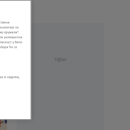
ствени
хнологије за
мо пружили".
ити релевантни
ласност у било
збори ће се
Oglas
е и садржај,