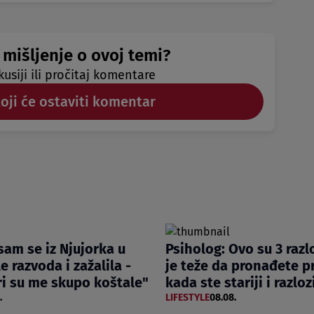
 mišljenje o ovoj temi?
kusiji ili pročitaj komentare
koji će ostaviti komentar
 sam se iz Njujorka u
Psiholog: Ovo su 3 razl
e razvoda i zažalila -
je teže da pronađete pr
ri su me skupo koštale"
kada ste stariji i razloz
.
LIFESTYLE
08.08.