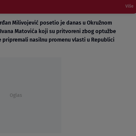
Više
đan Milivojević posetio je danas u Okružnom
 Ivana Matovića koji su pritvoreni zbog optužbe
ne pripremali nasilnu promenu vlasti u Republici
Oglas