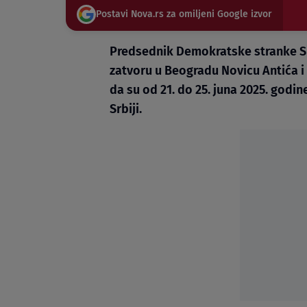
Postavi Nova.rs za omiljeni Google izvor
Predsednik Demokratske stranke Sr
zatvoru u Beogradu Novicu Antića i
da su od 21. do 25. juna 2025. godi
Srbiji.