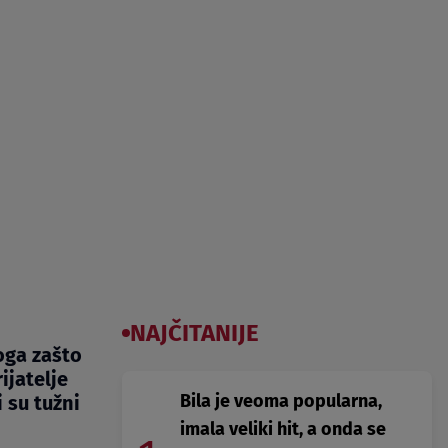
NAJČITANIJE
oga zašto
ijatelje
Bila je veoma popularna,
i su tužni
imala veliki hit, a onda se