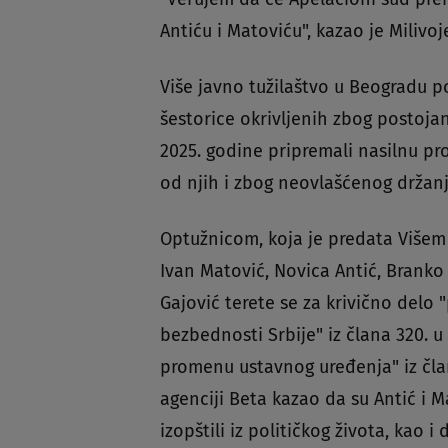
Antiću i Matoviću", kazao je Milivoj
Više javno tužilaštvo u Beogradu po
šestorice okrivljenih zbog postoja
2025. godine pripremali nasilnu pro
od njih i zbog neovlašćenog držanj
Optužnicom, koja je predata Višem
Ivan Matović, Novica Antić, Branko 
Gajović terete se za krivično delo 
bezbednosti Srbije" iz člana 320. u
promenu ustavnog uređenja" iz član
agenciji Beta kazao da su Antić i 
izopštili iz političkog života, kao 