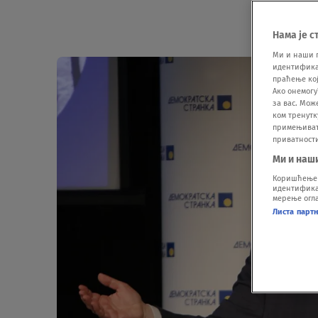
Нама је с
Ми и наши 
идентификат
праћење кој
Ако онемогу
за вас. Мож
ком тренутк
примењивати
приватност
Ми и наш
Коришћење п
идентификац
мерење огла
Листа парт