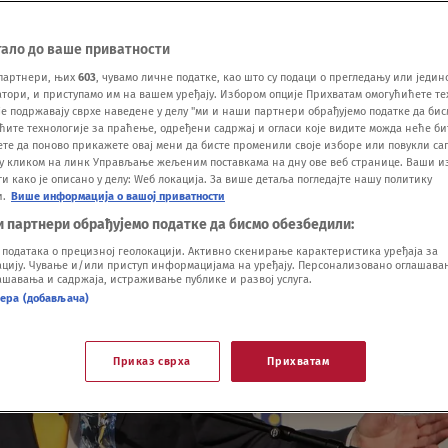
тало до ваше приватности
партнери, њих
603
, чувамо личне податке, као што су подаци о прегледању или једин
ори, и приступамо им на вашем уређају. Избором опције Прихватам омогућићете те
е подржавају сврхе наведене у делу "ми и наши партнери обрађујемо податке да бис
ћите технологије за праћење, одређени садржај и огласи које видите можда неће б
ете да поново прикажете овај мени да бисте променили своје изборе или повукли саг
у кликом на линк Управљање жељеним поставкама на дну ове веб странице. Ваши и
 како је описано у делу: Wеб локација. За више детаља погледајте нашу политику
и.
Више информација о вашој приватности
и партнери обрађујемо податке да бисмо обезбедили:
одатака о прецизној геолокацији. Активно скенирање карактеристика уређаја за
ију. Чување и/или приступ информацијама на уређају. Персонализовано оглашавањ
шавања и садржаја, истраживање публике и развој услуга.
нера (добављача)
Приказ сврха
Прихватам