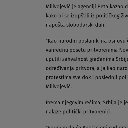
Milivojević je agenciji Beta kazao 
kako bi se izopštili iz političkog ž
napušta slobodarski duh.
"Kao narodni poslanik, na osnovu č
vanrednu posetu pritvorenima Novic
uputili zahvalnost građanima Srbij
određivanja pritvora, a ja kao na
protestima sve dok i poslednji poli
Milivojević.
Prema njegovim rečima, Srbija je je
nalaze politički pritvorenici.
"Verujem da će Apelacioni sud pre