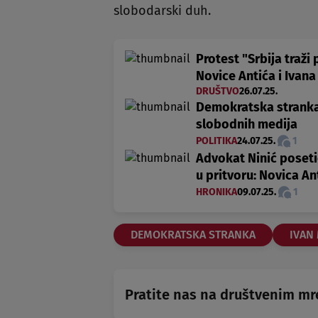
slobodarski duh.
Protest "Srbija traži
Novice Antića i Ivan
DRUŠTVO
26.07.25.
Demokratska stranka:
slobodnih medija
POLITIKA
24.07.25.
1
Advokat Ninić poseti
u pritvoru: Novica Ant
HRONIKA
09.07.25.
1
DEMOKRATSKA STRANKA
IVAN
Pratite nas na društvenim m