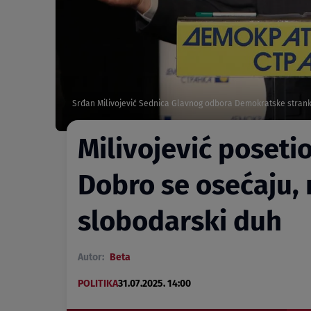
Srđan Milivojević Sednica Glavnog odbora Demokratske strank
Milivojević posetio
Dobro se osećaju, 
slobodarski duh
Autor:
Beta
POLITIKA
31.07.2025. 14:00