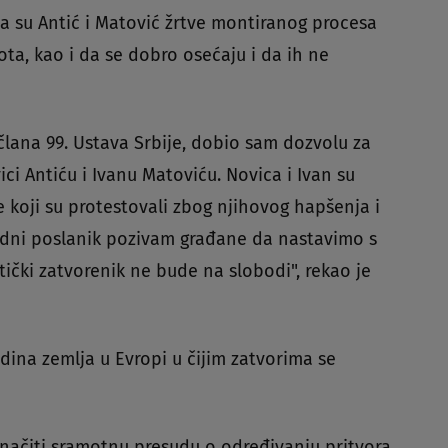
da su Antić i Matović žrtve montiranog procesa
ivota, kao i da se dobro osećaju i da ih ne
lana 99. Ustava Srbije, dobio sam dozvolu za
i Antiću i Ivanu Matoviću. Novica i Ivan su
e koji su protestovali zbog njihovog hapšenja i
rodni poslanik pozivam građane da nastavimo s
tički zatvorenik ne bude na slobodi", rekao je
dina zemlja u Evropi u čijim zatvorima se
inačiti sramotnu presudu o određivanju pritvora