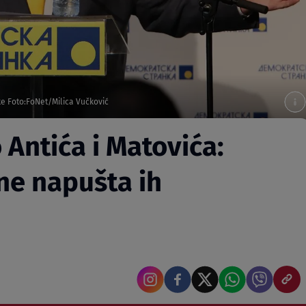
e Foto:FoNet/Milica Vučković
 Antića i Matovića:
ne napušta ih