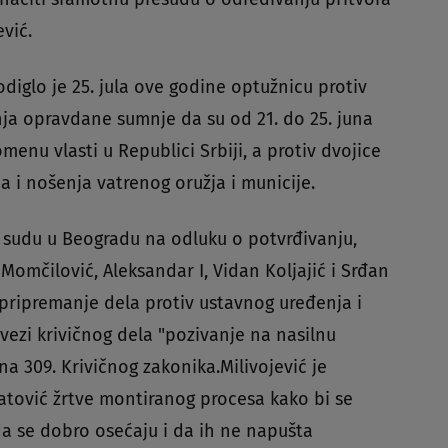
ević.
diglo je 25. jula ove godine optužnicu protiv
nja opravdane sumnje da su od 21. do 25. juna
menu vlasti u Republici Srbiji, a protiv dvojice
a i nošenja vatrenog oružja i municije.
 sudu u Beogradu na odluku o potvrđivanju,
Momčilović, Aleksandar I, Vidan Koljajić i Srđan
"pripremanje dela protiv ustavnog uređenja i
 vezi krivičnog dela "pozivanje na nasilnu
a 309. Krivičnog zakonika.Milivojević je
Matović žrtve montiranog procesa kako bi se
i da se dobro osećaju i da ih ne napušta