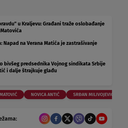
 pravdu" u Kraljevu: Građani traže oslobađanje
a Matovića
 Napad na Verana Matića je zastrašivanje
o bivšeg predsednika Vojnog sindikata Srbije
ić i dalje štrajkuje glađu
 MATOVIĆ
NOVICA ANTIĆ
SRĐAN MILIVOJEVIĆ
režama: