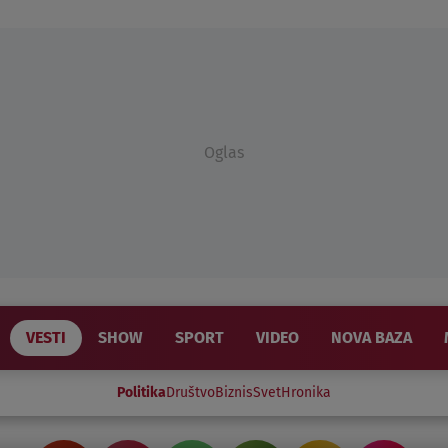
Oglas
VESTI
SHOW
SPORT
VIDEO
NOVA BAZA
Politika
Društvo
Biznis
Svet
Hronika