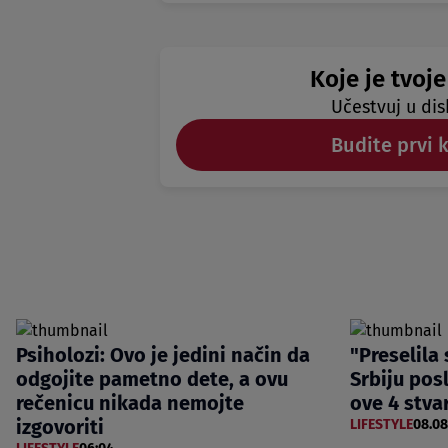
Koje je tvoje
Učestvuj u dis
Budite prvi 
Psiholozi: Ovo je jedini način da
"Preselila
odgojite pametno dete, a ovu
Srbiju posl
rečenicu nikada nemojte
ove 4 stva
izgovoriti
LIFESTYLE
08.08