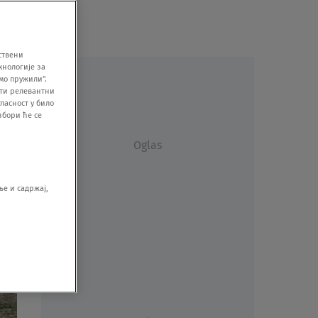
ствени
хнологије за
мо пружили".
ити релевантни
ласност у било
збори ће се
Oglas
е и садржај,