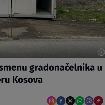
 smenu gradonačelnika u
eru Kosova