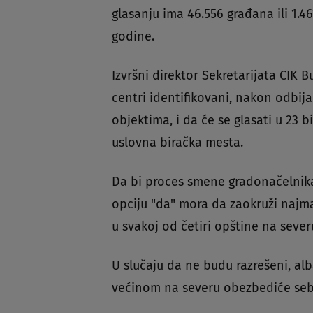
glasanju ima 46.556 građana ili 1.46
godine.
Izvršni direktor Sekretarijata CIK B
centri identifikovani, nakon odbij
objektima, i da će se glasati u 23 b
uslovna biračka mesta.
Da bi proces smene gradonačelnik
opciju "da" mora da zaokruži najma
u svakoj od četiri opštine na seve
U slučaju da ne budu razrešeni, al
većinom na severu obezbediće se