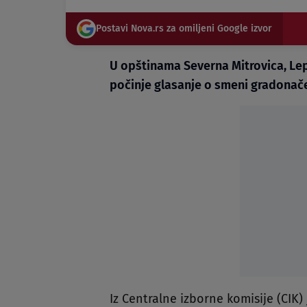
Postavi Nova.rs za omiljeni Google izvor
U opštinama Severna Mitrovica, Lep
počinje glasanje o smeni gradonače
Iz Centralne izborne komisije (CI