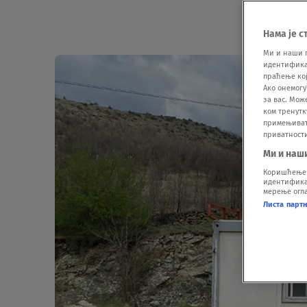
Нама је с
Ми и наши 
идентификат
праћење кој
Ако онемогу
за вас. Мож
ком тренутк
примењивати
приватност
Ми и наш
Коришћење п
идентификац
мерење огла
Листа парт