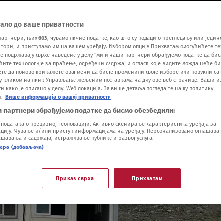
тало до ваше приватности
партнери, њих
603
, чувамо личне податке, као што су подаци о прегледању или једин
ори, и приступамо им на вашем уређају. Избором опције Прихватам омогућићете те
е подржавају сврхе наведене у делу "ми и наши партнери обрађујемо податке да бис
ћите технологије за праћење, одређени садржај и огласи које видите можда неће б
ете да поново прикажете овај мени да бисте променили своје изборе или повукли саг
у кликом на линк Управљање жељеним поставкама на дну ове веб странице. Ваши и
 како је описано у делу: Wеб локација. За више детаља погледајте нашу политику
и.
Више информација о вашој приватности
и партнери обрађујемо податке да бисмо обезбедили:
одатака о прецизној геолокацији. Активно скенирање карактеристика уређаја за
ију. Чување и/или приступ информацијама на уређају. Персонализовано оглашавањ
шавања и садржаја, истраживање публике и развој услуга.
нера (добављача)
Приказ сврха
Прихватам