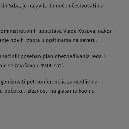
skih Srba, je najavila da neće učestvovati na
administrativnih uputstava Vlade Kosova, nakon
anje novih izbora u opštinama na severu.
su sačinili poseban plan obezbeđivanja reda i
oje se završava u 19.00 sati.
rganizovati pet konferencija za medije na
o početku, izlaznosti na glasanje kao i o