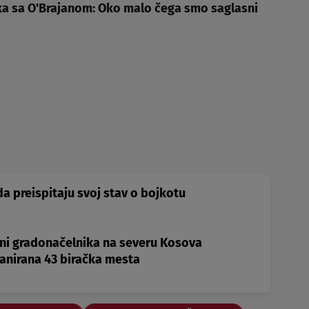
a sa O'Brajanom: Oko malo čega smo saglasni
a preispitaju svoj stav o bojkotu
ni gradonačelnika na severu Kosova
anirana 43 biračka mesta