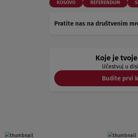
KOSOVO
REFERENDUM
S
Pratite nas na društvenim m
Koje je tvoje
Učestvuj u dis
Budite prvi 