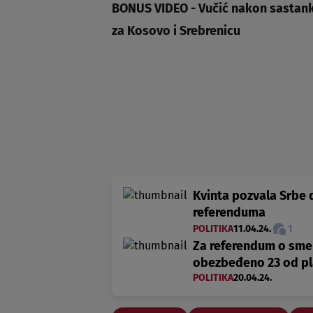
BONUS VIDEO - Vučić nakon sastank
za Kosovo i Srebrenicu
Kvinta pozvala Srbe d
referenduma
POLITIKA
11.04.24.
1
Za referendum o sme
obezbeđeno 23 od pl
POLITIKA
20.04.24.