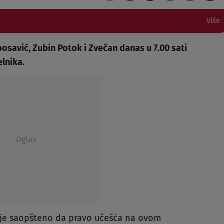
Više
osavić, Zubin Potok i Zvečan danas u 7.00 sati
lnika.
Oglas
K) je saopšteno da pravo učešća na ovom