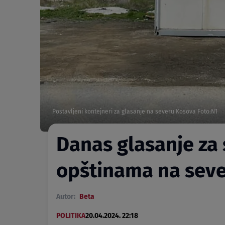
Postavljeni kontejneri za glasanje na severu Kosova Foto:N1
Danas glasanje za
opštinama na sev
Autor:
Beta
POLITIKA
20.04.2024. 22:18