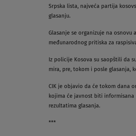
Srpska lista, najveća partija kosov
glasanju.
Glasanje se organizuje na osnovu 
međunarodnog pritiska za raspisiv
Iz policije Kosova su saopštili da 
mira, pre, tokom i posle glasanja, k
CIK je objavio da će tokom dana o
kojima će javnost biti informisana 
rezultatima glasanja.
***