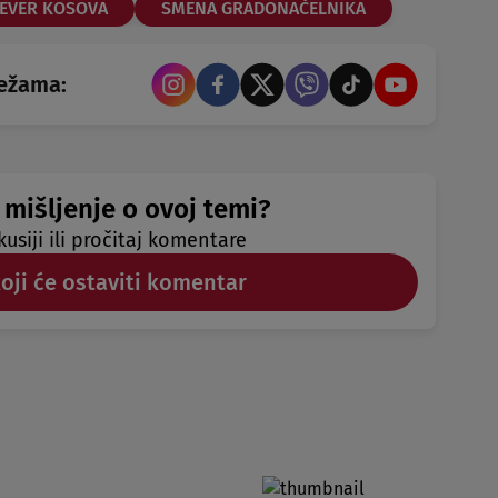
EVER KOSOVA
SMENA GRADONAČELNIKA
režama:
 mišljenje o ovoj temi?
kusiji ili pročitaj komentare
koji će ostaviti komentar