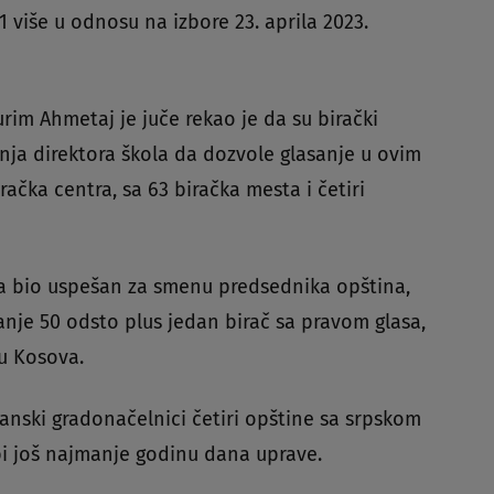
1 više u odnosu na izbore 23. aprila 2023.
urim Ahmetaj je juče rekao je da su birački
anja direktora škola da dozvole glasanje u ovim
iračka centra, sa 63 biračka mesta i četiri
a bio uspešan za smenu predsednika opština,
nje 50 odsto plus jedan birač sa pravom glasa,
ru Kosova.
banski gradonačelnici četiri opštine sa srpskom
bi još najmanje godinu dana uprave.