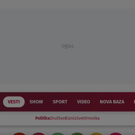
Oglas
VESTI
SHOW
SPORT
VIDEO
NOVA BAZA
Politika
Društvo
Biznis
Svet
Hronika