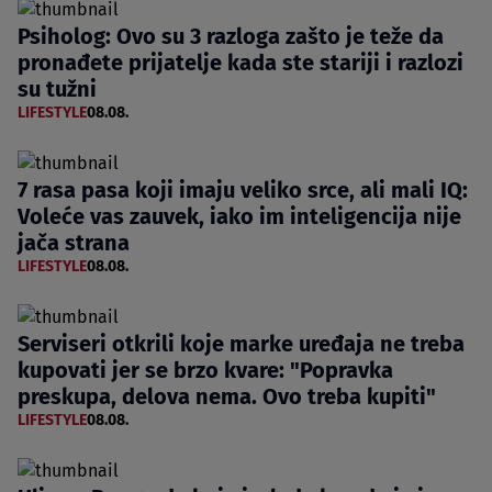
Psiholog: Ovo su 3 razloga zašto je teže da
pronađete prijatelje kada ste stariji i razlozi
su tužni
LIFESTYLE
08.08.
7 rasa pasa koji imaju veliko srce, ali mali IQ:
Voleće vas zauvek, iako im inteligencija nije
jača strana
LIFESTYLE
08.08.
Serviseri otkrili koje marke uređaja ne treba
kupovati jer se brzo kvare: "Popravka
preskupa, delova nema. Ovo treba kupiti"
LIFESTYLE
08.08.