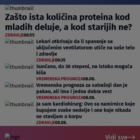
Zašto ista količina proteina kod
mladih deluje, a kod starijih ne?
ZDRAVLJE
06:55
Lekari otkrivaju da li spavanje sa
uključenim ventilatorom utiče na vaše telo
i zdravlje
ZDRAVLJE
06:35
Sunčano, do 36 stepeni, na istoku moguća
kiša
VREMENSKA PROGNOZA
08.08.
Vremenska prognoza za sutrašnji dan je
pakao, ali ima i jedna dobra vest
VREMENSKA PROGNOZA
08.08.
Ja sam kardiohirurg: Ovo su namirnice koje
kupujem svake nedelje i one koje nikada
ne stavljam u korpu
ZDRAVLJE
08.08.
Vidi sve