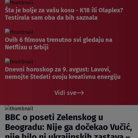
Šta je bolje za vašu kosu - K18 ili Olaplex?
Testirala sam oba da bih saznala
Ovih 6 filmova trenutno svi gledaju na
Netflixu u Srbiji
Dnevni horoskop za 9. avgust: Lavovi,
nemojte štedeti svoju kreativnu energiju
Vidi sve
BBC o poseti Zelenskog u
Beogradu: Nije ga dočekao Vučić,
nije bilo ni ukrajinskih zastava –