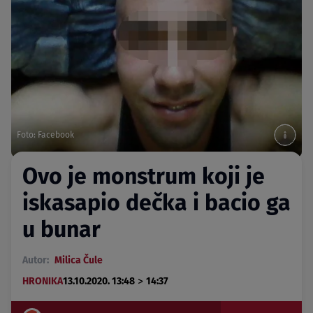
Foto: Facebook
Ovo je monstrum koji je
iskasapio dečka i bacio ga
u bunar
Autor:
Milica Čule
>
HRONIKA
13.10.2020. 13:48
14:37