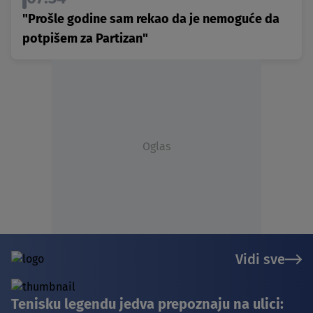
"Prošle godine sam rekao da je nemoguće da
potpišem za Partizan"
Oglas
Vidi sve
Tenisku legendu jedva prepoznaju na ulici: