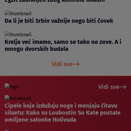
Da li je biti Srbin važnije nego biti čovek
Kralja već imamo, samo se tako ne zove. A i
mnogo dvorskih budala
Vidi sve
Vidi sve
Cipele koje izdužuju noge i menjaju čitavu
siluetu: Kako su Louboutin So Kate postale
omiljene salonke Holivuda