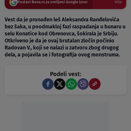
Postavi Nova.rs za omiljeni Google izvor
Više
Vest da je pronađen leš Aleksandra Ranđelovića
bez šaka, u poodmakloj fazi raspadanja u bunaru u
selu Konatice kod Obrenovca, šokirala je Srbiju.
Otkriveno je da je ovaj brutalan zločin počinio
Radovan V., koji se nalazi u zatvoru zbog drugog
dela, a pojavila se i fotografija ovog monstruma.
Podeli vest: