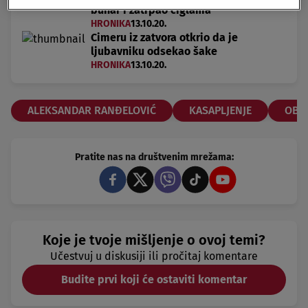
bunar i zatrpao ciglama
HRONIKA
13.10.20.
Cimeru iz zatvora otkrio da je
ljubavniku odsekao šake
HRONIKA
13.10.20.
ALEKSANDAR RANĐELOVIĆ
KASAPLJENJE
OBR
Pratite nas na društvenim mrežama:
Koje je tvoje mišljenje o ovoj temi?
Učestvuj u diskusiji ili pročitaj komentare
Budite prvi koji će ostaviti komentar