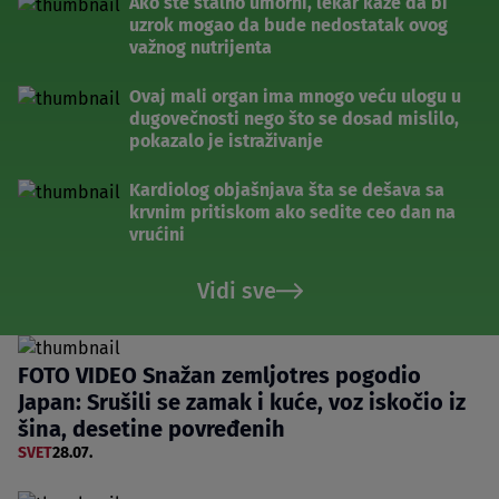
Ako ste stalno umorni, lekar kaže da bi
uzrok mogao da bude nedostatak ovog
važnog nutrijenta
Ovaj mali organ ima mnogo veću ulogu u
dugovečnosti nego što se dosad mislilo,
pokazalo je istraživanje
Kardiolog objašnjava šta se dešava sa
krvnim pritiskom ako sedite ceo dan na
vrućini
Vidi sve
FOTO VIDEO Snažan zemljotres pogodio
Japan: Srušili se zamak i kuće, voz iskočio iz
šina, desetine povređenih
SVET
28.07.