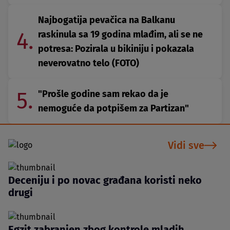
Najbogatija pevačica na Balkanu
4.
raskinula sa 19 godina mlađim, ali se ne
potresa: Pozirala u bikiniju i pokazala
neverovatno telo (FOTO)
5.
"Prošle godine sam rekao da je
nemoguće da potpišem za Partizan"
Vidi sve
Deceniju i po novac građana koristi neko
drugi
Egzit zabranjen zbog kontrole mladih