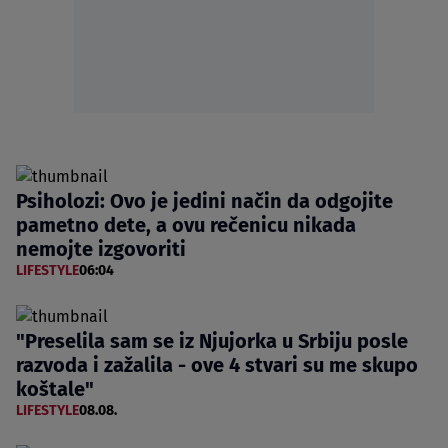
Psiholozi: Ovo je jedini način da odgojite
pametno dete, a ovu rečenicu nikada
nemojte izgovoriti
LIFESTYLE
06:04
"Preselila sam se iz Njujorka u Srbiju posle
razvoda i zažalila - ove 4 stvari su me skupo
koštale"
LIFESTYLE
08.08.