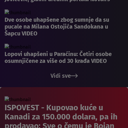
Dve osobe uhapšene zbog sumnje da su
pucale na Milana Ostojića Sandokana u
Šapcu VIDEO
Lopovi uhapšeni u Paraćinu: Četiri osobe
osumnjičene za više od 30 krađa VIDEO
Vidi sve
ISPOVEST - Kupovao kuće u
Kanadi za 150.000 dolara, pa ih
prodavao: Sve o čemu je Bojan