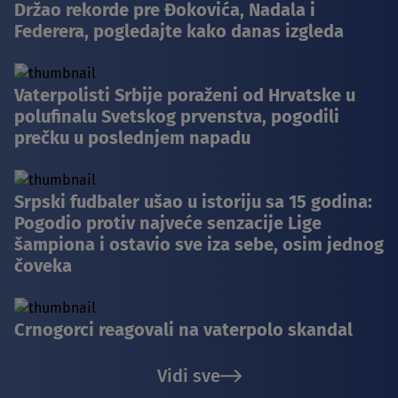
Držao rekorde pre Đokovića, Nadala i
Federera, pogledajte kako danas izgleda
Vaterpolisti Srbije poraženi od Hrvatske u
polufinalu Svetskog prvenstva, pogodili
prečku u poslednjem napadu
Srpski fudbaler ušao u istoriju sa 15 godina:
Pogodio protiv najveće senzacije Lige
šampiona i ostavio sve iza sebe, osim jednog
čoveka
Crnogorci reagovali na vaterpolo skandal
Vidi sve