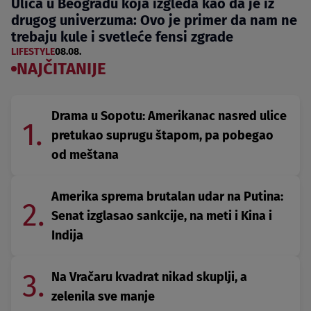
Ulica u Beogradu koja izgleda kao da je iz
drugog univerzuma: Ovo je primer da nam ne
trebaju kule i svetleće fensi zgrade
LIFESTYLE
08.08.
NAJČITANIJE
Drama u Sopotu: Amerikanac nasred ulice
1.
pretukao suprugu štapom, pa pobegao
od meštana
Amerika sprema brutalan udar na Putina:
2.
Senat izglasao sankcije, na meti i Kina i
Indija
3.
Na Vračaru kvadrat nikad skuplji, a
zelenila sve manje