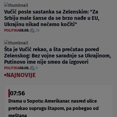
Vučić posle sastanka sa Zelenskim: "Za
Srbiju male šanse da se brzo nađe u EU,
Ukrajinu nikad nećemo kočiti"
POLITIKA
08.08.
28
Šta je Vučić rekao, a šta prećutao pored
Zelenskog: Bez vojne saradnje sa Ukrajinom,
Putinovo ime nije smeo da izgovori
POLITIKA
08.08.
8
NAJNOVIJE
07:56
Drama u Sopotu: Amerikanac nasred ulice
pretukao suprugu štapom, pa pobegao od
meštana