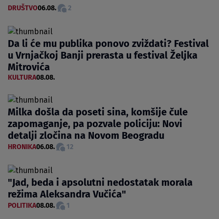
DRUŠTVO
06.08.
2
Da li će mu publika ponovo zviždati? Festival
u Vrnjačkoj Banji prerasta u festival Željka
Mitrovića
KULTURA
08.08.
Milka došla da poseti sina, komšije čule
zapomaganje, pa pozvale policiju: Novi
detalji zločina na Novom Beogradu
HRONIKA
06.08.
12
"Jad, beda i apsolutni nedostatak morala
režima Aleksandra Vučića"
POLITIKA
08.08.
1