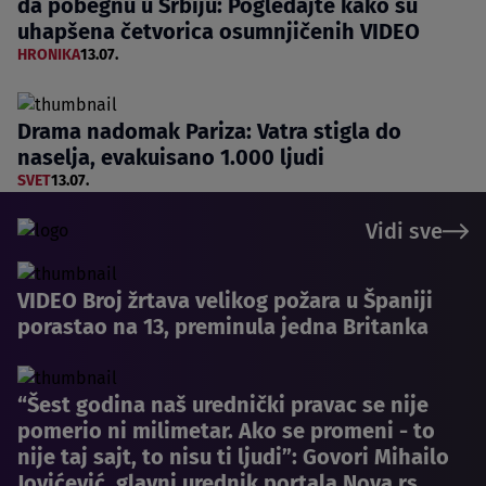
da pobegnu u Srbiju: Pogledajte kako su
uhapšena četvorica osumnjičenih VIDEO
HRONIKA
13.07.
Drama nadomak Pariza: Vatra stigla do
naselja, evakuisano 1.000 ljudi
SVET
13.07.
Vidi sve
VIDEO Broj žrtava velikog požara u Španiji
porastao na 13, preminula jedna Britanka
“Šest godina naš urednički pravac se nije
pomerio ni milimetar. Ako se promeni - to
nije taj sajt, to nisu ti ljudi”: Govori Mihailo
Jovićević, glavni urednik portala Nova.rs