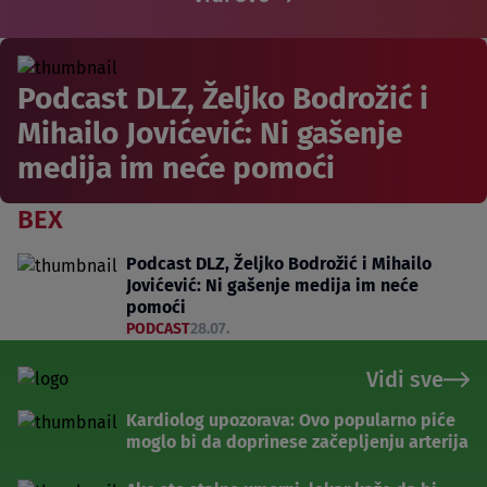
Podcast DLZ, Željko Bodrožić i
Mihailo Jovićević: Ni gašenje
medija im neće pomoći
BEX
Podcast DLZ, Željko Bodrožić i Mihailo
Jovićević: Ni gašenje medija im neće
pomoći
PODCAST
28.07.
Vidi sve
Kardiolog upozorava: Ovo popularno piće
moglo bi da doprinese začepljenju arterija