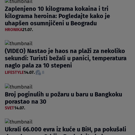
Zaplenjeno 10 kilograma kokaina i tri
kilograma heroina: Pogledajte kako je
uhapšen osumnjičeni u Beogradu
HRONIKA
21.07.
(VIDEO) Nastao je haos na plaži za nekoliko
sekundi: Turisti bežali u panici, temperatura
naglo pala za 10 stepeni
LIFESTYLE
14.07.
8
Broj poginulih u požaru u baru u Bangkoku
porastao na 30
SVET
14.07.
Ukrali 66.000 evra iz kuće u BiH, pa pokušali