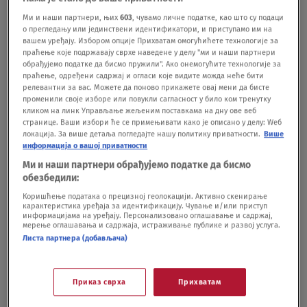
tvrde da su R. V. i ubijeni Aleksandar bili u
Ми и наши партнери, њих
603
, чувамо личне податке, као што су подаци
о прегледању или јединствени идентификатори, и приступамо им на
ljubavnoj vezi i da su živeli zajedno.Navodno je
вашем уређају. Избором опције Прихватам омогућићете технологије за
праћење које подржавају сврхе наведене у делу "ми и наши партнери
Radovan V. mislio da ga Aleksandar vara sa drugim
обрађујемо податке да бисмо пружили". Ако онемогућите технологије за
праћење, одређени садржај и огласи које видите можда неће бити
muškarcem, te je odlučio da mu svirepo presudi.
релевантни за вас. Можете да поново прикажете овај мени да бисте
променили своје изборе или повукли сагласност у било ком тренутку
Radovan V. je, kako smo naveli, u zatvoru ispričao
кликом на линк Управљање жељеним поставкама на дну ове веб
странице. Ваши избори ће се примењивати како је описано у делу: Wеб
nekom od drugih zatvorenika gde se nalazi leš, a
локација. За више детаља погледајте нашу политику приватности.
Више
информација о вашој приватности
ovaj je to preneo policiji i tako je pronađeno
Ми и наши партнери обрађујемо податке да бисмо
mrtvo telo. Za ubicu meštani kažu da je rano
обезбедили:
ostao bez majke, da je živeo sam sa ocem i da se
Коришћење података о прецизној геолокацији. Активно скенирање
карактеристика уређаја за идентификацију. Чување и/или приступ
odao lošem društvu i narkoticima.
***
Pratite nas i
информацијама на уређају. Персонализовано оглашавање и садржај,
мерење оглашавања и садржаја, истраживање публике и развој услуга.
na društvenim
Листа партнера (добављача)
mrežama:
Facebook
Twitter
Instagram
Приказ сврха
Прихватам
Obrenovac: Odsekao mu šake, bacio u