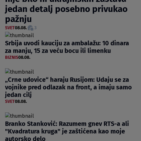
jedan detalj posebno privukao
pažnju
SVET
08.08.
3
Srbija uvodi kauciju za ambalažu: 10 dinara
za manju, 15 za veću bocu ili limenku
BIZNIS
08.08.
„Crne udovice“ haraju Rusijom: Udaju se za
vojnike pred odlazak na front, a imaju samo
jedan cilj
SVET
08.08.
Branko Stanković: Razumem gnev RTS-a ali
"Kvadratura kruga" je zaštićena kao moje
autorsko delo