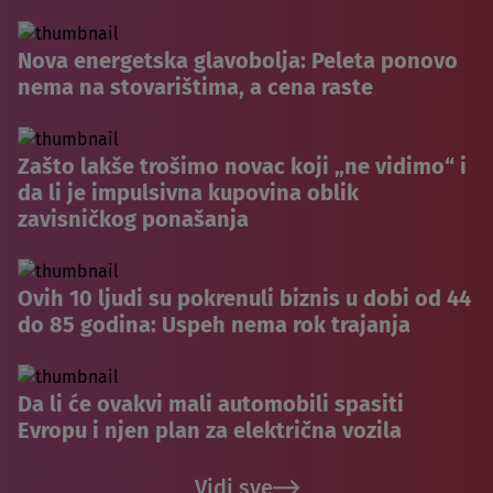
Nova energetska glavobolja: Peleta ponovo
nema na stovarištima, a cena raste
Zašto lakše trošimo novac koji „ne vidimo“ i
da li je impulsivna kupovina oblik
zavisničkog ponašanja
Ovih 10 ljudi su pokrenuli biznis u dobi od 44
do 85 godina: Uspeh nema rok trajanja
Da li će ovakvi mali automobili spasiti
Evropu i njen plan za električna vozila
Vidi sve