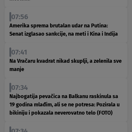
07:56
Amerika sprema brutalan udar na Putina:
Senat izglasao sankcije, na meti i Kina i Indija
07:41
Na Vračaru kvadrat nikad skuplji, a zelenila sve
manje
07:34
Najbogatija pevačica na Balkanu raskinula sa
19 godina mlađim, ali se ne potresa: Pozirala u
bikiniju i pokazala neverovatno telo (FOTO)
07:34