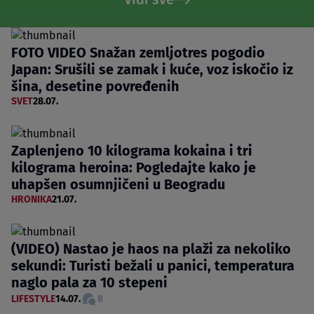
FOTO VIDEO Snažan zemljotres pogodio
Japan: Srušili se zamak i kuće, voz iskočio iz
šina, desetine povređenih
SVET
28.07.
Zaplenjeno 10 kilograma kokaina i tri
kilograma heroina: Pogledajte kako je
uhapšen osumnjičeni u Beogradu
HRONIKA
21.07.
(VIDEO) Nastao je haos na plaži za nekoliko
sekundi: Turisti bežali u panici, temperatura
naglo pala za 10 stepeni
LIFESTYLE
14.07.
8