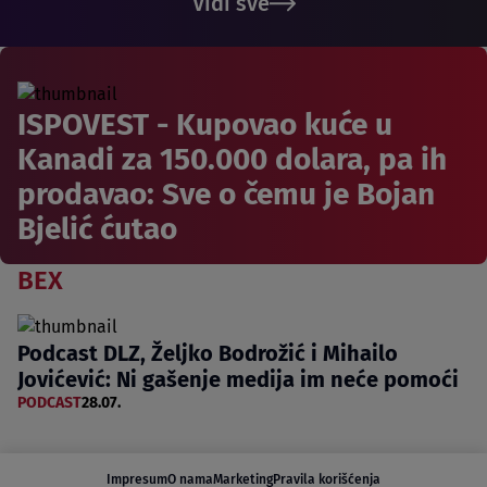
Vidi sve
ISPOVEST - Kupovao kuće u
Kanadi za 150.000 dolara, pa ih
prodavao: Sve o čemu je Bojan
Bjelić ćutao
BEX
Podcast DLZ, Željko Bodrožić i Mihailo
Jovićević: Ni gašenje medija im neće pomoći
PODCAST
28.07.
Impresum
O nama
Marketing
Pravila korišćenja