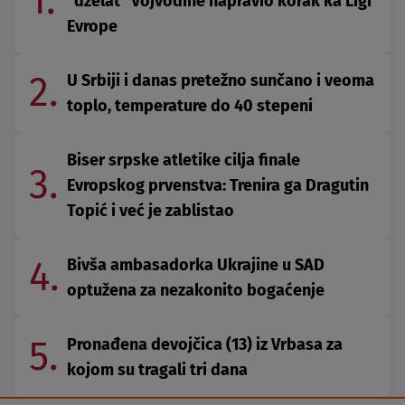
1.
"dželat" Vojvodine napravio korak ka Ligi
Evrope
2.
U Srbiji i danas pretežno sunčano i veoma
toplo, temperature do 40 stepeni
Biser srpske atletike cilja finale
3.
Evropskog prvenstva: Trenira ga Dragutin
Topić i već je zablistao
4.
Bivša ambasadorka Ukrajine u SAD
optužena za nezakonito bogaćenje
5.
Pronađena devojčica (13) iz Vrbasa za
kojom su tragali tri dana