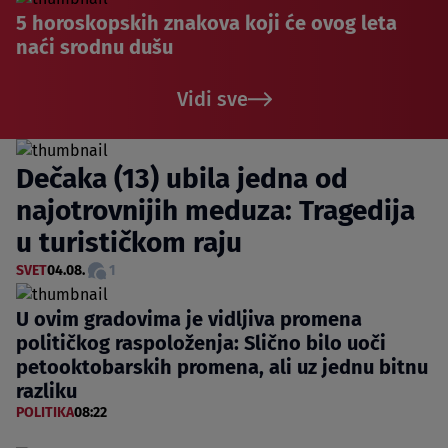
5 horoskopskih znakova koji će ovog leta
naći srodnu dušu
Vidi sve
Dečaka (13) ubila jedna od
najotrovnijih meduza: Tragedija
u turističkom raju
SVET
04.08.
1
U ovim gradovima je vidljiva promena
političkog raspoloženja: Slično bilo uoči
petooktobarskih promena, ali uz jednu bitnu
razliku
POLITIKA
08:22