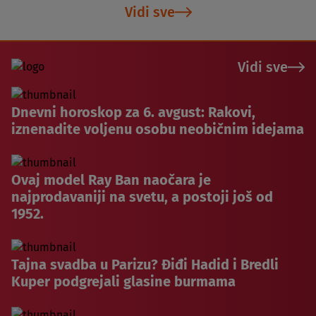
Vidi sve
Vidi sve
Dnevni horoskop za 6. avgust: Rakovi,
iznenadite voljenu osobu neobičnim idejama
Ovaj model Ray Ban naočara je
najprodavaniji na svetu, a postoji još od
1952.
Tajna svadba u Parizu? Điđi Hadid i Bredli
Kuper podgrejali glasine burmama