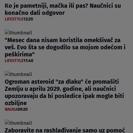
Ko je pametniji, mačka ili pas? Naučnici su
konačno dali odgovor
LIFESTYLE
12:20
"Mesec dana nisam koristila omekšivač za
veš. Evo šta se dogodilo sa mojom odećom i
peškirima"
LIFESTYLE
11:40
Ogroman asteroid "za dlaku" će promašiti
Zemlju u aprilu 2029. godine, ali naučnici
upozoravaju da bi posledice ipak mogle biti
ozbiljne
NAUKA
09:20
Zaboravite na rashlađivanje samo uz pomoć