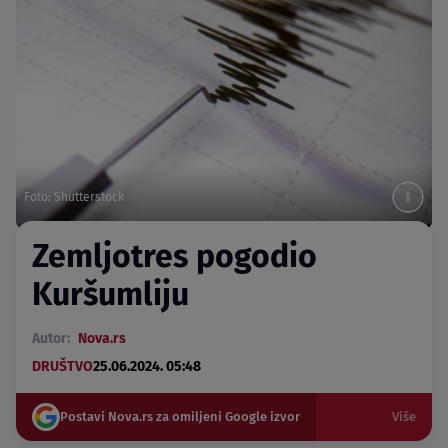
Foto: Shutterstock
Zemljotres pogodio
Kuršumliju
Autor:
Nova.rs
DRUŠTVO
25.06.2024. 05:48
Postavi Nova.rs za omiljeni Google izvor
Više