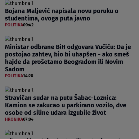
Bojana Maljević napisala novu poruku o
studentima, ovoga puta javno
POLITIKA
09:42
Ministar odbrane BiH odgovara Vučiću: Da je
postojao zahtev, bio bi uhapšen - ako smeš
hajde da prošetamo Beogradom ili Novim
Sadom
POLITIKA
14:20
Stravičan sudar na putu Šabac-Loznica:
Kamion se zakucao u parkirano vozilo, dve
osobe od siline udara izgubile život
HRONIKA
07:04