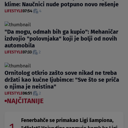
klime: Naučnici nude potpuno novo rešenje
LIFESTYLE
07:54
4
"Da mogu, odmah bih ga kupio": Mehaničar
izdvojio "polovnjaka" koji je bolji od novih
automobila
LIFESTYLE
07:33
2
Ornitolog otkrio zašto sove nikad ne treba
držati kao kućne ljubimce: "Sve što se priča
o njima je neistina"
LIFESTYLE
06:51
2
NAJČITANIJE
Fenerbahče se primakao Ligi šampiona,