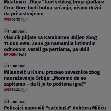
Milatović: „Oluja“ kod velikog broja građana
Crne Gore budi bolna sećanja, nismo dužni
da prisustvujemo
SVET
08:32
8
Vlasnik piljare sa Karaburme ubijen zbog
11.000 evra: Žena ga namamila intimnim
odnosom, vezali ga pertlama, pa ubili
HRONIKA
14:16
Milanović u Kninu prozvao saveznike zbog
naoružavanja Srbije: „Moramo da se
zapitamo – da li je to poštena igra?“
SVET
10:33
8
Policajci napravili "sačekušu" doktoru Miliću