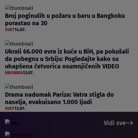
Broj poginulih u požaru u baru u Bangkoku
porastao na 30
SVET
14.07.
Ukrali 66.000 evra iz kuće u BiH, pa pokušali
da pobegnu u Srbiju: Pogledajte kako su
uhapšena četvorica osumnjičenih VIDEO
HRONIKA
13.07.
Drama nadomak Pariza: Vatra stigla do
naselja, evakuisano 1.000 ljudi
SVET
13.07.
Vidi sve