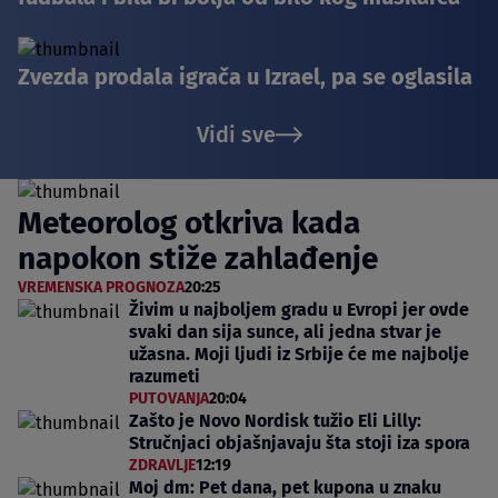
Zvezda prodala igrača u Izrael, pa se oglasila
Vidi sve
Meteorolog otkriva kada
napokon stiže zahlađenje
VREMENSKA PROGNOZA
20:25
Živim u najboljem gradu u Evropi jer ovde
svaki dan sija sunce, ali jedna stvar je
užasna. Moji ljudi iz Srbije će me najbolje
razumeti
PUTOVANJA
20:04
Zašto je Novo Nordisk tužio Eli Lilly:
Stručnjaci objašnjavaju šta stoji iza spora
ZDRAVLJE
12:19
Moj dm: Pet dana, pet kupona u znaku