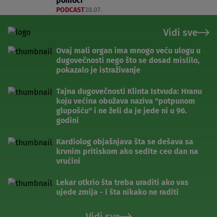
pomoći
PODCAST
28.07.
Vidi sve
Ovaj mali organ ima mnogo veću ulogu u
dugovečnosti nego što se dosad mislilo,
pokazalo je istraživanje
Tajna dugovečnosti Klinta Istvuda: Hranu
koju većina obožava naziva "potpunom
glupošću" i ne želi da je jede ni u 96.
godini
Kardiolog objašnjava šta se dešava sa
krvnim pritiskom ako sedite ceo dan na
vrućini
Lekar otkrio šta treba uraditi ako vas
ujede zmija - i šta nikako ne raditi
Vidi sve