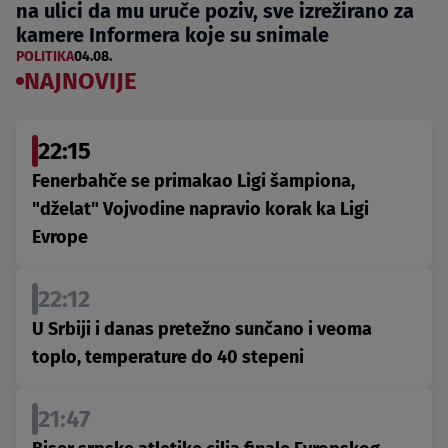
na ulici da mu uruče poziv, sve izrežirano za
kamere Informera koje su snimale
POLITIKA
04.08.
NAJNOVIJE
22:15
Fenerbahče se primakao Ligi šampiona,
"dželat" Vojvodine napravio korak ka Ligi
Evrope
22:12
U Srbiji i danas pretežno sunčano i veoma
toplo, temperature do 40 stepeni
21:47