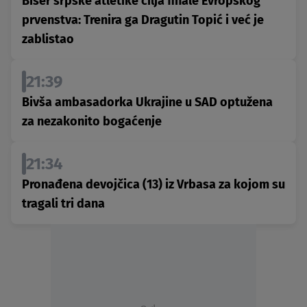
Biser srpske atletike cilja finale Evropskog
prvenstva: Trenira ga Dragutin Topić i već je
zablistao
21:39
Bivša ambasadorka Ukrajine u SAD optužena
za nezakonito bogaćenje
21:34
Pronađena devojčica (13) iz Vrbasa za kojom su
tragali tri dana