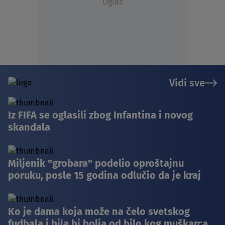
Oglas
Vidi sve
Iz FIFA se oglasili zbog Infantina i novog
skandala
Miljenik "grobara" podelio oproštajnu
poruku, posle 15 godina odlučio da je kraj
Ko je dama koja može na čelo svetskog
fudbala i bila bi bolja od bilo kog muškarca