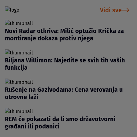
Vidi sve
Novi Radar otkriva: Milić optužio Krička za
montiranje dokaza protiv njega
Biljana Willimon: Najedite se svih tih vaših
funkcija
Rušenje na Gazivodama: Cena verovanja u
otrovne laži
REM će pokazati da li smo državotvorni
građani ili podanici