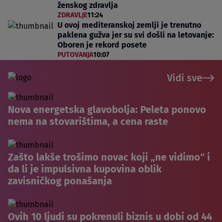
ženskog zdravlja
ZDRAVLJE
11:24
U ovoj mediteranskoj zemlji je trenutno
paklena gužva jer su svi došli na letovanje:
Oboren je rekord posete
PUTOVANJA
10:07
Vidi sve
Nova energetska glavobolja: Peleta ponovo
nema na stovarištima, a cena raste
Zašto lakše trošimo novac koji „ne vidimo“ i
da li je impulsivna kupovina oblik
zavisničkog ponašanja
Ovih 10 ljudi su pokrenuli biznis u dobi od 44