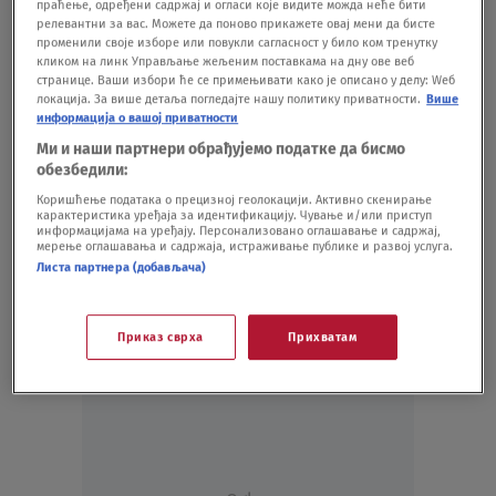
праћење, одређени садржај и огласи које видите можда неће бити
релевантни за вас. Можете да поново прикажете овај мени да бисте
променили своје изборе или повукли сагласност у било ком тренутку
Pratite nas na društvenim mrežama:
кликом на линк Управљање жељеним поставкама на дну ове веб
странице. Ваши избори ће се примењивати како је описано у делу: Wеб
локација. За више детаља погледајте нашу политику приватности.
Више
информација о вашој приватности
Ми и наши партнери обрађујемо податке да бисмо
обезбедили:
Koje je tvoje mišljenje o ovoj temi?
Коришћење података о прецизној геолокацији. Активно скенирање
Učestvuj u diskusiji ili pročitaj komentare
карактеристика уређаја за идентификацију. Чување и/или приступ
информацијама на уређају. Персонализовано оглашавање и садржај,
мерење оглашавања и садржаја, истраживање публике и развој услуга.
Budite prvi koji će ostaviti komentar
Листа партнера (добављача)
Приказ сврха
Прихватам