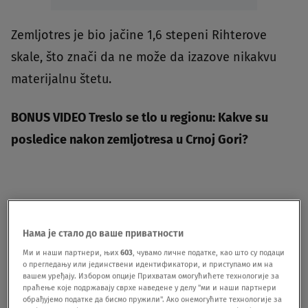
Zemljotres je bio jačine 1,6 stepeni Rihterove
skale, što znači da ne može da izazove nikakvu
materijalnu štetu.
BONUS VIDEO Treslo se tlo u regionu: Kakve su
posledice nakon zemljotresa u Crnoj Gori?
Нама је стало до ваше приватности
Ми и наши партнери, њих
603
, чувамо личне податке, као што су подаци
о прегледању или јединствени идентификатори, и приступамо им на
вашем уређају. Избором опције Прихватам омогућићете технологије за
праћење које подржавају сврхе наведене у делу "ми и наши партнери
KURŠUMLIJA
SEIZMOLOŠKI ZAVOD SRBIJE
ZE
обрађујемо податке да бисмо пружили". Ако онемогућите технологије за