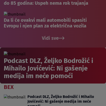
do 85 godina: Uspeh nema rok trajanja
Da li će ovakvi mali automobili spasiti
Evropu i njen plan za električna vozila
Vidi sve
Podcast DLZ, Željko Bodrožić i
Mihailo Jovićević: Ni gašenje
medija im neće pomoći
BEX
Podcast DLZ, Željko Bodrožić i Mihailo
Jovićević: Ni gašenje medija im neće