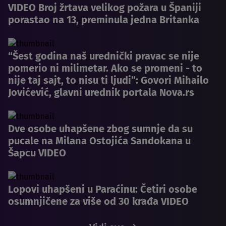
VIDEO Broj žrtava velikog požara u Španiji
porastao na 13, preminula jedna Britanka
“Šest godina naš urednički pravac se nije
pomerio ni milimetar. Ako se promeni - to
nije taj sajt, to nisu ti ljudi”: Govori Mihailo
Jovićević, glavni urednik portala Nova.rs
Dve osobe uhapšene zbog sumnje da su
pucale na Milana Ostojića Sandokana u
Šapcu VIDEO
Lopovi uhapšeni u Paraćinu: Četiri osobe
osumnjičene za više od 30 krađa VIDEO