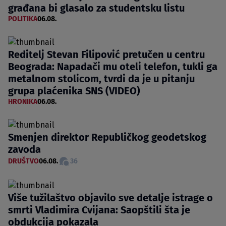
građana bi glasalo za studentsku listu
POLITIKA
06.08.
Reditelj Stevan Filipović pretučen u centru
Beograda: Napadači mu oteli telefon, tukli ga
metalnom stolicom, tvrdi da je u pitanju
grupa plaćenika SNS (VIDEO)
HRONIKA
06.08.
Smenjen direktor Republičkog geodetskog
zavoda
DRUŠTVO
06.08.
36
Više tužilaštvo objavilo sve detalje istrage o
smrti Vladimira Cvijana: Saopštili šta je
obdukcija pokazala