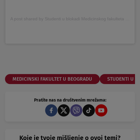
A post shared by Studenti u blokadi Medicinskog fakulteta u Beogradu (@blokada.mfub)
MEDICINSKI FAKULTET U BEOGRADU
STUDENTI U B
Pratite nas na društvenim mrežama:
Koje je tvoje mišljenje o ovoj temi?