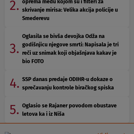
2.
oprema među kojom su i filteri za
skrivanje mirisa: Velika akcija policije u
Smederevu
Oglasila se bivša devojka Odža na
3.
godišnjicu njegove smrti: Napisala je tri
reči uz snimak koji objašnjava kakav je
bio FOTO
4.
SSP danas predaje ODIHR-u dokaze o
sprečavanju kontrole biračkog spiska
5.
Oglasio se Rajaner povodom obustave
letova ka i iz Niša