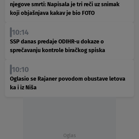
njegove smrti: Napisala je tri reči uz snimak
koji objašnjava kakav je bio FOTO
10:14
SSP danas predaje ODIHR-u dokaze o
sprečavanju kontrole biračkog spiska
10:10
Oglasio se Rajaner povodom obustave letova
ka i iz Niša
Oglas