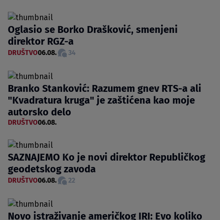
Oglasio se Borko Drašković, smenjeni
direktor RGZ-a
DRUŠTVO
06.08.
34
Branko Stanković: Razumem gnev RTS-a ali
"Kvadratura kruga" je zaštićena kao moje
autorsko delo
DRUŠTVO
06.08.
SAZNAJEMO Ko je novi direktor Republičkog
geodetskog zavoda
DRUŠTVO
06.08.
22
Novo istraživanje američkog IRI: Evo koliko