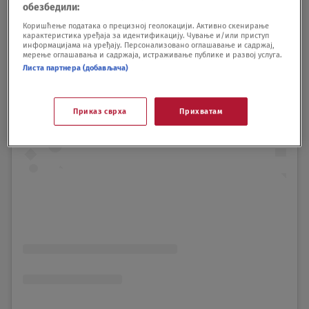
обезбедили:
Коришћење података о прецизној геолокацији. Активно скенирање
карактеристика уређаја за идентификацију. Чување и/или приступ
информацијама на уређају. Персонализовано оглашавање и садржај,
мерење оглашавања и садржаја, истраживање публике и развој услуга.
Листа партнера (добављача)
Приказ сврха
Прихватам