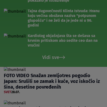
pokazalo je istraživanje
Tajna dugovečnosti Klinta Istvuda: Hranu
koju većina obožava naziva "potpunom
glupošću" i ne želi da je jede ni u 96.
godini
Kardiolog objašnjava šta se dešava sa
krvnim pritiskom ako sedite ceo dan na
vrućini
Vidi sve
FOTO VIDEO Snažan zemljotres pogodio
Japan: Srušili se zamak i kuće, voz iskočio iz
šina, desetine povređenih
SVET
28.07.