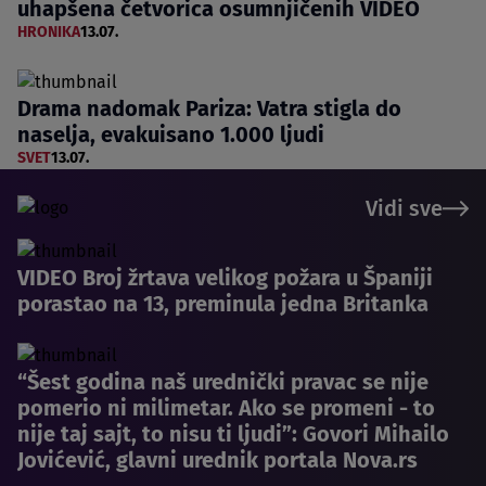
uhapšena četvorica osumnjičenih VIDEO
HRONIKA
13.07.
Drama nadomak Pariza: Vatra stigla do
naselja, evakuisano 1.000 ljudi
SVET
13.07.
Vidi sve
VIDEO Broj žrtava velikog požara u Španiji
porastao na 13, preminula jedna Britanka
“Šest godina naš urednički pravac se nije
pomerio ni milimetar. Ako se promeni - to
nije taj sajt, to nisu ti ljudi”: Govori Mihailo
Jovićević, glavni urednik portala Nova.rs