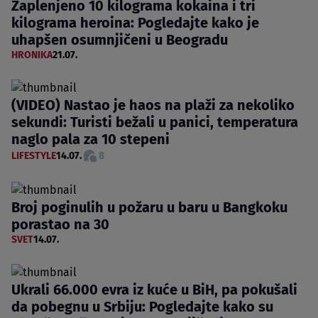
Zaplenjeno 10 kilograma kokaina i tri
kilograma heroina: Pogledajte kako je
uhapšen osumnjičeni u Beogradu
HRONIKA
21.07.
(VIDEO) Nastao je haos na plaži za nekoliko
sekundi: Turisti bežali u panici, temperatura
naglo pala za 10 stepeni
LIFESTYLE
14.07.
8
Broj poginulih u požaru u baru u Bangkoku
porastao na 30
SVET
14.07.
Ukrali 66.000 evra iz kuće u BiH, pa pokušali
da pobegnu u Srbiju: Pogledajte kako su