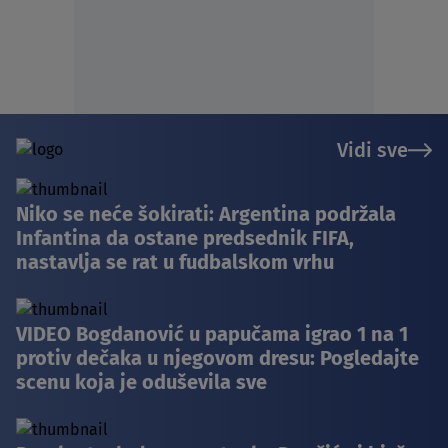
Vidi sve
Niko se neće šokirati: Argentina podržala
Infantina da ostane predsednik FIFA,
nastavlja se rat u fudbalskom vrhu
VIDEO Bogdanović u papučama igrao 1 na 1
protiv dečaka u njegovom dresu: Pogledajte
scenu koja je oduševila sve