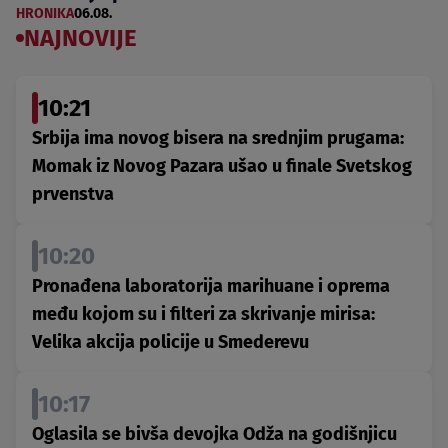
HRONIKA
06.08.
NAJNOVIJE
10:21
Srbija ima novog bisera na srednjim prugama:
Momak iz Novog Pazara ušao u finale Svetskog
prvenstva
10:20
Pronađena laboratorija marihuane i oprema
među kojom su i filteri za skrivanje mirisa:
Velika akcija policije u Smederevu
10:17
Oglasila se bivša devojka Odža na godišnjicu