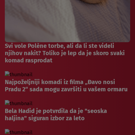
Svi vole Polène torbe, ali da li ste videli
njihov nakit? Toliko je lep da je skoro svaki
komad rasprodat
Najpoželjniji komadi iz filma „Đavo nosi
Pradu 2“ sada mogu završiti u vašem ormaru
Bela Hadid je potvrdila da je "seoska
haljina" siguran izbor za leto