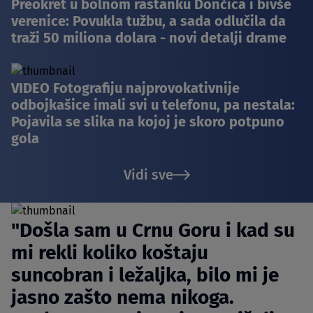
Preokret u bolnom rastanku Dončića i bivše
verenice: Povukla tužbu, a sada odlučila da
traži 50 miliona dolara - novi detalji drame
VIDEO Fotografiju najprovokativnije
odbojkašice imali svi u telefonu, pa nestala:
Pojavila se slika na kojoj je skoro potpuno
gola
Vidi sve
"Došla sam u Crnu Goru i kad su
mi rekli koliko koštaju
suncobran i ležaljka, bilo mi je
jasno zašto nema nikoga.