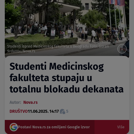
Studenti ispred Medicinskog fakulteta u Beogradu Foto: Goran
Srdanov/Nova.rs
Studenti Medicinskog
fakulteta stupaju u
totalnu blokadu dekanata
Autor:
Nova.rs
DRUŠTVO
11.06.2025. 14:17
5
Postavi Nova.rs za omiljeni Google izvor
Više