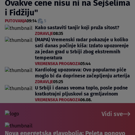
Ovakve cene nisu ni na Sejšelima
i Fidžiju"
PUTOVANJA
09:14
5
Kako sastaviti tanjir koji pruža sitost?
ZDRAVLJE
08:35
(MAPA) Vremenski radar pokazuje u koliko
sati danas počinje kiša: Izdato upozorenje
za jedan grad u Srbiji zbog ekstremnih
temperatura
VREMENSKA PROGNOZA
05:44
Kardiolog upozorava: Ovo popularno piće
moglo bi da doprinese začepljenju arterija
ZDRAVLJE
05:25
U Srbiji i danas veoma toplo, posle podne
kratkotrajni pljuskovi sa grmljavinom
VREMENSKA PROGNOZA
06.08.
Vidi sve
Nova energetska glavobolja: Peleta ponovo