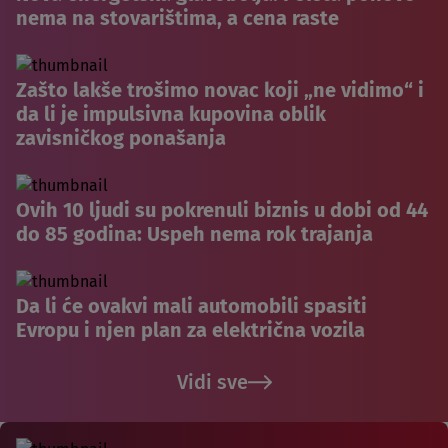
nema na stovarištima, a cena raste
Zašto lakše trošimo novac koji „ne vidimo“ i
da li je impulsivna kupovina oblik
zavisničkog ponašanja
Ovih 10 ljudi su pokrenuli biznis u dobi od 44
do 85 godina: Uspeh nema rok trajanja
Da li će ovakvi mali automobili spasiti
Evropu i njen plan za električna vozila
Vidi sve