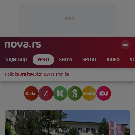
Oglas
NAJNOVIJE
VESTI
SHOW
SPORT
VIDEO
NO
Politika
Društvo
Biznis
Svet
Hronika