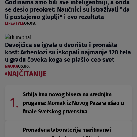
Godinama smo bili sve inteligentniji, a onda
se desio preokret: Naučnici su istraživali "da
li postajemo gluplji" i evo rezultata
LIFESTYLE
06.08.
Devojčica se igrala u dvorištu i pronašla
kost: Arheolozi su iskopali najmanje 120 tela
u gradu čoveka koga se plašio ceo svet
NAUKA
06.08.
NAJČITANIJE
Srbija ima novog bisera na srednjim
1.
prugama: Momak iz Novog Pazara ušao u
finale Svetskog prvenstva
Pronađena laboratorija marihuane i