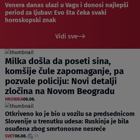
Venera danas ulazi u Vagu i donosi najlepši
period za ljubav: Evo šta čeka svaki
horoskopski znak
Vidi sve
Milka došla da poseti sina,
komšije čule zapomaganje, pa
pozvale policiju: Novi detalji
zločina na Novom Beogradu
HRONIKA
06.08.
Otkriveno ko je bio u vozilu sa predsednicom
Slovenije u trenutku udesa: Ruskinja je bila
osuđena zbog smrtonosne nesreće
SVET
06.08.
11