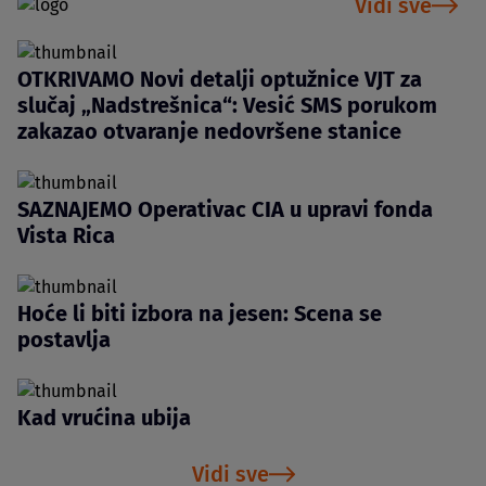
Vidi sve
OTKRIVAMO Novi detalji optužnice VJT za
slučaj „Nadstrešnica“: Vesić SMS porukom
zakazao otvaranje nedovršene stanice
SAZNAJEMO Operativac CIA u upravi fonda
Vista Rica
Hoće li biti izbora na jesen: Scena se
postavlja
Kad vrućina ubija
Vidi sve