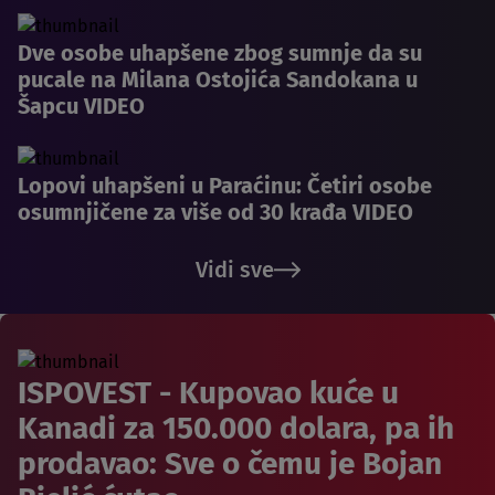
Dve osobe uhapšene zbog sumnje da su
pucale na Milana Ostojića Sandokana u
Šapcu VIDEO
Lopovi uhapšeni u Paraćinu: Četiri osobe
osumnjičene za više od 30 krađa VIDEO
Vidi sve
ISPOVEST - Kupovao kuće u
Kanadi za 150.000 dolara, pa ih
prodavao: Sve o čemu je Bojan