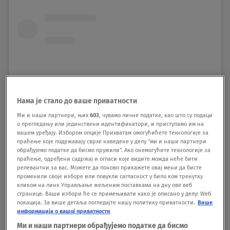
Нама је стало до ваше приватности
Ми и наши партнери, њих
603
, чувамо личне податке, као што су подаци
о прегледању или јединствени идентификатори, и приступамо им на
вашем уређају. Избором опције Прихватам омогућићете технологије за
праћење које подржавају сврхе наведене у делу "ми и наши партнери
обрађујемо податке да бисмо пружили". Ако онемогућите технологије за
праћење, одређени садржај и огласи које видите можда неће бити
релевантни за вас. Можете да поново прикажете овај мени да бисте
променили своје изборе или повукли сагласност у било ком тренутку
кликом на линк Управљање жељеним поставкама на дну ове веб
странице. Ваши избори ће се примењивати како је описано у делу: Wеб
локација. За више детаља погледајте нашу политику приватности.
Више
информација о вашој приватности
View this post on Instagram
Ми и наши партнери обрађујемо податке да бисмо