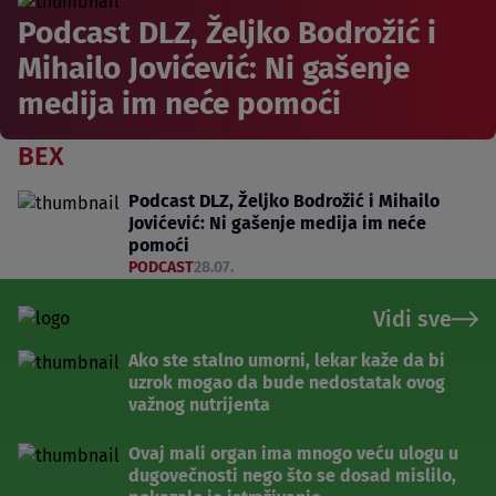
Podcast DLZ, Željko Bodrožić i
Mihailo Jovićević: Ni gašenje
medija im neće pomoći
BEX
Podcast DLZ, Željko Bodrožić i Mihailo
Jovićević: Ni gašenje medija im neće
pomoći
PODCAST
28.07.
Vidi sve
Ako ste stalno umorni, lekar kaže da bi
uzrok mogao da bude nedostatak ovog
važnog nutrijenta
Ovaj mali organ ima mnogo veću ulogu u
dugovečnosti nego što se dosad mislilo,