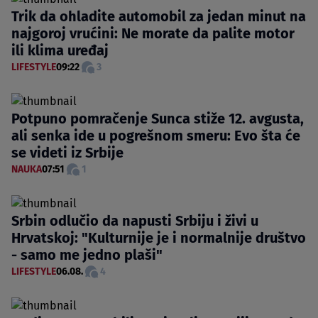
Trik da ohladite automobil za jedan minut na
najgoroj vrućini: Ne morate da palite motor
ili klima uređaj
LIFESTYLE
09:22
3
Potpuno pomračenje Sunca stiže 12. avgusta,
ali senka ide u pogrešnom smeru: Evo šta će
se videti iz Srbije
NAUKA
07:51
1
Srbin odlučio da napusti Srbiju i živi u
Hrvatskoj: "Kulturnije je i normalnije društvo
- samo me jedno plaši"
LIFESTYLE
06.08.
4