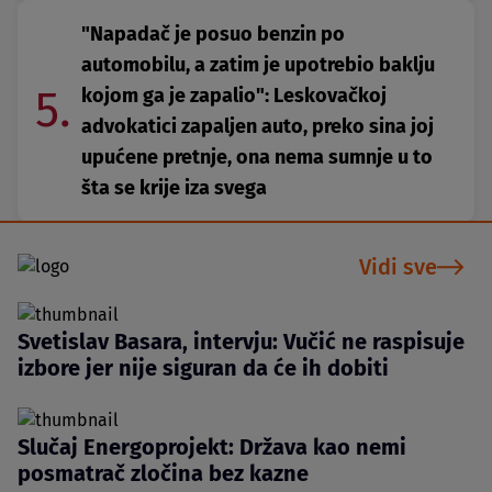
"Napadač je posuo benzin po
automobilu, a zatim je upotrebio baklju
5.
kojom ga je zapalio": Leskovačkoj
advokatici zapaljen auto, preko sina joj
upućene pretnje, ona nema sumnje u to
šta se krije iza svega
Vidi sve
Svetislav Basara, intervju: Vučić ne raspisuje
izbore jer nije siguran da će ih dobiti
Slučaj Energoprojekt: Država kao nemi
posmatrač zločina bez kazne