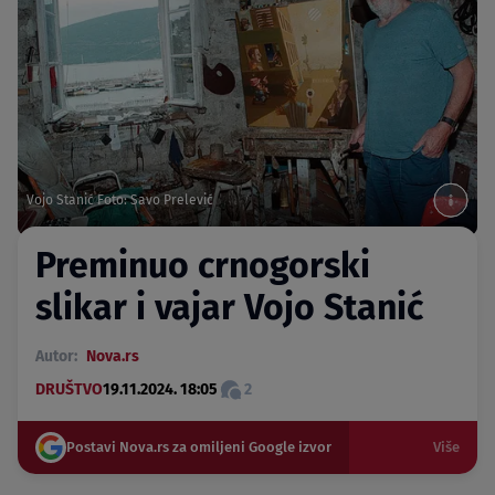
Vojo Stanić Foto: Savo Prelević
Preminuo crnogorski
slikar i vajar Vojo Stanić
Autor:
Nova.rs
DRUŠTVO
19.11.2024. 18:05
2
Postavi Nova.rs za omiljeni Google izvor
Više