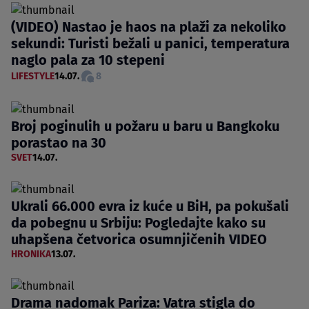
(VIDEO) Nastao je haos na plaži za nekoliko
sekundi: Turisti bežali u panici, temperatura
naglo pala za 10 stepeni
LIFESTYLE
14.07.
8
Broj poginulih u požaru u baru u Bangkoku
porastao na 30
SVET
14.07.
Ukrali 66.000 evra iz kuće u BiH, pa pokušali
da pobegnu u Srbiju: Pogledajte kako su
uhapšena četvorica osumnjičenih VIDEO
HRONIKA
13.07.
Drama nadomak Pariza: Vatra stigla do