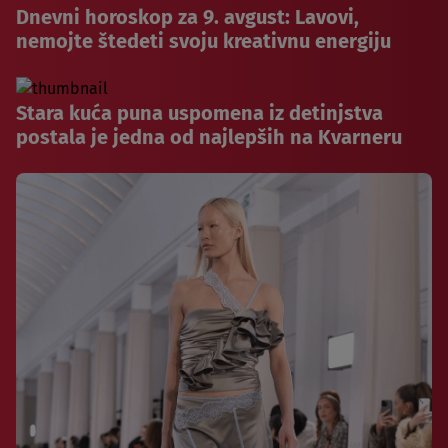
Dnevni horoskop za 9. avgust: Lavovi,
nemojte štedeti svoju kreativnu energiju
Stara kuća puna uspomena iz detinjstva
postala je jedna od najlepših na Kvarneru