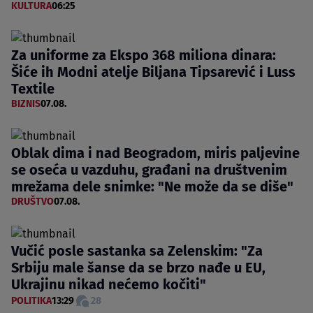
KULTURA
06:25
Za uniforme za Ekspo 368 miliona dinara:
Šiće ih Modni atelje Biljana Tipsarević i Luss
Textile
BIZNIS
07.08.
Oblak dima i nad Beogradom, miris paljevine
se oseća u vazduhu, građani na društvenim
mrežama dele snimke: "Ne može da se diše"
DRUŠTVO
07.08.
Vučić posle sastanka sa Zelenskim: "Za
Srbiju male šanse da se brzo nađe u EU,
Ukrajinu nikad nećemo kočiti"
POLITIKA
13:29
28