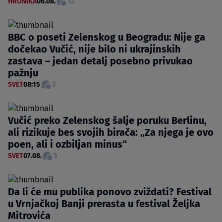
HRONIKA
06.08.
12
BBC o poseti Zelenskog u Beogradu: Nije ga
dočekao Vučić, nije bilo ni ukrajinskih
zastava – jedan detalj posebno privukao
pažnju
SVET
08:15
3
Vučić preko Zelenskog šalje poruku Berlinu,
ali rizikuje bes svojih birača: „Za njega je ovo
poen, ali i ozbiljan minus“
SVET
07.08.
5
Da li će mu publika ponovo zviždati? Festival
u Vrnjačkoj Banji prerasta u festival Željka
Mitrovića