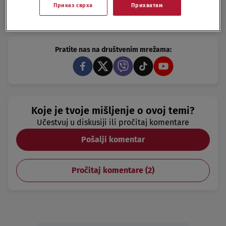
Приказ сврха
Прихватам
SLIKAR
VAJAR
VOJA STANIĆ
Pratite nas na društvenim mrežama:
Koje je tvoje mišljenje o ovoj temi?
Učestvuj u diskusiji ili pročitaj komentare
Pošalji komentar
Pročitaj komentare (
2
)