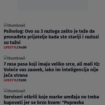
Psiholog: Ovo su 3 razloga zašto je teže da
pronađete prijatelje kada ste stariji i razlozi
su tužni
LIFESTYLE
14:00
7 rasa pasa koji imaju veliko srce, ali mali IQ:
Voleće vas zauvek, iako im inteligencija nije
jača strana
LIFESTYLE
12:00
Serviseri otkrili koje marke uređaja ne treba
kupovati jer se brzo kvare: "Popravka