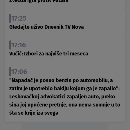
Zvezda igra protiv Pazara
17:25
Gledajte uživo Dnevnik TV Nova
17:16
Vučić: Izbori za najviše tri meseca
17:06
"Napadač je posuo benzin po automobilu, a
zatim je upotrebio baklju kojom ga je zapalio":
Leskovačkoj advokatici zapaljen auto, preko
sina joj upućene pretnje, ona nema sumnje u to
šta se krije iza svega