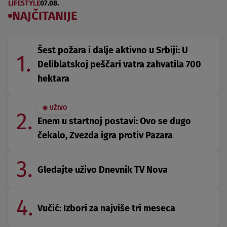
LIFESTYLE
07.08.
NAJČITANIJE
Šest požara i dalje aktivno u Srbiji: U
1.
Deliblatskoj peščari vatra zahvatila 700
hektara
UŽIVO
2.
Enem u startnoj postavi: Ovo se dugo
čekalo, Zvezda igra protiv Pazara
3.
Gledajte uživo Dnevnik TV Nova
4.
Vučić: Izbori za najviše tri meseca