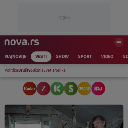
Oglas
NAJNOVIJE
VESTI
SHOW
SPORT
VIDEO
NO
Politika
Društvo
Biznis
Svet
Hronika