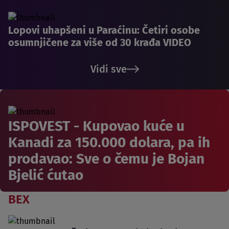
Lopovi uhapšeni u Paraćinu: Četiri osobe
osumnjičene za više od 30 krađa VIDEO
Vidi sve
ISPOVEST - Kupovao kuće u
Kanadi za 150.000 dolara, pa ih
prodavao: Sve o čemu je Bojan
Bjelić ćutao
BEX