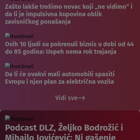
Zašto lakše trošimo novac koji „ne vidimo“ i
da li je impulsivna kupovina oblik
zavisničkog ponašanja
Ovih 10 ljudi su pokrenuli biznis u dobi od 44
do 85 godina: Uspeh nema rok trajanja
Da li će ovakvi mali automobili spasiti
Evropu i njen plan za električna vozila
Vidi sve
Podcast DLZ, Željko Bodrožić i
Mihailo Jovićević: Ni gašenje