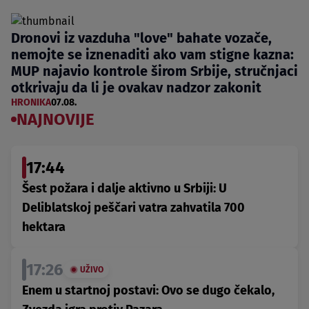
Dronovi iz vazduha "love" bahate vozače,
nemojte se iznenaditi ako vam stigne kazna:
MUP najavio kontrole širom Srbije, stručnjaci
otkrivaju da li je ovakav nadzor zakonit
HRONIKA
07.08.
NAJNOVIJE
17:44
Šest požara i dalje aktivno u Srbiji: U
Deliblatskoj peščari vatra zahvatila 700
hektara
17:26
UŽIVO
Enem u startnoj postavi: Ovo se dugo čekalo,