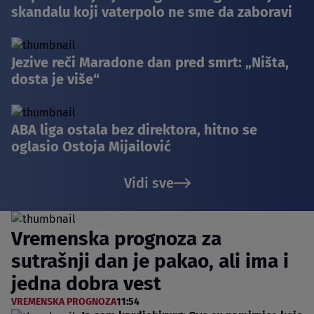
skandalu koji vaterpolo ne sme da zaboravi
Jezive reči Maradone dan pred smrt: „Ništa,
dosta je više“
ABA liga ostala bez direktora, hitno se
oglasio Ostoja Mijailović
Vidi sve
Vremenska prognoza za
sutrašnji dan je pakao, ali ima i
jedna dobra vest
VREMENSKA PROGNOZA
11:54