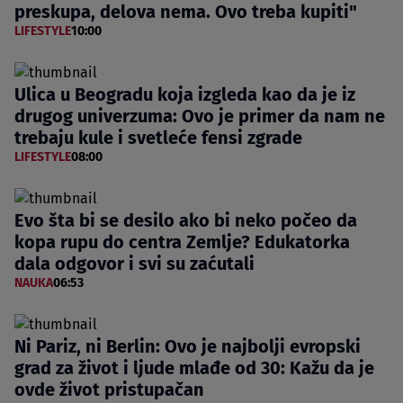
preskupa, delova nema. Ovo treba kupiti"
LIFESTYLE
10:00
Ulica u Beogradu koja izgleda kao da je iz
drugog univerzuma: Ovo je primer da nam ne
trebaju kule i svetleće fensi zgrade
LIFESTYLE
08:00
Evo šta bi se desilo ako bi neko počeo da
kopa rupu do centra Zemlje? Edukatorka
dala odgovor i svi su zaćutali
NAUKA
06:53
Ni Pariz, ni Berlin: Ovo je najbolji evropski
grad za život i ljude mlađe od 30: Kažu da je
ovde život pristupačan