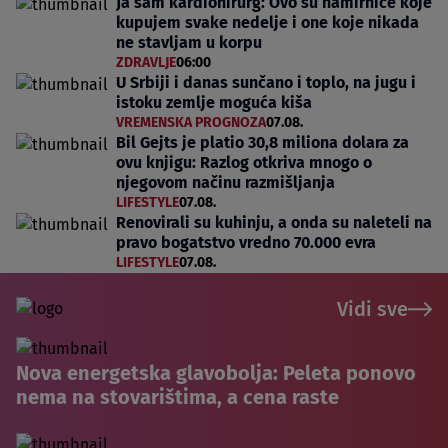
Ja sam kardiohirurg: Ovo su namirnice koje
kupujem svake nedelje i one koje nikada
ne stavljam u korpu
ZDRAVLJE
06:00
U Srbiji i danas sunčano i toplo, na jugu i
istoku zemlje moguća kiša
VREMENSKA PROGNOZA
07.08.
Bil Gejts je platio 30,8 miliona dolara za
ovu knjigu: Razlog otkriva mnogo o
njegovom načinu razmišljanja
LIFESTYLE
07.08.
Renovirali su kuhinju, a onda su naleteli na
pravo bogatstvo vredno 70.000 evra
LIFESTYLE
07.08.
Vidi sve
Nova energetska glavobolja: Peleta ponovo
nema na stovarištima, a cena raste