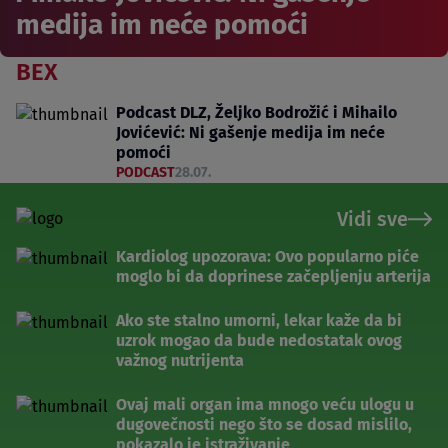
medija im neće pomoći
BEX
Podcast DLZ, Željko Bodrožić i Mihailo
Jovićević: Ni gašenje medija im neće
pomoći
PODCAST
28.07.
Vidi sve
Kardiolog upozorava: Ovo popularno piće
moglo bi da doprinese začepljenju arterija
Ako ste stalno umorni, lekar kaže da bi
uzrok mogao da bude nedostatak ovog
važnog nutrijenta
Ovaj mali organ ima mnogo veću ulogu u
dugovečnosti nego što se dosad mislilo,
pokazalo je istraživanje