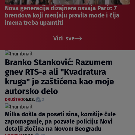
Nova generacija dizajnera osvaja Pariz: 7
brendova koji menjaju pravila mode i čija
imena treba upamtiti
Vidi sve
Branko Stanković: Razumem
gnev RTS-a ali "Kvadratura
kruga" je zaštićena kao moje
autorsko delo
DRUŠTVO
06.08.
2
Milka došla da poseti sina, komšije čule
zapomaganje, pa pozvale policiju: Novi
detalji zločina na Novom Beogradu