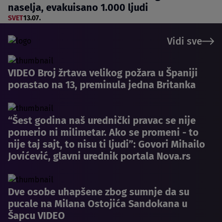
naselja, evakuisano 1.000 ljudi
SVET
13.07.
Vidi sve
VIDEO Broj žrtava velikog požara u Španiji
porastao na 13, preminula jedna Britanka
“Šest godina naš urednički pravac se nije
pomerio ni milimetar. Ako se promeni - to
nije taj sajt, to nisu ti ljudi”: Govori Mihailo
Jovićević, glavni urednik portala Nova.rs
Dve osobe uhapšene zbog sumnje da su
pucale na Milana Ostojića Sandokana u
Šapcu VIDEO