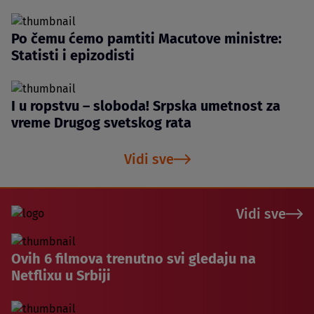
Po čemu ćemo pamtiti Macutove ministre:
Statisti i epizodisti
I u ropstvu – sloboda! Srpska umetnost za
vreme Drugog svetskog rata
Vidi sve
Vidi sve
Ovih 6 filmova trenutno svi gledaju na
Netflixu u Srbiji