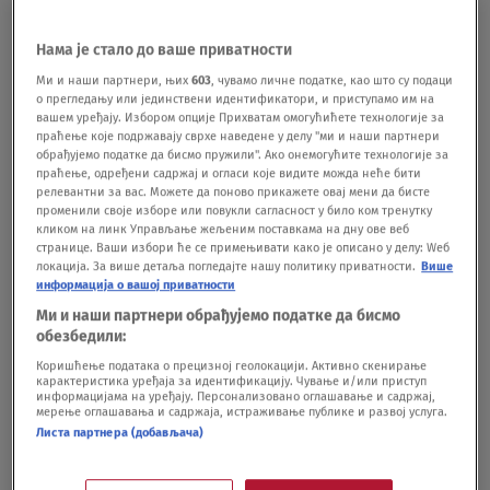
Godine 1952. Stanić je postao član Udruženja
Нама је стало до ваше приватности
Ми и наши партнери, њих
603
, чувамо личне податке, као што су подаци
likovnih umetnika Crne Gore. Dopisni član
о прегледању или јединствени идентификатори, и приступамо им на
Crnogorske akademije nauka i umetnosti je
вашем уређају. Избором опције Прихватам омогућићете технологије за
праћење које подржавају сврхе наведене у делу "ми и наши партнери
postao 1977. godine, a redovni član 1985. godine.
обрађујемо податке да бисмо пружили". Ако онемогућите технологије за
праћење, одређени садржај и огласи које видите можда неће бити
Stanić je, takođe, član Matice crnogorske, ali i
релевантни за вас. Можете да поново прикажете овај мени да бисте
променили своје изборе или повукли сагласност у било ком тренутку
crnogorskog PEN centra.
кликом на линк Управљање жељеним поставкама на дну ове веб
странице. Ваши избори ће се примењивати како је описано у делу: Wеб
локација. За више детаља погледајте нашу политику приватности.
Више
Stanićev najveći uspeh bilo je predstavljanje Crne
информација о вашој приватности
Ми и наши партнери обрађујемо податке да бисмо
Gore na 47. Venecijanskom bijenalu 1997. godine.
обезбедили:
Imao je samostalne izložbe u Crnoj Gori, ali i širom
Коришћење података о прецизној геолокацији. Активно скенирање
карактеристика уређаја за идентификацију. Чување и/или приступ
sveta. U Umetničkom muzeju Crne Gore u Cetinju,
информацијама на уређају. Персонализовано оглашавање и садржај,
мерење оглашавања и садржаја, истраживање публике и развој услуга.
njegove slike su deo stalne postavke. Dobitnik je
Листа партнера (добављача)
brojnih priznanja i nagrada za svoj slikarski rad.