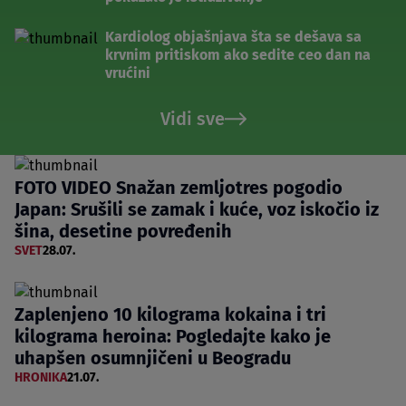
Kardiolog objašnjava šta se dešava sa
krvnim pritiskom ako sedite ceo dan na
vrućini
Vidi sve
FOTO VIDEO Snažan zemljotres pogodio
Japan: Srušili se zamak i kuće, voz iskočio iz
šina, desetine povređenih
SVET
28.07.
Zaplenjeno 10 kilograma kokaina i tri
kilograma heroina: Pogledajte kako je
uhapšen osumnjičeni u Beogradu
HRONIKA
21.07.