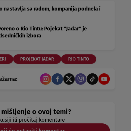
to nastavlja sa radom, kompanija podnela i
oreno o Rio Tintu: Pojekat "Jadar" je
dsedničkih izbora
ERI
PROJEKAT JADAR
RIO TINTO
režama:
 mišljenje o ovoj temi?
kusiji ili pročitaj komentare