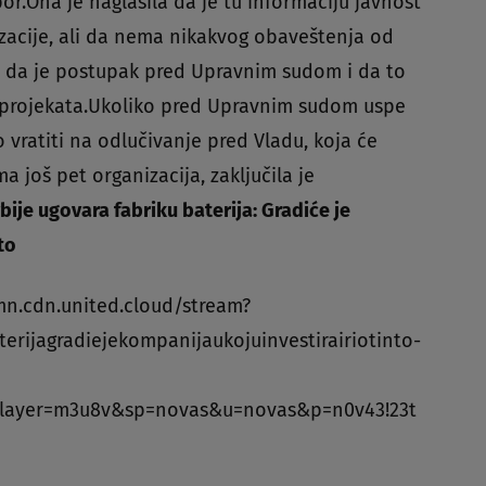
or.Ona je naglasila da je tu informaciju javnost
zacije, ali da nema nikakvog obaveštenja od
ke da je postupak pred Upravnim sudom i da to
ih projekata.Ukoliko pred Upravnim sudom uspe
 vratiti na odlučivanje pred Vladu, koja će
a još pet organizacija, zaključila je
ije ugovara fabriku baterija: Gradiće je
to
mn.cdn.united.cloud/stream?
erijagradiejekompanijaukojuinvestirairiotinto-
layer=m3u8v&sp=novas&u=novas&p=n0v43!23t