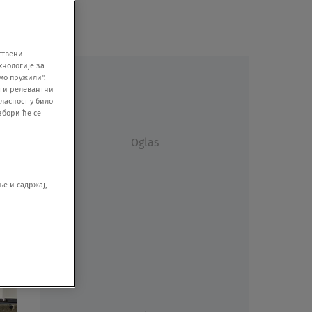
ствени
хнологије за
мо пружили".
ити релевантни
ласност у било
збори ће се
Oglas
е и садржај,