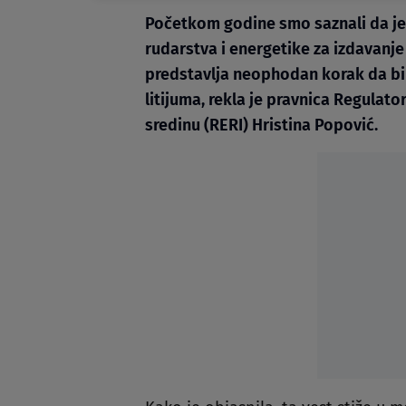
Početkom godine smo saznali da je
rudarstva i energetike za izdavanj
predstavlja neophodan korak da bi
litijuma, rekla je pravnica Regulato
sredinu (RERI) Hristina Popović.