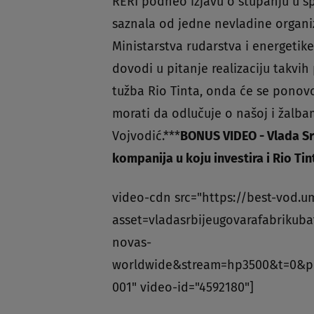
RERI podneo izjavu o stupanju u sp
saznala od jedne nevladine organi
Ministarstva rudarstva i energeti
dovodi u pitanje realizaciju takv
tužba Rio Tinta, onda će se ponovo
morati da odlučuje o našoj i žalbam
Vojvodić.***
BONUS VIDEO - Vlada Srb
kompanija u koju investira i Rio Tin
video-cdn src="https://best-vod.u
asset=vladasrbijeugovarafabrikubat
novas-
worldwide&stream=hp3500&t=0&p
001" video-id="4592180"]