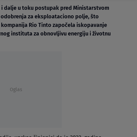
 i dalje u toku postupak pred Ministarstvom
e odobrenja za eksploataciono polje, što
 kompanija Rio Tinto započela iskopavanje
rnog instituta za obnovljivu energiju i životnu
Oglas