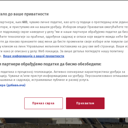
тало до ваше приватности
партнери, њих
603
, чувамо личне податке, као што су подаци о прегледању или једин
ори, и приступамо им на вашем уређају. Избором опције Прихватам омогућићете те
е подржавају сврхе наведене у делу "ми и наши партнери обрађујемо податке да бис
ћите технологије за праћење, одређени садржај и огласи које видите можда неће б
ете да поново прикажете овај мени да бисте променили своје изборе или повукли саг
у кликом на линк Управљање жељеним поставкама на дну ове веб странице. Ваши и
 како је описано у делу: Wеб локација. За више детаља погледајте нашу политику
и.
Више информација о вашој приватности
и партнери обрађујемо податке да бисмо обезбедили:
одатака о прецизној геолокацији. Активно скенирање карактеристика уређаја за
ију. Чување и/или приступ информацијама на уређају. Персонализовано оглашавањ
шавања и садржаја, истраживање публике и развој услуга.
нера (добављача)
Приказ сврха
Прихватам