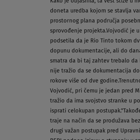
Kako je objasnila, ta vest stiže u m
doneta uredba kojom se stavlja v
prostornog plana područja posebn
sprovođenje projekta.Vojvodić je u 
podsetila da je Rio Tinto tokom dv
dopunu dokumentacije, ali do dan
smatra da bi taj zahtev trebalo d
nije tražio da se dokumentacija d
rokove više od dve godine.Trenutno
Vojvodić, pri čemu je jedan pred M
tražio da ima svojstvo stranke u po
isprati celokupan postupak."Takođ
traje na način da se produžava bezr
drugi važan postupak pred Upravnim