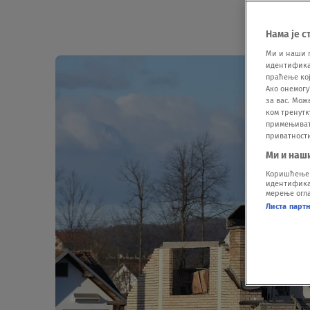
Нама је с
Ми и наши 
идентификат
праћење кој
Ако онемогу
за вас. Мож
ком тренутк
примењивати
приватност
Ми и наш
Коришћење п
идентификац
мерење огла
Листа парт