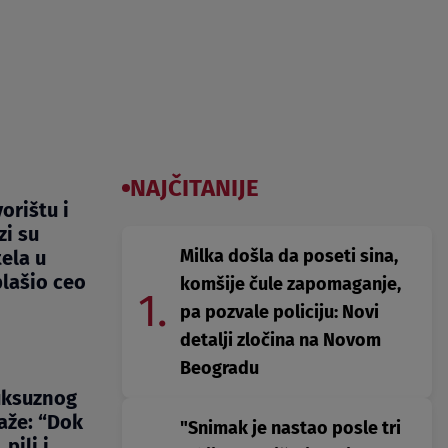
NAJČITANIJE
orištu i
zi su
Milka došla da poseti sina,
ela u
lašio ceo
komšije čule zapomaganje,
1.
pa pozvale policiju: Novi
detalji zločina na Novom
Beogradu
uksuznog
aže: “Dok
"Snimak je nastao posle tri
 pili i