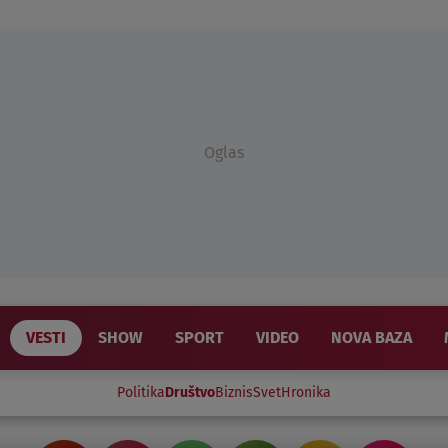
Oglas
VESTI
SHOW
SPORT
VIDEO
NOVA BAZA
Politika
Društvo
Biznis
Svet
Hronika