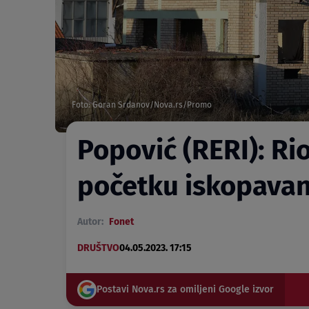
Foto: Goran Srdanov/Nova.rs/Promo
Popović (RERI): Rio
početku iskopavanj
Autor:
Fonet
DRUŠTVO
04.05.2023. 17:15
Postavi Nova.rs za omiljeni Google izvor