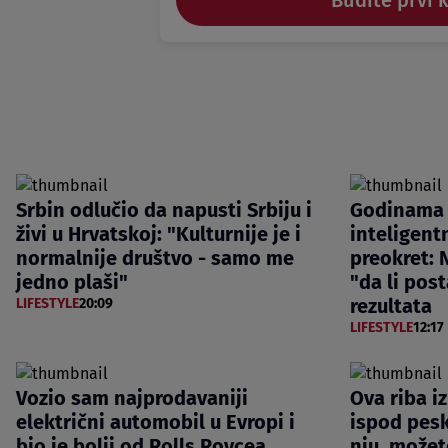
Budite prvi 
Srbin odlučio da napusti Srbiju i
Godinama 
živi u Hrvatskoj: "Kulturnije je i
inteligentn
normalnije društvo - samo me
preokret: N
jedno plaši"
"da li post
rezultata
LIFESTYLE
20:09
LIFESTYLE
12:17
Vozio sam najprodavaniji
Ova riba i
električni automobil u Evropi i
ispod pesk
bio je bolji od Rolls Roycea
nju, možet