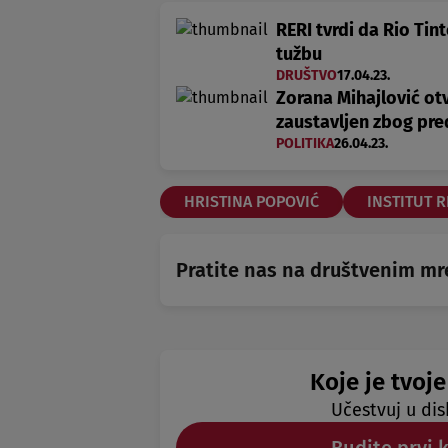
RERI tvrdi da Rio Tin
tužbu
DRUŠTVO
17.04.23.
Zorana Mihajlović otv
zaustavljen zbog pre
POLITIKA
26.04.23.
HRISTINA POPOVIĆ
INSTITUT R
Pratite nas na društvenim m
Koje je tvoje
Učestvuj u dis