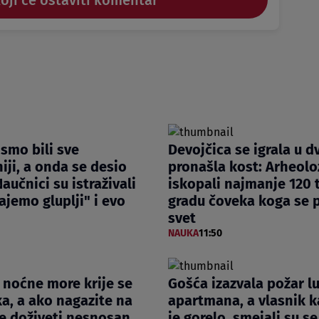
koji će ostaviti komentar
smo bili sve
Devojčica se igrala u dv
iji, a onda se desio
pronašla kost: Arheolo
aučnici su istraživali
iskopali najmanje 120 t
ajemo gluplji" i evo
gradu čoveka koga se p
svet
NAUKA
11:50
z noćne more krije se
Gošća izazvala požar l
a, a ako nagazite na
apartmana, a vlasnik k
e doživeti nesnosan
je gorelo, smejali su se,