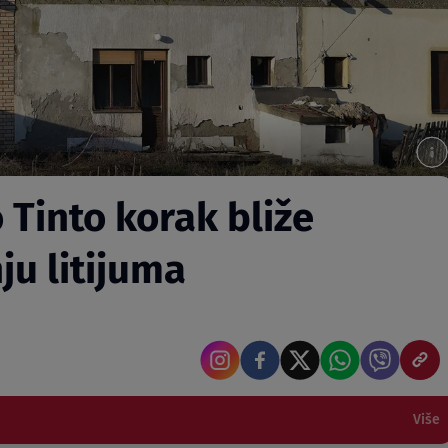
 Tinto korak bliže
u litijuma
Više