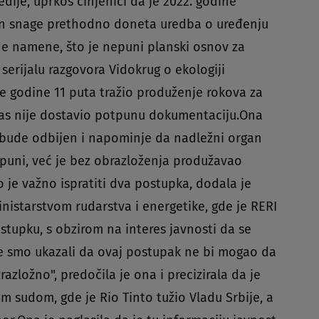
edije, uprkos činjenici da je 2022. godine
an snage prethodno doneta uredba o uređenju
e namene, što je nepuni planski osnov za
serijalu razgovora Vidokrug o ekologiji
e godine 11 puta tražio produženje rokova za
as nije dostavio potpunu dokumentaciju.Ona
a bude odbijen i napominje da nadležni organ
opuni, već je bez obrazloženja produžavao
 je važno ispratiti dva postupka, dodala je
inistarstvom rudarstva i energetike, gde je RERI
stupku, s obzirom na interes javnosti da se
e smo ukazali da ovaj postupak ne bi mogao da
azložno", predočila je ona i precizirala da je
 sudom, gde je Rio Tinto tužio Vladu Srbije, a