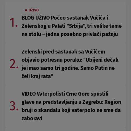
UŽIVO
1.
BLOG UŽIVO Počeo sastanak Vučića i
Zelenskog u Palati "Srbija", tri velike teme
na stolu – jedna posebno privlači pažnju
Zelenski pred sastanak sa Vučićem
2.
objavio potresnu poruku: "Ubijeni dečak
je imao samo tri godine. Samo Putin ne
želi kraj rata“
VIDEO Vaterpolisti Crne Gore spustili
3.
glave na predstavljanju u Zagrebu: Region
bruji o skandalu koji vaterpolo ne sme da
zaboravi