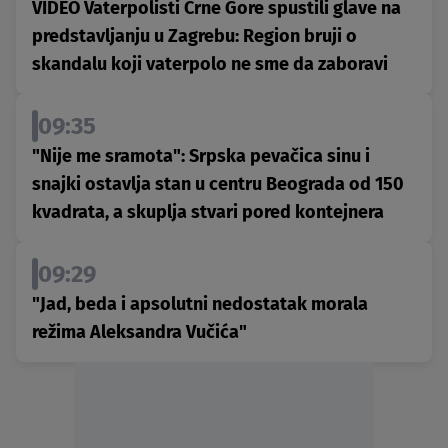
VIDEO Vaterpolisti Crne Gore spustili glave na
predstavljanju u Zagrebu: Region bruji o
skandalu koji vaterpolo ne sme da zaboravi
09:35
"Nije me sramota": Srpska pevačica sinu i
snajki ostavlja stan u centru Beograda od 150
kvadrata, a skuplja stvari pored kontejnera
09:29
"Jad, beda i apsolutni nedostatak morala
režima Aleksandra Vučića"