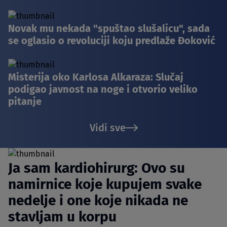
Novak mu nekada "spuštao slušalicu", sada
se oglasio o revoluciji koju predlaže Đoković
Misterija oko Karlosa Alkaraza: Slučaj
podigao javnost na noge i otvorio veliko
pitanje
Vidi sve
Ja sam kardiohirurg: Ovo su
namirnice koje kupujem svake
nedelje i one koje nikada ne
stavljam u korpu