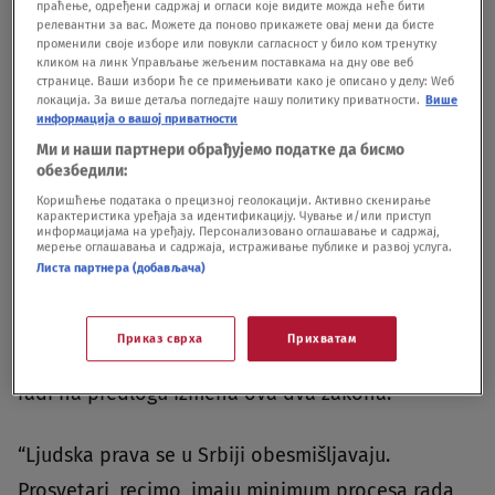
14h na platou ispred Vlade Republike Srbije
праћење, одређени садржај и огласи које видите можда неће бити
релевантни за вас. Можете да поново прикажете овај мени да бисте
променили своје изборе или повукли сагласност у било ком тренутку
Vidimo se!
pic.twitter.com/pfqKZj6n18
кликом на линк Управљање жељеним поставкама на дну ове веб
странице. Ваши избори ће се примењивати како је описано у делу: Wеб
локација. За више детаља погледајте нашу политику приватности.
Више
— Studenti_U_Blokadi (@studentblokade)
April 26, 2025
информација о вашој приватности
Ми и наши партнери обрађујемо податке да бисмо
обезбедили:
Коришћење података о прецизној геолокацији. Активно скенирање
карактеристика уређаја за идентификацију. Чување и/или приступ
информацијама на уређају. Персонализовано оглашавање и садржај,
мерење оглашавања и садржаја, истраживање публике и развој услуга.
Naveli su da su Zakon o štrajku i Zakon o radu
Листа партнера (добављача)
temelji sistema eksploatacije i da zato moraju da
se menjaju. Jedan od akademaca Filozofskog
Приказ сврха
Прихватам
fakulteta objasnio da se zajedno sa sindikatima
radi na predlogu izmena ova dva zakona.
“Ljudska prava se u Srbiji obesmišljavaju.
Prosvetari, recimo, imaju minimum procesa rada