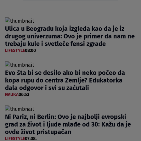
Ulica u Beogradu koja izgleda kao da je iz
drugog univerzuma: Ovo je primer da nam ne
trebaju kule i svetleće fensi zgrade
LIFESTYLE
08:00
Evo šta bi se desilo ako bi neko počeo da
kopa rupu do centra Zemlje? Edukatorka
dala odgovor i svi su zaćutali
NAUKA
06:53
Ni Pariz, ni Berlin: Ovo je najbolji evropski
grad za život i ljude mlađe od 30: Kažu da je
ovde život pristupačan
LIFESTYLE
07.08.