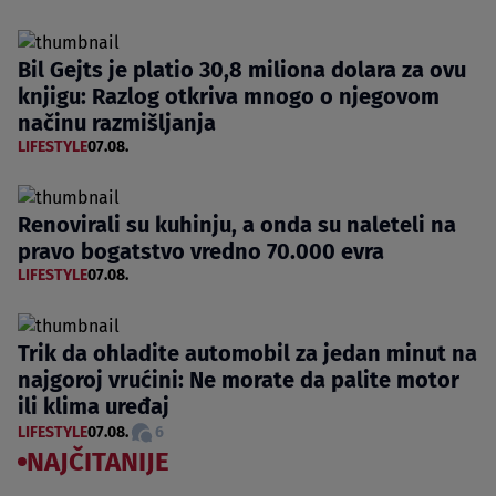
Bil Gejts je platio 30,8 miliona dolara za ovu
knjigu: Razlog otkriva mnogo o njegovom
načinu razmišljanja
LIFESTYLE
07.08.
Renovirali su kuhinju, a onda su naleteli na
pravo bogatstvo vredno 70.000 evra
LIFESTYLE
07.08.
Trik da ohladite automobil za jedan minut na
najgoroj vrućini: Ne morate da palite motor
ili klima uređaj
LIFESTYLE
07.08.
6
NAJČITANIJE