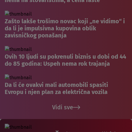
Zašto lakše trošimo novac koji „ne vidimo“ i
da li je impulsivna kupovina oblik
zavisničkog ponašanja
Ovih 10 ljudi su pokrenuli biznis u dobi od 44
do 85 godina: Uspeh nema rok trajanja
Da li će ovakvi mali automobili spasiti
Evropu i njen plan za električna vozila
Vidi sve