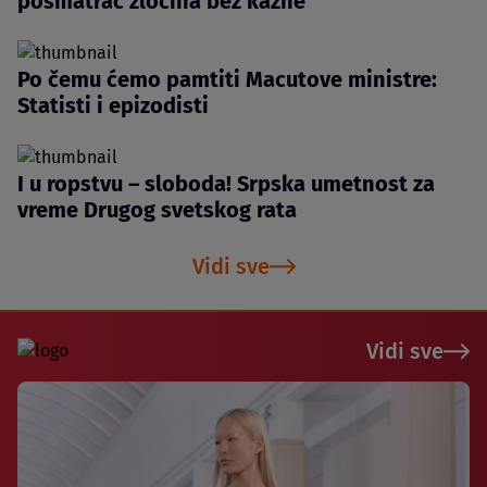
posmatrač zločina bez kazne
Po čemu ćemo pamtiti Macutove ministre:
Statisti i epizodisti
I u ropstvu – sloboda! Srpska umetnost za
vreme Drugog svetskog rata
Vidi sve
Vidi sve