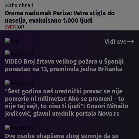
Drama nadomak Pariza: Vatra stigla do
naselja, evakuisano 1.000 ljudi
SVET
13.07.
Vidi sve
VIDEO Broj žrtava velikog požara u Španiji
porastao na 13, preminula jedna Britanka
“Šest godina naš urednički pravac se nije
pomerio ni milimetar. Ako se promeni - to
nije taj sajt, to nisu ti ljudi”: Govori Mihailo
Jovićević, glavni urednik portala Nova.rs
Dve osobe uhapšene zbog sumnje da su