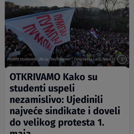
Protest studenata „Akcija 'Dezinformer'“ Foto:Vesna Lalić/Nova.rs
OTKRIVAMO Kako su
studenti uspeli
nezamislivo: Ujedinili
najveće sindikate i doveli
do velikog protesta 1.
maja