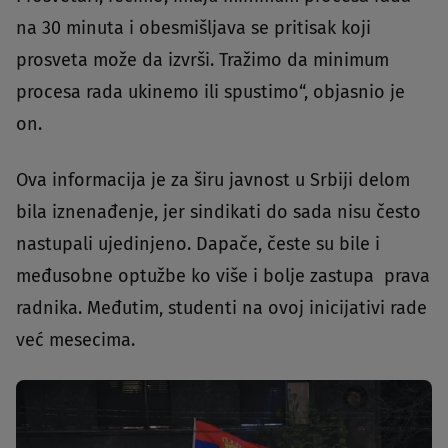
na 30 minuta i obesmišljava se pritisak koji
prosveta može da izvrši. Tražimo da minimum
procesa rada ukinemo ili spustimo“, objasnio je
on.
Ova informacija je za širu javnost u Srbiji delom
bila iznenađenje, jer sindikati do sada nisu često
nastupali ujedinjeno. Dapače, česte su bile i
međusobne optužbe ko više i bolje zastupa prava
radnika. Međutim, studenti na ovoj inicijativi rade
već mesecima.