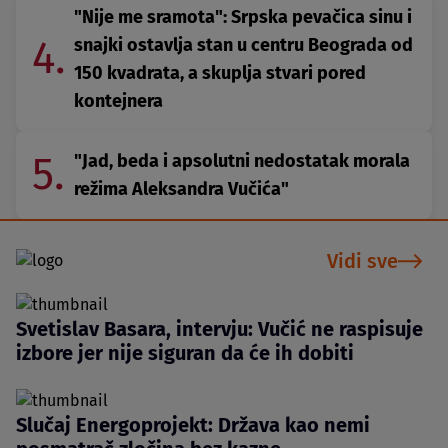
"Nije me sramota": Srpska pevačica sinu i
4.
snajki ostavlja stan u centru Beograda od
150 kvadrata, a skuplja stvari pored
kontejnera
5.
"Jad, beda i apsolutni nedostatak morala
režima Aleksandra Vučića"
Vidi sve
Svetislav Basara, intervju: Vučić ne raspisuje
izbore jer nije siguran da će ih dobiti
Slučaj Energoprojekt: Država kao nemi