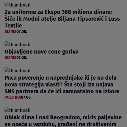
Za uniforme za Ekspo 368 miliona dinara:
Šiće ih Modni atelje Biljana Tipsarević i Luss
Textile
BIZNIS
07.08.
Objavljene nove cene goriva
BIZNIS
07.08.
Puca poverenje u naprednjake ili je na delu
nova strategija vlasti? Šta stoji iza najava
SNS partnera da će ići samostalno na izbore
POLITIKA
07.08.
Oblak dima i nad Beogradom, miris paljevine
se oseća u vazduhu, građani na društvenim