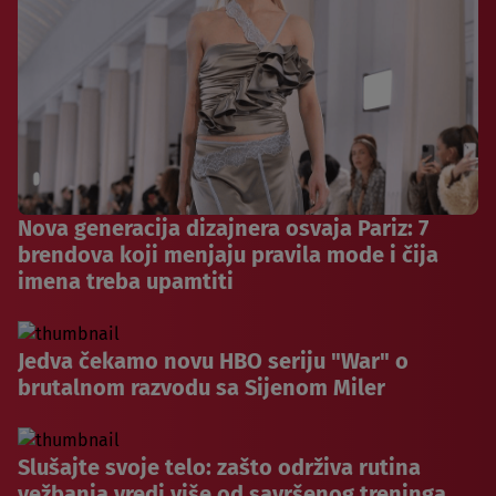
Nova generacija dizajnera osvaja Pariz: 7
brendova koji menjaju pravila mode i čija
imena treba upamtiti
Jedva čekamo novu HBO seriju "War" o
brutalnom razvodu sa Sijenom Miler
Slušajte svoje telo: zašto održiva rutina
vežbanja vredi više od savršenog treninga