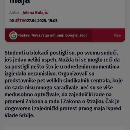
Autor:
Jelena Bulajić
DRUŠTVO
27.04.2025. 15:03
Postavi Nova.rs za omiljeni Google izvor
Više
Studenti u blokadi postigli su, po svemu sudeći,
još jedan veliki uspeh. Možda bi se moglo reći da
su postigli nešto što je u određenim momentima
izgledalo nezamislivo. Organizovali su
predstavnike pet velikih sindikalnih centrala, koje
do sada nisu mnogo sarađivale, već su se više
međusobno optuživale, da zajednički rade na
promeni Zakona o radu i Zakona o štrajku. Čak je
dogovoren i zajednički protest prvog maja ispred
Vlade Srbije.