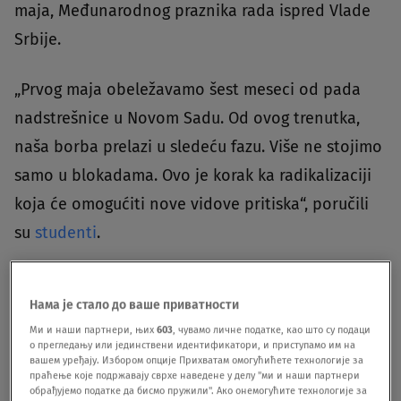
maja, Međunarodnog praznika rada ispred Vlade
Srbije.
„Prvog maja obeležavamo šest meseci od pada
nadstrešnice u Novom Sadu. Od ovog trenutka,
naša borba prelazi u sledeću fazu. Više ne stojimo
samo u blokadama. Ovo je korak ka radikalizaciji
koja će omogućiti nove vidove pritiska“, poručili
su
studenti
.
Нама је стало до ваше приватности
Ми и наши партнери, њих
603
, чувамо личне податке, као што су подаци
1. MAJ
о прегледању или јединствени идентификатори, и приступамо им на
вашем уређају. Избором опције Прихватам омогућићете технологије за
6 meseci od pada nadstrešnice
праћење које подржавају сврхе наведене у делу "ми и наши партнери
Dan rada - dan solidarnosti i zajedničke borbe
обрађујемо податке да бисмо пружили". Ако онемогућите технологије за