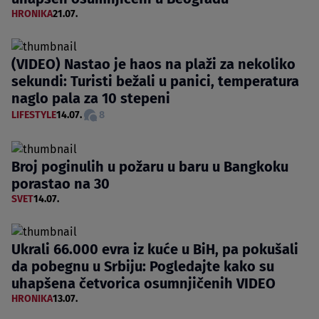
HRONIKA
21.07.
(VIDEO) Nastao je haos na plaži za nekoliko
sekundi: Turisti bežali u panici, temperatura
naglo pala za 10 stepeni
LIFESTYLE
14.07.
8
Broj poginulih u požaru u baru u Bangkoku
porastao na 30
SVET
14.07.
Ukrali 66.000 evra iz kuće u BiH, pa pokušali
da pobegnu u Srbiju: Pogledajte kako su
uhapšena četvorica osumnjičenih VIDEO
HRONIKA
13.07.