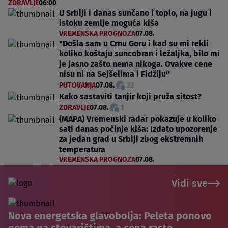
ZDRAVLJE
06:00
U Srbiji i danas sunčano i toplo, na jugu i
istoku zemlje moguća kiša
VREMENSKA PROGNOZA
07.08.
"Došla sam u Crnu Goru i kad su mi rekli
koliko koštaju suncobran i ležaljka, bilo mi
je jasno zašto nema nikoga. Ovakve cene
nisu ni na Sejšelima i Fidžiju"
PUTOVANJA
07.08.
22
Kako sastaviti tanjir koji pruža sitost?
ZDRAVLJE
07.08.
1
(MAPA) Vremenski radar pokazuje u koliko
sati danas počinje kiša: Izdato upozorenje
za jedan grad u Srbiji zbog ekstremnih
temperatura
VREMENSKA PROGNOZA
07.08.
Vidi sve
Nova energetska glavobolja: Peleta ponovo
nema na stovarištima, a cena raste