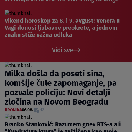
Vikend horoskop za 8. i 9. avgust: Venera u
Vagi donosi ljubavne preokrete, a jednom
znaku stiže važna odluka
Vidi sve
Milka došla da poseti sina,
komšije čule zapomaganje, pa
pozvale policiju: Novi detalji
zločina na Novom Beogradu
HRONIKA
06.08.
12
Branko Stanković: Razumem gnev RTS-a ali
"Kvadratura kruga" je zaštićena kao moje