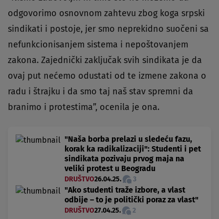
odgovorimo osnovnom zahtevu zbog koga srpski
sindikati i postoje, jer smo neprekidno suočeni sa
nefunkcionisanjem sistema i nepoštovanjem
zakona. Zajednički zaključak svih sindikata je da
ovaj put nećemo odustati od te izmene zakona o
radu i štrajku i da smo taj naš stav spremni da
branimo i protestima”, ocenila je ona.
"Naša borba prelazi u sledeću fazu,
korak ka radikalizaciji": Studenti i pet
sindikata pozivaju prvog maja na
veliki protest u Beogradu
DRUŠTVO
26.04.25.
3
"Ako studenti traže izbore, a vlast
odbije – to je politički poraz za vlast"
DRUŠTVO
27.04.25.
2