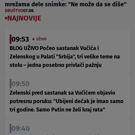
mrežama dele snimke: "Ne može da se diše"
DRUŠTVO
07.08.
NAJNOVIJE
09:53
UŽIVO
BLOG UŽIVO Počeo sastanak Vučića i
Zelenskog u Palati "Srbija", tri velike teme na
stolu – jedna posebno privlači pažnju
09:50
Zelenski pred sastanak sa Vučićem objavio
potresnu poruku: "Ubijeni dečak je imao samo
tri godine. Samo Putin ne želi kraj rata“
09:40