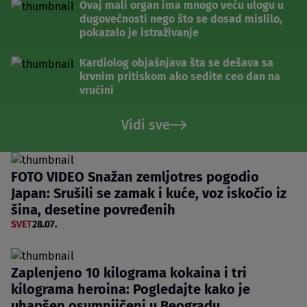
Ovaj mali organ ima mnogo veću ulogu u
dugovečnosti nego što se dosad mislilo,
pokazalo je istraživanje
Kardiolog objašnjava šta se dešava sa
krvnim pritiskom ako sedite ceo dan na
vrućini
Vidi sve
FOTO VIDEO Snažan zemljotres pogodio
Japan: Srušili se zamak i kuće, voz iskočio iz
šina, desetine povređenih
SVET
28.07.
Zaplenjeno 10 kilograma kokaina i tri
kilograma heroina: Pogledajte kako je
uhapšen osumnjičeni u Beogradu