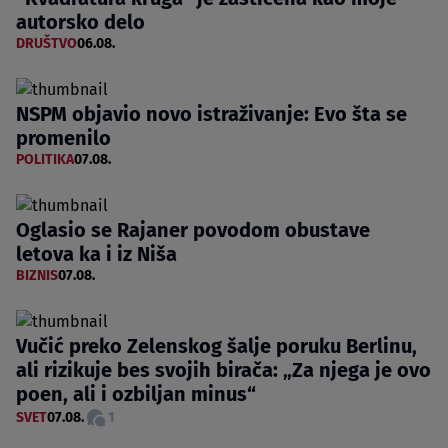
autorsko delo
DRUŠTVO
06.08.
NSPM objavio novo istraživanje: Evo šta se
promenilo
POLITIKA
07.08.
Oglasio se Rajaner povodom obustave
letova ka i iz Niša
BIZNIS
07.08.
Vučić preko Zelenskog šalje poruku Berlinu,
ali rizikuje bes svojih birača: „Za njega je ovo
poen, ali i ozbiljan minus“
SVET
07.08.
1