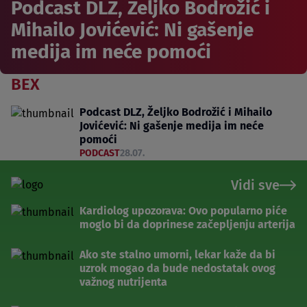
Podcast DLZ, Željko Bodrožić i
Mihailo Jovićević: Ni gašenje
medija im neće pomoći
BEX
Podcast DLZ, Željko Bodrožić i Mihailo
Jovićević: Ni gašenje medija im neće
pomoći
PODCAST
28.07.
Vidi sve
Kardiolog upozorava: Ovo popularno piće
moglo bi da doprinese začepljenju arterija
Ako ste stalno umorni, lekar kaže da bi
uzrok mogao da bude nedostatak ovog
važnog nutrijenta