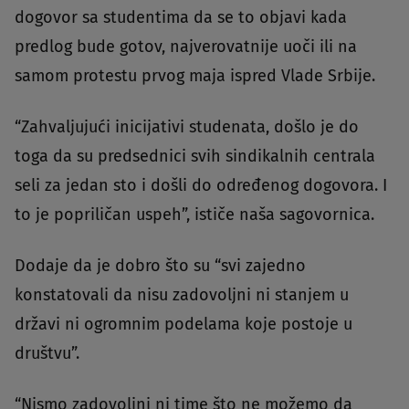
dogovor sa studentima da se to objavi kada
predlog bude gotov, najverovatnije uoči ili na
samom protestu prvog maja ispred Vlade Srbije.
“Zahvaljujući inicijativi studenata, došlo je do
toga da su predsednici svih sindikalnih centrala
seli za jedan sto i došli do određenog dogovora. I
to je popriličan uspeh”, ističe naša sagovornica.
Dodaje da je dobro što su “svi zajedno
konstatovali da nisu zadovoljni ni stanjem u
državi ni ogromnim podelama koje postoje u
društvu”.
“Nismo zadovoljni ni time što ne možemo da