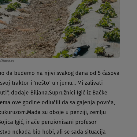
/Nova.rs
smemo da budemo na njivi svakog dana od 5 časova
oj traktor i 'nešto' u njemu... Mi zalivati
", dodaje Biljana.Supružnici Igić iz Bačke
ema ove godine odlučili da sa gajenja povrća,
e kukuruzom.Mada su oboje u penziji, zemlju
jica Igić, inače penzionisani profesor
stvo nekada bio hobi, ali se sada situacija