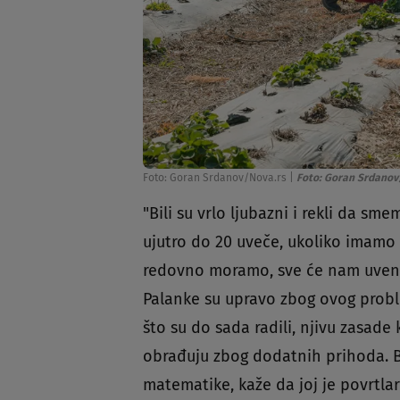
Foto: Goran Srdanov/Nova.rs
|
Foto: Goran Srdanov
"Bili su vrlo ljubazni i rekli da 
ujutro do 20 uveče, ukoliko imamo sv
redovno moramo, sve će nam uvenuti
Palanke su upravo zbog ovog probl
što su do sada radili, njivu zasad
obrađuju zbog dodatnih prihoda. Bo
matematike, kaže da joj je povrtlar