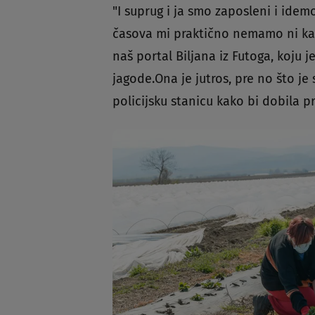
"I suprug i ja smo zaposleni i ide
časova mi praktično nemamo ni kad
naš portal Biljana iz Futoga, koju j
jagode.Ona je jutros, pre no što je
policijsku stanicu kako bi dobila 