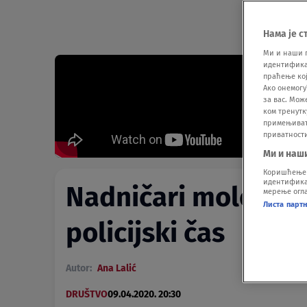
Нама је с
Ми и наши 
идентификат
праћење кој
Ако онемогу
за вас. Мож
ком тренутк
примењивати
приватност
Ми и наш
Коришћење п
идентификац
Nadničari mole za 
мерење огла
Листа парт
policijski čas
Autor:
Ana Lalić
DRUŠTVO
09.04.2020. 20:30