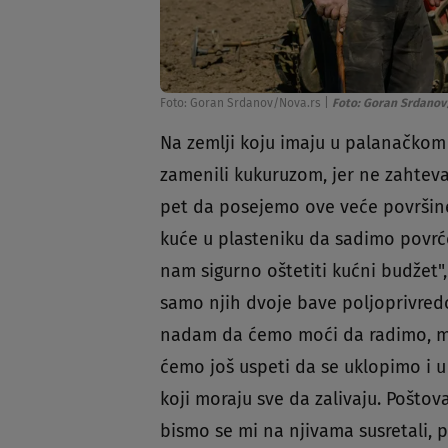
Foto: Goran Srdanov/Nova.rs
|
Foto: Goran Srdanov
Na zemlji koju imaju u palanačkom a
zamenili kukuruzom, jer ne zahteva
pet da posejemo ove veće površin
kuće u plasteniku da sadimo povr
nam sigurno oštetiti kućni budžet"
samo njih dvoje bave poljoprivred
nadam da ćemo moći da radimo, m
ćemo još uspeti da se uklopimo i u p
koji moraju sve da zalivaju. Pošto
bismo se mi na njivama susretali, p