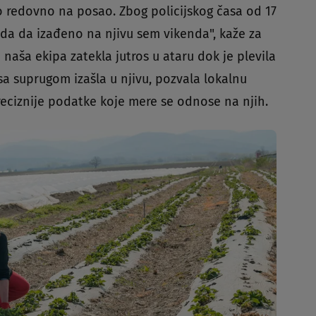
mo redovno na posao. Zbog policijskog časa od 17
a da izađeno na njivu sem vikenda", kaže za
e naša ekipa zatekla jutros u ataru dok je plevila
 sa suprugom izašla u njivu, pozvala lokalnu
preciznije podatke koje mere se odnose na njih.