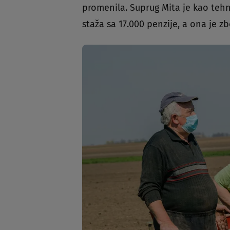
promenila. Suprug Mita je kao teh
staža sa 17.000 penzije, a ona je z