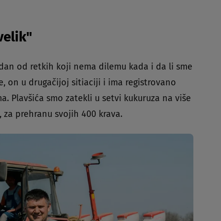
velik"
edan od retkih koji nema dilemu kada i da li sme
, on u drugačijoj sitiaciji i ima registrovano
a. Plavšića smo zatekli u setvi kukuruza na više
, za prehranu svojih 400 krava.