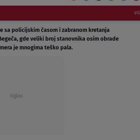
Vi
e sa policijskim časom i zabranom kretanja
 Begeča, gde veliki broj stanovnika osim obrade
a mera je mnogima teško pala.
Oglas