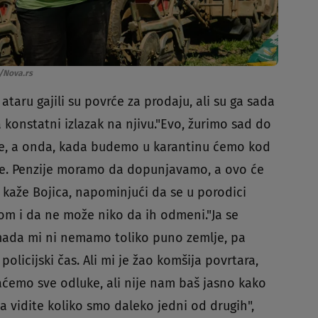
/Nova.rs
taru gajili su povrće za prodaju, ali su ga sada
 konstatni izlazak na njivu."Evo, žurimo sad do
e, a onda, kada budemo u karantinu ćemo kod
će. Penzije moramo da dopunjavamo, a ovo će
, kaže Bojica, napominjući da se u porodici
om i da ne može niko da ih odmeni."Ja se
ada mi ni nemamo toliko puno zemlje, pa
olicijski čas. Ali mi je žao komšija povrtara,
vaćemo sve odluke, ali nije nam baš jasno kako
a vidite koliko smo daleko jedni od drugih",