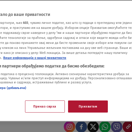
тало до ваше приватности
партнери, њих
603
, чувамо личне податке, као што су подаци о прегледању или једин
ори, и приступамо им на вашем уређају. Избором опције Прихватам омогућићете те
е подржавају сврхе наведене у делу "ми и наши партнери обрађујемо податке да бис
ћите технологије за праћење, одређени садржај и огласи које видите можда неће б
ете да поново прикажете овај мени да бисте променили своје изборе или повукли саг
у кликом на линк Управљање жељеним поставкама на дну ове веб странице. Ваши и
 како је описано у делу: Wеб локација. За више детаља погледајте нашу политику
и.
Више информација о вашој приватности
и партнери обрађујемо податке да бисмо обезбедили:
одатака о прецизној геолокацији. Активно скенирање карактеристика уређаја за
ију. Чување и/или приступ информацијама на уређају. Персонализовано оглашавањ
posao, paore muči
шавања и садржаја, истраживање публике и развој услуга.
нера (добављача)
Приказ сврха
Прихватам