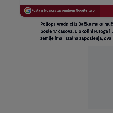
Postavi Nova.rs za omiljeni Google izvor
Poljoprivrednici iz Bačke muku muč
posle 17 časova. U okolini Futoga i
zemlje ima i stalna zaposlenja, ov