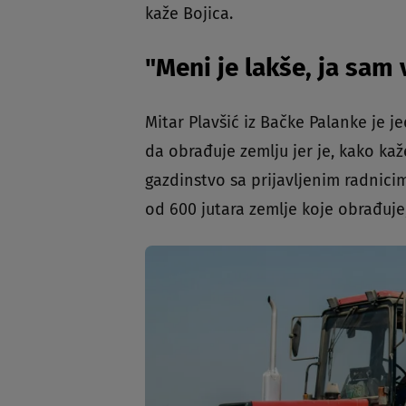
kaže Bojica.
"Meni je lakše, ja sam 
Mitar Plavšić iz Bačke Palanke je j
da obrađuje zemlju jer je, kako kaže
gazdinstvo sa prijavljenim radnicim
od 600 jutara zemlje koje obrađuje