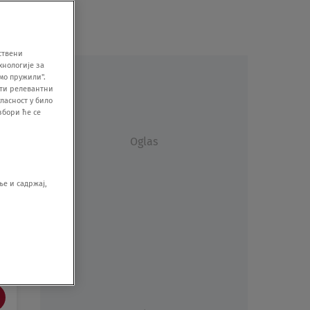
ствени
хнологије за
мо пружили".
ити релевантни
ласност у било
збори ће се
Oglas
е и садржај,