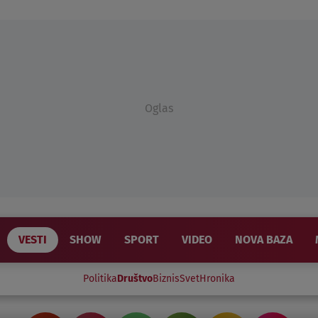
Oglas
VESTI
SHOW
SPORT
VIDEO
NOVA BAZA
Politika
Društvo
Biznis
Svet
Hronika