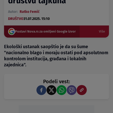
društvu tajkuna"
Autor:
Ratko Femić
DRUŠTVO
31.07.2025. 15:10
Postavi Nova.rs za omiljeni Google izvor
Više
Ekološki ustanak saopštio je da su šume
"nacionalno blago i moraju ostati pod apsolutnom
kontrolom institucija, građana i lokalnih
zajednica".
Podeli vest: