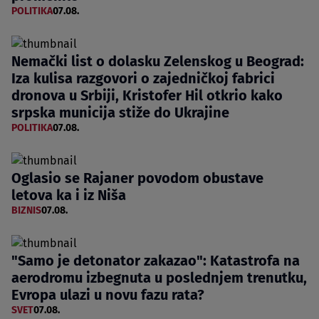
POLITIKA
07.08.
Nemački list o dolasku Zelenskog u Beograd:
Iza kulisa razgovori o zajedničkoj fabrici
dronova u Srbiji, Kristofer Hil otkrio kako
srpska municija stiže do Ukrajine
POLITIKA
07.08.
Oglasio se Rajaner povodom obustave
letova ka i iz Niša
BIZNIS
07.08.
"Samo je detonator zakazao": Katastrofa na
aerodromu izbegnuta u poslednjem trenutku,
Evropa ulazi u novu fazu rata?
SVET
07.08.