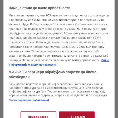
Нама је стало до ваше приватности
Kako su istakli u saopštenju umesto banditskog
Ми и наши партнери, њих
603
, чувамо личне податке, као што су подаци
о прегледању или јединствени идентификатори, и приступамо им на
kasapljenja šuma neophodna je hitna istraga i
вашем уређају. Избором опције Прихватам омогућићете технологије за
праћење које подржавају сврхе наведене у делу "ми и наши партнери
procesuiranje onih koji su odgovorni za ekocid
обрађујемо податке да бисмо пружили". Ако онемогућите технологије за
праћење, одређени садржај и огласи које видите можда неће бити
koji se decenijama u nazad sistematski vrši nad
релевантни за вас. Можете да поново прикажете овај мени да бисте
променили своје изборе или повукли сагласност у било ком тренутку
srpskim šumama.
кликом на линк Управљање жељеним поставкама на дну ове веб
странице. Ваши избори ће се примењивати како је описано у делу: Wеб
локација. За више детаља погледајте нашу политику приватности.
Више
"Ekološki ustanak upozorava sve one koji su se
информација о вашој приватности
nameračili na naše šume, zemlju, vodu i čist
Ми и наши партнери обрађујемо податке да бисмо
обезбедили:
vazduh, da dobro razmisle šta rade jer zločini nad
Коришћење података о прецизној геолокацији. Активно скенирање
prirodom ne zastarevaju i da uskoro dolazi vreme
карактеристика уређаја за идентификацију. Чување и/или приступ
информацијама на уређају. Персонализовано оглашавање и садржај,
мерење оглашавања и садржаја, истраживање публике и развој услуга.
“Okopavanja krompira u Zabeli”", navela je ova
Листа партнера (добављача)
organizacija u svom saopštenju.
Приказ сврха
Прихватам