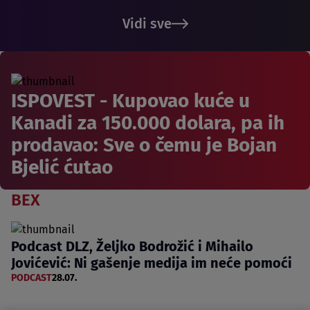
Vidi sve
ISPOVEST - Kupovao kuće u
Kanadi za 150.000 dolara, pa ih
prodavao: Sve o čemu je Bojan
Bjelić ćutao
BEX
Podcast DLZ, Željko Bodrožić i Mihailo
Jovićević: Ni gašenje medija im neće pomoći
PODCAST
28.07.