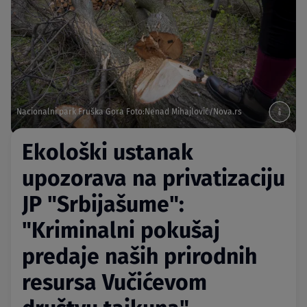
Nacionalni park Fruška Gora Foto:Nenad Mihajlović/Nova.rs
Ekološki ustanak
upozorava na privatizaciju
JP "Srbijašume":
"Kriminalni pokušaj
predaje naših prirodnih
resursa Vučićevom