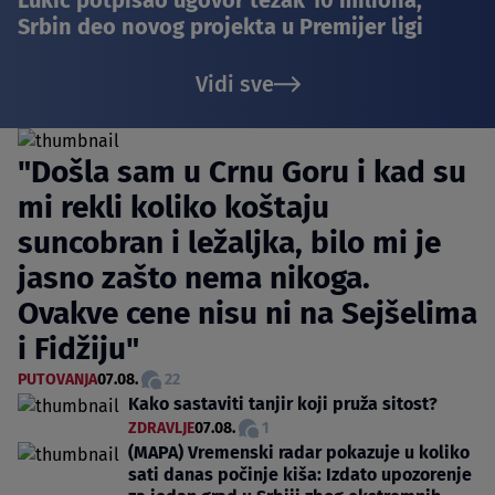
Srbin deo novog projekta u Premijer ligi
Vidi sve
"Došla sam u Crnu Goru i kad su
mi rekli koliko koštaju
suncobran i ležaljka, bilo mi je
jasno zašto nema nikoga.
Ovakve cene nisu ni na Sejšelima
i Fidžiju"
PUTOVANJA
07.08.
22
Kako sastaviti tanjir koji pruža sitost?
ZDRAVLJE
07.08.
1
(MAPA) Vremenski radar pokazuje u koliko
sati danas počinje kiša: Izdato upozorenje