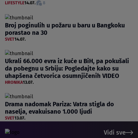
LIFESTYLE
14.07.
8
Broj poginulih u požaru u baru u Bangkoku
porastao na 30
SVET
14.07.
Ukrali 66.000 evra iz kuće u BiH, pa pokušali
da pobegnu u Srbiju: Pogledajte kako su
uhapšena četvorica osumnjičenih VIDEO
HRONIKA
13.07.
Drama nadomak Pariza: Vatra stigla do
naselja, evakuisano 1.000 ljudi
SVET
13.07.
Vidi sve