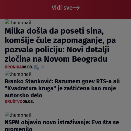
Vidi sve
Milka došla da poseti sina,
komšije čule zapomaganje, pa
pozvale policiju: Novi detalji
zločina na Novom Beogradu
HRONIKA
06.08.
12
Branko Stanković: Razumem gnev RTS-a ali
"Kvadratura kruga" je zaštićena kao moje
autorsko delo
DRUŠTVO
06.08.
NSPM objavio novo istraživanje: Evo šta se
promenilo