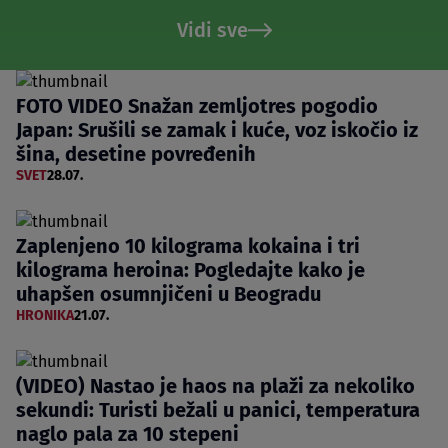
Vidi sve
FOTO VIDEO Snažan zemljotres pogodio
Japan: Srušili se zamak i kuće, voz iskočio iz
šina, desetine povređenih
SVET
28.07.
Zaplenjeno 10 kilograma kokaina i tri
kilograma heroina: Pogledajte kako je
uhapšen osumnjičeni u Beogradu
HRONIKA
21.07.
(VIDEO) Nastao je haos na plaži za nekoliko
sekundi: Turisti bežali u panici, temperatura
naglo pala za 10 stepeni