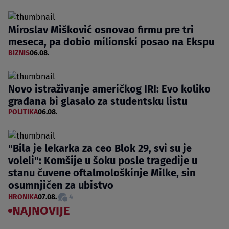
Miroslav Mišković osnovao firmu pre tri
meseca, pa dobio milionski posao na Ekspu
BIZNIS
06.08.
Novo istraživanje američkog IRI: Evo koliko
građana bi glasalo za studentsku listu
POLITIKA
06.08.
"Bila je lekarka za ceo Blok 29, svi su je
voleli": Komšije u šoku posle tragedije u
stanu čuvene oftalmološkinje Milke, sin
osumnjičen za ubistvo
HRONIKA
07.08.
4
NAJNOVIJE