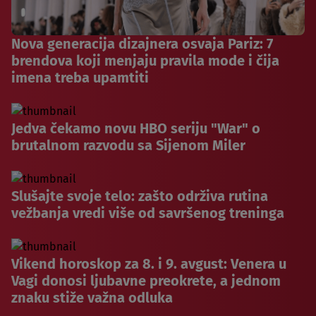
Nova generacija dizajnera osvaja Pariz: 7
brendova koji menjaju pravila mode i čija
imena treba upamtiti
Jedva čekamo novu HBO seriju "War" o
brutalnom razvodu sa Sijenom Miler
Slušajte svoje telo: zašto održiva rutina
vežbanja vredi više od savršenog treninga
Vikend horoskop za 8. i 9. avgust: Venera u
Vagi donosi ljubavne preokrete, a jednom
znaku stiže važna odluka