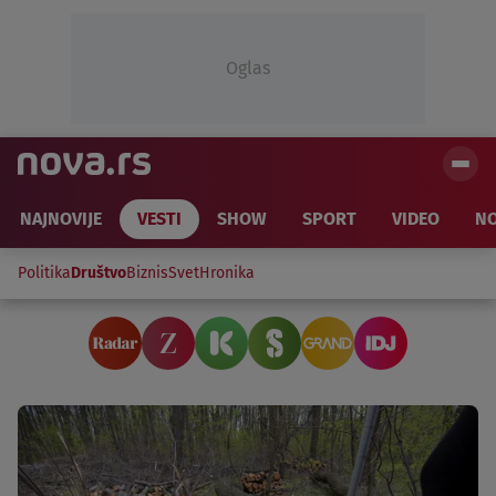
Oglas
NAJNOVIJE
VESTI
SHOW
SPORT
VIDEO
NO
Politika
Društvo
Biznis
Svet
Hronika