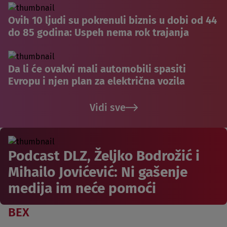
Ovih 10 ljudi su pokrenuli biznis u dobi od 44
do 85 godina: Uspeh nema rok trajanja
Da li će ovakvi mali automobili spasiti
Evropu i njen plan za električna vozila
Vidi sve
Podcast DLZ, Željko Bodrožić i
Mihailo Jovićević: Ni gašenje
medija im neće pomoći
BEX