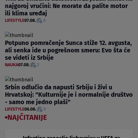
najgoroj vrućini: Ne morate da palite motor
ili klima uređaj
LIFESTYLE
07.08.
6
Potpuno pomračenje Sunca stiže 12. avgusta,
ali senka ide u pogrešnom smeru: Evo šta će
se videti iz Srbije
NAUKA
07.08.
2
Srbin odlučio da napusti Srbiju i živi u
Hrvatskoj: "Kulturnije je i normalnije društvo
- samo me jedno plaši"
LIFESTYLE
06.08.
9
NAJČITANIJE