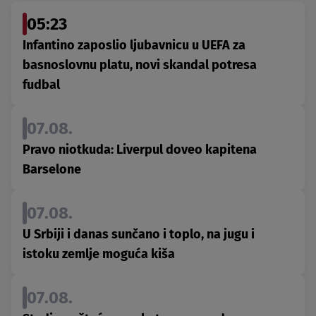
05:23
Infantino zaposlio ljubavnicu u UEFA za
basnoslovnu platu, novi skandal potresa
fudbal
07.08.
Pravo niotkuda: Liverpul doveo kapitena
Barselone
07.08.
U Srbiji i danas sunčano i toplo, na jugu i
istoku zemlje moguća kiša
07.08.