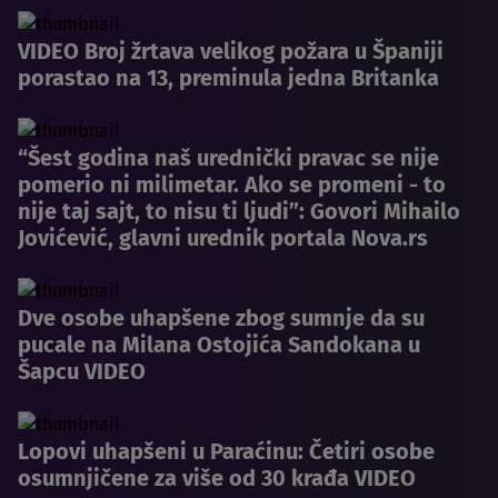
VIDEO Broj žrtava velikog požara u Španiji
porastao na 13, preminula jedna Britanka
“Šest godina naš urednički pravac se nije
pomerio ni milimetar. Ako se promeni - to
nije taj sajt, to nisu ti ljudi”: Govori Mihailo
Jovićević, glavni urednik portala Nova.rs
Dve osobe uhapšene zbog sumnje da su
pucale na Milana Ostojića Sandokana u
Šapcu VIDEO
Lopovi uhapšeni u Paraćinu: Četiri osobe
osumnjičene za više od 30 krađa VIDEO