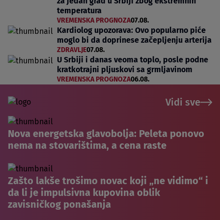
za jedan grad u Srbiji zbog ekstremnih
temperatura
VREMENSKA PROGNOZA
07.08.
Kardiolog upozorava: Ovo popularno piće
moglo bi da doprinese začepljenju arterija
ZDRAVLJE
07.08.
U Srbiji i danas veoma toplo, posle podne
kratkotrajni pljuskovi sa grmljavinom
VREMENSKA PROGNOZA
06.08.
Vidi sve
Nova energetska glavobolja: Peleta ponovo
nema na stovarištima, a cena raste
Zašto lakše trošimo novac koji „ne vidimo“ i
da li je impulsivna kupovina oblik
zavisničkog ponašanja