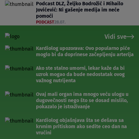
Podcast DLZ, Željko Bodrožić i Mihailo
Jovićević: Ni gašenje medija im neće
pomoći
PODCAST
28.07.
Vidi sve
Kardiolog upozorava: Ovo popularno piće
moglo bi da doprinese začepljenju arterija
Ako ste stalno umorni, lekar kaže da bi
uzrok mogao da bude nedostatak ovog
važnog nutrijenta
Ovaj mali organ ima mnogo veću ulogu u
dugovečnosti nego što se dosad mislilo,
pokazalo je istraživanje
Kardiolog objašnjava šta se dešava sa
krvnim pritiskom ako sedite ceo dan na
vrućini