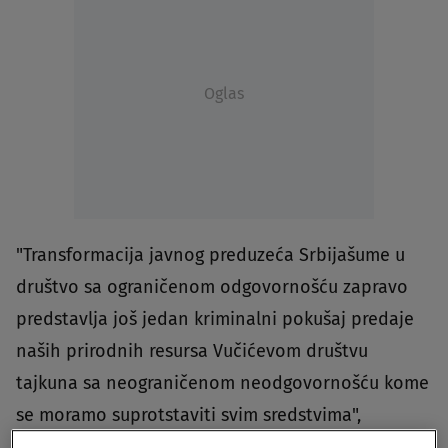
Oglas
"Transformacija javnog preduzeća Srbijašume u
društvo sa ograničenom odgovornošću zapravo
predstavlja još jedan kriminalni pokušaj predaje
naših prirodnih resursa Vučićevom društvu
tajkuna sa neograničenom neodgovornošću kome
se moramo suprotstaviti svim sredstvima",
saopštio je Ekološki ustanak.