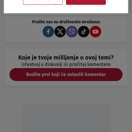
EKOLOŠKI USTANAK
PRIVATIZACIJA
SRBIJAŠ
Pratite nas na društvenim mrežama:
Koje je tvoje mišljenje o ovoj temi?
Učestvuj u diskusiji ili pročitaj komentare
Budite prvi koji će ostaviti komentar