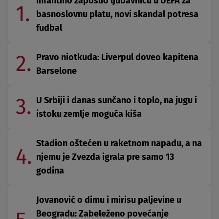
Infantino zaposlio ljubavnicu u UEFA za
1.
basnoslovnu platu, novi skandal potresa
fudbal
2.
Pravo niotkuda: Liverpul doveo kapitena
Barselone
3.
U Srbiji i danas sunčano i toplo, na jugu i
istoku zemlje moguća kiša
Stadion oštećen u raketnom napadu, a na
4.
njemu je Zvezda igrala pre samo 13
godina
Jovanović o dimu i mirisu paljevine u
Beogradu: Zabeleženo povećanje