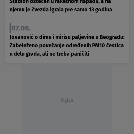
Stadion oštećen u raketnom napadu, a na
njemu je Zvezda igrala pre samo 13 godina
07.08.
Jovanović o dimu i mirisu paljevine u Beogradu:
Zabeleženo povećanje određenih PM10 čestica
u delu grada, ali ne treba paničiti
Oglas