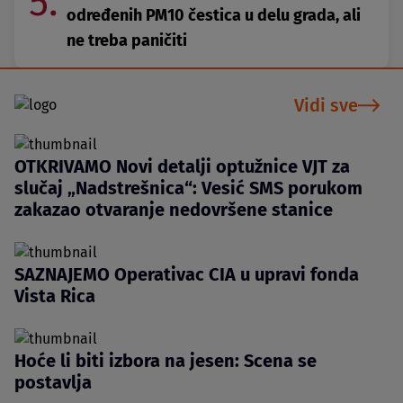
5.
određenih PM10 čestica u delu grada, ali
ne treba paničiti
Vidi sve
OTKRIVAMO Novi detalji optužnice VJT za
slučaj „Nadstrešnica“: Vesić SMS porukom
zakazao otvaranje nedovršene stanice
SAZNAJEMO Operativac CIA u upravi fonda
Vista Rica
Hoće li biti izbora na jesen: Scena se
postavlja