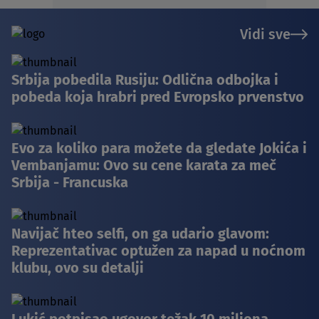
Vidi sve
Srbija pobedila Rusiju: Odlična odbojka i
pobeda koja hrabri pred Evropsko prvenstvo
Evo za koliko para možete da gledate Jokića i
Vembanjamu: Ovo su cene karata za meč
Srbija - Francuska
Navijač hteo selfi, on ga udario glavom:
Reprezentativac optužen za napad u noćnom
klubu, ovo su detalji
Lukić potpisao ugovor težak 10 miliona,