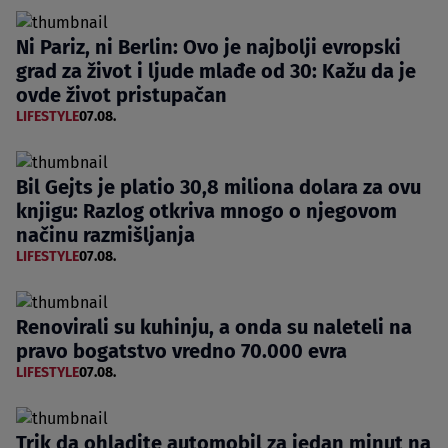
Ni Pariz, ni Berlin: Ovo je najbolji evropski
grad za život i ljude mlađe od 30: Kažu da je
ovde život pristupačan
LIFESTYLE
07.08.
Bil Gejts je platio 30,8 miliona dolara za ovu
knjigu: Razlog otkriva mnogo o njegovom
načinu razmišljanja
LIFESTYLE
07.08.
Renovirali su kuhinju, a onda su naleteli na
pravo bogatstvo vredno 70.000 evra
LIFESTYLE
07.08.
Trik da ohladite automobil za jedan minut na