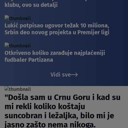
klubu, ovo su detalji
Lukić potpisao ugovor težak 10 miliona,
Srbin deo novog projekta u Premijer ligi
Otkriveno koliko zarađuje najplaćeniji
fudbaler Partizana
Vidi sve
"Došla sam u Crnu Goru i kad su
mi rekli koliko koštaju
suncobran i ležaljka, bilo mi je
jasno zašto nema nikoga.