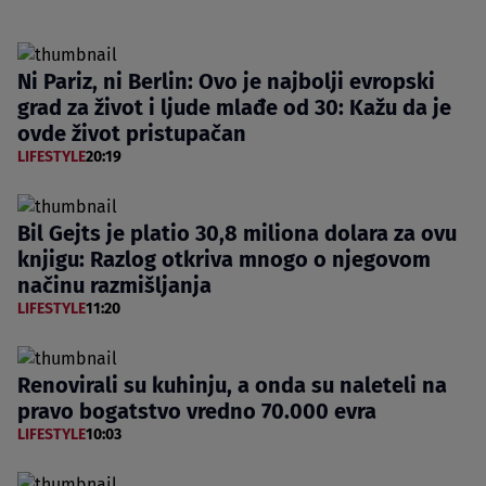
Ni Pariz, ni Berlin: Ovo je najbolji evropski
grad za život i ljude mlađe od 30: Kažu da je
ovde život pristupačan
LIFESTYLE
20:19
Bil Gejts je platio 30,8 miliona dolara za ovu
knjigu: Razlog otkriva mnogo o njegovom
načinu razmišljanja
LIFESTYLE
11:20
Renovirali su kuhinju, a onda su naleteli na
pravo bogatstvo vredno 70.000 evra
LIFESTYLE
10:03