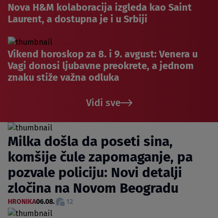
Nova H&M kolaboracija izgleda kao Saint
Laurent, a dostupna je i u Srbiji
Vikend horoskop za 8. i 9. avgust: Venera u
Vagi donosi ljubavne preokrete, a jednom
znaku stiže važna odluka
Vidi sve
Milka došla da poseti sina,
komšije čule zapomaganje, pa
pozvale policiju: Novi detalji
zločina na Novom Beogradu
HRONIKA
06.08.
12