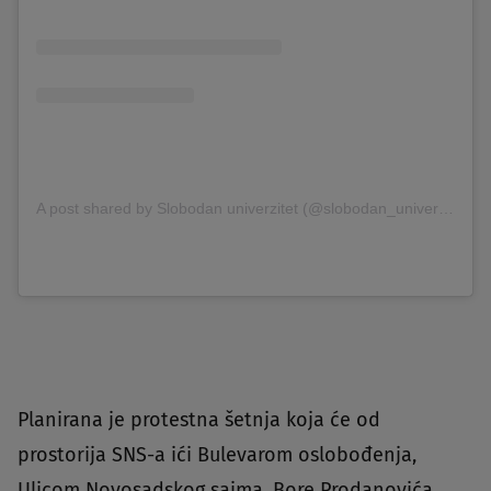
A post shared by Slobodan univerzitet (@slobodan_univerzitet_ns)
Planirana je protestna šetnja koja će od
prostorija SNS-a ići Bulevarom oslobođenja,
Ulicom Novosadskog sajma, Bore Prodanovića,