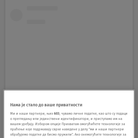
Нама је стало до ваше приватности
Ми и наши партнери, њих
603
, чувамо личне податке, као што су подаци
о прегледању или јединствени идентификатори, и приступамо им на
вашем уређају. Избором опције Прихватам омогућићете технологије за
праћење које подржавају сврхе наведене у делу "ми и наши партнери
View this post on Instagram
обрађујемо податке да бисмо пружили". Ако онемогућите технологије за