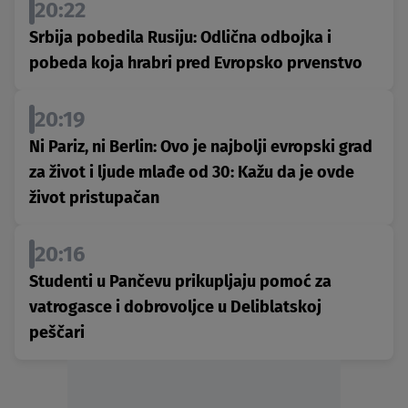
20:22
Srbija pobedila Rusiju: Odlična odbojka i
pobeda koja hrabri pred Evropsko prvenstvo
20:19
Ni Pariz, ni Berlin: Ovo je najbolji evropski grad
za život i ljude mlađe od 30: Kažu da je ovde
život pristupačan
20:16
Studenti u Pančevu prikupljaju pomoć za
vatrogasce i dobrovoljce u Deliblatskoj
peščari