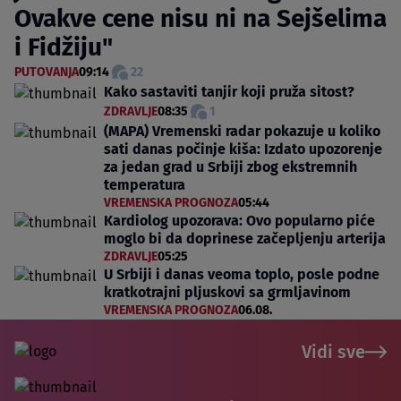
Ovakve cene nisu ni na Sejšelima
i Fidžiju"
PUTOVANJA
09:14
22
Kako sastaviti tanjir koji pruža sitost?
ZDRAVLJE
08:35
1
(MAPA) Vremenski radar pokazuje u koliko
sati danas počinje kiša: Izdato upozorenje
za jedan grad u Srbiji zbog ekstremnih
temperatura
VREMENSKA PROGNOZA
05:44
Kardiolog upozorava: Ovo popularno piće
moglo bi da doprinese začepljenju arterija
ZDRAVLJE
05:25
U Srbiji i danas veoma toplo, posle podne
kratkotrajni pljuskovi sa grmljavinom
VREMENSKA PROGNOZA
06.08.
Vidi sve