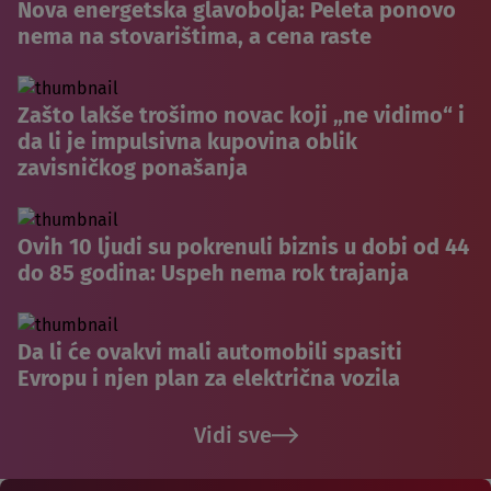
Nova energetska glavobolja: Peleta ponovo
nema na stovarištima, a cena raste
Zašto lakše trošimo novac koji „ne vidimo“ i
da li je impulsivna kupovina oblik
zavisničkog ponašanja
Ovih 10 ljudi su pokrenuli biznis u dobi od 44
do 85 godina: Uspeh nema rok trajanja
Da li će ovakvi mali automobili spasiti
Evropu i njen plan za električna vozila
Vidi sve