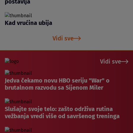
postavlja
Kad vrućina ubija
Vidi sve
Vidi sve
Jedva čekamo novu HBO seriju "War" o
brutalnom razvodu sa Sijenom Miler
Slušajte svoje telo: zašto održiva rutina
vežbanja vredi više od savršenog treninga