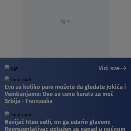
Oglas
Vidi sve
Evo za koliko para možete da gledate Jokića i
Vembanjamu: Ovo su cene karata za meč
Srbija - Francuska
Navijač hteo selfi, on ga udario glavom:
Reprezentativac optužen za napad u noćnom