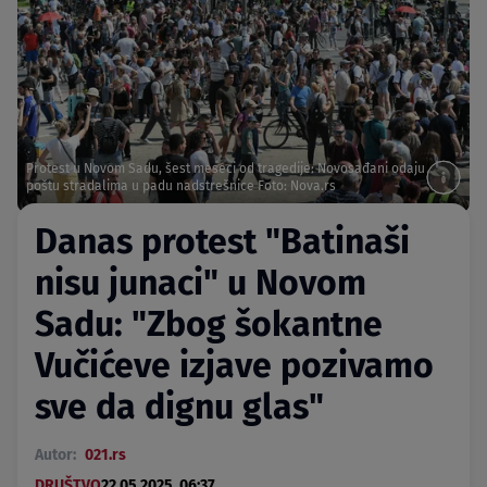
Protest u Novom Sadu, šest meseci od tragedije: Novosađani odaju
poštu stradalima u padu nadstrešnice Foto: Nova.rs
Danas protest "Batinaši
nisu junaci" u Novom
Sadu: "Zbog šokantne
Vučićeve izjave pozivamo
sve da dignu glas"
Autor:
021.rs
DRUŠTVO
22.05.2025. 06:37