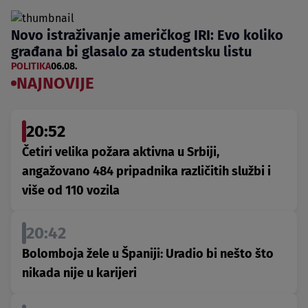
Novo istraživanje američkog IRI: Evo koliko
građana bi glasalo za studentsku listu
POLITIKA
06.08.
NAJNOVIJE
20:52
Četiri velika požara aktivna u Srbiji,
angažovano 484 pripadnika različitih službi i
više od 110 vozila
20:42
Bolomboja žele u Španiji: Uradio bi nešto što
nikada nije u karijeri