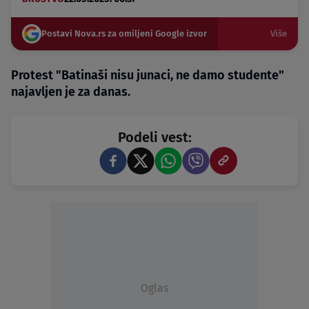
Postavi Nova.rs za omiljeni Google izvor
Više
Protest "Batinaši nisu junaci, ne damo studente"
najavljen je za danas.
Podeli vest:
Oglas