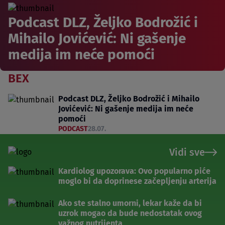
Podcast DLZ, Željko Bodrožić i
Mihailo Jovićević: Ni gašenje
medija im neće pomoći
BEX
Podcast DLZ, Željko Bodrožić i Mihailo
Jovićević: Ni gašenje medija im neće
pomoći
PODCAST
28.07.
Vidi sve
Kardiolog upozorava: Ovo popularno piće
moglo bi da doprinese začepljenju arterija
Ako ste stalno umorni, lekar kaže da bi
uzrok mogao da bude nedostatak ovog
važnog nutrijenta