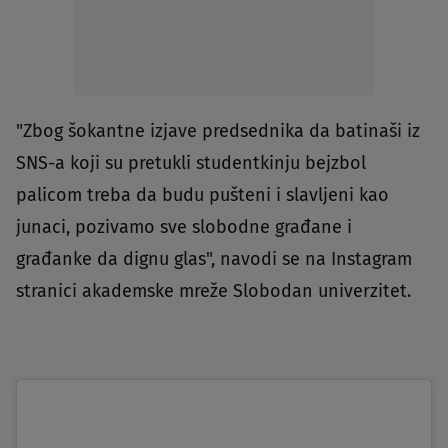
"Zbog šokantne izjave predsednika da batinaši iz
SNS-a koji su pretukli studentkinju bejzbol
palicom treba da budu pušteni i slavljeni kao
junaci, pozivamo sve slobodne građane i
građanke da dignu glas", navodi se na Instagram
stranici akademske mreže Slobodan univerzitet.