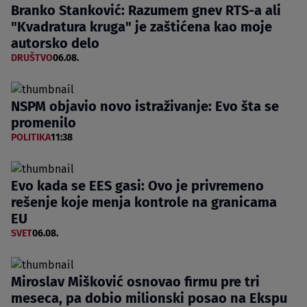
Branko Stanković: Razumem gnev RTS-a ali
"Kvadratura kruga" je zaštićena kao moje
autorsko delo
DRUŠTVO
06.08.
NSPM objavio novo istraživanje: Evo šta se
promenilo
POLITIKA
11:38
Evo kada se EES gasi: Ovo je privremeno
rešenje koje menja kontrole na granicama
EU
SVET
06.08.
Miroslav Mišković osnovao firmu pre tri
meseca, pa dobio milionski posao na Ekspu