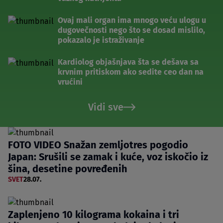
Ovaj mali organ ima mnogo veću ulogu u
dugovečnosti nego što se dosad mislilo,
pokazalo je istraživanje
Kardiolog objašnjava šta se dešava sa
krvnim pritiskom ako sedite ceo dan na
vrućini
Vidi sve
FOTO VIDEO Snažan zemljotres pogodio
Japan: Srušili se zamak i kuće, voz iskočio iz
šina, desetine povređenih
SVET
28.07.
Zaplenjeno 10 kilograma kokaina i tri