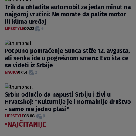
Trik da ohladite automobil za jedan minut na
najgoroj vrućini: Ne morate da palite motor
ili klima uređaj
LIFESTYLE
09:22
6
Potpuno pomračenje Sunca stiže 12. avgusta,
ali senka ide u pogrešnom smeru: Evo šta će
se videti iz Srbije
NAUKA
07:51
2
Srbin odlučio da napusti Srbiju i živi u
Hrvatskoj: "Kulturnije je i normalnije društvo
- samo me jedno plaši"
LIFESTYLE
06.08.
9
NAJČITANIJE