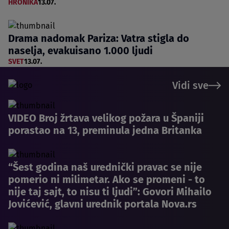
HRONIKA
13.07.
Drama nadomak Pariza: Vatra stigla do
naselja, evakuisano 1.000 ljudi
SVET
13.07.
Vidi sve
VIDEO Broj žrtava velikog požara u Španiji
porastao na 13, preminula jedna Britanka
“Šest godina naš urednički pravac se nije
pomerio ni milimetar. Ako se promeni - to
nije taj sajt, to nisu ti ljudi”: Govori Mihailo
Jovićević, glavni urednik portala Nova.rs