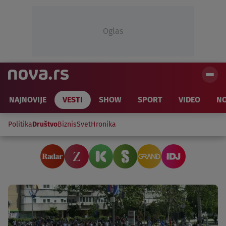
Oglas
NAJNOVIJE
VESTI
SHOW
SPORT
VIDEO
NO
Politika
Društvo
Biznis
Svet
Hronika