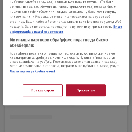
праћење, одређени садржај и огласи које видите можда неће бити
релевантни за вас. Можете да поново прикажете овај мени да бисте
променили своје изборе или повукли сагласност у било ком тренутку
кликом на линк Управљање жељеним поставкама на дну ове веб
странице. Ваши избори ће се примењивати како је описано у делу: Wеб
локација. За више детаља погледајте нашу политику приватности.
Више
информација о вашој приватности
Ми и наши партнери обрађујемо податке да бисмо
обезбедили:
Коришћење података о прецизној геолокацији. Активно скенирање
карактеристика уређаја за идентификацију. Чување и/или приступ
информацијама на уређају. Персонализовано оглашавање и садржај,
мерење оглашавања и садржаја, истраживање публике и развој услуга.
Листа партнера (добављача)
Приказ сврха
Прихватам