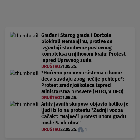
Građani Starog grada i Dorćola
blokirali Nemanjinu, protive se
izgradnji stambeno-poslovnog
kompleksa u njihovom kraju: Protest
ispred Upravnog suda
DRUŠTVO
21.05.25.
"Hoćemo promenu sistema u kome
deca stradaju zbog nečije pohlepe":
Protest srednjoškolaca ispred
Ministarstva prosvete (FOTO, VIDEO)
DRUŠTVO
21.05.25.
Arhiv javnih skupova objavio koliko je
ljudi bilo na protestu "Zadnji voz za
Čačak": "Najveći protest u tom gradu
posle 5. oktobra"
DRUŠTVO
22.05.25.
1