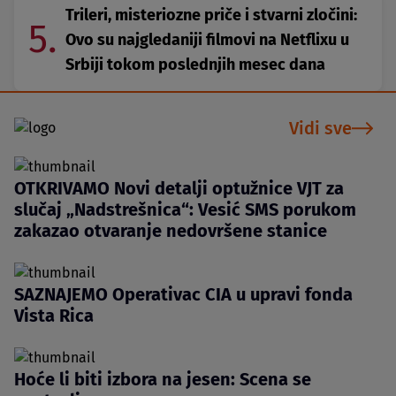
Trileri, misteriozne priče i stvarni zločini:
5.
Ovo su najgledaniji filmovi na Netflixu u
Srbiji tokom poslednjih mesec dana
Vidi sve
OTKRIVAMO Novi detalji optužnice VJT za
slučaj „Nadstrešnica“: Vesić SMS porukom
zakazao otvaranje nedovršene stanice
SAZNAJEMO Operativac CIA u upravi fonda
Vista Rica
Hoće li biti izbora na jesen: Scena se