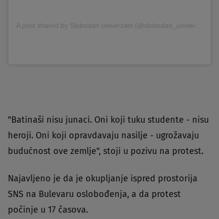
A post shared by Slobodan univerzitet (@slobodan_univerzitet_ns)
"Batinaši nisu junaci. Oni koji tuku studente - nisu
heroji. Oni koji opravdavaju nasilje - ugrožavaju
budućnost ove zemlje", stoji u pozivu na protest.
Najavljeno je da je okupljanje ispred prostorija
SNS na Bulevaru oslobođenja, a da protest
počinje u 17 časova.