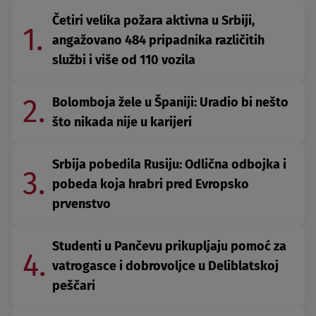
Četiri velika požara aktivna u Srbiji,
1.
angažovano 484 pripadnika različitih
službi i više od 110 vozila
2.
Bolomboja žele u Španiji: Uradio bi nešto
što nikada nije u karijeri
Srbija pobedila Rusiju: Odlična odbojka i
3.
pobeda koja hrabri pred Evropsko
prvenstvo
Studenti u Pančevu prikupljaju pomoć za
4.
vatrogasce i dobrovoljce u Deliblatskoj
peščari