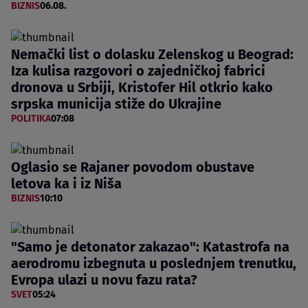
BIZNIS
06.08.
Nemački list o dolasku Zelenskog u Beograd:
Iza kulisa razgovori o zajedničkoj fabrici
dronova u Srbiji, Kristofer Hil otkrio kako
srpska municija stiže do Ukrajine
POLITIKA
07:08
Oglasio se Rajaner povodom obustave
letova ka i iz Niša
BIZNIS
10:10
"Samo je detonator zakazao": Katastrofa na
aerodromu izbegnuta u poslednjem trenutku,
Evropa ulazi u novu fazu rata?
SVET
05:24