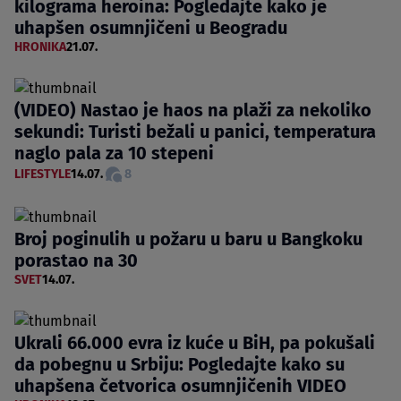
kilograma heroina: Pogledajte kako je
uhapšen osumnjičeni u Beogradu
HRONIKA
21.07.
(VIDEO) Nastao je haos na plaži za nekoliko
sekundi: Turisti bežali u panici, temperatura
naglo pala za 10 stepeni
LIFESTYLE
14.07.
8
Broj poginulih u požaru u baru u Bangkoku
porastao na 30
SVET
14.07.
Ukrali 66.000 evra iz kuće u BiH, pa pokušali
da pobegnu u Srbiju: Pogledajte kako su
uhapšena četvorica osumnjičenih VIDEO