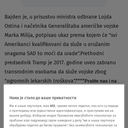
Bajden je, u prisustvu ministra odbrane Lojda
Ostina i načelnika Generalštaba američke vojske
Marka Milija, potpisao ukaz prema kojem će "svi
Amerikanci kvalifikovani da služe u oružanim
snagama SAD to moći da urade".Prethodni
predsednik Tramp je 2017. godine uveo zabranu
transrodnim osobama da služe vojske zbog
"ogromnih lekarskih troškova".****
Pratite nas i na
društvenim mrežama:
Facebook
Twitter
Instagram
Нама је стало до ваше приватности
DONALD TRAMP
DŽO BAJDEN
ODLUKA
Ми и наши партнери, њих
603
, чувамо личне податке, као што су подаци
о прегледању или јединствени идентификатори, и приступамо им на
вашем уређају. Избором опције Прихватам омогућићете технологије за
праћење које подржавају сврхе наведене у делу "ми и наши партнери
обрађујемо податке да бисмо пружили". Ако онемогућите технологије за
Pratite nas na društvenim mrežama: