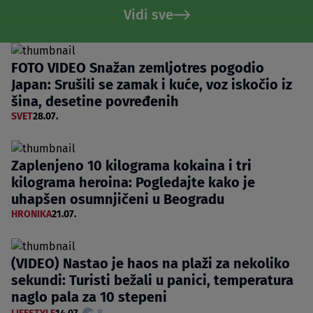
Vidi sve
FOTO VIDEO Snažan zemljotres pogodio
Japan: Srušili se zamak i kuće, voz iskočio iz
šina, desetine povređenih
SVET
28.07.
Zaplenjeno 10 kilograma kokaina i tri
kilograma heroina: Pogledajte kako je
uhapšen osumnjičeni u Beogradu
HRONIKA
21.07.
(VIDEO) Nastao je haos na plaži za nekoliko
sekundi: Turisti bežali u panici, temperatura
naglo pala za 10 stepeni