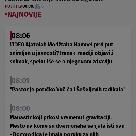
POLITIKA
08.08.
8
NAJNOVIJE
08:06
VIDEO Ajatolah Modžtaba Hamnei prvi put
snimljen u javnosti? Iranski mediji objavili
snimak, spekuliše se o njegovom zdravlju
08:01
"Pastor je potrčko Vučića i Šešeljevih radikala"
08:00
Manastir koji prkosi vremenu i gravitaciji:
Mesto na kome su dva monaha sanjala isti san
- Bogorodica je imala poruku za njih