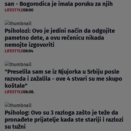
san - Bogorodica je imala poruku za njih
LIFESTYLE
08:00
Psiholozi: Ovo je jedini način da odgojite
pametno dete, a ovu rečenicu nikada
nemojte izgovoriti
LIFESTYLE
06:04
"Preselila sam se iz Njujorka u Srbiju posle
razvoda i zažalila - ove 4 stvari su me skupo
koštale"
LIFESTYLE
08.08.
Psiholog: Ovo su 3 razloga zašto je teže da
pronađete prijatelje kada ste stariji i razlozi
su tužni