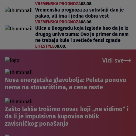
VREMENSKA PROGNOZA
08.08.
Vremenska prognoza za sutrašnji dan je
pakao, ali ima i jedna dobra vest
VREMENSKA PROGNOZA
08.08.
Ulica u Beogradu koja izgleda kao da je iz
drugog univerzuma: Ovo je primer da nam
ne trebaju kule i svetleće fensi zgrade
LIFESTYLE
08.08.
Vidi sve
Nova energetska glavobolja: Peleta ponovo
nema na stovarištima, a cena raste
Zašto lakše trošimo novac koji „ne vidimo“ i
da li je impulsivna kupovina oblik
zavisničkog ponašanja