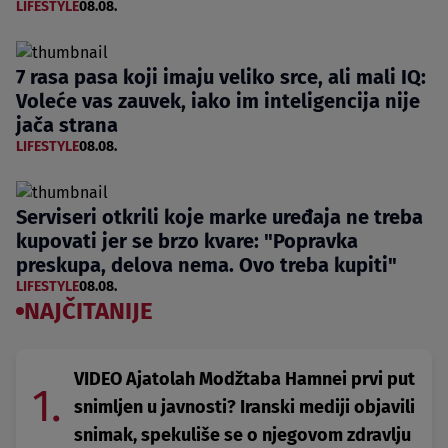
LIFESTYLE
08.08.
7 rasa pasa koji imaju veliko srce, ali mali IQ:
Voleće vas zauvek, iako im inteligencija nije
jača strana
LIFESTYLE
08.08.
Serviseri otkrili koje marke uređaja ne treba
kupovati jer se brzo kvare: "Popravka
preskupa, delova nema. Ovo treba kupiti"
LIFESTYLE
08.08.
NAJČITANIJE
VIDEO Ajatolah Modžtaba Hamnei prvi put
1.
snimljen u javnosti? Iranski mediji objavili
snimak, spekuliše se o njegovom zdravlju