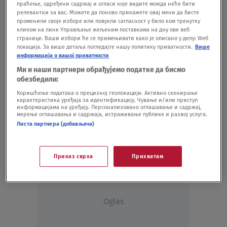
праћење, одређени садржај и огласи које видите можда неће бити
релевантни за вас. Можете да поново прикажете овај мени да бисте
променили своје изборе или повукли сагласност у било ком тренутку
кликом на линк Управљање жељеним поставкама на дну ове веб
странице. Ваши избори ће се примењивати како је описано у делу: Wеб
локација. За више детаља погледајте нашу политику приватности.
Више
Koje je tvoje mišljenje o ovoj temi?
информација о вашој приватности
Učestvuj u diskusiji ili pročitaj komentare
Ми и наши партнери обрађујемо податке да бисмо
обезбедили:
Budite prvi koji će ostaviti komentar
Коришћење података о прецизној геолокацији. Активно скенирање
карактеристика уређаја за идентификацију. Чување и/или приступ
информацијама на уређају. Персонализовано оглашавање и садржај,
мерење оглашавања и садржаја, истраживање публике и развој услуга.
Листа партнера (добављача)
Приказ сврха
Прихватам
Oglas