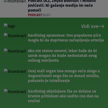
Podcast DLZ, Željko Bodrožić i Mihailo
Jovićević: Ni gašenje medija im neće
pomoći
PODCAST
28.07.
Vidi sve
Kardiolog upozorava: Ovo popularno piće
moglo bi da doprinese začepljenju arterija
Ako ste stalno umorni, lekar kaže da bi
uzrok mogao da bude nedostatak ovog
važnog nutrijenta
Ovaj mali organ ima mnogo veću ulogu u
dugovečnosti nego što se dosad mislilo,
pokazalo je istraživanje
Kardiolog objašnjava šta se dešava sa
krvnim pritiskom ako sedite ceo dan na
vrućini