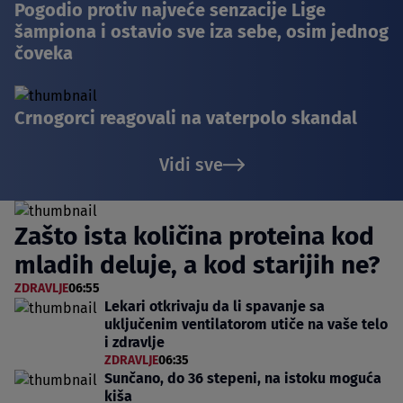
Pogodio protiv najveće senzacije Lige
šampiona i ostavio sve iza sebe, osim jednog
čoveka
Crnogorci reagovali na vaterpolo skandal
Vidi sve
Zašto ista količina proteina kod
mladih deluje, a kod starijih ne?
ZDRAVLJE
06:55
Lekari otkrivaju da li spavanje sa
uključenim ventilatorom utiče na vaše telo
i zdravlje
ZDRAVLJE
06:35
Sunčano, do 36 stepeni, na istoku moguća
kiša