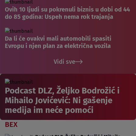
Ovih 10 ljudi su pokrenuli biznis u dobi od 44
do 85 godina: Uspeh nema rok trajanja
Da li će ovakvi mali automobili spasiti
Evropu i njen plan za električna vozila
Vidi sve
Podcast DLZ, Željko Bodrožić i
Mihailo Jovićević: Ni gašenje
medija im neće pomoći
BEX