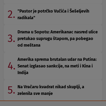
2.
"Pastor je potrčko Vučića i Šešeljevih
radikala"
Drama u Sopotu: Amerikanac nasred ulice
3.
pretukao suprugu štapom, pa pobegao
od meštana
Amerika sprema brutalan udar na Putina:
4.
Senat izglasao sankcije, na meti i Kina i
Indija
5.
Na Vračaru kvadrat nikad skuplji, a
zelenila sve manje