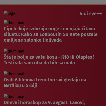
Vidi sve
Cipele koje izdužuju noge i menjaju čitavu
siluetu: Kako su Louboutin So Kate postale
omiljene salonke Holivuda
Šta je bolje za vašu kosu - K18 ili Olaplex?
Testirala sam oba da bih saznala
Ovih 6 filmova trenutno svi gledaju na
Netflixu u Srbiji
Dnevni horoskop za 9. avgust: Lavovi,