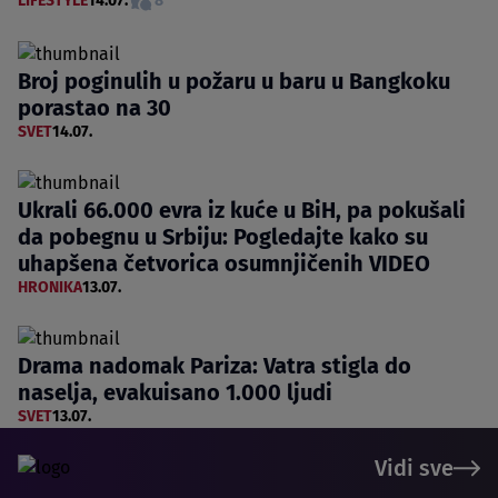
LIFESTYLE
14.07.
8
Broj poginulih u požaru u baru u Bangkoku
porastao na 30
SVET
14.07.
Ukrali 66.000 evra iz kuće u BiH, pa pokušali
da pobegnu u Srbiju: Pogledajte kako su
uhapšena četvorica osumnjičenih VIDEO
HRONIKA
13.07.
Drama nadomak Pariza: Vatra stigla do
naselja, evakuisano 1.000 ljudi
SVET
13.07.
Vidi sve