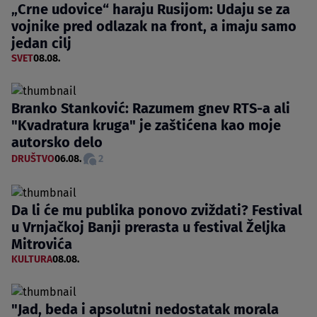
„Crne udovice“ haraju Rusijom: Udaju se za
vojnike pred odlazak na front, a imaju samo
jedan cilj
SVET
08.08.
Branko Stanković: Razumem gnev RTS-a ali
"Kvadratura kruga" je zaštićena kao moje
autorsko delo
DRUŠTVO
06.08.
2
Da li će mu publika ponovo zviždati? Festival
u Vrnjačkoj Banji prerasta u festival Željka
Mitrovića
KULTURA
08.08.
"Jad, beda i apsolutni nedostatak morala