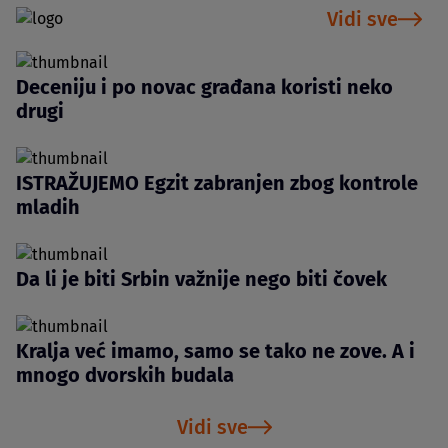
Vidi sve
Deceniju i po novac građana koristi neko
drugi
ISTRAŽUJEMO Egzit zabranjen zbog kontrole
mladih
Da li je biti Srbin važnije nego biti čovek
Kralja već imamo, samo se tako ne zove. A i
mnogo dvorskih budala
Vidi sve