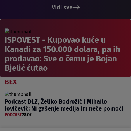
Vidi sve
ISPOVEST - Kupovao kuće u
Kanadi za 150.000 dolara, pa ih
prodavao: Sve o čemu je Bojan
Bjelić ćutao
BEX
Podcast DLZ, Željko Bodrožić i Mihailo
Jovićević: Ni gašenje medija im neće pomoći
PODCAST
28.07.