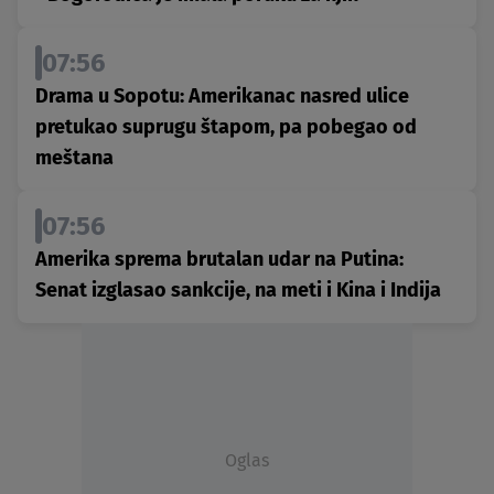
07:56
Drama u Sopotu: Amerikanac nasred ulice
pretukao suprugu štapom, pa pobegao od
meštana
07:56
Amerika sprema brutalan udar na Putina:
Senat izglasao sankcije, na meti i Kina i Indija
Oglas