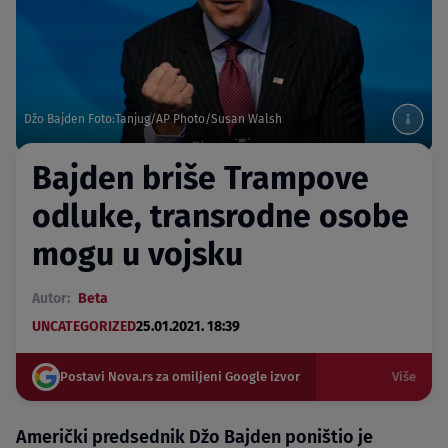
Džo Bajden Foto:Tanjug/AP Photo/Susan Walsh
Bajden briše Trampove
odluke, transrodne osobe
mogu u vojsku
Autor:
Beta
UNCATEGORIZED
25.01.2021. 18:39
Postavi Nova.rs za omiljeni Google izvor
Više
Američki predsednik Džo Bajden poništio je