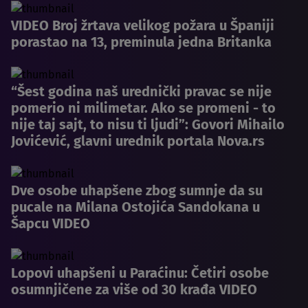
VIDEO Broj žrtava velikog požara u Španiji
porastao na 13, preminula jedna Britanka
“Šest godina naš urednički pravac se nije
pomerio ni milimetar. Ako se promeni - to
nije taj sajt, to nisu ti ljudi”: Govori Mihailo
Jovićević, glavni urednik portala Nova.rs
Dve osobe uhapšene zbog sumnje da su
pucale na Milana Ostojića Sandokana u
Šapcu VIDEO
Lopovi uhapšeni u Paraćinu: Četiri osobe
osumnjičene za više od 30 krađa VIDEO