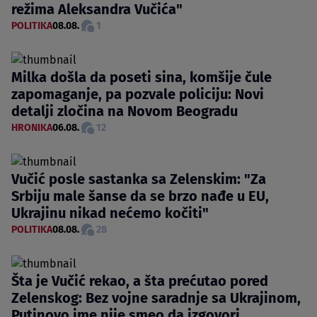
režima Aleksandra Vučića"
POLITIKA
08.08.
1
Milka došla da poseti sina, komšije čule
zapomaganje, pa pozvale policiju: Novi
detalji zločina na Novom Beogradu
HRONIKA
06.08.
12
Vučić posle sastanka sa Zelenskim: "Za
Srbiju male šanse da se brzo nađe u EU,
Ukrajinu nikad nećemo kočiti"
POLITIKA
08.08.
28
Šta je Vučić rekao, a šta prećutao pored
Zelenskog: Bez vojne saradnje sa Ukrajinom,
Putinovo ime nije smeo da izgovori