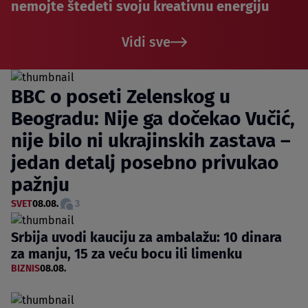
nemojte štedeti svoju kreativnu energiju
Vidi sve
BBC o poseti Zelenskog u
Beogradu: Nije ga dočekao Vučić,
nije bilo ni ukrajinskih zastava –
jedan detalj posebno privukao
pažnju
SVET
08.08.
3
Srbija uvodi kauciju za ambalažu: 10 dinara
za manju, 15 za veću bocu ili limenku
BIZNIS
08.08.