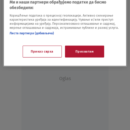
Ми и наши партнери обрађујемо податке да бисмо
hiljada evra: "Žiri bi trebalo da se zamisli,
обезбедили:
zbog ovakvih odluka se gubi ugled"
Коришћење података о прецизној геолокацији. Активно скенирање
KULTURA
25.02.
4
карактеристика уређаја за идентификацију. Чување и/или приступ
информацијама на уређају. Персонализовано оглашавање и садржај,
Pisci i umetnici u akciji "Čitam, ne
мерење оглашавања и садржаја, истраживање публике и развој услуга.
skitam!"
Листа партнера (добављача)
KULTURA
15.04.20.
Приказ сврха
Прихватам
Oglas