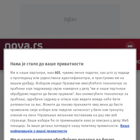
Oglas
NAJNOVIJE
VESTI
SHOW
SPORT
VIDEO
NO
Нама је стало до ваше приватности
Ми и наши партнери, њих
603
, чувамо личне податке, као што су подаци
о прегледању или јединствени идентификатори, и приступамо им на
вашем уређају. Избором опције Прихватам омогућићете технологије за
праћење које подржавају сврхе наведене у делу "ми и наши партнери
обрађујемо податке да бисмо пружили". Ако онемогућите технологије за
праћење, одређени садржај и огласи које видите можда неће бити
релевантни за вас. Можете да поново прикажете овај мени да бисте
ŽARKO ČIGOJA
променили своје изборе или повукли сагласност у било ком тренутку
кликом на линк Управљање жељеним поставкама на дну ове веб
странице. Ваши избори ће се примењивати како је описано у делу: Wеб
локација. За више детаља погледајте нашу политику приватности.
Више
Izdavači: Sajam knjiga pod ovim uslovima
информација о вашој приватности
nije isplativ
Ми и наши партнери обрађујемо податке да бисмо