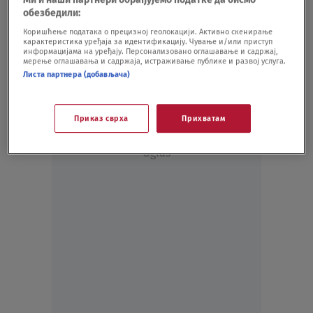
KULTURA
16.09.20.
обезбедили:
Kovačević: Zahtevi opravdani, ali bi Sajam
Коришћење података о прецизној геолокацији. Активно скенирање
карактеристика уређаја за идентификацију. Чување и/или приступ
bankrotirao
информацијама на уређају. Персонализовано оглашавање и садржај,
KULTURA
13.06.20.
мерење оглашавања и садржаја, истраживање публике и развој услуга.
Листа партнера (добављача)
Приказ сврха
Прихватам
Oglas