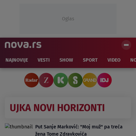
Oglas
NAJNOVIJE
VESTI
SHOW
SPORT
VIDEO
NO
UJKA NOVI HORIZONTI
Put Sanje Marković: "Moj muž" pa treća
žena Tome Zdravkovića