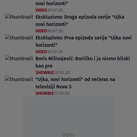
novi horizonti"
VIDEO
30.07.20.
Ekskluzivno: Druga epizoda serije "Ujka
novi horizonti"
VIDEO
30.07.20.
Ekskluzivno: Prva epizoda serije "Ujka novi
horizonti"
VIDEO
30.07.20.
Boris Milivojević: Đuričko i ja nismo bliski
kao pre
SHOWBIZ
20.05.20.
"Ujka, novi horizonti" od večeras na
televiziji Nova S
SHOWBIZ
12.05.20.
Oglas