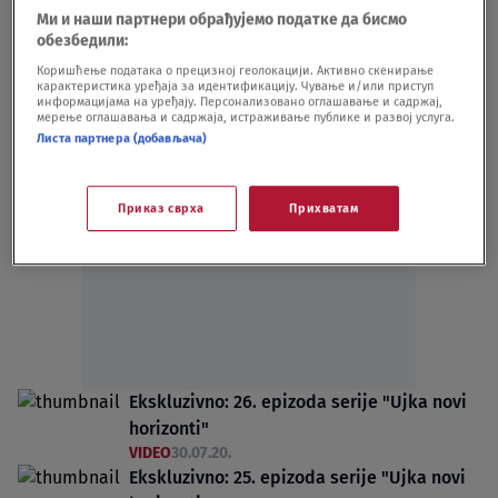
Ми и наши партнери обрађујемо податке да бисмо
VIDEO
30.07.20.
обезбедили:
Ekskluzivno: 27. epizoda serije "Ujka novi
Коришћење података о прецизној геолокацији. Активно скенирање
horizonti"
карактеристика уређаја за идентификацију. Чување и/или приступ
VIDEO
30.07.20.
информацијама на уређају. Персонализовано оглашавање и садржај,
мерење оглашавања и садржаја, истраживање публике и развој услуга.
Листа партнера (добављача)
Приказ сврха
Прихватам
Oglas
Ekskluzivno: 26. epizoda serije "Ujka novi
horizonti"
VIDEO
30.07.20.
Ekskluzivno: 25. epizoda serije "Ujka novi