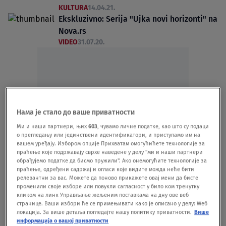
KULTURA
14.04.21.
Ekskluzivno: Serija "Ujka novi horizonti" na
Nova.rs
VIDEO
31.07.20.
Oglas
Нама је стало до ваше приватности
Ми и наши партнери, њих
603
, чувамо личне податке, као што су подаци
о прегледању или јединствени идентификатори, и приступамо им на
вашем уређају. Избором опције Прихватам омогућићете технологије за
праћење које подржавају сврхе наведене у делу "ми и наши партнери
обрађујемо податке да бисмо пружили". Ако онемогућите технологије за
праћење, одређени садржај и огласи које видите можда неће бити
релевантни за вас. Можете да поново прикажете овај мени да бисте
Ekskluzivno: 29. epizoda serije "Ujka novi
променили своје изборе или повукли сагласност у било ком тренутку
horizonti"
кликом на линк Управљање жељеним поставкама на дну ове веб
VIDEO
30.07.20.
странице. Ваши избори ће се примењивати како је описано у делу: Wеб
локација. За више детаља погледајте нашу политику приватности.
Више
Ekskluzivno: 28. epizoda serije "Ujka novi
информација о вашој приватности
horizonti"