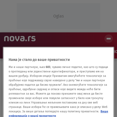
Oglas
NAJNOVIJE
VESTI
SHOW
SPORT
VIDEO
NO
Нама је стало до ваше приватности
Ми и наши партнери, њих
603
, чувамо личне податке, као што су подаци
о прегледању или јединствени идентификатори, и приступамо им на
вашем уређају. Избором опције Прихватам омогућићете технологије за
праћење које подржавају сврхе наведене у делу "ми и наши партнери
обрађујемо податке да бисмо пружили". Ако онемогућите технологије за
праћење, одређени садржај и огласи које видите можда неће бити
SKUPLJANJE NOVCA
релевантни за вас. Можете да поново прикажете овај мени да бисте
променили своје изборе или повукли сагласност у било ком тренутку
кликом на линк Управљање жељеним поставкама на дну ове веб
странице. Ваши избори ће се примењивати како је описано у делу: Wеб
Svaka čast: Građani u Nišu skupljaju novac
локација. За више детаља погледајте нашу политику приватности.
Више
da sugrađanima plate prekršajne kazne
информација о вашој приватности