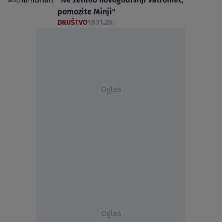
pomozite Minji"
DRUŠTVO
19.11.20.
Oglas
Oglas