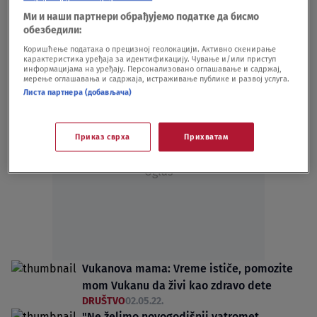
FOTO
Ми и наши партнери обрађујемо податке да бисмо
DRUŠTVO
01.07.25.
обезбедили:
Učenici Gimnazije iz Kraljeva predstavom
Коришћење података о прецизној геолокацији. Активно скенирање
карактеристика уређаја за идентификацију. Чување и/или приступ
skupljaju novac za lečenje dece
информацијама на уређају. Персонализовано оглашавање и садржај,
EMISIJE
20.06.23.
мерење оглашавања и садржаја, истраживање публике и развој услуга.
Листа партнера (добављача)
Приказ сврха
Прихватам
Oglas
Vukanova mama: Vreme ističe, pomozite
mom Vukanu da živi kao zdravo dete
DRUŠTVO
02.05.22.
"Ne želimo novogodišnji vatromet,