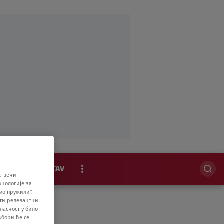
MAGAZIN
STAV
ствени
хнологије за
EKSKLUZIVNO
мо пружили".
ити релевантни
ласност у било
збори ће се