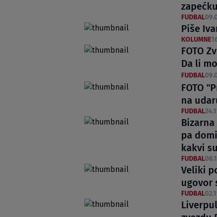
zapećku
FUDBAL
09.0
Piše Iv
KOLUMNE
16
FOTO Zve
Da li m
FUDBAL
09.0
FOTO "Pr
na udar
FUDBAL
24.1
Bizarna
pa domin
kakvi s
FUDBAL
08.1
Veliki p
ugovor 
FUDBAL
02.1
Liverpu