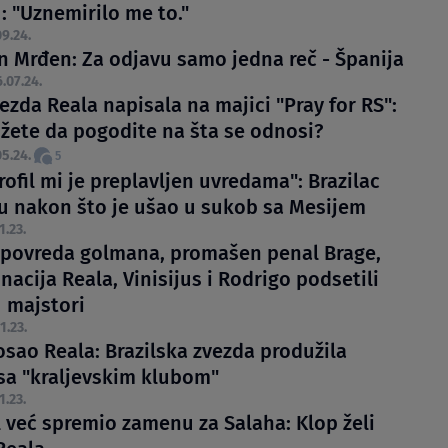
: "Uznemirilo me to."
9.24.
an Mrđen: Za odjavu samo jedna reč - Španija
.07.24.
zda Reala napisala na majici "Pray for RS":
ožete da pogodite na šta se odnosi?
5.24.
5
ofil mi je preplavljen uvredama": Brazilac
u nakon što je ušao u sukob sa Mesijem
1.23.
 povreda golmana, promašen penal Brage,
acija Reala, Vinisijus i Rodrigo podsetili
u majstori
1.23.
osao Reala: Brazilska zvezda produžila
sa "kraljevskim klubom"
1.23.
l već spremio zamenu za Salaha: Klop želi