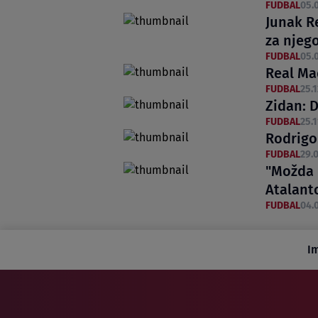
FUDBAL
05.0
Junak R
za njeg
FUDBAL
05.0
Real Ma
FUDBAL
25.1
Zidan: D
FUDBAL
25.1
Rodrigo 
FUDBAL
29.0
"Možda 
Atalant
FUDBAL
04.0
I