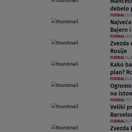
Mančeste
debelo 
FUDBAL
12.0
Najveća 
Bajern i
FUDBAL
18.0
Zvezda d
Rusije
FUDBAL
14.0
Kako ba
plan? R
FUDBAL
04.0
Ogromni 
na isto
FUDBAL
11.1
Veliki p
Barselo
FUDBAL
24.1
Zvezda R