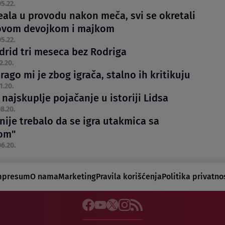
5.22.
eala u provodu nakon meča, svi se okretali
ovom devojkom i majkom
5.22.
drid tri meseca bez Rodriga
2.20.
rago mi je zbog igrača, stalno ih kritikuju
1.20.
najskuplje pojačanje u istoriji Lidsa
8.20.
nije trebalo da se igra utakmica sa
om"
6.20.
mpresum
O nama
Marketing
Pravila korišćenja
Politika privatno