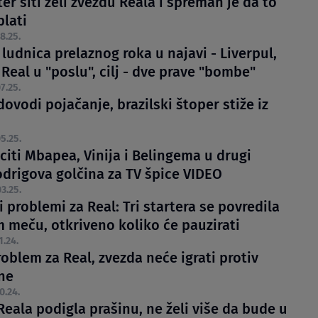
r siti želi zvezdu Reala i spreman je da to
plati
8.25.
ludnica prelaznog roka u najavi - Liverpul,
 Real u "poslu", cilj - dve prave "bombe"
7.25.
ovodi pojačanje, brazilski štoper stiže iz
5.25.
citi Mbapea, Vinija i Belingema u drugi
odrigova golčina za TV špice VIDEO
3.25.
problemi za Real: Tri startera se povredila
m meču, otkriveno koliko će pauzirati
1.24.
roblem za Real, zvezda neće igrati protiv
ne
0.24.
eala podigla prašinu, ne želi više da bude u