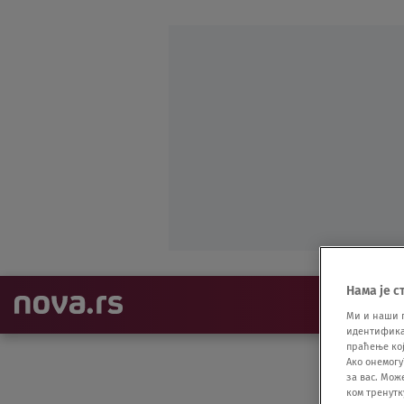
Нама је с
NAJNOVIJE
Ми и наши 
идентификат
праћење кој
Ако онемогу
за вас. Мож
ком тренутк