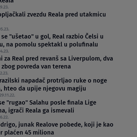
Reala
9.23.
opljačkali zvezdu Reala pred utakmicu
5.23.
se "ušetao" u gol, Real razbio Čelsi u
, na pomolu spektakl u polufinalu
4.23.
i za Real pred revanš sa Liverpulom, dva
a zbog povreda van terena
2.23.
razilski napadač protrljao ruke o noge
, hteo da upije njegovu magiju
29.11.22.
se "rugao" Salahu posle finala Lige
a, igrači Reala ga ismevali
6.22.
odrigo, junak Realove pobede, koji je kao
er plaćen 45 miliona