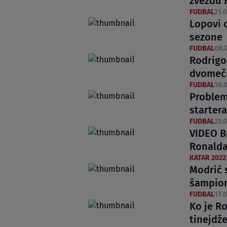
zvezdu 
FUDBAL
21.0
Lopovi 
sezone
FUDBAL
08.0
Rodrigo 
dvomeču
FUDBAL
18.0
Problem
starter
FUDBAL
23.0
VIDEO B
Ronalda
KATAR 2022
Modrić 
šampion
FUDBAL
17.0
Ko je R
tinejdž