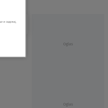
е и садржај,
Oglas
Oglas