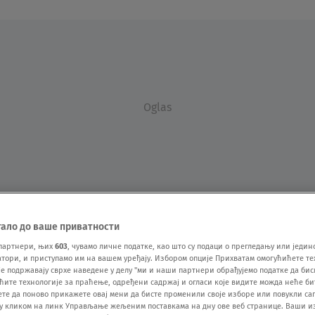
Oglas
тало до ваше приватности
VESTI
SHOW
SPORT
VIDEO
NOVA BAZA
партнери, њих
603
, чувамо личне податке, као што су подаци о прегледању или једин
ори, и приступамо им на вашем уређају. Избором опције Прихватам омогућићете те
е подржавају сврхе наведене у делу "ми и наши партнери обрађујемо податке да бис
ћите технологије за праћење, одређени садржај и огласи које видите можда неће б
ете да поново прикажете овај мени да бисте променили своје изборе или повукли саг
у кликом на линк Управљање жељеним поставкама на дну ове веб странице. Ваши и