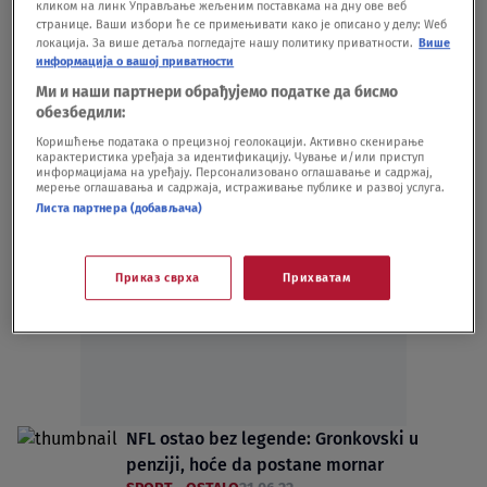
кликом на линк Управљање жељеним поставкама на дну ове веб
Srbin posebno dopada
странице. Ваши избори ће се примењивати како је описано у делу: Wеб
KOŠARKA
16.05.25.
локација. За више детаља погледајте нашу политику приватности.
Више
информација о вашој приватности
VIDEO Reči legende koje su nasmejale
mnoge: "Jokić je moj davno izgubljeni brat
Ми и наши партнери обрађујемо податке да бисмо
обезбедили:
koji izgleda bolje od mene"
KOŠARKA
01.06.23.
Коришћење података о прецизној геолокацији. Активно скенирање
карактеристика уређаја за идентификацију. Чување и/или приступ
информацијама на уређају. Персонализовано оглашавање и садржај,
мерење оглашавања и садржаја, истраживање публике и развој услуга.
Листа партнера (добављача)
Приказ сврха
Прихватам
Oglas
NFL ostao bez legende: Gronkovski u
penziji, hoće da postane mornar