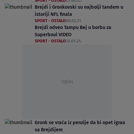
SPORT - OSTALO
21.06.22.
Brejdi i Gronkovski su najbolji tandem u
istoriji NFL finala
SPORT - OSTALO
08.02.21.
Brejdi odveo Tampu Bej u borbu za
Superboul VIDEO
SPORT - OSTALO
25.01.21.
Oglas
Gronk se vraća iz penzije da bi opet igrao
sa Brejdijem