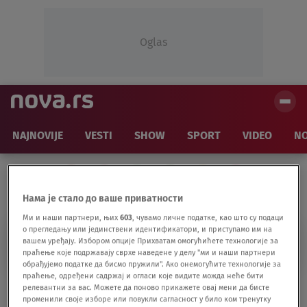
Oglas
NAJNOVIJE
VESTI
SHOW
SPORT
VIDEO
NO
Нама је стало до ваше приватности
Ми и наши партнери, њих
603
, чувамо личне податке, као што су подаци
о прегледању или јединствени идентификатори, и приступамо им на
ROB GRONKOVSKI
вашем уређају. Избором опције Прихватам омогућићете технологије за
праћење које подржавају сврхе наведене у делу "ми и наши партнери
обрађујемо податке да бисмо пружили". Ако онемогућите технологије за
праћење, одређени садржај и огласи које видите можда неће бити
"Izašao bih sa Jokićem da sam...": Legenda
релевантни за вас. Можете да поново прикажете овај мени да бисте
променили своје изборе или повукли сагласност у било ком тренутку
"odlepila" za Nikolom, zbog ovoga mu se