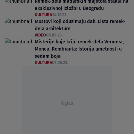
Remek-dela mađarskih majstora stakla na
ekskluzivnoj izložbi u Beogradu
KULTURA
14.12.23.
Mostovi koji oduzimaju dah: Lista remek-
dela arhitekture
VIDEO
09.09.23.
Misterije koje kriju remek-dela Vermera,
Monea, Rembranta: Istorija umetnosti u
sedam boja
KULTURA
07.05.23.
Oglas