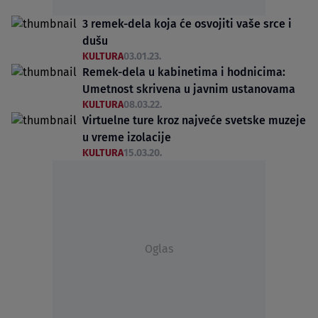
3 remek-dela koja će osvojiti vaše srce i
dušu
KULTURA
03.01.23.
Remek-dela u kabinetima i hodnicima:
Umetnost skrivena u javnim ustanovama
KULTURA
08.03.22.
Virtuelne ture kroz najveće svetske muzeje
u vreme izolacije
KULTURA
15.03.20.
Oglas