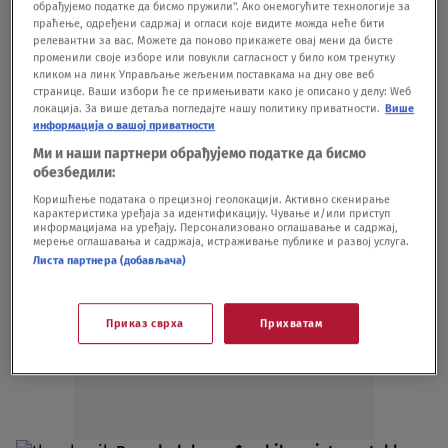
обрађујемо податке да бисмо пружили". Ако онемогућите технологије за
slika iz muzeja u Cirihu zbog sumnje da su
праћење, одређени садржај и огласи које видите можда неће бити
ukradene
релевантни за вас. Можете да поново прикажете овај мени да бисте
променили своје изборе или повукли сагласност у било ком тренутку
KULTURA
16.06.24.
кликом на линк Управљање жељеним поставкама на дну ове веб
Kad bi jedno delo predstavljalo najveće
странице. Ваши избори ће се примењивати како је описано у делу: Wеб
umetnike: Slike Pikasa, Sezana, Da Vinčija,
локација. За више детаља погледајте нашу политику приватности.
Више
информација о вашој приватности
Karavađa i Baskijata koje vas uvlače u
Ми и наши партнери обрађујемо податке да бисмо
njihov um
обезбедили:
KULTURA
14.04.24.
Коришћење података о прецизној геолокацији. Активно скенирање
карактеристика уређаја за идентификацију. Чување и/или приступ
информацијама на уређају. Персонализовано оглашавање и садржај,
мерење оглашавања и садржаја, истраживање публике и развој услуга.
Листа партнера (добављача)
Oglas
Приказ сврха
Прихватам