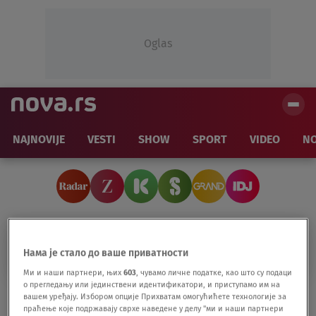
Oglas
NAJNOVIJE
VESTI
SHOW
SPORT
VIDEO
NO
REMEK-DELA
Нама је стало до ваше приватности
Ми и наши партнери, њих
603
, чувамо личне податке, као што су подаци
о прегледању или јединствени идентификатори, и приступамо им на
Da li je trgovac oružjem stigao do remek-
вашем уређају. Избором опције Прихватам омогућићете технологије за
праћење које подржавају сврхе наведене у делу "ми и наши партнери
dela zahvaljujući nacistima: Povučeno pet