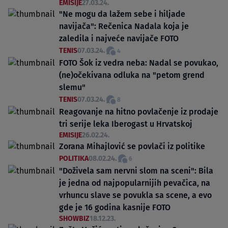
EMISIJE
27.03.24.
"Ne mogu da lažem sebe i hiljade
navijača": Rečenica Nadala koja je
zaledila i najveće navijače FOTO
TENIS
07.03.24.
4
FOTO Šok iz vedra neba: Nadal se povukao,
(ne)očekivana odluka na "petom grend
slemu"
TENIS
07.03.24.
8
Reagovanje na hitno povlačenje iz prodaje
tri serije leka Iberogast u Hrvatskoj
EMISIJE
26.02.24.
Zorana Mihajlović se povlači iz politike
POLITIKA
08.02.24.
6
"Doživela sam nervni slom na sceni": Bila
je jedna od najpopularnijih pevačica, na
vrhuncu slave se povukla sa scene, a evo
gde je 16 godina kasnije FOTO
SHOWBIZ
18.12.23.