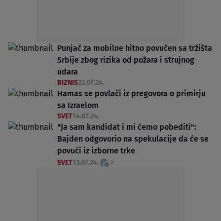
Punjač za mobilne hitno povučen sa tržišta
Srbije zbog rizika od požara i strujnog
udara
BIZNIS
22.07.24.
Hamas se povlači iz pregovora o primirju
sa Izraelom
SVET
14.07.24.
"Ja sam kandidat i mi ćemo pobediti":
Bajden odgovorio na spekulacije da će se
povući iz izborne trke
SVET
13.07.24.
2