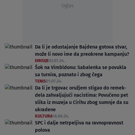
Oglas
Da li je odustajanje Bajdena gotova stvar,
može li novo ime da preokrene kampanju?
EMISIJE
03.07.24.
Šok na Vimbldonu: Sabalenka se povukla
sa turnira, poznato i zbog čega
TENIS
01.07.24.
Da li je trgovac oružjem stigao do remek-
dela zahvaljujući nacistima: Povučeno pet
slika iz muzeja u Cirihu zbog sumnje da su
ukradene
KULTURA
16.06.24.
SPC i dalje netrpeljiva na ravnopravnost
polova