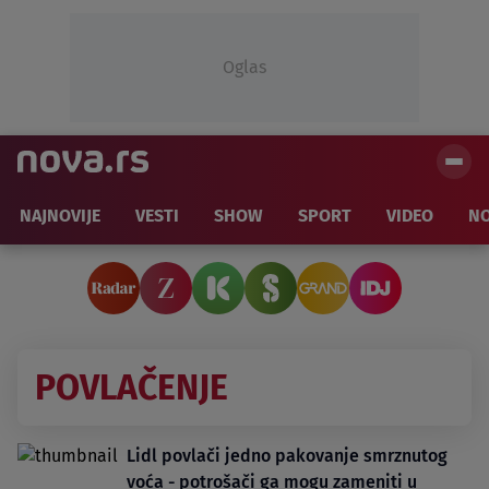
Oglas
NAJNOVIJE
VESTI
SHOW
SPORT
VIDEO
NO
POVLAČENJE
Lidl povlači jedno pakovanje smrznutog
voća - potrošači ga mogu zameniti u