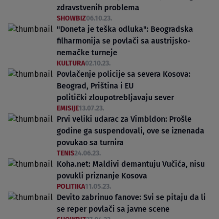
zdravstvenih problema
SHOWBIZ
06.10.23.
"Doneta je teška odluka": Beogradska
filharmonija se povlači sa austrijsko-
nemačke turneje
KULTURA
02.10.23.
Povlačenje policije sa severa Kosova:
Beograd, Priština i EU
politički zloupotrebljavaju sever
EMISIJE
13.07.23.
Prvi veliki udarac za Vimbldon: Prošle
godine ga suspendovali, ove se iznenada
povukao sa turnira
TENIS
24.06.23.
Koha.net: Maldivi demantuju Vučića, nisu
povukli priznanje Kosova
POLITIKA
11.05.23.
Devito zabrinuo fanove: Svi se pitaju da li
se reper povlači sa javne scene