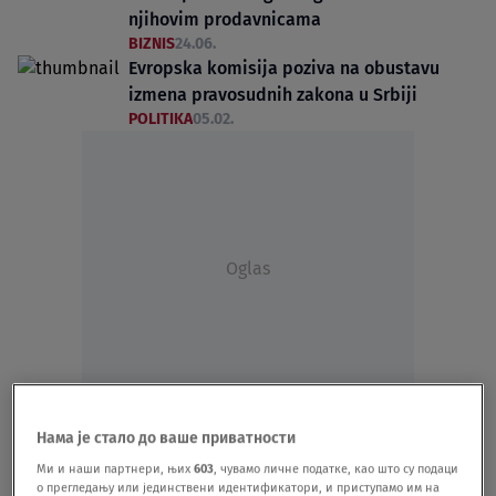
njihovim prodavnicama
BIZNIS
24.06.
Evropska komisija poziva na obustavu
izmena pravosudnih zakona u Srbiji
POLITIKA
05.02.
Oglas
S pijace povučene dve tone mesa
Нама је стало до ваше приватности
sumnjivog porekla - Sandra Čelebićanin
Ми и наши партнери, њих
603
, чувамо личне податке, као што су подаци
EMISIJE
08.05.25.
о прегледању или јединствени идентификатори, и приступамо им на
Još jedna država odustala od Evrovizije: