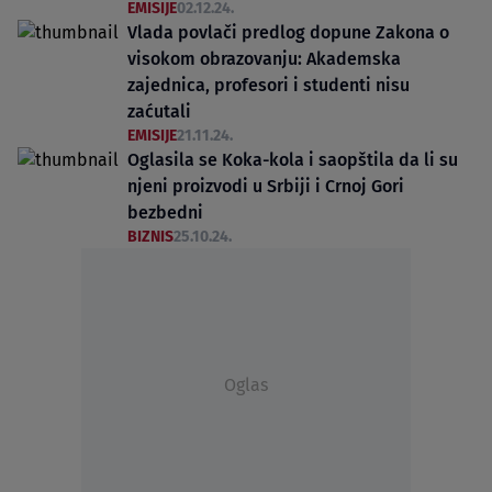
EMISIJE
02.12.24.
Vlada povlači predlog dopune Zakona o
visokom obrazovanju: Akademska
zajednica, profesori i studenti nisu
zaćutali
EMISIJE
21.11.24.
Oglasila se Koka-kola i saopštila da li su
njeni proizvodi u Srbiji i Crnoj Gori
bezbedni
BIZNIS
25.10.24.
Oglas