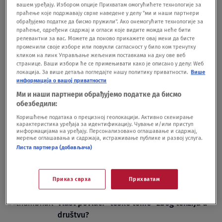
вашем уређају. Избором опције Прихватам омогућићете технологије за
Moraće da plate kaznu
праћење које подржавају сврхе наведене у делу "ми и наши партнери
обрађујемо податке да бисмо пружили". Ако онемогућите технологије за
SHOWBIZ
22.01.25.
праћење, одређени садржај и огласи које видите можда неће бити
"Bilo mi je muka": Rene Zelveger otkrila
релевантни за вас. Можете да поново прикажете овај мени да бисте
zbog čega je napravila višegodišnju pauzu
променили своје изборе или повукли сагласност у било ком тренутку
кликом на линк Управљање жељеним поставкама на дну ове веб
u karijeri
странице. Ваши избори ће се примењивати како је описано у делу: Wеб
SHOWBIZ
17.01.25.
локација. За више детаља погледајте нашу политику приватности.
Више
информација о вашој приватности
Ми и наши партнери обрађујемо податке да бисмо
обезбедили:
Коришћење података о прецизној геолокацији. Активно скенирање
карактеристика уређаја за идентификацију. Чување и/или приступ
информацијама на уређају. Персонализовано оглашавање и садржај,
Oglas
мерење оглашавања и садржаја, истраживање публике и развој услуга.
Листа партнера (добављача)
Приказ сврха
Прихватам
Vlast povlači "teške teme" zbog tenzija u
društvu?