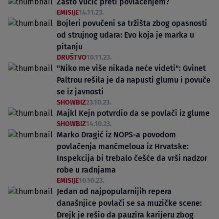
Zašto Vučić preti povlačenjem?
EMISIJE
14.11.23.
Bojleri povučeni sa tržišta zbog opasnosti
od strujnog udara: Evo koja je marka u
pitanju
DRUŠTVO
10.11.23.
"Niko me više nikada neće videti": Gvinet
Paltrou rešila je da napusti glumu i povuče
se iz javnosti
SHOWBIZ
23.10.23.
Majkl Kejn potvrdio da se povlači iz glume
SHOWBIZ
14.10.23.
Marko Dragić iz NOPS-a povodom
povlačenja mančmeloua iz Hrvatske:
Inspekcija bi trebalo češće da vrši nadzor
robe u radnjama
EMISIJE
10.10.23.
Jedan od najpopularnijih repera
današnjice povlači se sa muzičke scene:
Drejk je rešio da pauzira karijeru zbog