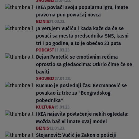
SHOWBIZ
27.04.23.
IKEA povlači svoju popularnu igru, imate
pravo na pun povraćaj novca
BIZNIS
21.03.23.
Ja verujem Vučiću i kada kaže da će se
povući sa mesta predsednika SNS, kasni
tri i po godine, a to je obećao 23 puta
PODCAST
11.03.23.
Dejan Pantelić se emotivnim rečima
oprostio sa gledaocima: Otkrio čime će se
baviti
SHOWBIZ
27.01.23.
Kucnuo je poslednji čas: Kecmanović se
povukao iz trke za "Beogradskog
pobednika"
KULTURA
15.01.23.
IKEA najavila povlačenje nekih ogledala:
Možda baš vi imate ovaj model
BIZNIS
12.01.23.
Stojanović: Vučić je Zakon o policiji