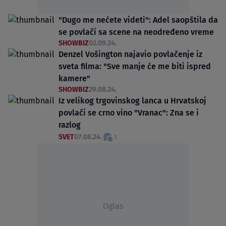
"Dugo me nećete videti": Adel saopštila da
se povlači sa scene na neodređeno vreme
SHOWBIZ
02.09.24.
Denzel Vošington najavio povlačenje iz
sveta filma: "Sve manje će me biti ispred
kamere"
SHOWBIZ
29.08.24.
Iz velikog trgovinskog lanca u Hrvatskoj
povlači se crno vino "Vranac": Zna se i
razlog
SVET
07.08.24.
1
Oglas