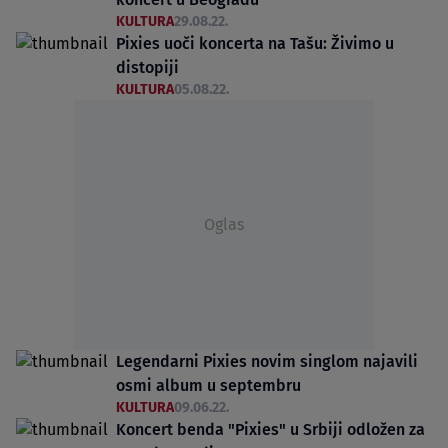
KULTURA
29.08.22.
Pixies uoči koncerta na Tašu: Živimo u
distopiji
KULTURA
05.08.22.
Oglas
Legendarni Pixies novim singlom najavili
osmi album u septembru
KULTURA
09.06.22.
Koncert benda "Pixies" u Srbiji odložen za