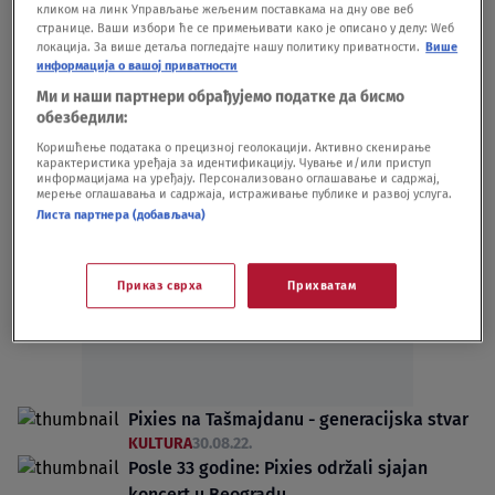
кликом на линк Управљање жељеним поставкама на дну ове веб
za moj život"
странице. Ваши избори ће се примењивати како је описано у делу: Wеб
KULTURA
28.07.24.
локација. За више детаља погледајте нашу политику приватности.
Више
Pixies novim singlom najavili svoj 10.
информација о вашој приватности
album
Ми и наши партнери обрађујемо податке да бисмо
обезбедили:
KULTURA
25.07.24.
Коришћење података о прецизној геолокацији. Активно скенирање
карактеристика уређаја за идентификацију. Чување и/или приступ
информацијама на уређају. Персонализовано оглашавање и садржај,
мерење оглашавања и садржаја, истраживање публике и развој услуга.
Листа партнера (добављача)
Oglas
Приказ сврха
Прихватам
Pixies na Tašmajdanu - generacijska stvar
KULTURA
30.08.22.
Posle 33 godine: Pixies održali sjajan
koncert u Beogradu