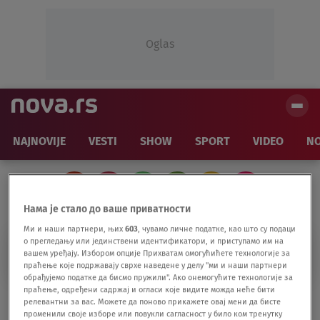
Oglas
NAJNOVIJE
VESTI
SHOW
SPORT
VIDEO
NO
Нама је стало до ваше приватности
Ми и наши партнери, њих
603
, чувамо личне податке, као што су подаци
о прегледању или јединствени идентификатори, и приступамо им на
PIXIES
вашем уређају. Избором опције Прихватам омогућићете технологије за
праћење које подржавају сврхе наведене у делу "ми и наши партнери
обрађујемо податке да бисмо пружили". Ако онемогућите технологије за
праћење, одређени садржај и огласи које видите можда неће бити
Polje svitaca koji mi tiho govore da je sve
релевантни за вас. Можете да поново прикажете овај мени да бисте
u redu: Ognjenka Lakićević u "Saundtreku
променили своје изборе или повукли сагласност у било ком тренутку