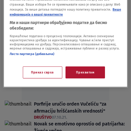
POLITIKA
12.10.21.
странице. Ваши избори ће се примењивати како је описано у делу: Wеб
локација. За више детаља погледајте нашу политику приватности.
Више
Otkrivamo: Šta stoji iza odluke da SPC
информација о вашој приватности
dodeli orden Vučeliću
Ми и наши партнери обрађујемо податке да бисмо
POLITIKA
09.10.21.
обезбедили:
Коришћење података о прецизној геолокацији. Активно скенирање
карактеристика уређаја за идентификацију. Чување и/или приступ
информацијама на уређају. Персонализовано оглашавање и садржај,
мерење оглашавања и садржаја, истраживање публике и развој услуга.
Листа партнера (добављача)
Oglas
Приказ сврха
Прихватам
Porfirije uručio orden Vučeliću "za
afirmaciju hrišćanskih vrednosti"
DRUŠTVO
07.10.21.
Novak se emotivno oprostio od patrijarha:
Živeće večno