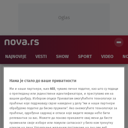
Oglas
NAJNOVIJE
VESTI
SHOW
SPORT
VIDEO
NO
Нама је стало до ваше приватности
Ми и наши партнери, њих
603
, чувамо личне податке, као што су подаци
о прегледању или јединствени идентификатори, и приступамо им на
ORDEN SVETOG SAVE
вашем уређају. Избором опције Прихватам омогућићете технологије за
праћење које подржавају сврхе наведене у делу "ми и наши партнери
обрађујемо податке да бисмо пружили". Ако онемогућите технологије за
праћење, одређени садржај и огласи које видите можда неће бити
релевантни за вас. Можете да поново прикажете овај мени да бисте
Piše Željko Ivanović: Orden za Milorada
променили своје изборе или повукли сагласност у било ком тренутку
(Vučelića)
кликом на линк Управљање жељеним поставкама на дну ове веб