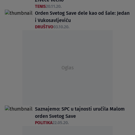
TENIS
20.11.20.
Orden Svetog Save dele kao od šale: Jedan
i Vukosavljeviću
DRUŠTVO
03.10.20.
Oglas
Saznajemo: SPC u tajnosti uručila Malom
orden Svetog Save
POLITIKA
22.05.20.