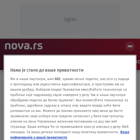
Oglas
NAJNOVIJE
VESTI
SHOW
SPORT
VIDEO
NO
Нама је стало до ваше приватности
Ми и наши партнери, њих
603
, чувамо личне податке, као што су подаци
о прегледању или јединствени идентификатори, и приступамо им на
вашем уређају. Избором опције Прихватам омогућићете технологије за
праћење које подржавају сврхе наведене у делу "ми и наши партнери
обрађујемо податке да бисмо пружили". Ако онемогућите технологије за
праћење, одређени садржај и огласи које видите можда неће бити
NIKOLAJ LUKAŠENKO
релевантни за вас. Можете да поново прикажете овај мени да бисте
променили своје изборе или повукли сагласност у било ком тренутку
кликом на линк Управљање жељеним поставкама на дну ове веб
странице. Ваши избори ће се примењивати како је описано у делу: Wеб
Lepa Natalija je Lukašenkova desna ruka i
локација. За више детаља погледајте нашу политику приватности.
Више
noćna mora njegovog sina
информација о вашој приватности