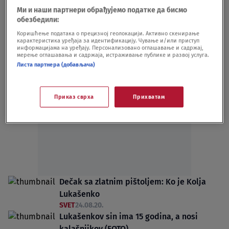
SVET
19.08.21.
Ми и наши партнери обрађујемо податке да бисмо
Ko bi mogao da nasledi Lukašenka na čelu
обезбедили:
Belorusije
Коришћење података о прецизној геолокацији. Активно скенирање
карактеристика уређаја за идентификацију. Чување и/или приступ
SVET
18.08.21.
информацијама на уређају. Персонализовано оглашавање и садржај,
мерење оглашавања и садржаја, истраживање публике и развој услуга.
Листа партнера (добављача)
Приказ сврха
Прихватам
Oglas
Dečak sa zlatnim pištoljem: Ko je Kolja
Lukašenko
SVET
24.08.20.
Lukašenkov sin ima 15 godina, a nosi
kalašnjikov (FOTO)