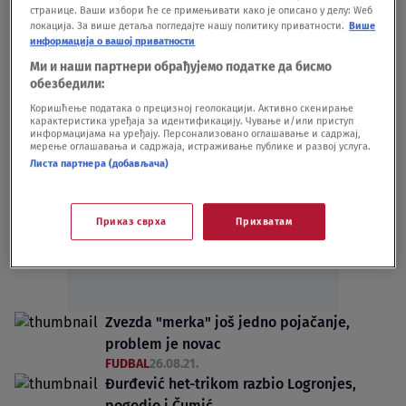
странице. Ваши избори ће се примењивати како је описано у делу: Wеб
FUDBAL
12.01.23.
локација. За више детаља погледајте нашу политику приватности.
Више
Zvezda kupuje, ali i prodaje: Ponuda za
информација о вашој приватности
Čumića, Nikolić na izlaznim vratima
Ми и наши партнери обрађујемо податке да бисмо
FUDBAL
29.08.21.
обезбедили:
Коришћење података о прецизној геолокацији. Активно скенирање
карактеристика уређаја за идентификацију. Чување и/или приступ
информацијама на уређају. Персонализовано оглашавање и садржај,
мерење оглашавања и садржаја, истраживање публике и развој услуга.
Листа партнера (добављача)
Oglas
Приказ сврха
Прихватам
Zvezda "merka" još jedno pojačanje,
problem je novac
FUDBAL
26.08.21.
Đurđević het-trikom razbio Logronjes,
pogodio i Čumić