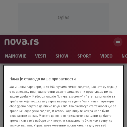
Oglas
NAJNOVIJE
VESTI
SHOW
SPORT
VIDEO
NO
Нама је стало до ваше приватности
Ми и наши партнери, њих
603
, чувамо личне податке, као што су подаци
о прегледању или јединствени идентификатори, и приступамо им на
вашем уређају. Избором опције Прихватам омогућићете технологије за
NIKOLA ČUMIĆ
праћење које подржавају сврхе наведене у делу "ми и наши партнери
обрађујемо податке да бисмо пружили". Ако онемогућите технологије за
праћење, одређени садржај и огласи које видите можда неће бити
релевантни за вас. Можете да поново прикажете овај мени да бисте
Fudbaler odbio Piksijev poziv: Oglasio se i
променили своје изборе или повукли сагласност у било ком тренутку
objasnio zbog čega
кликом на линк Управљање жељеним поставкама на дну ове веб