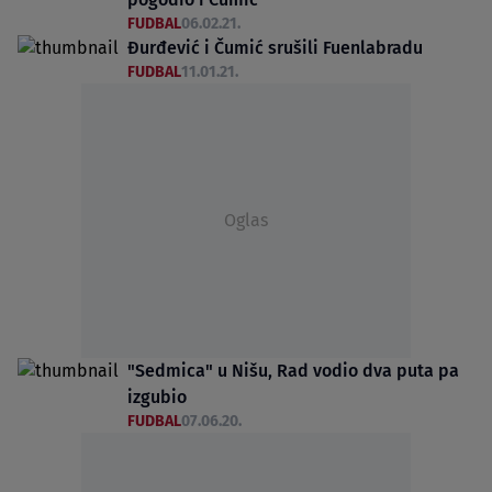
FUDBAL
06.02.21.
Đurđević i Čumić srušili Fuenlabradu
FUDBAL
11.01.21.
Oglas
"Sedmica" u Nišu, Rad vodio dva puta pa
izgubio
FUDBAL
07.06.20.